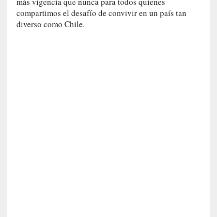
c
más vigencia que nunca para todos quienes
a
compartimos el desafío de convivir en un país tan
]
diverso como Chile.
«
I
m
p
a
c
t
o
m
o
r
t
a
l
»
:
U
n