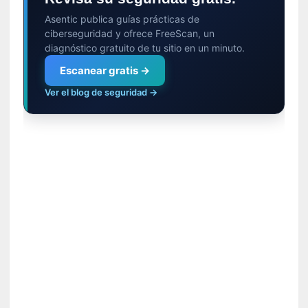
r
t
Asentic publica guías prácticas de
u
ciberseguridad y ofrece FreeScan, un
d
diagnóstico gratuito de tu sitio en un minuto.
e
Escanear gratis →
s
y
Ver el blog de seguridad →
d
e
f
e
c
t
o
s
d
e
l
a
n
a