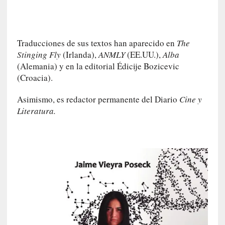
I
m
p
a
Traducciones de sus textos han aparecido en
The
c
Stinging Fly
(Irlanda),
ANMLY
(EE.UU.),
Alba
t
(Alemania) y en la editorial Édicije Bozicevic
o
(Croacia).
m
o
Asimismo, es redactor permanente del Diario
Cine y
r
Literatura.
t
a
l
»
:
U
n
t
r
á