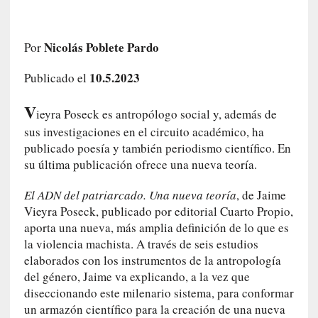
e
l
c
Nicolás Poblete Pardo
Por
a
s
10.5.2023
Publicado el
o
V
V
ieyra Poseck es antropólogo social y, además de
a
sus investigaciones en el circuito académico, ha
m
publicado poesía y también periodismo científico. En
p
su última publicación ofrece una nueva teoría.
i
r
El ADN del patriarcado. Una nueva teoría
, de Jaime
o
Vieyra Poseck, publicado por editorial Cuarto Propio,
s
aporta una nueva, más amplia definición de lo que es
L
la violencia machista. A través de seis estudios
i
elaborados con los instrumentos de la antropología
t
e
del género, Jaime va explicando, a la vez que
r
diseccionando este milenario sistema, para conformar
a
un armazón científico para la creación de una nueva