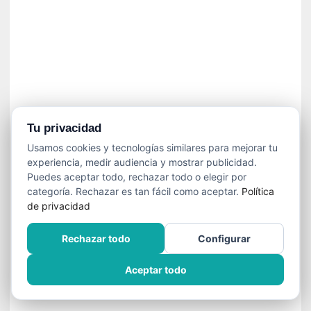
n
e
c
e
s
a
r
i
o
Tu privacidad
q
Usamos cookies y tecnologías similares para mejorar tu
u
experiencia, medir audiencia y mostrar publicidad.
e
Puedes aceptar todo, rechazar todo o elegir por
e
categoría. Rechazar es tan fácil como aceptar.
Política
m
de privacidad
a
n
Rechazar todo
Configurar
c
i
Aceptar todo
p
a
r