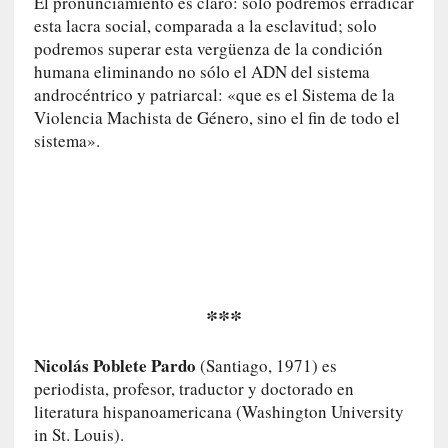
El pronunciamiento es claro: solo podremos erradicar
o
esta lacra social, comparada a la esclavitud; solo
r
podremos superar esta vergüenza de la condición
i
humana eliminando no sólo el ADN del sistema
a
androcéntrico y patriarcal: «que es el Sistema de la
f
Violencia Machista de Género, sino el fin de todo el
i
sistema».
l
t
r
a
d
a
p
o
***
r
u
n
Nicolás Poblete Pardo
(Santiago, 1971) es
a
periodista, profesor, traductor y doctorado en
v
literatura hispanoamericana (Washington University
i
in St. Louis).