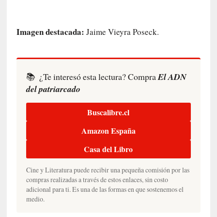
s
i
n
Imagen destacada:
Jaime Vieyra Poseck.
v
i
s
i
📚
¿Te interesó esta lectura? Compra
El ADN
b
l
del patriarcado
e
s
Buscalibre.cl
»
:
Amazon España
R
Casa del Libro
e
a
Cine y Literatura puede recibir una pequeña comisión por las
l
compras realizadas a través de estos enlaces, sin costo
i
adicional para ti. Es una de las formas en que sostenemos el
d
medio.
a
d