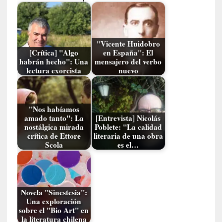
o
p
r
o
"Vicente Huidobro
h
[Crítica] "Algo
en España": El
i
habrán hecho": Una
mensajero del verbo
b
lectura exorcista
nuevo
i
d
o
"Nos habíamos
»
amado tanto": La
[Entrevista] Nicolás
:
nostálgica mirada
Poblete: "La calidad
L
crítica de Ettore
literaria de una obra
a
Scola
es el…
s
v
i
r
Novela "Sinestesia":
t
Una exploración
u
sobre el "Bio Art" en
d
la literatura chilena