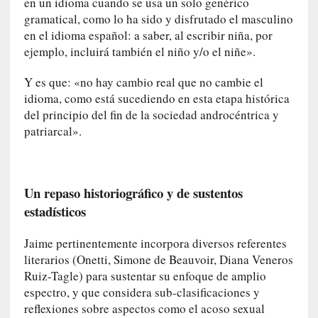
en un idioma cuando se usa un solo genérico
q
gramatical, como lo ha sido y disfrutado el masculino
u
en el idioma español: a saber, al escribir niña, por
e
ejemplo, incluirá también el niño y/o el niñe».
a
d
Y es que: «no hay cambio real que no cambie el
m
idioma, como está sucediendo en esta etapa histórica
i
del principio del fin de la sociedad androcéntrica y
n
patriarcal».
i
s
t
r
Un repaso historiográfico y de sustentos
a
estadísticos
A
l
Jaime pertinentemente incorpora diversos referentes
e
j
literarios (Onetti, Simone de Beauvoir, Diana Veneros
a
Ruiz-Tagle) para sustentar su enfoque de amplio
n
espectro, y que considera sub-clasificaciones y
d
reflexiones sobre aspectos como el acoso sexual