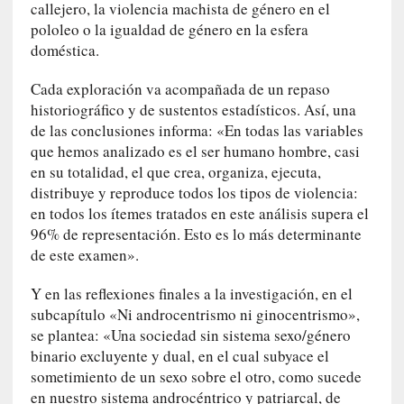
r
callejero, la violencia machista de género en el
a
pololeo o la igualdad de género en la esfera
M
doméstica.
a
r
Cada exploración va acompañada de un repaso
t
historiográfico y de sustentos estadísticos. Así, una
í
de las conclusiones informa: «En todas las variables
»
que hemos analizado es el ser humano hombre, casi
en su totalidad, el que crea, organiza, ejecuta,
[
distribuye y reproduce todos los tipos de violencia:
E
en todos los ítemes tratados en este análisis supera el
n
96% de representación. Esto es lo más determinante
s
de este examen».
a
y
Y en las reflexiones finales a la investigación, en el
o
subcapítulo «Ni androcentrismo ni ginocentrismo»,
]
se plantea: «Una sociedad sin sistema sexo/género
«
binario excluyente y dual, en el cual subyace el
E
sometimiento de un sexo sobre el otro, como sucede
n
en nuestro sistema androcéntrico y patriarcal, de
t