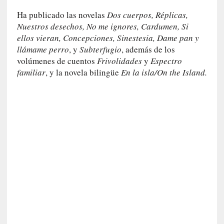
d
a
Ha publicado las novelas
Dos cuerpos, Réplicas,
c
Nuestros desechos, No me ignores, Cardumen, Si
o
ellos vieran, Concepciones, Sinestesia, Dame pan
y
n
llámame perro
, y
Subterfugio
, además de los
c
volúmenes de cuentos
Frivolidades
y
Espectro
r
familiar
, y la novela bilingüe
En la isla/On the Island.
e
t
a
[
C
r
í
t
i
c
a
]
«