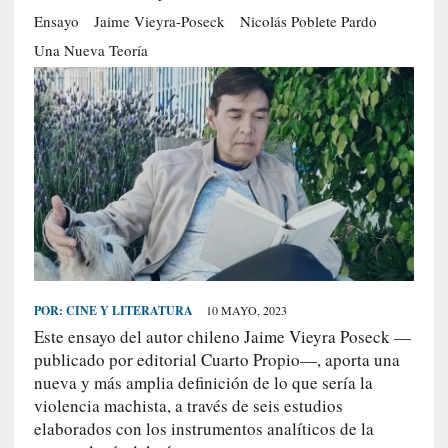
S
Ensayo
Jaime Vieyra-Poseck
Nicolás Poblete Pardo
R
Una Nueva Teoría
E
C
I
E
N
T
E
S
POR:
CINE Y LITERATURA
10 MAYO, 2023
[
Este ensayo del autor chileno Jaime Vieyra Poseck —
E
publicado por editorial Cuarto Propio—, aporta una
n
nueva y más amplia definición de lo que sería la
t
r
violencia machista, a través de seis estudios
e
elaborados con los instrumentos analíticos de la