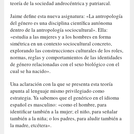
r
teoría de la sociedad androcéntrica y patriarcal.
i
o
Jaime define esta nueva asignatura: «La antropología
s
del género es una disciplina científica autónoma
:
dentro de la antropología sociocultural». Ella:
«
«estudia a las mujeres y a los hombres en forma
N
simétrica en un contexto sociocultural concreto,
o
explorando las construcciones culturales de los roles,
s
normas, reglas y comportamientos de las identidades
e
de género relacionadas con el sexo biológico con el
n
cual se ha nacido».
c
a
Una aclaración con la que se presenta esta teoría
n
apunta al lenguaje mismo privilegiado como
t
estrategia. Ya sabemos que el genérico en el idioma
a
español es masculino: «como el hombre, para
r
identificar también a la mujer; el niño, para señalar
í
también a la niña; o los padres, para aludir también a
a
la madre, etcétera».
t
e