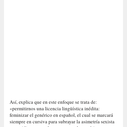
n
e
r
a
c
c
e
s
o
a
e
s
e
e
s
p
Así, explica que en este enfoque se trata de:
a
«permitirnos una licencia lingüística inédita:
c
feminizar el genérico en español, el cual se marcará
i
siempre en cursiva para subrayar la asimetría sexista
o