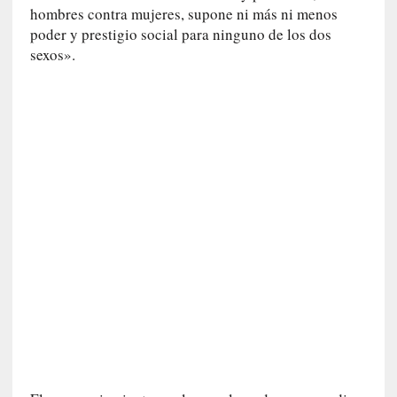
hombres contra mujeres, supone ni más ni menos
r
poder y prestigio social para ninguno de los dos
a
sexos».
e
l
f
a
n
t
a
s
m
a
»
:
L
a
h
i
s
t