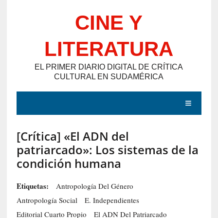
Saltar
CINE Y
al
contenido
LITERATURA
EL PRIMER DIARIO DIGITAL DE CRÍTICA
CULTURAL EN SUDAMÉRICA
MENÚ
[Crítica] «El ADN del
E
patriarcado»: Los sistemas de la
N
condición humana
T
R
Etiquetas:
Antropología Del Género
A
Antropología Social
E. Independientes
D
Editorial Cuarto Propio
El ADN Del Patriarcado
A