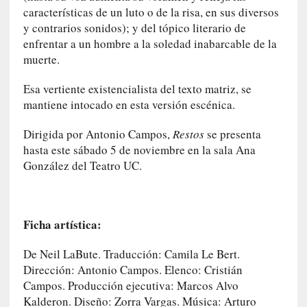
n
características de un luto o de la risa, en sus diversos
i
y contrarios sonidos); y del tópico literario de
c
enfrentar a un hombre a la soledad inabarcable de la
a
muerte.
]
P
Esa vertiente existencialista del texto matriz, se
a
mantiene intocado en esta versión escénica.
l
a
Dirigida por Antonio Campos,
Restos
se presenta
b
hasta este sábado 5 de noviembre en la sala Ana
r
González del Teatro UC.
a
s
d
e
Ficha artística:
V
a
De Neil LaBute. Traducción: Camila Le Bert.
l
Dirección: Antonio Campos. Elenco: Cristián
é
Campos. Producción ejecutiva: Marcos Alvo
r
Kalderon. Diseño: Zorra Vargas. Música: Arturo