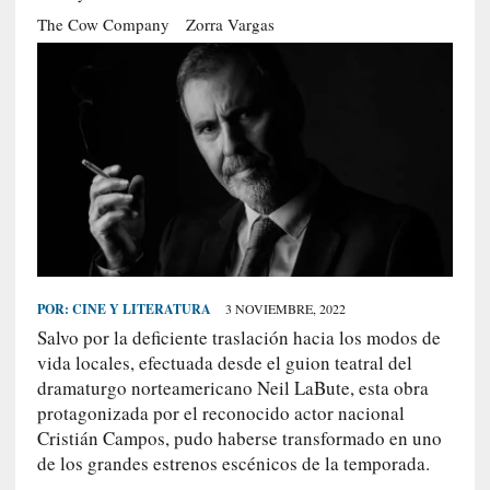
S
The Cow Company
Zorra Vargas
R
E
C
I
E
N
T
E
S
POR:
CINE Y LITERATURA
3 NOVIEMBRE, 2022
Salvo por la deficiente traslación hacia los modos de
[
vida locales, efectuada desde el guion teatral del
C
dramaturgo norteamericano Neil LaBute, esta obra
r
protagonizada por el reconocido actor nacional
í
Cristián Campos, pudo haberse transformado en uno
t
de los grandes estrenos escénicos de la temporada.
i