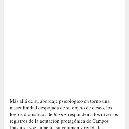
a
t
u
r
a
l
e
z
a
h
u
m
a
n
a
Más allá de su abordaje psicológico en torno una
[
masculinidad despojada de su objeto de deseo, los
C
logros dramáticos de
Restos
responden a los diversos
r
registros de la actuación protagónica de Campos
ó
(hasta su voz aumenta su volumen y refleja las