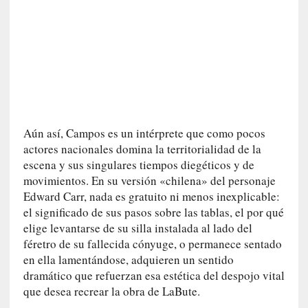
v
i
t
a
n
n
o
m
Aún así, Campos es un intérprete que como pocos
b
actores nacionales domina la territorialidad de la
r
escena y sus singulares tiempos diegéticos y de
a
movimientos. En su versión «chilena» del personaje
r
Edward Carr, nada es gratuito ni menos inexplicable:
[
el significado de sus pasos sobre las tablas, el por qué
C
elige levantarse de su silla instalada al lado del
r
féretro de su fallecida cónyuge, o permanece sentado
í
en ella lamentándose, adquieren un sentido
t
dramático que refuerzan esa estética del despojo vital
i
que desea recrear la obra de LaBute.
c