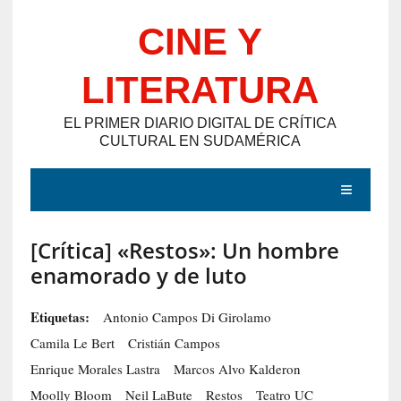
Saltar
CINE Y
al
contenido
LITERATURA
EL PRIMER DIARIO DIGITAL DE CRÍTICA
CULTURAL EN SUDAMÉRICA
MENÚ
[Crítica] «Restos»: Un hombre
E
enamorado y de luto
N
T
Etiquetas:
Antonio Campos Di Girolamo
R
Camila Le Bert
Cristián Campos
A
Enrique Morales Lastra
Marcos Alvo Kalderon
D
Moolly Bloom
Neil LaBute
Restos
Teatro UC
A