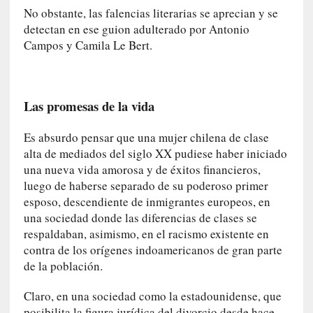
a
No obstante, las falencias literarias se aprecian y se
]
detectan en ese guion adulterado por Antonio
«
Campos y Camila Le Bert.
L
o
p
r
Las promesas de la vida
o
h
Es absurdo pensar que una mujer chilena de clase
i
alta de mediados del siglo XX pudiese haber iniciado
b
una nueva vida amorosa y de éxitos financieros,
i
luego de haberse separado de su poderoso primer
d
esposo, descendiente de inmigrantes europeos, en
o
una sociedad donde las diferencias de clases se
»
respaldaban, asimismo, en el racismo existente en
:
contra de los orígenes indoamericanos de gran parte
L
de la población.
a
s
Claro, en una sociedad como la estadounidense, que
v
posibilita la figura jurídica del divorcio desde hace