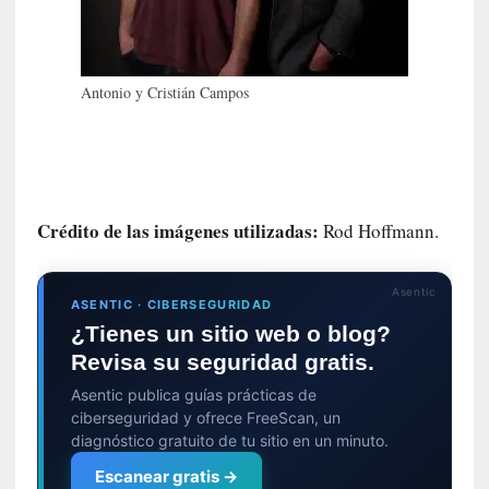
r
o
P
a
Antonio y Cristián Campos
s
c
a
l
G
a
Crédito de las imágenes utilizadas:
Rod Hoffmann.
l
l
o
Asentic
ASENTIC · CIBERSEGURIDAD
i
¿Tienes un sitio web o blog?
s
Revisa su seguridad gratis.
d
e
Asentic publica guías prácticas de
b
ciberseguridad y ofrece FreeScan, un
u
diagnóstico gratuito de tu sitio en un minuto.
t
Escanear gratis →
a