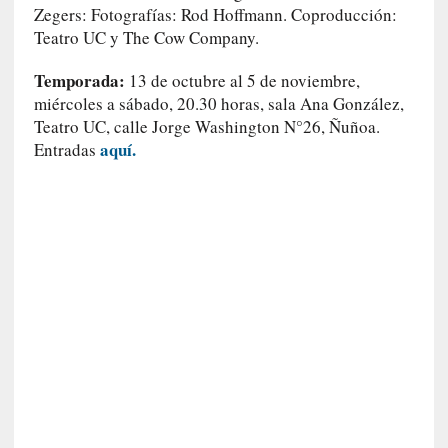
y
Zegers: Fotografías: Rod Hoffmann. Coproducción:
:
Teatro UC y The Cow Company.
L
a
Temporada:
13 de octubre al 5 de noviembre,
s
miércoles a sábado, 20.30 horas, sala Ana González,
m
Teatro UC, calle Jorge Washington N°26, Ñuñoa.
e
aquí.
Entradas
m
o
r
i
a
s
n
o
v
e
l
a
d
a