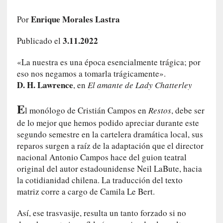
c
o
Enrique Morales Lastra
Por
s
3.11.2022
a
Publicado el
s
«La nuestra es una época esencialmente trágica; por
i
n
eso nos negamos a tomarla trágicamente».
v
D. H. Lawrence
, en
El amante de Lady Chatterley
i
E
s
l monólogo de Cristián Campos en
Restos
, debe ser
i
de lo mejor que hemos podido apreciar durante este
b
segundo semestre en la cartelera dramática local, sus
l
reparos surgen a raíz de la adaptación que el director
e
nacional Antonio Campos hace del guion teatral
s
original del autor estadounidense Neil LaBute, hacia
»
la cotidianidad chilena. La traducción del texto
:
matriz corre a cargo de Camila Le Bert.
R
e
Así, ese trasvasije, resulta un tanto forzado si no
a