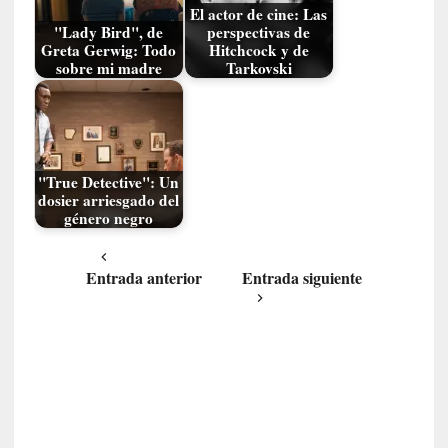
E
El actor de cine: Las
l
"Lady Bird", de
perspectivas de
e
Greta Gerwig: Todo
Hitchcock y de
sobre mi madre
Tarkovski
x
t
r
a
n
j
"True Detective": Un
dosier arriesgado del
e
género negro
r
o
»
Entrada anterior
Entrada siguiente
:
L
a
b
a
n
a
l