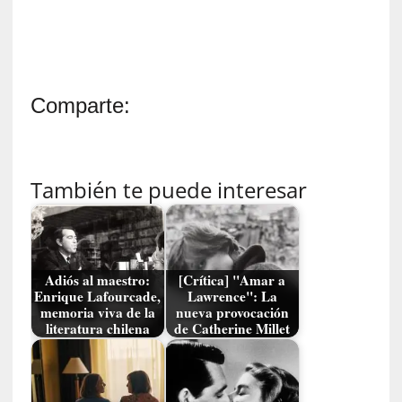
c
a
N
a
c
Comparte:
i
o
n
a
También te puede interesar
l
[
E
n
Adiós al maestro:
[Crítica] "Amar a
s
Enrique Lafourcade,
Lawrence": La
a
memoria viva de la
nueva provocación
y
literatura chilena
de Catherine Millet
o
]
«