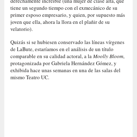
derechamente increíble (una mujer de clase alta, que
l
tiene un segundo tiempo con el exmecánico de su
i
primer esposo empresario, y quien, por supuesto más
d
joven que ella, ahora la llora en el plañir de su
a
velatorio).
d
e
Quizás si se hubiesen conservado las líneas vírgenes
s
de LaBute, estaríamos en el análisis de un título
q
u
comparable en su calidad actoral, a la
Moolly Bloom
,
e
protagonizada por Gabriela Hernández Gómez, y
l
exhibida hace unas semanas en una de las salas del
o
mismo Teatro UC.
s
a
d
u
l
t
o
s
e