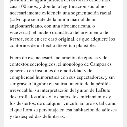
i
casi 100 años, y donde la legitimación social no
r
necesariamente evidencia una segmentación racial
t
(salvo que se trate de la unión marital de un
u
angloamericano, con una afroamericana, o
d
viceversa), el núcleo dramático del argumento de
e
s
Restos
, solo en ese caso original, es que adquiere los
y
contornos de un hecho diegético plausible.
d
e
Fuera de esa necesaria aclaración de épocas y de
f
contextos sociológicos, el monólogo de Campos es
e
generoso en instantes de emotividad y de
c
complicidad humorística con sus espectadores, y sin
t
ser grave o lúgubre en su tratamiento de la pérdida
o
irrevocable, su interpretación del guion de LaBute
s
desarrolla los altos y los bajos, los enfriamientos y
d
los desiertos, de cualquier vínculo amoroso, tal como
e
el que llora su personaje en esa habitación de adioses
l
y de despedidas definitivas.
a
n