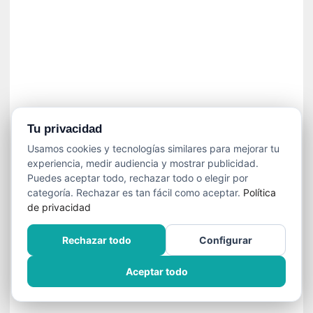
»
:
L
a
m
e
m
o
r
Tu privacidad
i
Usamos cookies y tecnologías similares para mejorar tu
a
experiencia, medir audiencia y mostrar publicidad.
d
Puedes aceptar todo, rechazar todo o elegir por
e
categoría. Rechazar es tan fácil como aceptar.
Política
l
de privacidad
o
s
Rechazar todo
Configurar
c
u
Aceptar todo
e
r
p