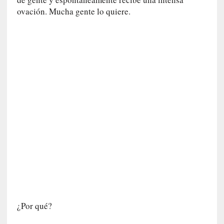
u
ovación. Mucha gente lo quiere.
n
a
v
i
d
a
c
o
n
c
r
e
t
a
[
C
r
¿Por qué?
í
t