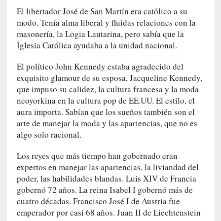
i
El libertador José de San Martín era católico a su
r
modo. Tenía alma liberal y fluidas relaciones con la
t
masonería, la Logia Lautarina, pero sabía que la
u
Iglesia Católica ayudaba a la unidad nacional.
d
e
El político John Kennedy estaba agradecido del
s
exquisito glamour de su esposa, Jacqueline Kennedy,
y
que impuso su calidez, la cultura francesa y la moda
d
neoyorkina en la cultura pop de EE.UU. El estilo, el
e
aura importa. Sabían que los sueños también son el
f
arte de manejar la moda y las apariencias, que no es
e
algo solo racional.
c
t
Los reyes que más tiempo han gobernado eran
o
expertos en manejar las apariencias, la liviandad del
s
poder, las habilidades blandas. Luis XIV de Francia
d
gobernó 72 años. La reina Isabel I gobernó más de
e
cuatro décadas. Francisco José I de Austria fue
l
emperador por casi 68 años. Juan II de Liechtenstein
a