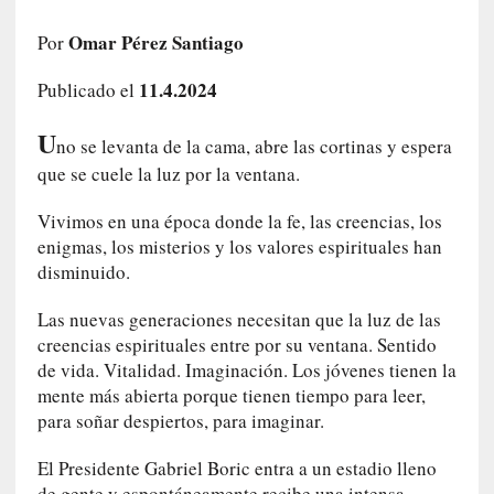
a
h
Omar Pérez Santiago
Por
i
11.4.2024
s
Publicado el
t
U
o
no se levanta de la cama, abre las cortinas y espera
r
que se cuele la luz por la ventana.
i
a
Vivimos en una época donde la fe, las creencias, los
f
enigmas, los misterios y los valores espirituales han
i
disminuido.
l
t
Las nuevas generaciones necesitan que la luz de las
r
creencias espirituales entre por su ventana. Sentido
a
de vida. Vitalidad. Imaginación. Los jóvenes tienen la
d
mente más abierta porque tienen tiempo para leer,
a
para soñar despiertos, para imaginar.
p
o
El Presidente Gabriel Boric entra a un estadio lleno
r
de gente y espontáneamente recibe una intensa