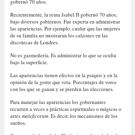
gobernó 70 años.
n
a
Recientemente, la reina Isabel II gobernó 70 años,
t
bajo diversos gobiernos. Fue experta en administrar
u
las apariencias. Por ejemplo, cuidar que las mujeres
r
de su familia no mostraran los calzones en las
a
discotecas de Londres.
l
e
No es gazmoñería. Es administrar lo que se oculta
z
bajo la superficie.
a
h
Las apariencias tienen efectos en la psiquis y en la
u
opinión de la gente que vota. Porcentajes de votos
m
con los que se ganan y se pierden las elecciones.
a
n
Para manejar las apariencias los gobernantes
a
recurren a veces a prácticas espirituales o mágicas o
artes
maleficorum
. Es decir, los mecanismos de los
[
C
sueños.
r