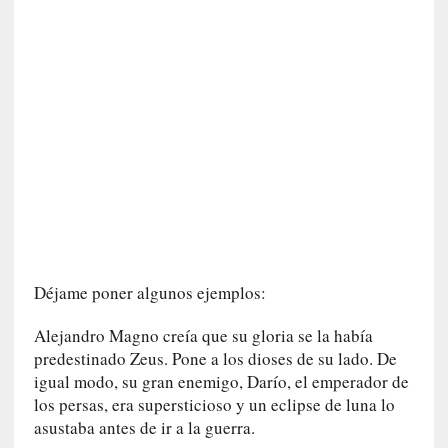
c
a
]
«
L
o
p
r
o
h
i
b
i
d
Déjame poner algunos ejemplos:
o
Alejandro Magno creía que su gloria se la había
»
:
predestinado Zeus. Pone a los dioses de su lado. De
L
igual modo, su gran enemigo, Darío, el emperador de
a
los persas, era supersticioso y un eclipse de luna lo
s
asustaba antes de ir a la guerra.
v