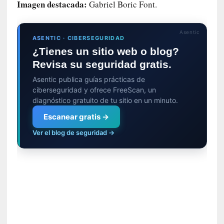
i
Imagen destacada:
Gabriel Boric Font.
c
a
Asentic
N
ASENTIC · CIBERSEGURIDAD
a
¿Tienes un sitio web o blog?
c
Revisa su seguridad gratis.
i
o
Asentic publica guías prácticas de
n
ciberseguridad y ofrece FreeScan, un
diagnóstico gratuito de tu sitio en un minuto.
a
l
Escanear gratis →
Ver el blog de seguridad →
[
E
n
s
a
y
o
]
«