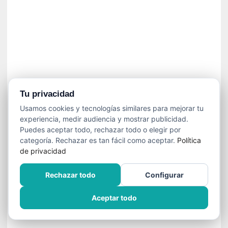
í
t
i
c
a
]
«
C
o
Tu privacidad
r
Usamos cookies y tecnologías similares para mejorar tu
t
experiencia, medir audiencia y mostrar publicidad.
o
Puedes aceptar todo, rechazar todo o elegir por
M
categoría. Rechazar es tan fácil como aceptar.
Política
a
de privacidad
l
t
Rechazar todo
Configurar
é
s
Aceptar todo
»
:
U