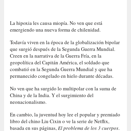
a
l
i
d
La hipoxia les causa miopía. No ven que está
a
emergiendo una nueva forma de chilenidad.
d
e
Todavía viven en la época de la globalización bipolar
s
que surgió después de la Segunda Guerra Mundial.
q
Creen en la narrativa de la Guerra Fría, en la
u
geopolítica del Capitán América, el soldado que
e
combatió en la Segunda Guerra Mundial y que ha
l
permanecido congelado en hielo durante décadas.
o
s
No ven que ha surgido lo multipolar con la suma de
a
China y de la India. Y el surgimiento del
d
neonacionalismo.
u
l
En cambio, la juventud hoy lee el popular y premiado
t
libro del chino Liu Cixin o ve la serie de Netflix,
o
basada en sus páginas,
El problema de los 3 cuerpos
.
s