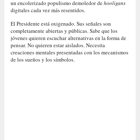
un encolerizado populismo demoledor de
hooligans
U
digitales cada vez más resentidos.
n
t
El Presidente está oxigenado. Sus señales son
r
completamente abiertas y públicas. Sabe que los
á
jóvenes quieren escuchar alternativas en la forma de
i
l
pensar. No quieren estar aislados. Necesita
e
creaciones mentales presentadas con los mecanismos
r
de los sueños y los símbolos.
q
u
e
s
e
e
x
t
i
e
n