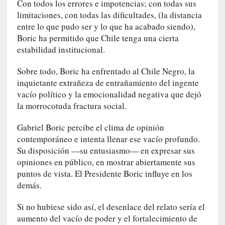
Con todos los errores e impotencias; con todas sus
i
limitaciones, con todas las dificultades, (la distancia
c
entre lo que pudo ser y lo que ha acabado siendo),
a
Boric ha permitido que Chile tenga una cierta
]
estabilidad institucional.
«
I
Sobre todo, Boric ha enfrentado al Chile Negro, la
m
inquietante extrañeza de entrañamiento del ingente
p
vacío político y la emocionalidad negativa que dejó
a
la morrocotuda fractura social.
c
t
Gabriel Boric percibe el clima de opinión
o
contemporáneo e intenta llenar ese vacío profundo.
m
Su disposición —su entusiasmo— en expresar sus
o
opiniones en público, en mostrar abiertamente sus
r
puntos de vista. El Presidente Boric influye en los
t
demás.
a
l
Si no hubiese sido así, el desenlace del relato sería el
»
aumento del vacío de poder y el fortalecimiento de
: