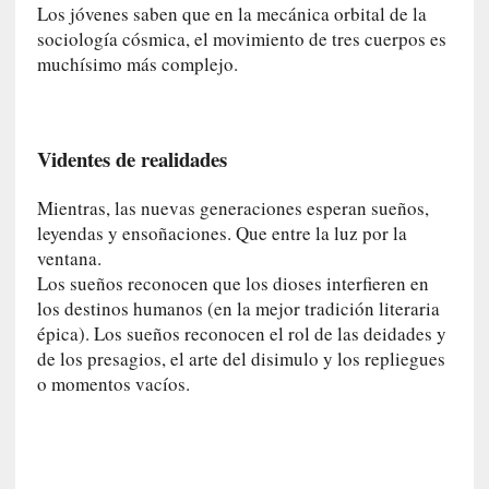
Los jóvenes saben que en la mecánica orbital de la
e
sociología cósmica, el movimiento de tres cuerpos es
v
muchísimo más complejo.
i
t
a
n
Videntes de realidades
n
o
Mientras, las nuevas generaciones esperan sueños,
m
b
leyendas y ensoñaciones. Que entre la luz por la
r
ventana.
a
Los sueños reconocen que los dioses interfieren en
r
los destinos humanos (en la mejor tradición literaria
épica). Los sueños reconocen el rol de las deidades y
[
de los presagios, el arte del disimulo y los repliegues
C
o momentos vacíos.
r
í
t
i