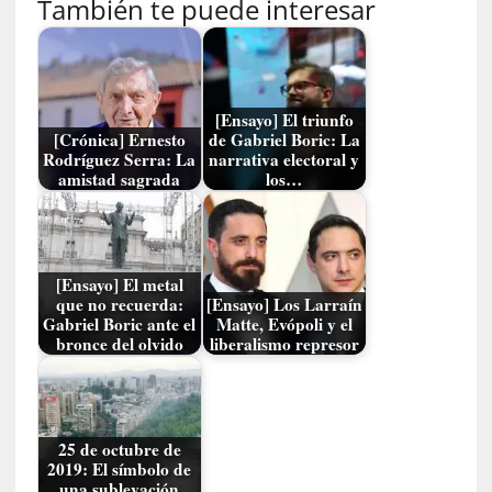
También te puede interesar
l
i
d
a
d
[Ensayo] El triunfo
d
[Crónica] Ernesto
de Gabriel Boric: La
e
Rodríguez Serra: La
narrativa electoral y
amistad sagrada
los…
l
a
v
i
o
[Ensayo] El metal
l
que no recuerda:
[Ensayo] Los Larraín
Gabriel Boric ante el
Matte, Evópoli y el
e
bronce del olvido
liberalismo represor
n
c
i
a
25 de octubre de
2019: El símbolo de
[
una sublevación