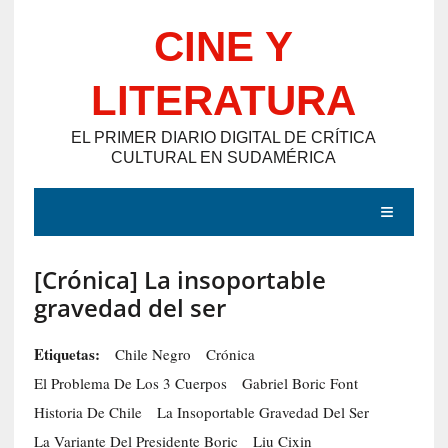
Saltar
CINE Y
al
contenido
LITERATURA
EL PRIMER DIARIO DIGITAL DE CRÍTICA
CULTURAL EN SUDAMÉRICA
MENÚ
[Crónica] La insoportable
E
gravedad del ser
N
T
Etiquetas:
Chile Negro
Crónica
R
El Problema De Los 3 Cuerpos
Gabriel Boric Font
A
Historia De Chile
La Insoportable Gravedad Del Ser
D
La Variante Del Presidente Boric
Liu Cixin
A