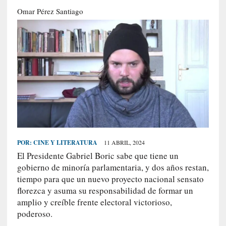
S
Omar Pérez Santiago
R
E
C
I
E
N
T
E
S
POR:
CINE Y LITERATURA
11 ABRIL, 2024
El Presidente Gabriel Boric sabe que tiene un
[
gobierno de minoría parlamentaria, y dos años restan,
E
tiempo para que un nuevo proyecto nacional sensato
n
florezca y asuma su responsabilidad de formar un
s
amplio y creíble frente electoral victorioso,
a
poderoso.
y