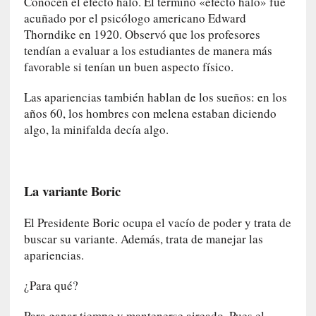
Conocen el efecto halo. El término «efecto halo» fue
ó
n
acuñado por el psicólogo americano Edward
i
Thorndike en 1920. Observó que los profesores
c
tendían a evaluar a los estudiantes de manera más
a
favorable si tenían un buen aspecto físico.
]
P
Las apariencias también hablan de los sueños: en los
a
años 60, los hombres con melena estaban diciendo
l
algo, la minifalda decía algo.
a
b
r
a
La variante Boric
s
d
El Presidente Boric ocupa el vacío de poder y trata de
e
buscar su variante. Además, trata de manejar las
V
apariencias.
a
l
¿Para qué?
é
r
Para ganar tiempo y mantenerse aireado. Pues el