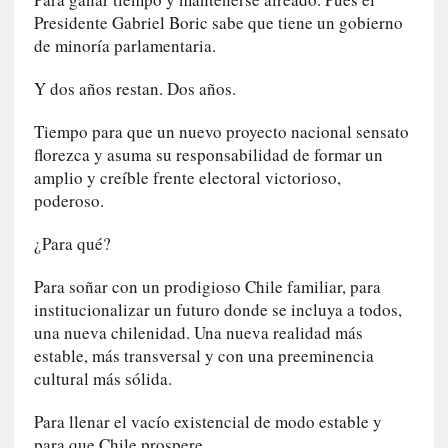
y
Presidente Gabriel Boric sabe que tiene un gobierno
:
de minoría parlamentaria.
L
a
Y dos años restan. Dos años.
s
m
Tiempo para que un nuevo proyecto nacional sensato
e
florezca y asuma su responsabilidad de formar un
m
amplio y creíble frente electoral victorioso,
o
poderoso.
r
i
¿Para qué?
a
s
Para soñar con un prodigioso Chile familiar, para
n
institucionalizar un futuro donde se incluya a todos,
o
una nueva chilenidad. Una nueva realidad más
v
estable, más transversal y con una preeminencia
e
cultural más sólida.
l
a
Para llenar el vacío existencial de modo estable y
d
para que Chile prospere.