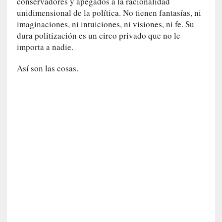
conservadores y apegados a la racionalidad
s
unidimensional de la política. No tienen fantasías, ni
c
imaginaciones, ni intuiciones, ni visiones, ni fe. Su
o
dura politización es un circo privado que no le
s
importa a nadie.
a
s
Así son las cosas.
i
n
v
i
s
i
b
l
e
s
»
:
R
e