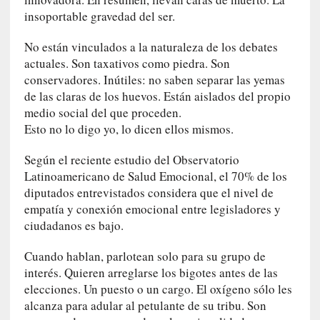
c
insoportable gravedad del ser.
a
]
No están vinculados a la naturaleza de los debates
«
actuales. Son taxativos como piedra. Son
L
conservadores. Inútiles: no saben separar las yemas
a
de las claras de los huevos. Están aislados del propio
n
medio social del que proceden.
a
Esto no lo digo yo, lo dicen ellos mismos.
t
u
Según el reciente estudio del Observatorio
r
Latinoamericano de Salud Emocional, el 70% de los
a
diputados entrevistados considera que el nivel de
l
empatía y conexión emocional entre legisladores y
e
ciudadanos es bajo.
z
a
Cuando hablan, parlotean solo para su grupo de
d
interés. Quieren arreglarse los bigotes antes de las
e
elecciones. Un puesto o un cargo. El oxígeno sólo les
l
alcanza para adular al petulante de su tribu. Son
a