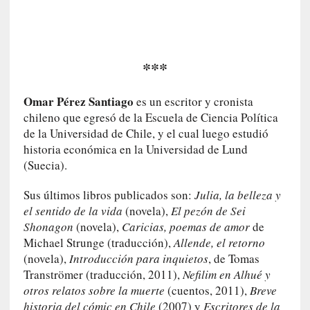
t
r
o
P
a
***
s
c
Omar Pérez Santiago
es un escritor y cronista
a
chileno que egresó de la Escuela de Ciencia Política
l
de la Universidad de Chile, y el cual luego estudió
G
historia económica en la Universidad de Lund
a
(Suecia).
l
l
Sus últimos libros publicados son:
Julia, la belleza y
o
el sentido de la vida
(novela),
El pezón de Sei
i
Shonagon
(novela),
Caricias, poemas de amor
de
s
Michael Strunge (traducción),
Allende, el retorno
d
(novela),
Introducción para inquietos
, de Tomas
e
b
Tranströmer (traducción, 2011),
Nefilim en Alhué y
u
otros relatos sobre la muerte
(cuentos, 2011),
Breve
t
historia del cómic en Chile
(2007) y
Escritores de la