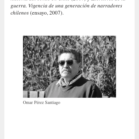
a
guerra. Vigencia de una generación de narradores
c
chilenos
(ensayo, 2007).
o
n
l
a
O
r
q
u
e
s
t
a
S
Omar Pérez Santiago
i
n
f
ó
n