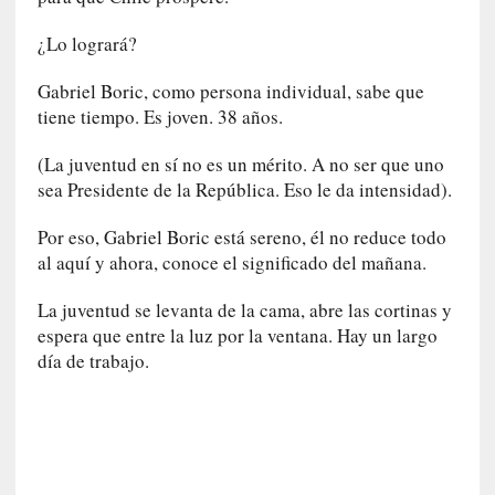
a
s
¿Lo logrará?
[
Gabriel Boric, como persona individual, sabe que
C
tiene tiempo. Es joven. 38 años.
o
n
(La juventud en sí no es un mérito. A no ser que uno
c
sea Presidente de la República. Eso le da intensidad).
i
e
Por eso, Gabriel Boric está sereno, él no reduce todo
r
al aquí y ahora, conoce el significado del mañana.
t
o
La juventud se levanta de la cama, abre las cortinas y
]
espera que entre la luz por la ventana. Hay un largo
E
día de trabajo.
l
m
a
e
s