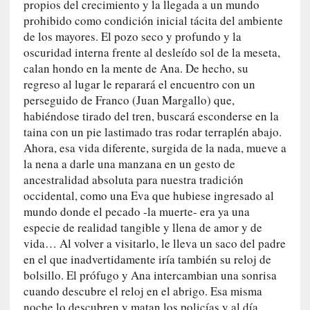
propios del crecimiento y la llegada a un mundo
c
prohibido como condición inicial tácita del ambiente
i
de los mayores. El pozo seco y profundo y la
p
oscuridad interna frente al desleído sol de la meseta,
a
calan hondo en la mente de Ana. De hecho, su
r
regreso al lugar le reparará el encuentro con un
a
perseguido de Franco (Juan Margallo) que,
l
habiéndose tirado del tren, buscará esconderse en la
l
taina con un pie lastimado tras rodar terraplén abajo.
e
Ahora, esa vida diferente, surgida de la nada, mueve a
n
la nena a darle una manzana en un gesto de
g
ancestralidad absoluta para nuestra tradición
u
a
occidental, como una Eva que hubiese ingresado al
j
mundo donde el pecado -la muerte- era ya una
e
especie de realidad tangible y llena de amor y de
d
vida… Al volver a visitarlo, le lleva un saco del padre
e
en el que inadvertidamente iría también su reloj de
s
bolsillo. El prófugo y Ana intercambian una sonrisa
u
cuando descubre el reloj en el abrigo. Esa misma
s
noche lo descubren y matan los policías y al día