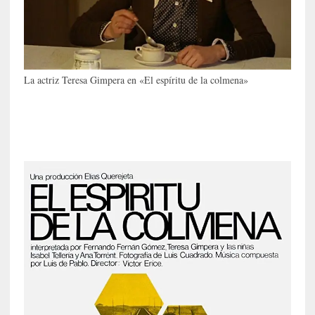
a
]
«
E
l
La actriz Teresa Gimpera en «El espíritu de la colmena»
s
o
n
i
d
o
d
e
l
a
c
a
í
d
a