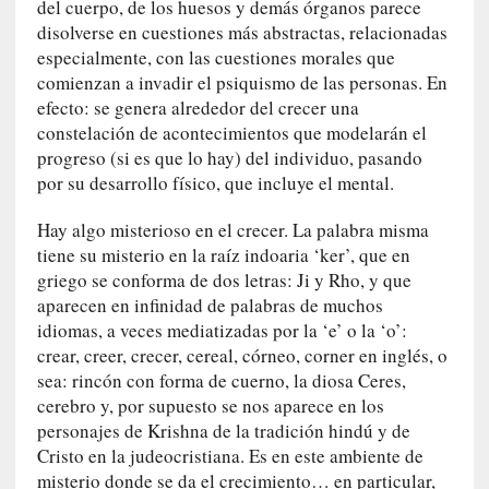
del cuerpo, de los huesos y demás órganos parece
n
a
disolverse en cuestiones más abstractas, relacionadas
t
especialmente, con las cuestiones morales que
u
comienzan a invadir el psiquismo de las personas. En
r
efecto: se genera alrededor del crecer una
a
constelación de acontecimientos que modelarán el
l
progreso (si es que lo hay) del individuo, pasando
e
por su desarrollo físico, que incluye el mental.
z
a
Hay algo misterioso en el crecer. La palabra misma
h
tiene su misterio en la raíz indoaria ‘ker’, que en
u
griego se conforma de dos letras: Ji y Rho, y que
m
aparecen en infinidad de palabras de muchos
a
idiomas, a veces mediatizadas por la ‘e’ o la ‘o’:
n
crear, creer, crecer, cereal, córneo, corner en inglés, o
a
sea: rincón con forma de cuerno, la diosa Ceres,
cerebro y, por supuesto se nos aparece en los
[
personajes de Krishna de la tradición hindú y de
C
Cristo en la judeocristiana. Es en este ambiente de
r
misterio donde se da el crecimiento… en particular,
ó