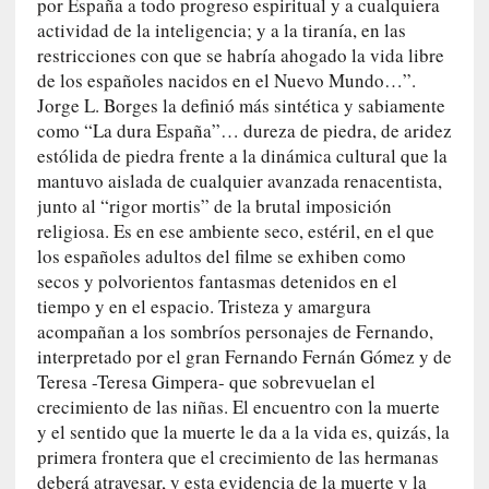
i
por España a todo progreso espiritual y a cualquiera
c
actividad de la inteligencia; y a la tiranía, en las
a
restricciones con que se habría ahogado la vida libre
N
de los españoles nacidos en el Nuevo Mundo…”.
a
Jorge L. Borges la definió más sintética y sabiamente
c
como “La dura España”… dureza de piedra, de aridez
i
estólida de piedra frente a la dinámica cultural que la
o
mantuvo aislada de cualquier avanzada renacentista,
n
junto al “rigor mortis” de la brutal imposición
a
religiosa. Es en ese ambiente seco, estéril, en el que
l
los españoles adultos del filme se exhiben como
secos y polvorientos fantasmas detenidos en el
[
tiempo y en el espacio. Tristeza y amargura
E
acompañan a los sombríos personajes de Fernando,
n
interpretado por el gran Fernando Fernán Gómez y de
s
Teresa -Teresa Gimpera- que sobrevuelan el
a
crecimiento de las niñas. El encuentro con la muerte
y
y el sentido que la muerte le da a la vida es, quizás, la
o
]
primera frontera que el crecimiento de las hermanas
«
deberá atravesar, y esta evidencia de la muerte y la