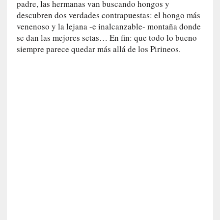
padre, las hermanas van buscando hongos y
u
descubren dos verdades contrapuestas: el hongo más
s
venenoso y la lejana -e inalcanzable- montaña donde
S
se dan las mejores setas… En fin: que todo lo bueno
a
siempre parece quedar más allá de los Pirineos.
n
t
a
C
r
u
z
:
«
N
o
h
a
y
n
a