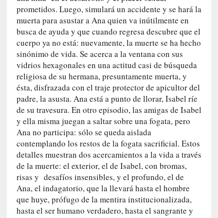
G
prometidos. Luego, simulará un accidente y se hará la
e
muerta para asustar a Ana quien va inútilmente en
o
busca de ayuda y que cuando regresa descubre que el
r
cuerpo ya no está: nuevamente, la muerte se ha hecho
g
sinónimo de vida. Se acerca a la ventana con sus
G
vidrios hexagonales en una actitud casi de búsqueda
a
religiosa de su hermana, presuntamente muerta, y
d
ésta, disfrazada con el traje protector de apicultor del
a
padre, la asusta. Ana está a punto de llorar, Isabel ríe
m
de su travesura. En otro episodio, las amigas de Isabel
e
y ella misma juegan a saltar sobre una fogata, pero
r
Ana no participa: sólo se queda aislada
»
contemplando los restos de la fogata sacrificial. Estos
:
detalles muestran dos acercamientos a la vida a través
E
de la muerte: el exterior, el de Isabel, con bromas,
s
risas y desafíos insensibles, y el profundo, el de
e
Ana, el indagatorio, que la llevará hasta el hombre
e
que huye, prófugo de la mentira institucionalizada,
n
hasta el ser humano verdadero, hasta el sangrante y
c