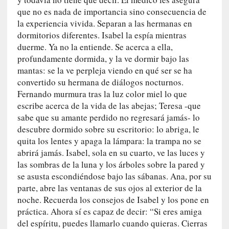
a
que no es nada de importancia sino consecuencia de
]
la experiencia vivida. Separan a las hermanas en
C
dormitorios diferentes. Isabel la espía mientras
o
duerme. Ya no la entiende. Se acerca a ella,
n
profundamente dormida, y la ve dormir bajo las
I
mantas: se la ve perpleja viendo en qué ser se ha
b
convertido su hermana de diálogos nocturnos.
a
Fernando murmura tras la luz color miel lo que
r
escribe acerca de la vida de las abejas; Teresa -que
r
sabe que su amante perdido no regresará jamás- lo
a
descubre dormido sobre su escritorio: lo abriga, le
e
quita los lentes y apaga la lámpara: la trampa no se
n
abrirá jamás. Isabel, sola en su cuarto, ve las luces y
L
las sombras de la luna y los árboles sobre la pared y
a
se asusta escondiéndose bajo las sábanas. Ana, por su
E
parte, abre las ventanas de sus ojos al exterior de la
s
noche. Recuerda los consejos de Isabel y los pone en
c
a
práctica. Ahora sí es capaz de decir: “Si eres amiga
l
del espíritu, puedes llamarlo cuando quieras. Cierras