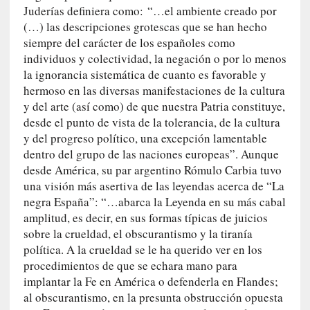
a
Juderías definiera como: “…el ambiente creado por
c
(…) las descripciones grotescas que se han hecho
o
siempre del carácter de los españoles como
n
individuos y colectividad, la negación o por lo menos
l
la ignorancia sistemática de cuanto es favorable y
a
hermoso en las diversas manifestaciones de la cultura
O
y del arte (así como) de que nuestra Patria constituye,
r
desde el punto de vista de la tolerancia, de la cultura
q
y del progreso político, una excepción lamentable
u
dentro del grupo de las naciones europeas”. Aunque
e
desde América, su par argentino Rómulo Carbia tuvo
s
una visión más asertiva de las leyendas acerca de “La
t
negra España”: “…abarca la Leyenda en su más cabal
a
amplitud, es decir, en sus formas típicas de juicios
S
sobre la crueldad, el obscurantismo y la tiranía
i
política. A la crueldad se le ha querido ver en los
n
f
procedimientos de que se echara mano para
ó
implantar la Fe en América o defenderla en Flandes;
n
al obscurantismo, en la presunta obstrucción opuesta