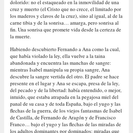
o
dolorido: no el estaqueado en la inmovilidad de una
n
cruz y muerto (el Cristo que no crece, el limitado por
t
los maderos y clavos de la cruz), sino al igual, al de la
r
carne tibia y de la sonrisa… amarga, pero sonrisa al
a
fin. Una sonrisa que promete vida desde la certeza de
r
la muerte.
s
e
Habiendo descubierto Fernando a Ana como la cual,
a
que había violado la ley, ella vuelve a la taina
s
abandonada y encuentra las manchas de sangre:
í
mientras Isabel manipula su propia sangre, Ana
m
descubre la sangre vertida del otro. El padre se hace
i
presente en el lugar y Ana se escapa, presa de la ley,
s
del pecado y de la libertad: había entendido, o mejor,
m
intuido, que estaba atrapada en la pegajosa miel del
o
panal de su casa y de toda España, bajo el yugo y las
flechas de la guerra, de los viejos fantasmas de Isabel
[
de Castilla, de Fernando de Aragón y de Francisco
C
Franco… bajo el yugo y las flechas de las miradas de
r
los adultos dominantes por dominados: miradas que
í