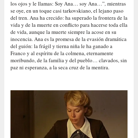
a
los ojos y le llamas: Soy Ana… soy Ana…”
,
mientras
d
se oye, en un toque casi tarkovskiano, el lejano paso
e
del tren. Ana ha crecido: ha superado la frontera de la
V
vida y de la muerte en conflicto para hacerse toda ella
a
de vida, aunque la muerte siempre la acose en su
l
inocencia. Ana es la promesa de la evasión dramática
p
del guión: la frágil y tierna niña le ha ganado a
a
Franco y al espíritu de la colmena, eternamente
r
moribundo, de la familia y del pueblo… clavados, sin
a
paz ni esperanza, a la seca cruz de la mentira.
í
s
o
[
C
r
í
t
i
c