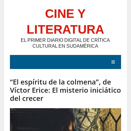
Saltar
CINE Y
al
contenido
LITERATURA
EL PRIMER DIARIO DIGITAL DE CRÍTICA
CULTURAL EN SUDAMÉRICA
MENÚ
“El espíritu de la colmena”, de
E
Víctor Erice: El misterio iniciático
N
del crecer
T
R
A
D
A