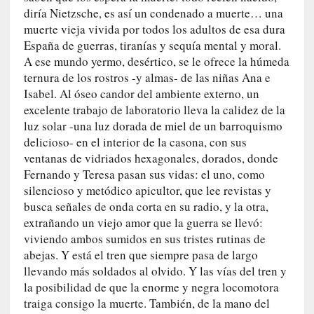
diría Nietzsche, es así un condenado a muerte… una
n
muerte vieja vivida por todos los adultos de esa dura
t
r
España de guerras, tiranías y sequía mental y moral.
e
A ese mundo yermo, desértico, se le ofrece la húmeda
v
ternura de los rostros -y almas- de las niñas Ana e
i
Isabel. Al óseo candor del ambiente externo, un
s
excelente trabajo de laboratorio lleva la calidez de la
t
luz solar -una luz dorada de miel de un barroquismo
a
delicioso- en el interior de la casona, con sus
]
ventanas de vidriados hexagonales, dorados, donde
A
Fernando y Teresa pasan sus vidas: el uno, como
l
silencioso y metódico apicultor, que lee revistas y
f
busca señales de onda corta en su radio, y la otra,
o
extrañando un viejo amor que la guerra se llevó:
n
viviendo ambos sumidos en sus tristes rutinas de
s
abejas. Y está el tren que siempre pasa de largo
o
llevando más soldados al olvido. Y las vías del tren y
M
la posibilidad de que la enorme y negra locomotora
a
traiga consigo la muerte. También, de la mano del
t