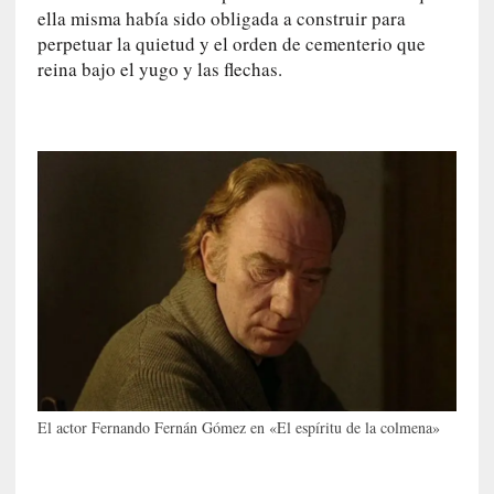
ella misma había sido obligada a construir para
t
perpetuar la quietud y el orden de cementerio que
i
reina bajo el yugo y las flechas.
c
a
]
«
C
o
r
t
o
M
a
l
t
é
s
El actor Fernando Fernán Gómez en «El espíritu de la colmena»
»
:
U