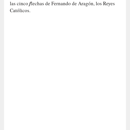
a
las cinco
f
lechas de Fernando de Aragón, los Reyes
s
Católicos.
[
C
o
n
c
i
e
r
t
o
]
E
l
m
a
e
s
t