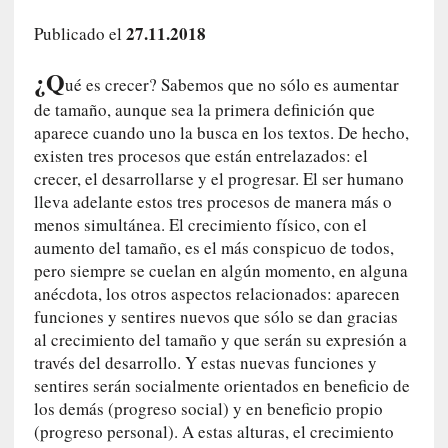
i
27.11.2018
Publicado el
r
t
¿Q
u
ué es crecer? Sabemos que no sólo es aumentar
d
de tamaño, aunque sea la primera definición que
e
aparece cuando uno la busca en los textos. De hecho,
s
existen tres procesos que están entrelazados: el
y
crecer, el desarrollarse y el progresar. El ser humano
d
lleva adelante estos tres procesos de manera más o
e
menos simultánea. El crecimiento físico, con el
f
aumento del tamaño, es el más conspicuo de todos,
e
pero siempre se cuelan en algún momento, en alguna
c
anécdota, los otros aspectos relacionados: aparecen
t
funciones y sentires nuevos que sólo se dan gracias
o
al crecimiento del tamaño y que serán su expresión a
s
través del desarrollo. Y estas nuevas funciones y
d
sentires serán socialmente orientados en beneficio de
e
los demás (progreso social) y en beneficio propio
l
(progreso personal). A estas alturas, el crecimiento
a