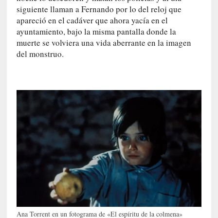
m
siguiente llaman a Fernando por lo del reloj que
a
apareció en el cadáver que ahora yacía en el
n
ayuntamiento, bajo la misma pantalla donde la
u
muerte se volviera una vida aberrante en la imagen
a
del monstruo.
l
e
s
»
[
E
n
s
a
y
o
]
«
E
Ana Torrent en un fotograma de «El espíritu de la colmena»