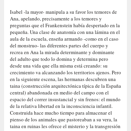
d
a
Isabel -la mayor- manipula a su favor los temores de
m
Ana, apelando, precisamente a los temores y
á
preguntas que el Frankenstein había despertado en la
s
pequeña. Una clase de anatomía con una lámina en el
n
aula de la escuela, enseña armando -como en el caso
e
del monstruo- las diferentes partes del cuerpo y
c
recrea en Ana la mirada determinante y dominante
e
del adulto que todo lo domina y determina pero
s
a
desde una vida que ella misma está creando: su
r
crecimiento va alcanzando los territorios ajenos. Pero
i
en la siguiente escena, las hermanas descubren una
o
taina (construcción arquitectónica típica de la España
q
central) abandonada en medio del campo con el
u
espacio del correr insustancial y sin frenos: el mundo
e
de la relativa libertad en la inconsciencia infantil.
e
Construida hace mucho tiempo para almacenar el
m
pienso de los animales que pastoreaban a su vera, la
a
taina en ruinas les ofrece el misterio y la transgresión
n