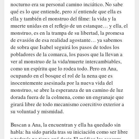
y
nocturno era su personal camino inciático. No sabe
d
qué es lo que entiende, pero
sí
entiende que ella es
e
ella y también el monstruo del filme: la vida y la
s
muerte unidas en el reflejo de un estanque… y ella, el
e
monstruo, es en la trampa de su libertad, la promesa
n
de evasión de esa realidad agostante… ya sabemos
c
de sobra que Isabel seguirá los pasos de todos los
a
pobladores de la comarca, los pasos que la llevan a
n
ver al monstruo de la vida/muerte intercambiables,
t
como un espíritu que lo rodea todo. Pero en Ana,
a
ocupando en el bosque el rol de la nena que es
d
inocentemente asesinada por la nueva vida del
o
monstruo, se abre la esperanza de un camino de luz
[
dorada fuera de la colmena, como un engranaje que
C
girará libre de todo mecanismo coercitivo exterior a
r
su voluntad y mismidad.
ó
n
Buscan a Ana, la encuentran y ella ha quedado sin
i
habla: ha sido parida tras su iniciación como ser libre
c
y todavía no tiene qué decir. El médico les asegura