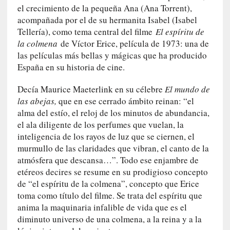
el crecimiento de la pequeña Ana (Ana Torrent),
n
acompañada por el de su hermanita Isabel (Isabel
i
Tellería), como tema central del filme
El espíritu de
c
la colmena
de Víctor Erice, película de 1973: una de
a
las películas más bellas y mágicas que ha producido
]
P
España en su historia de cine.
a
Decía Maurice Maeterlink en su célebre
El mundo de
l
a
las abejas,
que en ese cerrado ámbito reinan: “el
b
alma del estío, el reloj de los minutos de abundancia,
r
el ala diligente de los perfumes que vuelan, la
a
inteligencia de los rayos de luz que se ciernen, el
s
murmullo de las claridades que vibran, el canto de la
d
atmósfera que descansa…”. Todo ese enjambre de
e
etéreos decires se resume en su prodigioso concepto
V
de “el espíritu de la colmena”, concepto que Erice
a
toma como título del filme. Se trata del espíritu que
l
anima la maquinaria infalible de vida que es el
é
diminuto universo de una colmena, a la reina y a la
r