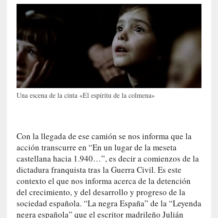
r
o
P
a
s
c
a
l
G
Una escena de la cinta «El espíritu de la colmena»
a
l
l
Con la llegada de ese camión se nos informa que la
o
acción transcurre en “En un lugar de la meseta
i
s
castellana hacia 1.940…”, es decir a comienzos de la
d
dictadura franquista tras la Guerra Civil. Es este
e
contexto el que nos informa acerca de la detención
b
del crecimiento, y del desarrollo y progreso de la
u
sociedad española. “La negra España” de la “Leyenda
t
negra española” que el escritor madrileño Julián