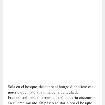
n
a
v
e
n
t
u
r
e
r
o
e
s
c
é
p
t
Sola en el bosque, descubre el hongo diabólico: esa
i
muerte que mató a la niña de la película de
c
Frankenstein era el terreno que ella quería encontrar
o
en su crecimiento. Su paseo solitario por el bosque