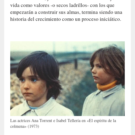
E
vida como valores -o secos ladrillos- con los que
l
empezarán a construir sus almas, termina siendo una
e
historia del crecimiento como un proceso iniciático.
x
t
r
a
n
j
e
r
o
»
:
L
a
b
a
Las actrices Ana Torrent e Isabel Tellería en «El espíritu de la
n
colmena» (1973)
a