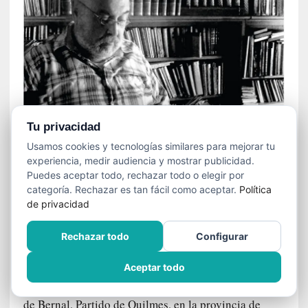
s
l
a
c
i
ó
n
a
u
Tu privacidad
d
Usamos cookies y tecnologías similares para mejorar tu
i
experiencia, medir audiencia y mostrar publicidad.
o
Puedes aceptar todo, rechazar todo o elegir por
v
categoría. Rechazar es tan fácil como aceptar.
Política
i
de privacidad
s
El poeta y ensayista argentino Horacio Ramírez, redactor
u
permanente del Diario «Cine y Literatura»
Rechazar todo
Configurar
a
l
Aceptar todo
Horacio Carlos Ramírez
(1956) nació en la ciudad
de Bernal, Partido de Quilmes, en la provincia de