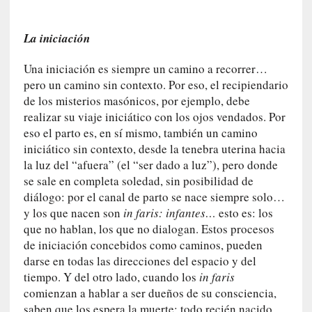
l
i
d
La iniciación
a
d
Una iniciación es siempre un camino a recorrer…
d
pero un camino sin contexto. Por eso, el recipiendario
e
de los misterios masónicos, por ejemplo, debe
l
realizar su viaje iniciático con los ojos vendados. Por
a
eso el parto es, en sí mismo, también un camino
v
iniciático sin contexto, desde la tenebra uterina hacia
i
la luz del “afuera” (el “ser dado a luz”), pero donde
o
se sale en completa soledad, sin posibilidad de
l
diálogo: por el canal de parto se nace siempre solo…
e
y los que nacen son
in faris: infantes…
esto es: los
n
que no hablan, los que no dialogan. Estos procesos
c
de iniciación concebidos como caminos, pueden
i
darse en todas las direcciones del espacio y del
a
tiempo. Y del otro lado, cuando los
in faris
comienzan a hablar a ser dueños de su consciencia,
[
saben que los espera la muerte: todo recién nacido,
E