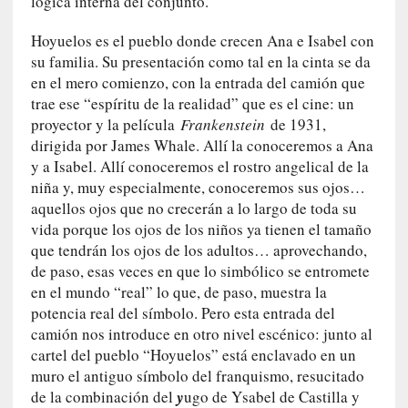
lógica interna del conjunto.
y
:
Hoyuelos es el pueblo donde crecen Ana e Isabel con
L
su familia. Su presentación como tal en la cinta se da
a
en el mero comienzo, con la entrada del camión que
s
trae ese “espíritu de la realidad” que es el cine: un
m
proyector y la película
Frankenstein
de 1931,
e
dirigida por James Whale. Allí la conoceremos a Ana
m
y a Isabel. Allí conoceremos el rostro angelical de la
o
niña y, muy especialmente, conoceremos sus ojos…
r
aquellos ojos que no crecerán a lo largo de toda su
i
vida porque los ojos de los niños ya tienen el tamaño
a
que tendrán los ojos de los adultos… aprovechando,
s
de paso, esas veces en que lo simbólico se entromete
n
o
en el mundo “real” lo que, de paso, muestra la
v
potencia real del símbolo. Pero esta entrada del
e
camión nos introduce en otro nivel escénico: junto al
l
cartel del pueblo “Hoyuelos” está enclavado en un
a
muro el antiguo símbolo del franquismo, resucitado
d
de la combinación del
y
ugo de Ysabel de Castilla y