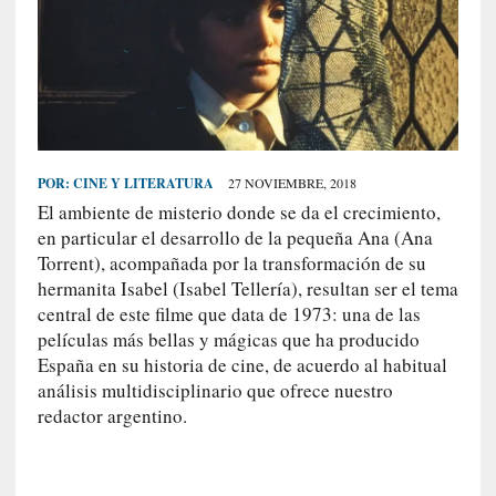
S
R
E
C
I
E
POR:
CINE Y LITERATURA
27 NOVIEMBRE, 2018
N
El ambiente de misterio donde se da el crecimiento,
T
en particular el desarrollo de la pequeña Ana (Ana
E
Torrent), acompañada por la transformación de su
S
hermanita Isabel (Isabel Tellería), resultan ser el tema
central de este filme que data de 1973: una de las
películas más bellas y mágicas que ha producido
[
España en su historia de cine, de acuerdo al habitual
C
análisis multidisciplinario que ofrece nuestro
r
redactor argentino.
í
t
i