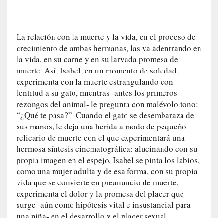
n
c
o
n
La relación con la muerte y la vida, en el proceso de
v
crecimiento de ambas hermanas, las va adentrando en
e
la vida, en su carne y en su larvada promesa de
r
muerte. Así, Isabel, en un momento de soledad,
s
experimenta con la muerte estrangulando con
a
lentitud a su gato, mientras -antes los primeros
c
rezongos del animal- le pregunta con malévolo tono:
i
“¿Qué te pasa?”. Cuando el gato se desembaraza de
ó
sus manos, le deja una herida a modo de pequeño
n
relicario de muerte con el que experimentará una
c
hermosa síntesis cinematográfica: alucinando con su
o
propia imagen en el espejo, Isabel se pinta los labios,
n
como una mujer adulta y de esa forma, con su propia
H
vida que se convierte en preanuncio de muerte,
a
n
experimenta el dolor y la promesa del placer que
s
surge -aún como hipótesis vital e insustancial para
-
una niña- en el desarrollo y el placer sexual