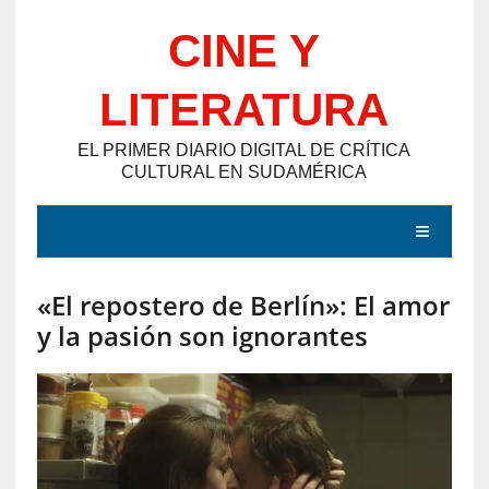
Saltar
CINE Y
al
contenido
LITERATURA
EL PRIMER DIARIO DIGITAL DE CRÍTICA
CULTURAL EN SUDAMÉRICA
MENÚ
«El repostero de Berlín»: El amor
E
y la pasión son ignorantes
N
T
R
A
D
A