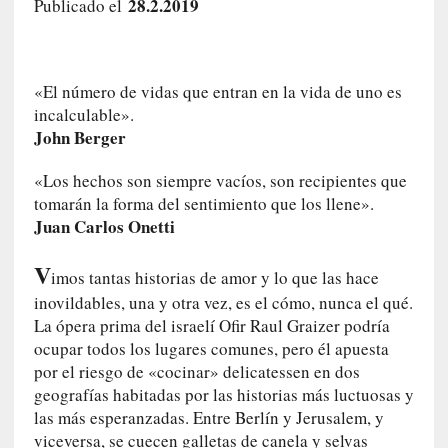
28.2.2019
Publicado el
a
h
i
s
«El número de vidas que entran en la vida de uno es
t
incalculable».
o
John Berger
r
i
«Los hechos son siempre vacíos, son recipientes que
a
tomarán la forma del sentimiento que los llene».
f
Juan Carlos Onetti
i
l
V
imos tantas historias de amor y lo que las hace
t
r
inovildables, una y otra vez, es el cómo, nunca el qué.
a
La ópera prima del israelí Ofir Raul Graizer podría
d
ocupar todos los lugares comunes, pero él apuesta
a
por el riesgo de «cocinar» delicatessen en dos
p
geografías habitadas por las historias más luctuosas y
o
las más esperanzadas. Entre Berlín y Jerusalem, y
r
viceversa, se cuecen galletas de canela y selvas