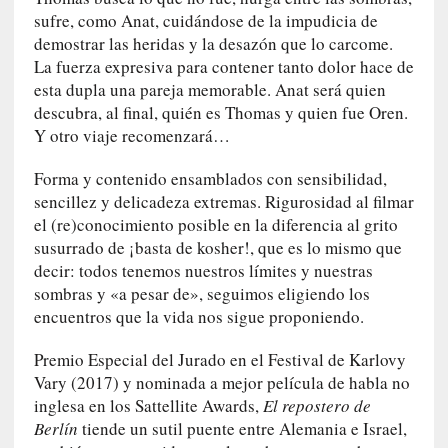
d
sufre, como Anat, cuidándose de la impudicia de
e
demostrar las heridas y la desazón que lo carcome.
p
La fuerza expresiva para contener tanto dolor hace de
o
esta dupla una pareja memorable. Anat será quien
r
descubra, al final, quién es Thomas y quien fue Oren.
9
Y otro viaje recomenzará…
0
m
Forma y contenido ensamblados con sensibilidad,
i
sencillez y delicadeza extremas. Rigurosidad al filmar
n
u
el (re)conocimiento posible en la diferencia al grito
t
susurrado de ¡basta de kosher!, que es lo mismo que
o
decir: todos tenemos nuestros límites y nuestras
s
sombras y «a pesar de», seguimos eligiendo los
encuentros que la vida nos sigue proponiendo.
[
C
Premio Especial del Jurado en el Festival de Karlovy
r
Vary (2017) y nominada a mejor película de habla no
í
inglesa en los Sattellite Awards,
El repostero de
t
Berlín
tiende un sutil puente entre Alemania e Israel,
i