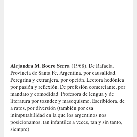
s
c
o
s
a
s
i
n
v
i
Alejandra M. Boero Serra
(1968). De Rafaela,
s
Provincia de Santa Fe, Argentina, por causalidad.
i
Peregrina y extranjera, por opción. Lectora hedónica
b
por pasión y reflexión. De profesión comerciante, por
l
mandato y comodidad. Profesora de lengua y de
e
literatura por tozudez y masoquismo. Escribidora, de
s
a ratos, por diversión (también por esa
»
inimputabilidad en la que los argentinos nos
:
posicionamos, tan infantiles a veces, tan y sin tanto,
R
siempre).
e