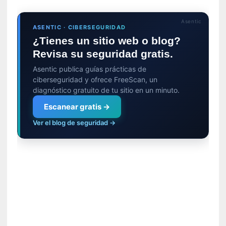
ó
n
i
Asentic
ASENTIC · CIBERSEGURIDAD
c
¿Tienes un sitio web o blog?
a
Revisa su seguridad gratis.
]
P
Asentic publica guías prácticas de
a
ciberseguridad y ofrece FreeScan, un
l
diagnóstico gratuito de tu sitio en un minuto.
a
Escanear gratis →
b
r
Ver el blog de seguridad →
a
s
d
e
V
a
l
é
r