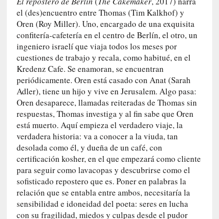
El repostero de Berlín
(
The Cakemaker
, 2017) narra
i
el (des)encuentro entre Thomas (Tim Kalkhof) y
c
Oren (Roy Miller). Uno, encargado de una exquisita
a
confitería-cafetería en el centro de Berlín, el otro, un
]
ingeniero israelí que viaja todos los meses por
«
cuestiones de trabajo y recala, como habitué, en el
I
Kredenz Cafe. Se enamoran, se encuentran
m
periódicamente. Oren está casado con Anat (Sarah
p
Adler), tiene un hijo y vive en Jerusalem. Algo pasa:
a
Oren desaparece, llamadas reiteradas de Thomas sin
c
respuestas, Thomas investiga y al fin sabe que Oren
t
está muerto. Aquí empieza el verdadero viaje, la
o
verdadera historia: va a conocer a la viuda, tan
m
desolada como él, y dueña de un café, con
o
certificación kosher, en el que empezará como cliente
r
para seguir como lavacopas y descubrirse como el
t
sofisticado repostero que es. Poner en palabras la
a
relación que se entabla entre ambos, necesitaría la
l
»
sensibilidad e idoneidad del poeta: seres en lucha
:
con su fragilidad, miedos y culpas desde el pudor