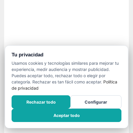
í
t
i
c
a
]
«
C
o
Tu privacidad
r
Usamos cookies y tecnologías similares para mejorar tu
t
experiencia, medir audiencia y mostrar publicidad.
o
Puedes aceptar todo, rechazar todo o elegir por
M
categoría. Rechazar es tan fácil como aceptar.
Política
a
de privacidad
l
t
Rechazar todo
Configurar
é
s
Aceptar todo
»
:
U