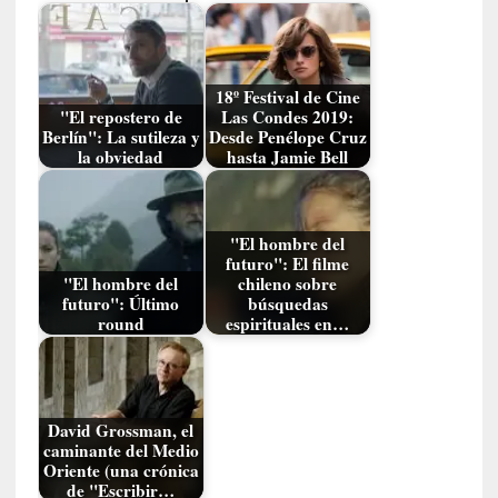
a
s
[
18º Festival de Cine
C
"El repostero de
Las Condes 2019:
o
Berlín": La sutileza y
Desde Penélope Cruz
n
la obviedad
hasta Jamie Bell
c
i
e
"El hombre del
r
futuro": El filme
t
"El hombre del
chileno sobre
o
futuro": Último
búsquedas
round
espirituales en…
]
E
l
m
a
David Grossman, el
e
caminante del Medio
Oriente (una crónica
s
de "Escribir…