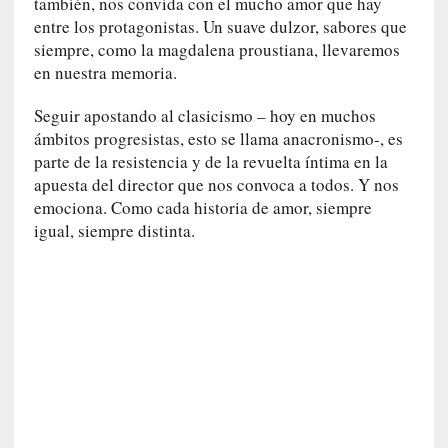
también, nos convida con el mucho amor que hay
c
entre los protagonistas. Un suave dulzor, sabores que
a
siempre, como la magdalena proustiana, llevaremos
]
en nuestra memoria.
«
L
Seguir apostando al clasicismo – hoy en muchos
a
ámbitos progresistas, esto se llama anacronismo-, es
n
parte de la resistencia y de la revuelta íntima en la
a
apuesta del director que nos convoca a todos. Y nos
t
emociona. Como cada historia de amor, siempre
u
igual, siempre distinta.
r
a
l
e
z
a
d
e
l
a