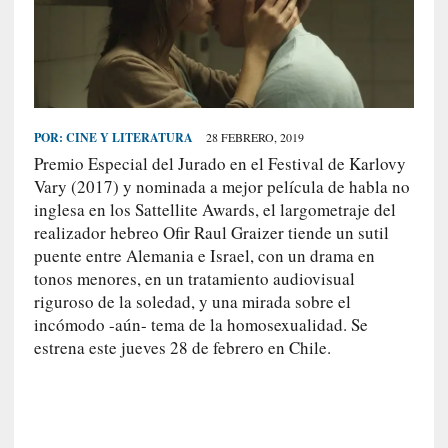
S
R
E
C
I
POR:
CINE Y LITERATURA
28 FEBRERO, 2019
E
Premio Especial del Jurado en el Festival de Karlovy
N
Vary (2017) y nominada a mejor película de habla no
T
inglesa en los Sattellite Awards, el largometraje del
E
realizador hebreo Ofir Raul Graizer tiende un sutil
S
puente entre Alemania e Israel, con un drama en
tonos menores, en un tratamiento audiovisual
riguroso de la soledad, y una mirada sobre el
[
incómodo -aún- tema de la homosexualidad. Se
E
estrena este jueves 28 de febrero en Chile.
n
s
a
y