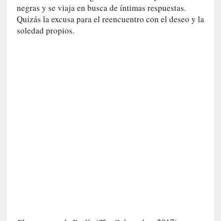
u
negras y se viaja en busca de íntimas respuestas.
n
Quizás la excusa para el reencuentro con el deseo y la
a
soledad propios.
v
i
d
a
c
o
n
c
r
e
t
a
[
C
r
í
t