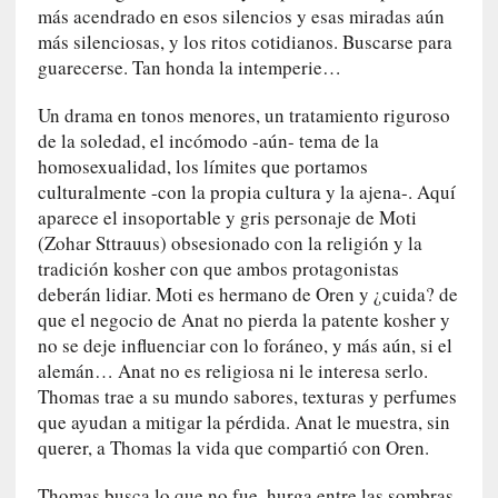
U
más acendrado en esos silencios y esas miradas aún
n
más silenciosas, y los ritos cotidianos. Buscarse para
t
guarecerse. Tan honda la intemperie…
r
á
Un drama en tonos menores, un tratamiento riguroso
i
de la soledad, el incómodo -aún- tema de la
l
homosexualidad, los límites que portamos
e
culturalmente -con la propia cultura y la ajena-. Aquí
r
aparece el insoportable y gris personaje de Moti
q
(Zohar Sttrauus) obsesionado con la religión y la
u
tradición kosher con que ambos protagonistas
e
deberán lidiar. Moti es hermano de Oren y ¿cuida? de
s
que el negocio de Anat no pierda la patente kosher y
e
no se deje influenciar con lo foráneo, y más aún, si el
e
alemán… Anat no es religiosa ni le interesa serlo.
x
Thomas trae a su mundo sabores, texturas y perfumes
t
que ayudan a mitigar la pérdida. Anat le muestra, sin
i
querer, a Thomas la vida que compartió con Oren.
e
n
Thomas busca lo que no fue, hurga entre las sombras,