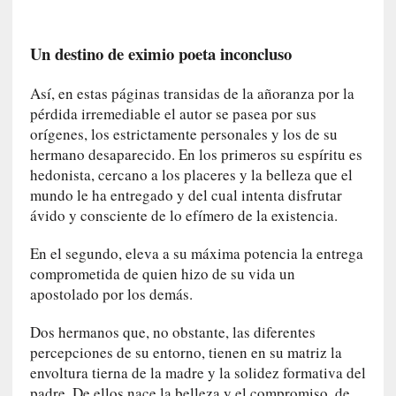
o
r
i
Un destino de eximio poeta inconcluso
a
f
Así, en estas páginas transidas de la añoranza por la
i
pérdida irremediable el autor se pasea por sus
l
orígenes, los estrictamente personales y los de su
t
hermano desaparecido. En los primeros su espíritu es
r
hedonista, cercano a los placeres y la belleza que el
a
mundo le ha entregado y del cual intenta disfrutar
d
ávido y consciente de lo efímero de la existencia.
a
p
En el segundo, eleva a su máxima potencia la entrega
o
comprometida de quien hizo de su vida un
r
apostolado por los demás.
u
n
Dos hermanos que, no obstante, las diferentes
a
percepciones de su entorno, tienen en su matriz la
v
envoltura tierna de la madre y la solidez formativa del
i
padre. De ellos nace la belleza y el compromiso, de