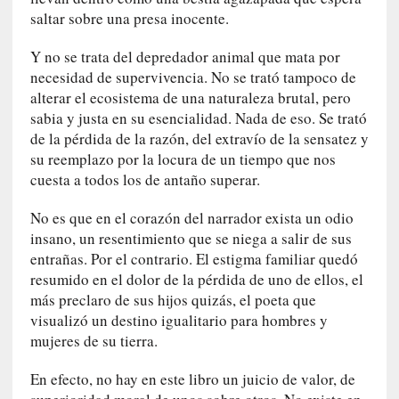
q
saltar sobre una presa inocente.
u
e
Y no se trata del depredador animal que mata por
a
necesidad de supervivencia. No se trató tampoco de
d
alterar el ecosistema de una naturaleza brutal, pero
m
sabia y justa en su esencialidad. Nada de eso. Se trató
i
de la pérdida de la razón, del extravío de la sensatez y
n
su reemplazo por la locura de un tiempo que nos
i
cuesta a todos los de antaño superar.
s
t
No es que en el corazón del narrador exista un odio
r
insano, un resentimiento que se niega a salir de sus
a
entrañas. Por el contrario. El estigma familiar quedó
A
resumido en el dolor de la pérdida de uno de ellos, el
l
más preclaro de sus hijos quizás, el poeta que
e
visualizó un destino igualitario para hombres y
j
mujeres de su tierra.
a
n
En efecto, no hay en este libro un juicio de valor, de
d