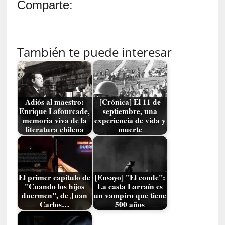
Comparte:
a
l
e
z
a
También te puede interesar
h
u
m
a
Adiós al maestro:
[Crónica] El 11 de
n
Enrique Lafourcade,
septiembre, una
a
memoria viva de la
experiencia de vida y
literatura chilena
muerte
[
C
r
ó
El primer capítulo de
[Ensayo] "El conde":
n
"Cuando los hijos
La casta Larraín es
i
duermen", de Juan
un vampiro que tiene
c
Carlos…
500 años
a
]