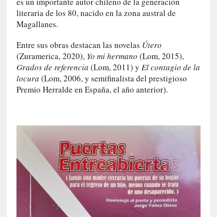
es un importante autor chileno de la generación
s
i
literaria de los 80, nacido en la zona austral de
n
Magallanes.
v
i
Entre sus obras destacan las novelas
Útero
s
(Zuramerica, 2020),
Yo mi hermano
(Lom, 2015),
i
Grados de referencia
(Lom, 2011) y
El contagio de la
b
locura
(Lom, 2006, y semifinalista del prestigioso
l
Premio Herralde en España, el año anterior).
e
s
»
:
R
e
a
l
i
d
a
d