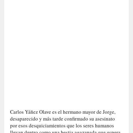
n
e
r
a
c
c
e
s
o
a
e
s
e
e
s
p
a
Carlos Yáñez Olave es el hermano mayor de Jorge,
c
desaparecido y más tarde confirmado su asesinato
i
por esos desquiciamientos que los seres humanos
o
llevan dentro como una bestia agazapada que espera