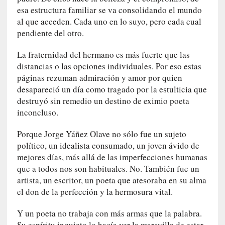
d
esa estructura familiar se va consolidando el mundo
a
al que acceden. Cada uno en lo suyo, pero cada cual
c
pendiente del otro.
o
n
La fraternidad del hermano es más fuerte que las
c
distancias o las opciones individuales. Por eso estas
r
páginas rezuman admiración y amor por quien
e
desapareció un día como tragado por la estulticia que
t
a
destruyó sin remedio un destino de eximio poeta
inconcluso.
[
C
Porque Jorge Yáñez Olave no sólo fue un sujeto
r
político, un idealista consumado, un joven ávido de
í
mejores días, más allá de las imperfecciones humanas
t
que a todos nos son habituales. No. También fue un
i
artista, un escritor, un poeta que atesoraba en su alma
c
el don de la perfección y la hermosura vital.
a
]
Y un poeta no trabaja con más armas que la palabra.
«
Su espíritu inquieto lo hacía ver la maravilla de estar