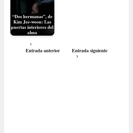
P
a
“Dos hermanas”, de
l
Kim Jee-woon: Las
a
puertas interiores del
b
alma
r
a
Entrada anterior
Entrada siguiente
s
d
e
V
a
l
é
r
y
:
L
a
s