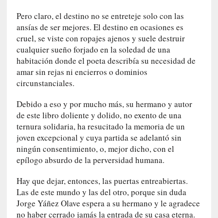
i
l
Pero claro, el destino no se entreteje solo con las
e
ansías de ser mejores. El destino en ocasiones es
r
cruel, se viste con ropajes ajenos y suele destruir
q
cualquier sueño forjado en la soledad de una
u
habitación donde el poeta describía su necesidad de
e
amar sin rejas ni encierros o dominios
s
circunstanciales.
e
e
Debido a eso y por mucho más, su hermano y autor
x
de este libro doliente y dolido, no exento de una
t
ternura solidaria, ha resucitado la memoria de un
i
joven excepcional y cuya partida se adelantó sin
e
ningún consentimiento, o, mejor dicho, con el
n
epílogo absurdo de la perversidad humana.
d
e
Hay que dejar, entonces, las puertas entreabiertas.
p
Las de este mundo y las del otro, porque sin duda
o
Jorge Yáñez Olave espera a su hermano y le agradece
r
no haber cerrado jamás la entrada de su casa eterna.
9