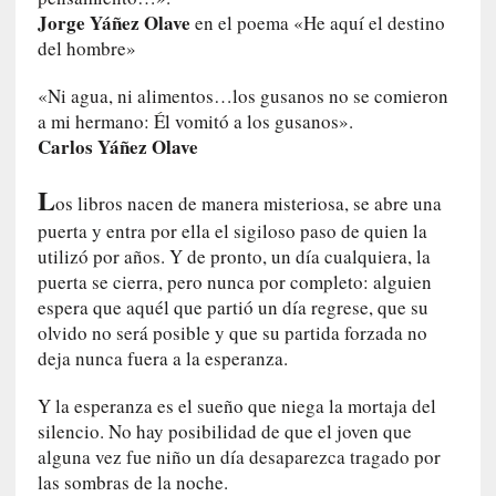
r
Jorge Yáñez Olave
en el poema «He aquí el destino
i
del hombre»
o
s
«Ni agua, ni alimentos…los gusanos no se comieron
:
a mi hermano: Él vomitó a los gusanos».
«
Carlos Yáñez Olave
N
o
L
s
os libros nacen de manera misteriosa, se abre una
e
puerta y entra por ella el sigiloso paso de quien la
n
utilizó por años. Y de pronto, un día cualquiera, la
c
puerta se cierra, pero nunca por completo: alguien
a
espera que aquél que partió un día regrese, que su
n
olvido no será posible y que su partida forzada no
t
deja nunca fuera a la esperanza.
a
r
Y la esperanza es el sueño que niega la mortaja del
í
silencio. No hay posibilidad de que el joven que
a
alguna vez fue niño un día desaparezca tragado por
t
las sombras de la noche.
e