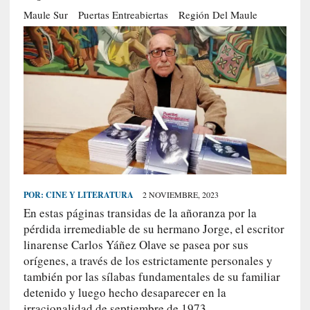
S
Maule Sur
Puertas Entreabiertas
Región Del Maule
R
E
C
I
E
N
T
E
S
POR:
CINE Y LITERATURA
2 NOVIEMBRE, 2023
En estas páginas transidas de la añoranza por la
[
pérdida irremediable de su hermano Jorge, el escritor
E
linarense Carlos Yáñez Olave se pasea por sus
n
orígenes, a través de los estrictamente personales y
t
también por las sílabas fundamentales de su familiar
r
detenido y luego hecho desaparecer en la
e
irracionalidad de septiembre de 1973.