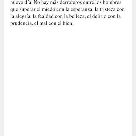
nuevo día. No hay más derroteros entre los hombres
r
que superar el miedo con la esperanza, la tristeza con
a
la alegría, la fealdad con la belleza, el delirio con la
e
prudencia, el mal con el bien.
l
f
a
n
t
a
s
m
a
»
:
L
a
h
i
s
t