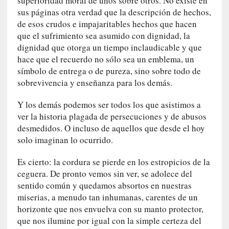
superioridad moral de unos sobre otros. No existe en
r
sus páginas otra verdad que la descripción de hechos,
a
de esos crudos e impajaritables hechos que hacen
M
que el sufrimiento sea asumido con dignidad, la
a
dignidad que otorga un tiempo inclaudicable y que
r
t
hace que el recuerdo no sólo sea un emblema, un
í
símbolo de entrega o de pureza, sino sobre todo de
»
sobrevivencia y enseñanza para los demás.
[
Y los demás podemos ser todos los que asistimos a
E
ver la historia plagada de persecuciones y de abusos
n
desmedidos. O incluso de aquellos que desde el hoy
s
solo imaginan lo ocurrido.
a
y
Es cierto: la cordura se pierde en los estropicios de la
o
ceguera. De pronto vemos sin ver, se adolece del
]
sentido común y quedamos absortos en nuestras
«
miserias, a menudo tan inhumanas, carentes de un
E
horizonte que nos envuelva con su manto protector,
n
que nos ilumine por igual con la simple certeza del
t