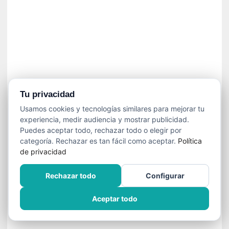
n
e
c
e
s
a
r
i
o
Tu privacidad
q
Usamos cookies y tecnologías similares para mejorar tu
u
experiencia, medir audiencia y mostrar publicidad.
e
Puedes aceptar todo, rechazar todo o elegir por
e
categoría. Rechazar es tan fácil como aceptar.
Política
m
de privacidad
a
n
Rechazar todo
Configurar
c
i
Aceptar todo
p
a
r