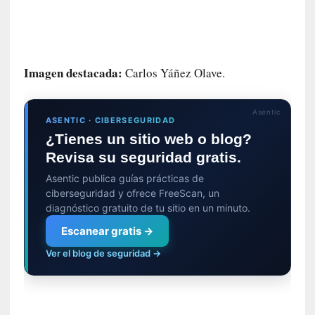
o
p
r
o
h
Imagen destacada:
Carlos Yáñez Olave.
i
b
i
Asentic
ASENTIC · CIBERSEGURIDAD
d
¿Tienes un sitio web o blog?
o
»
Revisa su seguridad gratis.
:
Asentic publica guías prácticas de
L
ciberseguridad y ofrece FreeScan, un
a
diagnóstico gratuito de tu sitio en un minuto.
s
Escanear gratis →
v
i
Ver el blog de seguridad →
r
t
u
d