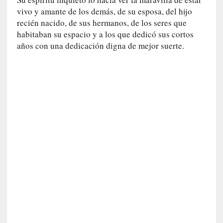
I
vivo y amante de los demás, de su esposa, del hijo
m
recién nacido, de sus hermanos, de los seres que
p
habitaban su espacio y a los que dedicó sus cortos
a
años con una dedicación digna de mejor suerte.
c
t
o
m
o
r
t
a
l
»
:
U
n
t
r
á