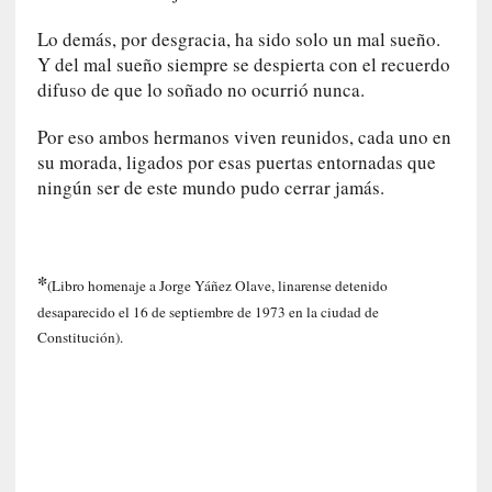
0
Lo demás, por desgracia, ha sido solo un mal sueño.
m
Y del mal sueño siempre se despierta con el recuerdo
i
difuso de que lo soñado no ocurrió nunca.
n
u
Por eso ambos hermanos viven reunidos, cada uno en
t
su morada, ligados por esas puertas entornadas que
o
ningún ser de este mundo pudo cerrar jamás.
s
[
C
*
r
(Libro homenaje a Jorge Yáñez Olave, linarense detenido
í
desaparecido el 16 de septiembre de 1973 en la ciudad de
t
Constitución).
i
c
a
]
«
L