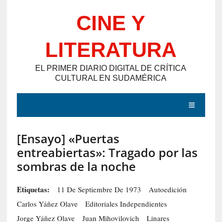
Saltar
CINE Y
al
contenido
LITERATURA
EL PRIMER DIARIO DIGITAL DE CRÍTICA
CULTURAL EN SUDAMÉRICA
MENÚ
[Ensayo] «Puertas
E
entreabiertas»: Tragado por las
N
sombras de la noche
T
R
Etiquetas:
11 De Septiembre De 1973
Autoedición
A
Carlos Yáñez Olave
Editoriales Independientes
D
Jorge Yáñez Olave
Juan Mihovilovich
Linares
A