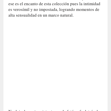
ese es el encanto de esta colección pues la intimidad
i
es verosímil y no impostada, logrando momentos de
c
alta sensualidad en un marco natural.
a
]
«
I
m
p
a
c
t
o
m
o
r
t
a
l
»
: