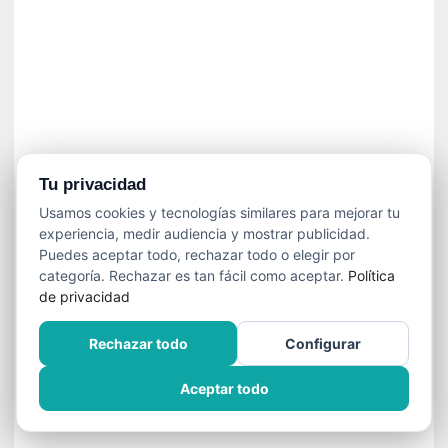
í
t
i
c
a
]
«
C
o
Tu privacidad
r
Usamos cookies y tecnologías similares para mejorar tu
t
experiencia, medir audiencia y mostrar publicidad.
o
Puedes aceptar todo, rechazar todo o elegir por
M
categoría. Rechazar es tan fácil como aceptar.
Política
a
de privacidad
l
t
Rechazar todo
Configurar
é
s
Aceptar todo
»
:
U