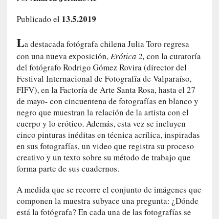
a
h
13.5.2019
Publicado el
i
L
s
a destacada fotógrafa chilena Julia Toro regresa
t
con una nueva exposición,
Erótica 2,
con la curatoría
o
del fotógrafo Rodrigo Gómez Rovira (director del
r
Festival Internacional de Fotografía de Valparaíso,
i
FIFV), en la Factoría de Arte Santa Rosa, hasta el 27
a
de mayo- con cincuentena de fotografías en blanco y
f
negro que muestran la relación de la artista con el
i
cuerpo y lo erótico. Además, esta vez se incluyen
l
cinco pinturas inéditas en técnica acrílica, inspiradas
t
en sus fotografías, un video que registra su proceso
r
creativo y un texto sobre su método de trabajo que
a
forma parte de sus cuadernos.
d
a
A medida que se recorre el conjunto de imágenes que
p
componen la muestra subyace una pregunta: ¿Dónde
o
r
está la fotógrafa? En cada una de las fotografías se