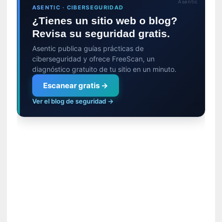
Asentic
y
ASENTIC · CIBERSEGURIDAD
:
¿Tienes un sitio web o blog?
L
Revisa su seguridad gratis.
a
Asentic publica guías prácticas de
s
ciberseguridad y ofrece FreeScan, un
m
diagnóstico gratuito de tu sitio en un minuto.
e
m
Escanear gratis →
o
Ver el blog de seguridad →
r
i
a
s
n
o
v
e
l
a
d