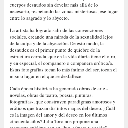
cuerpos desnudos sin develar más allá de lo
c
a
necesario, respetando las zonas misteriosas, ese lugar
]
entre lo sagrado y lo abyecto.
«
L
La artista ha logrado salir de las convenciones
a
sociales, creando una mirada de la sexualidad lejos
n
de la culpa y de la abyección. De esto modo, la
a
desnudez es el primer punto de quiebre de la
t
estructura cerrada, que en la vida diaria tiene el otro,
u
y en especial, el compañero o compañera erótico/a.
r
Estas fotografías tocan lo más íntimo del ser, tocan el
a
mismo lugar en el que se desfallece.
l
e
Cada época histórica ha generado obras de arte -
z
novelas, obras de teatro, poesía, pinturas,
a
fotografías-, que construyen paradigmas amorosos y
d
eróticos que trazan distintos mapas del deseo. ¿Cuál
e
es la imagen del amor y del deseo en los últimos
l
cincuenta años? Julia Toro nos propone una
a
respuesta sublime con su “luz, cámara y acción”.