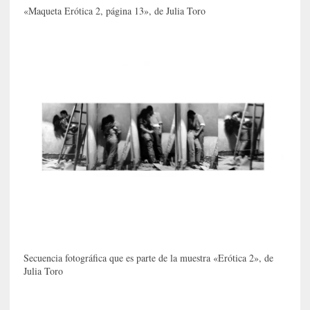
«Maqueta Erótica 2, página 13», de Julia Toro
i
r
t
u
d
e
s
y
d
e
f
e
c
t
o
s
d
Secuencia fotográfica que es parte de la muestra «Erótica 2», de
Julia Toro
e
l
a