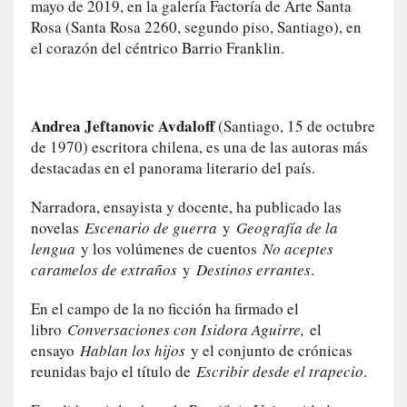
a
mayo de 2019, en la galería Factoría de Arte Santa
l
Rosa (Santa Rosa 2260, segundo piso, Santiago), en
i
el corazón del céntrico Barrio Franklin.
d
a
d
e
Andrea Jeftanovic Avdaloff
(Santiago, 15 de octubre
s
de 1970) escritora chilena, es una de las autoras más
q
destacadas en el panorama literario del país.​
u
e
Narradora, ensayista y docente, ha publicado las
l
novelas
Escenario de guerra
y
Geografía de la
o
lengua
y los volúmenes de cuentos
No aceptes
s
caramelos de extraños
y
Destinos errantes
.
a
d
En el campo de la no ficción ha firmado el
u
libro
Conversaciones con Isidora Aguirre,
el
l
ensayo
Hablan los hijos
y el conjunto de crónicas
t
reunidas bajo el título de
Escribir desde el trapecio
.
o
s