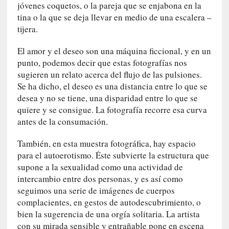
d
jóvenes coquetos, o la pareja que se enjabona en la
e
tina o la que se deja llevar en medio de una escalera –
p
tijera.
o
r
El amor y el deseo son una máquina ficcional, y en un
9
punto, podemos decir que estas fotografías nos
0
sugieren un relato acerca del flujo de las pulsiones.
m
Se ha dicho, el deseo es una distancia entre lo que se
i
desea y no se tiene, una disparidad entre lo que se
n
quiere y se consigue. La fotografía recorre esa curva
u
antes de la consumación.
t
o
También, en esta muestra fotográfica, hay espacio
s
para el autoerotismo. Éste subvierte la estructura que
supone a la sexualidad como una actividad de
[
intercambio entre dos personas, y es así como
C
seguimos una serie de imágenes de cuerpos
r
complacientes, en gestos de autodescubrimiento, o
í
bien la sugerencia de una orgía solitaria. La artista
t
con su mirada sensible y entrañable pone en escena
i