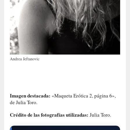
ó
n
i
c
a
]
P
a
l
a
Andrea Jeftanovic
b
r
a
s
d
Imagen destacada:
«Maqueta Erótica 2, página 6»,
e
de Julia Toro.
V
a
Crédito de las fotografías utilizadas:
Julia Toro.
l
é
r