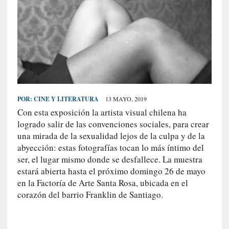
S
R
E
C
I
E
N
POR:
CINE Y LITERATURA
13 MAYO, 2019
T
Con esta exposición la artista visual chilena ha
E
logrado salir de las convenciones sociales, para crear
S
una mirada de la sexualidad lejos de la culpa y de la
abyección: estas fotografías tocan lo más íntimo del
ser, el lugar mismo donde se desfallece. La muestra
[
estará abierta hasta el próximo domingo 26 de mayo
E
en la Factoría de Arte Santa Rosa, ubicada en el
n
corazón del barrio Franklin de Santiago.
s
a
y