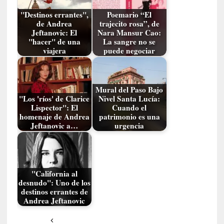
t
r
"Destinos errantes",
Poemario “El
o
de Andrea
trajecito rosa”, de
Jeftanovic: El
Nara Mansur Cao:
P
"hacer" de una
La sangre no se
a
viajera
puede negociar
s
c
a
l
Mural del Paso Bajo
"Los 'ríos' de Clarice
Nivel Santa Lucía:
G
Lispector": El
Cuando el
a
homenaje de Andrea
patrimonio es una
l
Jeftanovic a…
urgencia
l
o
i
s
"California al
d
desnudo": Uno de los
e
destinos errantes de
b
Andrea Jeftanovic
u
t