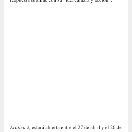
s
c
o
s
a
s
i
n
v
i
s
i
b
l
e
s
»
:
R
e
Erótica 2,
estará abierta entre el 27 de abril y el 26 de