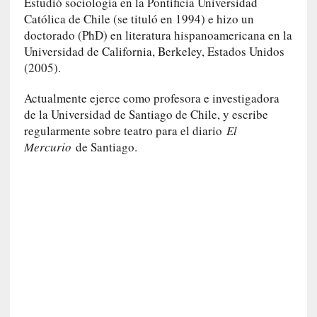
Estudió sociología en la Pontificia Universidad
e
Católica de Chile (se tituló en 1994) e hizo un
v
doctorado (PhD) en literatura hispanoamericana en la
i
Universidad de California, Berkeley, Estados Unidos
t
(2005).
a
n
Actualmente ejerce como profesora e investigadora
n
de la Universidad de Santiago de Chile, y escribe
o
regularmente sobre teatro para el diario
El
m
Mercurio
de Santiago.
b
r
a
r
[
C
r
í
t
i