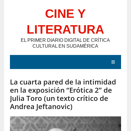
Saltar
CINE Y
al
contenido
LITERATURA
EL PRIMER DIARIO DIGITAL DE CRÍTICA
CULTURAL EN SUDAMÉRICA
MENÚ
La cuarta pared de la intimidad
E
en la exposición “Erótica 2” de
N
Julia Toro (un texto crítico de
T
Andrea Jeftanovic)
R
A
D
A