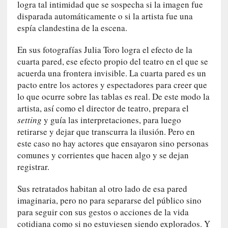
u
logra tal intimidad que se sospecha si la imagen fue
n
disparada automáticamente o si la artista fue una
a
espía clandestina de la escena.
v
i
En sus fotografías Julia Toro logra el efecto de la
d
cuarta pared, ese efecto propio del teatro en el que se
a
acuerda una frontera invisible. La cuarta pared es un
c
pacto entre los actores y espectadores para creer que
o
lo que ocurre sobre las tablas es real. De este modo la
n
artista, así como el director de teatro, prepara el
c
setting
y guía las interpretaciones, para luego
r
retirarse y dejar que transcurra la ilusión. Pero en
e
este caso no hay actores que ensayaron sino personas
t
comunes y corrientes que hacen algo y se dejan
a
registrar.
[
Sus retratados habitan al otro lado de esa pared
C
imaginaria, pero no para separarse del público sino
r
para seguir con sus gestos o acciones de la vida
í
cotidiana como si no estuviesen siendo explorados. Y
t