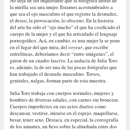
No deja de ser inquietante que la fotógrafa detrás de
U
la mirilla sea una mujer. Estamos acostumbrados a
n
que sea el ojo masculino el que registre la desnudez,
t
el deseo, la provocación, lo obsceno. En la historia
r
del arte ha sido el “ojo macho” el que ha cosificado el
á
cuerpo de la mujer y el que ha articulado el lenguaje
i
pornográfico. Acá, en cambio, es una mujer la se pone
l
en el lugar del que mira, del
voyeur
, que escribe
e
entrelíneas, deberíamos decir “entre-imágenes”, el
r
guion de un cuadro lascivo. La audacia de Julia Toro
q
es, además, la de ser una de las pocas fotógrafas que
u
e
han trabajado el desnudo masculino. Torsos,
s
genitales, nalgas, forman parte de esta muestra.
e
e
Julia Toro trabaja con cuerpos normales, mujeres y
x
hombres de diversas edades, con carnes sin broncear.
t
Cuerpos imperfectos en sus actos diarios como
i
descansar, vestirse, mirarse en el espejo, maquillarse,
e
besar, tener sexo. Destaca, en especial, la coreografía
n
de los amantes, un beso sobre la almohada entre dos