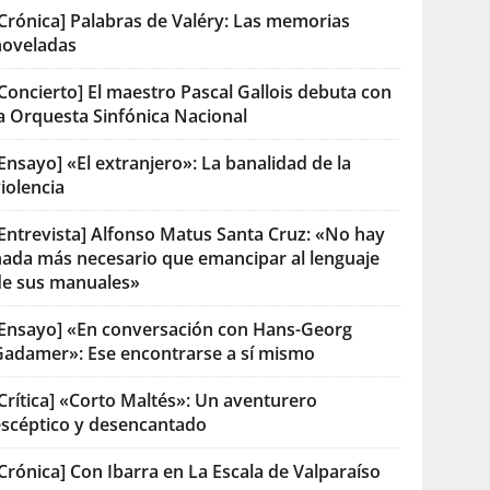
[Crónica] Palabras de Valéry: Las memorias
noveladas
Concierto] El maestro Pascal Gallois debuta con
la Orquesta Sinfónica Nacional
Ensayo] «El extranjero»: La banalidad de la
iolencia
[Entrevista] Alfonso Matus Santa Cruz: «No hay
nada más necesario que emancipar al lenguaje
de sus manuales»
[Ensayo] «En conversación con Hans-Georg
Gadamer»: Ese encontrarse a sí mismo
Crítica] «Corto Maltés»: Un aventurero
escéptico y desencantado
Crónica] Con Ibarra en La Escala de Valparaíso