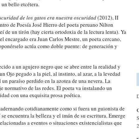
un bello etcétera.
scuridad de los gatos era nuestra oscuridad
(2012), II
tro de Poesía José Hierro del poeta peruano Nilton
í de un tirón (hay cierta ortodoxia de la lectura lenta). Ya
 el encargado era Juan Carlos Mestre, un poeta cercano,
roponérselo actúa como doble puente: de generación y
recido a un agujero negro que se abre entre la realidad y
un Ojo pegado a la piel, al instinto, al azar, a la levedad
al un paraíso perdido en la azotea de una nevera. La
je normativo de las redes. El poeta va instalando un
idad con una exquisita prosa poética.
D
uadernando cotidianamente como si fuera un guionista de
C
 se encuentra la belleza y el imán de su escritura. Emerge
S
relacionadas a eventos o situaciones existencialistas que
2