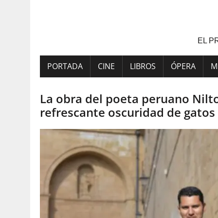
Saltar
al
contenido
EL P
PORTADA
CINE
LIBROS
ÓPERA
M
La obra del poeta peruano Nilt
refrescante oscuridad de gatos