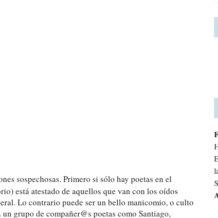
H
E
l
iones sospechosas. Primero si sólo hay poetas en el
S
orio) está atestado de aquellos que van con los oídos
A
neral. Lo contrario puede ser un bello manicomio, o culto
 a un grupo de compañer@s poetas como Santiago,