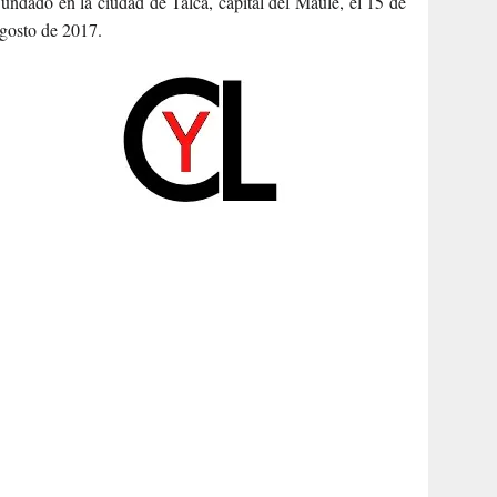
undado en la ciudad de Talca, capital del Maule, el 15 de
gosto de 2017.