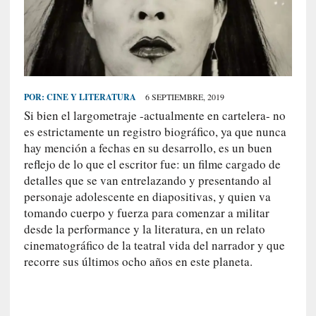
S
R
E
C
I
POR:
CINE Y LITERATURA
6 SEPTIEMBRE, 2019
E
Si bien el largometraje -actualmente en cartelera- no
N
es estrictamente un registro biográfico, ya que nunca
T
hay mención a fechas en su desarrollo, es un buen
E
reflejo de lo que el escritor fue: un filme cargado de
S
detalles que se van entrelazando y presentando al
personaje adolescente en diapositivas, y quien va
tomando cuerpo y fuerza para comenzar a militar
[
desde la performance y la literatura, en un relato
E
cinematográfico de la teatral vida del narrador y que
n
recorre sus últimos ocho años en este planeta.
t
r
e