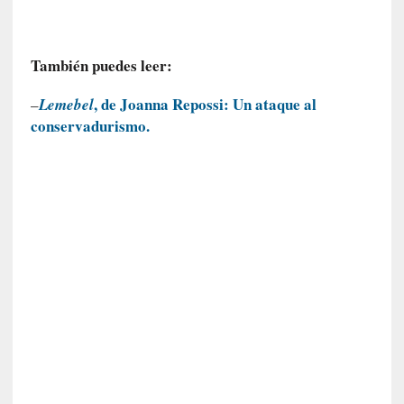
r
a
e
También puedes leer:
l
f
, de Joanna Repossi: Un ataque al
–
Lemebel
a
conservadurismo.
n
t
a
s
m
a
»
:
L
a
h
i
s
t