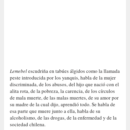
q
u
e
a
d
m
i
n
i
s
t
Lemebel
escudriña en tabúes álgidos como la llamada
r
peste introducida por los yanquis, habla de la mujer
a
discriminada, de los abusos, del hijo que nació con el
A
alita rota, de la pobreza, la carencia, de los círculos
l
de mala muerte, de las malas muertes, de su amor por
e
su madre de la cual dijo, aprendió todo. Se habla de
j
esa parte que muere junto a ella, habla de su
a
alcoholismo, de las drogas, de la enfermedad y de la
n
sociedad chilena.
d