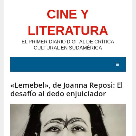
Saltar
CINE Y
al
contenido
LITERATURA
EL PRIMER DIARIO DIGITAL DE CRÍTICA
CULTURAL EN SUDAMÉRICA
MENÚ
«Lemebel», de Joanna Reposi: El
E
desafío al dedo enjuiciador
N
T
R
A
D
A