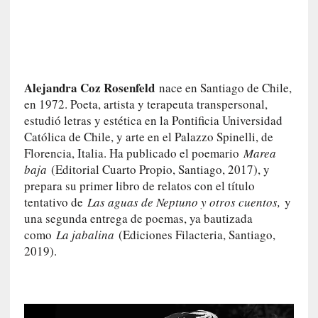
o
r
i
a
f
i
Alejandra Coz Rosenfeld
nace en Santiago de Chile,
l
en 1972. Poeta, artista y terapeuta transpersonal,
t
estudió letras y estética en la Pontificia Universidad
r
Católica de Chile, y arte en el Palazzo Spinelli, de
a
Florencia, Italia. Ha publicado el poemario
Marea
d
baja
(Editorial Cuarto Propio, Santiago, 2017), y
a
prepara su primer libro de relatos con el título
p
tentativo de
Las aguas de Neptuno y otros cuentos,
y
o
una segunda entrega de poemas, ya bautizada
r
como
La jabalina
(Ediciones Filacteria, Santiago,
u
2019).
n
a
v
i