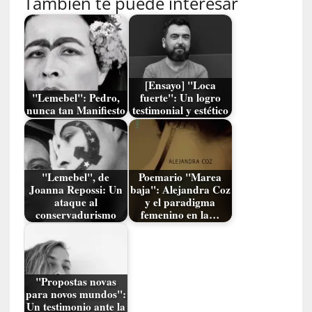
También te puede interesar
n
n
o
m
b
r
[Ensayo] "Loca
"Lemebel": Pedro,
fuerte": Un logro
a
nunca tan Manifiesto
testimonial y estético
r
[
C
r
"Lemebel", de
Poemario "Marea
Joanna Repossi: Un
baja": Alejandra Coz
í
ataque al
y el paradigma
t
conservadurismo
femenino en la…
i
c
a
]
"Propostas novas
«
para novos mundos":
L
Un testimonio ante la