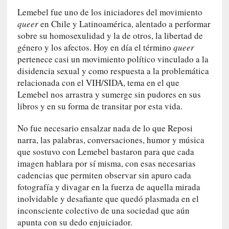
r
Lemebel fue uno de los iniciadores del movimiento
a
queer
en Chile y Latinoamérica, alentado a performar
M
sobre su homosexulidad y la de otros, la libertad de
a
género y los afectos. Hoy en día el término
queer
r
t
pertenece casi un movimiento político vinculado a la
í
disidencia sexual y como respuesta a la problemática
»
relacionada con el VIH/SIDA, tema en el que
Lemebel nos arrastra y sumerge sin pudores en sus
[
libros y en su forma de transitar por esta vida.
E
n
No fue necesario ensalzar nada de lo que Reposi
s
narra, las palabras, conversaciones, humor y música
a
que sostuvo con Lemebel bastaron para que cada
y
imagen hablara por sí misma, con esas necesarias
o
cadencias que permiten observar sin apuro cada
]
fotografía y divagar en la fuerza de aquella mirada
«
inolvidable y desafiante que quedó plasmada en el
E
inconsciente colectivo de una sociedad que aún
n
apunta con su dedo enjuiciador.
t