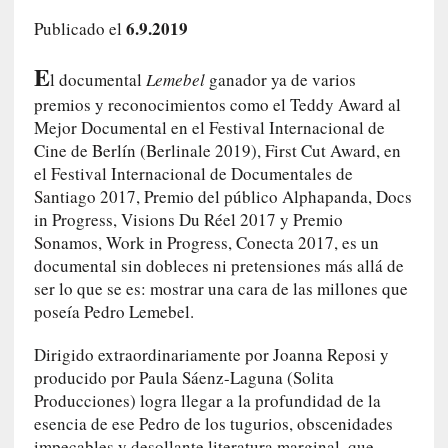
e
6.9.2019
Publicado el
l
c
E
l documental
Lemebel
ganador ya de varios
a
s
premios y reconocimientos como el Teddy Award al
o
Mejor Documental en el Festival Internacional de
V
Cine de Berlín (Berlinale 2019), First Cut Award, en
a
el Festival Internacional de Documentales de
m
Santiago 2017, Premio del público Alphapanda, Docs
p
in Progress, Visions Du Réel 2017 y Premio
i
Sonamos, Work in Progress, Conecta 2017, es un
r
documental sin dobleces ni pretensiones más allá de
o
ser lo que se es: mostrar una cara de las millones que
s
poseía Pedro Lemebel.
L
i
Dirigido extraordinariamente por Joanna Reposi y
t
producido por Paula Sáenz-Laguna (Solita
e
Producciones) logra llegar a la profundidad de la
r
esencia de ese Pedro de los tugurios, obscenidades
a
impecables y desollante literatura marginal, que