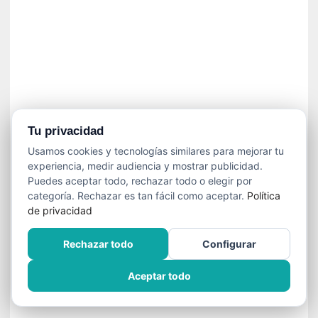
n
e
c
e
s
a
r
i
o
Tu privacidad
q
Usamos cookies y tecnologías similares para mejorar tu
u
experiencia, medir audiencia y mostrar publicidad.
e
Puedes aceptar todo, rechazar todo o elegir por
e
categoría. Rechazar es tan fácil como aceptar.
Política
m
de privacidad
a
n
Rechazar todo
Configurar
c
i
Aceptar todo
p
a
r