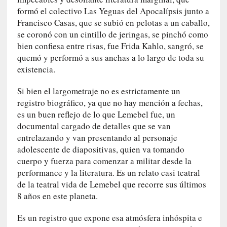
r
formó el colectivo Las Yeguas del Apocalípsis junto a
i
Francisco Casas, que se subió en pelotas a un caballo,
o
se coronó con un cintillo de jeringas, se pinchó como
s
bien confiesa entre risas, fue Frida Kahlo, sangró, se
:
quemó y performó a sus anchas a lo largo de toda su
«
existencia.
N
o
Si bien el largometraje no es estrictamente un
s
registro biográfico, ya que no hay mención a fechas,
e
es un buen reflejo de lo que Lemebel fue, un
n
documental cargado de detalles que se van
c
a
entrelazando y van presentando al personaje
n
adolescente de diapositivas, quien va tomando
t
cuerpo y fuerza para comenzar a militar desde la
a
performance y la literatura. Es un relato casi teatral
r
de la teatral vida de Lemebel que recorre sus últimos
í
8 años en este planeta.
a
t
Es un registro que expone esa atmósfera inhóspita e
e