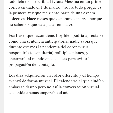
todo febrero”, escribía Liviana Messina en un primer
r
correo enviado el 1 de marzo, “sobre todo porque es
i
la primera vez que me siento parte de una espera
o
s
colectiva. Hace meses que esperamos marzo, porque
:
no sabemos qué va a pasar en marzo”.
«
N
Esa frase, que razón tiene, hoy bien podría apreciarse
o
como una sentencia anticipatoria: nadie sabía que
s
durante ese mes la pandemia del coronavirus
e
pospondría (o sepultaría) múltiples planes, y
n
encerraría al mundo en sus casas para evitar la
c
propagación del contagio.
a
n
Los días adquirieron un color diferente y el tiempo
t
avanzó de forma inusual. El calendario al que aludían
a
ambas se disipó pero no así la conversación virtual
r
sostenida apenas empezaba el año.
í
a
t
e