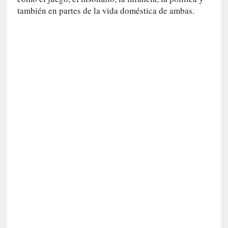
v
también en partes de la vida doméstica de ambas.
i
s
t
a
]
M
a
d
r
e
d
e
v
í
c
t
i
m
a
d