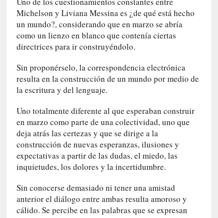
Uno de los cuestionamientos constantes entre
r
Michelson y Liviana Messina es ¿de qué está hecho
a
M
un mundo?, considerando que en marzo se abría
a
como un lienzo en blanco que contenía ciertas
r
directrices para ir construyéndolo.
t
í
Sin proponérselo, la correspondencia electrónica
»
resulta en la construcción de un mundo por medio de
la escritura y del lenguaje.
[
E
Uno totalmente diferente al que esperaban construir
n
en marzo como parte de una colectividad, uno que
s
deja atrás las certezas y que se dirige a la
a
construcción de nuevas esperanzas, ilusiones y
y
expectativas a partir de las dudas, el miedo, las
o
inquietudes, los dolores y la incertidumbre.
]
«
Sin conocerse demasiado ni tener una amistad
E
anterior el diálogo entre ambas resulta amoroso y
n
cálido. Se percibe en las palabras que se expresan
t