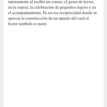
mutuamente al recibir un correo, el gusto de leerse,
r
en la espera, la celebración de pequeños logros y en
a
el acompañamiento. Es en esa reciprocidad donde se
e
aprecia la construcción de un mundo del cual el
l
lector también es parte.
f
a
n
t
a
s
m
a
»
:
L
a
h
i
s
t