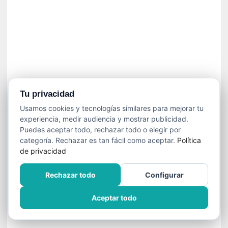
n
e
c
e
s
a
r
i
o
Tu privacidad
q
Usamos cookies y tecnologías similares para mejorar tu
u
experiencia, medir audiencia y mostrar publicidad.
e
Puedes aceptar todo, rechazar todo o elegir por
e
categoría. Rechazar es tan fácil como aceptar.
Política
m
de privacidad
a
n
Rechazar todo
Configurar
c
i
Aceptar todo
p
a
r