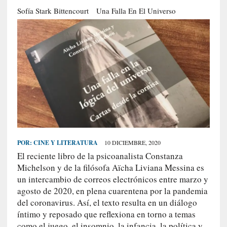
S
Sofía Stark Bittencourt
Una Falla En El Universo
R
E
C
I
E
N
T
E
S
POR:
CINE Y LITERATURA
10 DICIEMBRE, 2020
El reciente libro de la psicoanalista Constanza
[
Michelson y de la filósofa Aïcha Liviana Messina es
E
un intercambio de correos electrónicos entre marzo y
n
agosto de 2020, en plena cuarentena por la pandemia
t
del coronavirus. Así, el texto resulta en un diálogo
r
íntimo y reposado que reflexiona en torno a temas
e
como el juego, el insomnio, la infancia, la política y