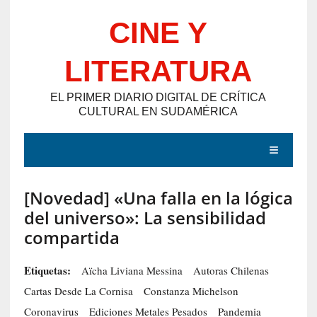
Saltar
CINE Y
al
contenido
LITERATURA
EL PRIMER DIARIO DIGITAL DE CRÍTICA
CULTURAL EN SUDAMÉRICA
MENÚ
[Novedad] «Una falla en la lógica
E
del universo»: La sensibilidad
N
compartida
T
R
Etiquetas:
Aïcha Liviana Messina
Autoras Chilenas
A
Cartas Desde La Cornisa
Constanza Michelson
D
Coronavirus
Ediciones Metales Pesados
Pandemia
A