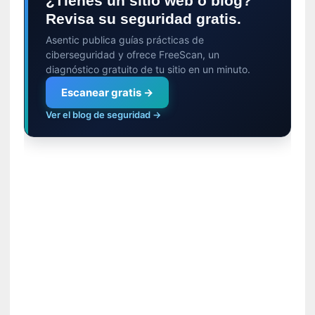
¿Tienes un sitio web o blog?
s
i
Revisa su seguridad gratis.
n
Asentic publica guías prácticas de
v
ciberseguridad y ofrece FreeScan, un
i
diagnóstico gratuito de tu sitio en un minuto.
s
Escanear gratis →
i
b
Ver el blog de seguridad →
l
e
s
»
:
R
e
a
l
i
d
a
d