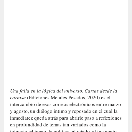
n
e
r
a
c
c
e
s
o
a
e
s
e
e
Una falla en la lógica del universo. Cartas desde la
s
cornisa
(Ediciones Metales Pesados, 2020) es el
p
intercambio de esos correos electrónicos entre marzo
a
y agosto, un diálogo íntimo y reposado en el cual la
c
inmediatez queda atrás para abrirle paso a reflexiones
i
en profundidad de temas tan variados como la
o
infancia, el juego, la política, el miedo, el insomnio,