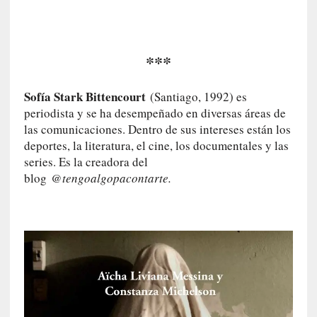
o
r
i
a
***
f
i
Sofía Stark Bittencourt
(Santiago, 1992) es
l
periodista y se ha desempeñado en diversas áreas de
t
las comunicaciones. Dentro de sus intereses están los
r
deportes, la literatura, el cine, los documentales y las
a
series. Es la creadora del
d
blog
@tengoalgopacontarte.
a
p
o
r
u
n
a
v
i