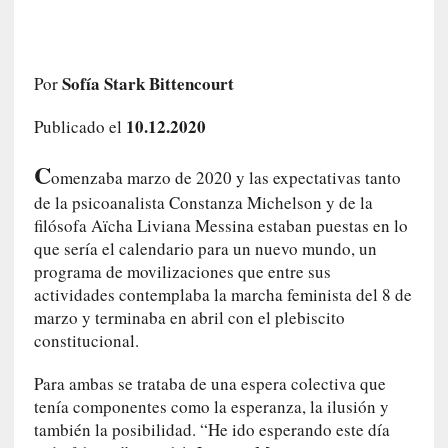
e
l
c
a
Sofía Stark Bittencourt
Por
s
o
10.12.2020
Publicado el
V
C
a
omenzaba marzo de 2020 y las expectativas tanto
m
de la psicoanalista Constanza Michelson y de la
p
filósofa Aïcha Liviana Messina estaban puestas en lo
i
que sería el calendario para un nuevo mundo, un
r
programa de movilizaciones que entre sus
o
actividades contemplaba la marcha feminista del 8 de
s
marzo y terminaba en abril con el plebiscito
L
constitucional.
i
t
Para ambas se trataba de una espera colectiva que
e
tenía componentes como la esperanza, la ilusión y
r
también la posibilidad. “He ido esperando este día
a