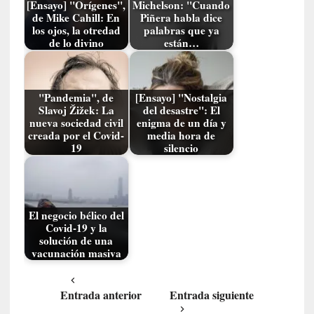
[Ensayo] "Orígenes",
Michelson: "Cuando
n
de Mike Cahill: En
Piñera habla dice
n
los ojos, la otredad
palabras que ya
o
de lo divino
están…
m
b
r
"Pandemia", de
[Ensayo] "Nostalgia
a
Slavoj Žižek: La
del desastre": El
r
nueva sociedad civil
enigma de un día y
creada por el Covid-
media hora de
[
19
silencio
C
r
í
t
El negocio bélico del
i
Covid-19 y la
c
solución de una
vacunación masiva
a
]
«
Entrada anterior
Entrada siguiente
L