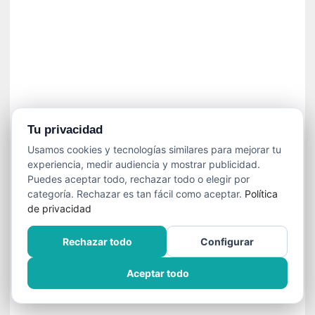
»
:
L
a
m
e
m
o
r
Tu privacidad
i
Usamos cookies y tecnologías similares para mejorar tu
a
experiencia, medir audiencia y mostrar publicidad.
d
Puedes aceptar todo, rechazar todo o elegir por
e
categoría. Rechazar es tan fácil como aceptar.
Política
l
de privacidad
o
s
Rechazar todo
Configurar
c
u
Aceptar todo
e
r
p