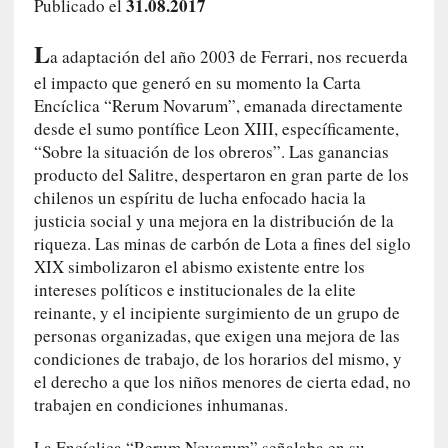
31.08.2017
Publicado el
c
o
L
a adaptación del año 2003 de Ferrari, nos recuerda
s
a
el impacto que generó en su momento la Carta
s
Encíclica “Rerum Novarum”, emanada directamente
i
desde el sumo pontífice Leon XIII, específicamente,
n
“Sobre la situación de los obreros”. Las ganancias
v
producto del Salitre, despertaron en gran parte de los
i
chilenos un espíritu de lucha enfocado hacia la
s
justicia social y una mejora en la distribución de la
i
riqueza. Las minas de carbón de Lota a fines del siglo
b
XIX simbolizaron el abismo existente entre los
l
intereses políticos e institucionales de la elite
e
reinante, y el incipiente surgimiento de un grupo de
s
personas organizadas, que exigen una mejora de las
»
condiciones de trabajo, de los horarios del mismo, y
:
el derecho a que los niños menores de cierta edad, no
R
trabajen en condiciones inhumanas.
e
a
La Encíclica “Rerum Novarum” señalaba en su