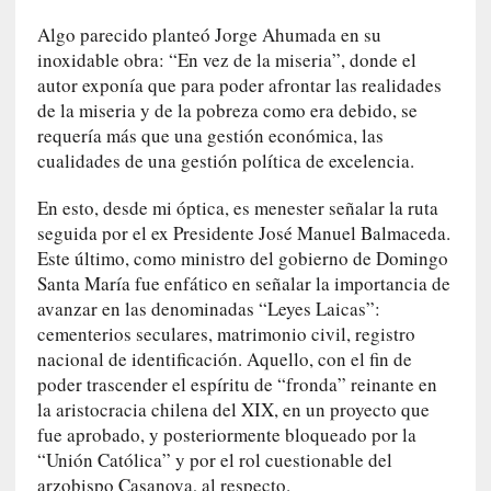
v
Algo parecido planteó Jorge Ahumada en su
i
inoxidable obra: “En vez de la miseria”, donde el
t
autor exponía que para poder afrontar las realidades
a
de la miseria y de la pobreza como era debido, se
n
requería más que una gestión económica, las
n
cualidades de una gestión política de excelencia.
o
m
En esto, desde mi óptica, es menester señalar la ruta
b
seguida por el ex Presidente José Manuel Balmaceda.
r
Este último, como ministro del gobierno de Domingo
a
Santa María fue enfático en señalar la importancia de
r
avanzar en las denominadas “Leyes Laicas”:
cementerios seculares, matrimonio civil, registro
[
nacional de identificación. Aquello, con el fin de
C
r
poder trascender el espíritu de “fronda” reinante en
í
la aristocracia chilena del XIX, en un proyecto que
t
fue aprobado, y posteriormente bloqueado por la
i
“Unión Católica” y por el rol cuestionable del
c
arzobispo Casanova, al respecto.