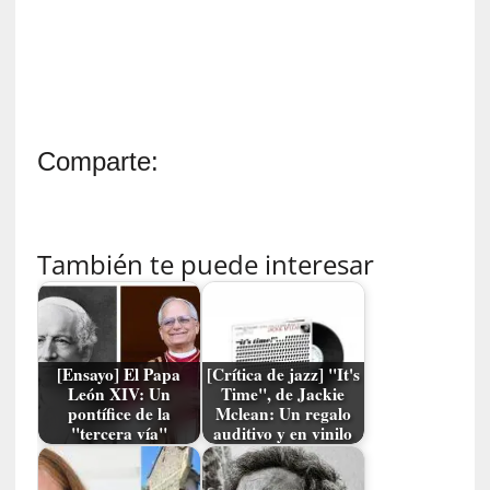
r
o
P
a
s
c
a
Comparte:
l
G
a
l
También te puede interesar
l
o
i
s
d
[Ensayo] El Papa
[Crítica de jazz] "It's
e
León XIV: Un
Time", de Jackie
pontífice de la
Mclean: Un regalo
b
"tercera vía"
auditivo y en vinilo
u
t
a