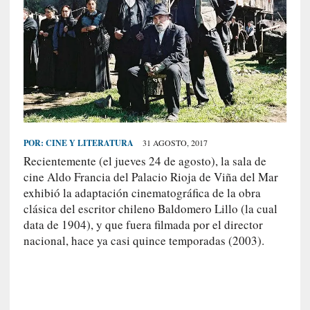
S
R
E
C
I
E
N
T
POR:
CINE Y LITERATURA
31 AGOSTO, 2017
E
Recientemente (el jueves 24 de agosto), la sala de
S
cine Aldo Francia del Palacio Rioja de Viña del Mar
exhibió la adaptación cinematográfica de la obra
clásica del escritor chileno Baldomero Lillo (la cual
[
data de 1904), y que fuera filmada por el director
C
nacional, hace ya casi quince temporadas (2003).
r
í
t
i