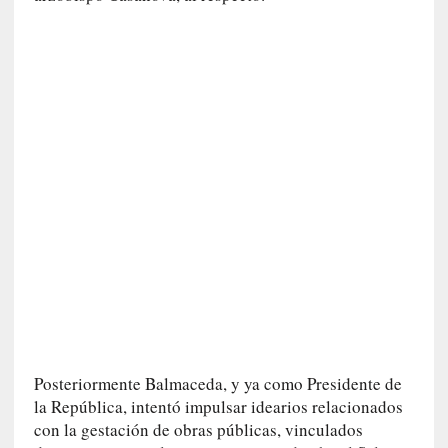
a
]
«
L
o
p
r
o
h
i
b
i
d
o
»
:
L
Posteriormente Balmaceda, y ya como Presidente de
a
la República, intentó impulsar idearios relacionados
s
con la gestación de obras públicas, vinculados
v