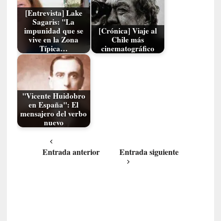
c
[Entrevista] Lake
o
Sagaris: "La
impunidad que se
[Crónica] Viaje al
n
vive en la Zona
Chile más
l
Típica…
cinematográfico
a
O
r
q
"Vicente Huidobro
u
en España": El
e
mensajero del verbo
s
nuevo
t
a
S
Entrada anterior
Entrada siguiente
i
n
f
ó
n
i