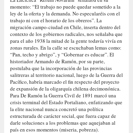
l
momento: “El trabajo no puede quedar sometido a la
i
ley de la oferta y la demanda. No especularéis con el
d
trabajo ni con el horario de los obreros”. La
a
migración campo-ciudad en Chile, inserta dentro del
d
contexto de los gobiernos radicales, nos señalaba que
e
para el año 1938 la mitad de la gente todavía vivía en
s
zonas rurales. En la calle se escuchaban lemas como:
q
u
“Pan, techo y abrigo”, y “Gobernar es educar”. El
e
historiador Armando de Ramón, por su parte,
l
postulaba que la incorporación de las provincias
o
salitreras al territorio nacional, luego de la Guerra del
s
Pacífico, habría marcado el fin respecto del proyecto
a
de expansión de la oligarquía chilena decimonónica.
d
Para De Ramón la Guerra Civil de 1891 marcó una
u
crisis terminal del Estado Portaliano, enfatizando que
l
la elite nacional nunca concretó una política
t
estructurada de carácter social, que fuera capaz de
o
darle soluciones a los problemas que aquejaban al
s
país en esos momentos (miseria, pobreza).
e