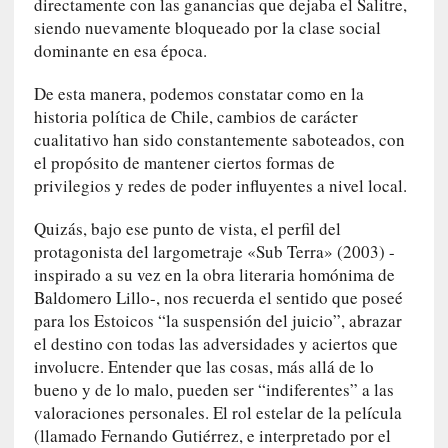
i
directamente con las ganancias que dejaba el Salitre,
r
siendo nuevamente bloqueado por la clase social
t
dominante en esa época.
u
d
De esta manera, podemos constatar como en la
e
historia política de Chile, cambios de carácter
s
cualitativo han sido constantemente saboteados, con
y
el propósito de mantener ciertos formas de
d
privilegios y redes de poder influyentes a nivel local.
e
f
Quizás, bajo ese punto de vista, el perfil del
e
protagonista del largometraje «Sub Terra» (2003) -
c
inspirado a su vez en la obra literaria homónima de
t
Baldomero Lillo-, nos recuerda el sentido que poseé
o
para los Estoicos “la suspensión del juicio”, abrazar
s
el destino con todas las adversidades y aciertos que
d
involucre. Entender que las cosas, más allá de lo
e
bueno y de lo malo, pueden ser “indiferentes” a las
l
valoraciones personales. El rol estelar de la película
a
(llamado Fernando Gutiérrez, e interpretado por el
n