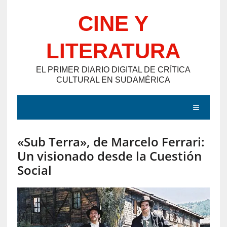
Saltar
CINE Y
al
contenido
LITERATURA
EL PRIMER DIARIO DIGITAL DE CRÍTICA
CULTURAL EN SUDAMÉRICA
MENÚ
«Sub Terra», de Marcelo Ferrari:
E
Un visionado desde la Cuestión
N
Social
T
R
A
D
A