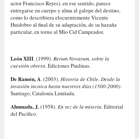
actor Francisco Reyes), en ese sentido, parece
a
entregarse en cuerpo y alma al galope del destino,
t
como lo describiera elocuentemente Vicente
u
Huidobro al final de su adaptación, de su hazaña
r
particular, en torno al Mio Cid Campeador.
a
l
e
z
León XIII
. (1999).
Rerum Novarum, sobre la
a
cuestión obrera
. Ediciones Paulinas.
h
u
De Ramón, A
. (2003).
Historia de Chile. Desde la
m
invasión incaica hasta nuestros días (1500-2000)
.
a
Santiago, Catalonia Limitada.
n
a
Ahumada, J.
(1958).
En vez de la miseria
. Editorial
del Pacifico.
[
C
r
ó