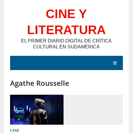
Saltar
CINE Y
al
contenido
LITERATURA
EL PRIMER DIARIO DIGITAL DE CRÍTICA
CULTURAL EN SUDAMÉRICA
MENÚ
Agathe Rousselle
E
N
T
R
A
D
CINE
A