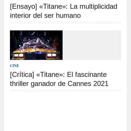
[Ensayo] «Titane»: La multiplicidad
S
R
interior del ser humano
E
C
I
E
N
T
CINE
E
[Crítica] «Titane»: El fascinante
S
thriller ganador de Cannes 2021
[
C
r
í
t
i