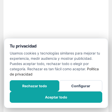
]
C
o
n
I
b
a
r
r
Tu privacidad
a
Usamos cookies y tecnologías similares para mejorar tu
e
experiencia, medir audiencia y mostrar publicidad.
n
Puedes aceptar todo, rechazar todo o elegir por
L
categoría. Rechazar es tan fácil como aceptar.
Política
a
de privacidad
E
s
Rechazar todo
Configurar
c
a
Aceptar todo
l
a
d