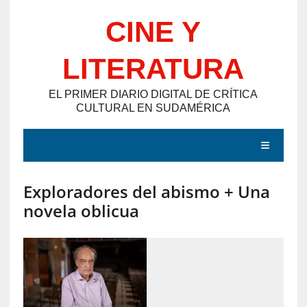
Saltar
CINE Y
al
contenido
LITERATURA
EL PRIMER DIARIO DIGITAL DE CRÍTICA
CULTURAL EN SUDAMÉRICA
MENÚ
Exploradores del abismo + Una
E
novela oblicua
N
T
R
A
D
A