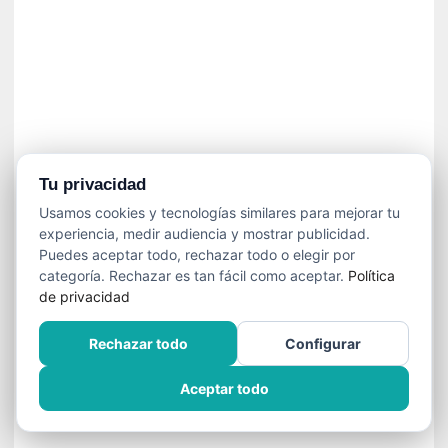
]
C
o
n
I
b
a
r
r
Tu privacidad
a
Usamos cookies y tecnologías similares para mejorar tu
e
experiencia, medir audiencia y mostrar publicidad.
n
Puedes aceptar todo, rechazar todo o elegir por
L
categoría. Rechazar es tan fácil como aceptar.
Política
a
de privacidad
E
s
Rechazar todo
Configurar
c
a
Aceptar todo
l
a
d