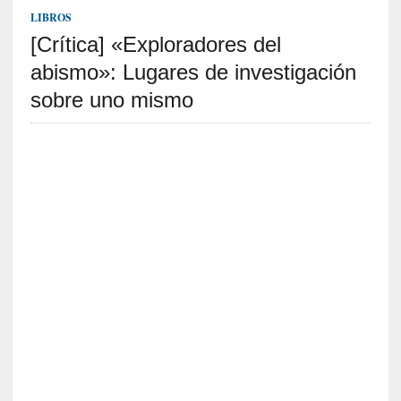
S
LIBROS
R
[Crítica] «Exploradores del
E
abismo»: Lugares de investigación
C
sobre uno mismo
I
E
N
T
E
S
[
C
r
í
t
i