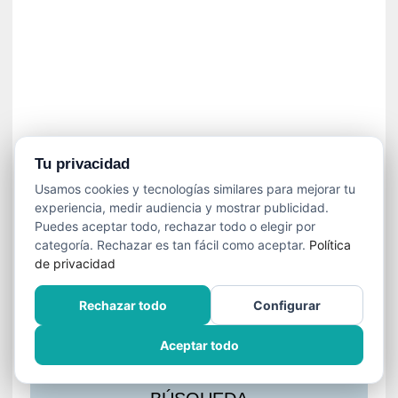
s
l
a
c
i
ó
n
a
u
Tu privacidad
d
Usamos cookies y tecnologías similares para mejorar tu
i
experiencia, medir audiencia y mostrar publicidad.
o
Puedes aceptar todo, rechazar todo o elegir por
v
categoría. Rechazar es tan fácil como aceptar.
Política
i
de privacidad
s
u
Rechazar todo
Configurar
a
l
Aceptar todo