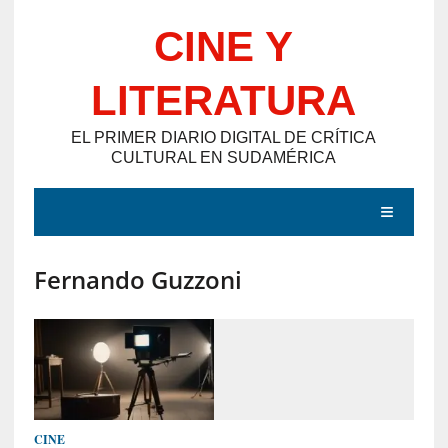
Saltar
CINE Y
al
contenido
LITERATURA
EL PRIMER DIARIO DIGITAL DE CRÍTICA
CULTURAL EN SUDAMÉRICA
MENÚ
Fernando Guzzoni
E
N
T
R
A
D
CINE
A