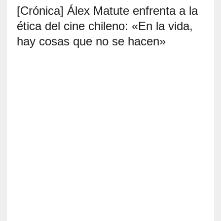
[Crónica] Álex Matute enfrenta a la
S
R
ética del cine chileno: «En la vida,
E
hay cosas que no se hacen»
C
I
E
N
T
E
S
[
C
r
í
t
i