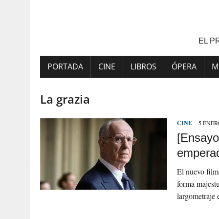
Saltar
al
contenido
EL P
PORTADA
CINE
LIBROS
ÓPERA
M
La grazia
CINE
5 ENERO
[Ensayo
empera
El nuevo film
forma majestu
largometraje 