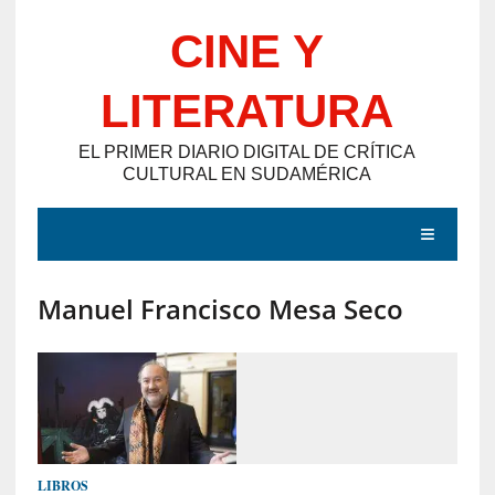
Saltar
CINE Y
al
contenido
LITERATURA
EL PRIMER DIARIO DIGITAL DE CRÍTICA
CULTURAL EN SUDAMÉRICA
MENÚ
Manuel Francisco Mesa Seco
E
N
T
R
A
D
LIBROS
A