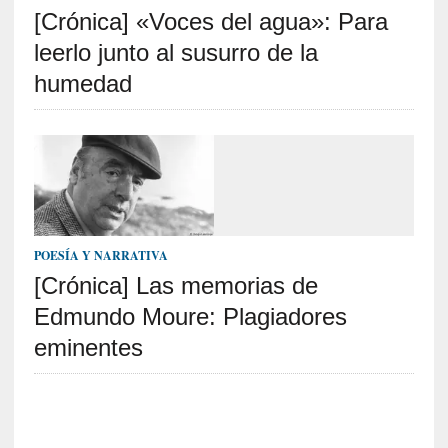
[Crónica] «Voces del agua»: Para
S
R
leerlo junto al susurro de la
E
humedad
C
I
E
N
T
E
S
POESÍA Y NARRATIVA
[Crónica] Las memorias de
Edmundo Moure: Plagiadores
[
E
eminentes
n
s
a
y