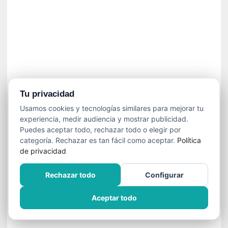
í
t
i
c
a
]
«
C
o
Tu privacidad
r
Usamos cookies y tecnologías similares para mejorar tu
t
experiencia, medir audiencia y mostrar publicidad.
o
Puedes aceptar todo, rechazar todo o elegir por
M
categoría. Rechazar es tan fácil como aceptar.
Política
a
de privacidad
l
t
Rechazar todo
Configurar
é
s
Aceptar todo
»
:
U