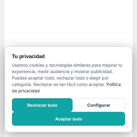
n
f
ó
n
i
c
a
N
a
Tu privacidad
c
Usamos cookies y tecnologías similares para mejorar tu
i
experiencia, medir audiencia y mostrar publicidad.
o
Puedes aceptar todo, rechazar todo o elegir por
n
categoría. Rechazar es tan fácil como aceptar.
Política
a
de privacidad
l
d
Rechazar todo
Configurar
e
C
Aceptar todo
h
i
l