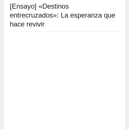
[Ensayo] «Destinos
S
R
entrecruzados»: La esperanza que
E
hace revivir
C
I
E
N
T
E
S
[
C
r
ó
n
i