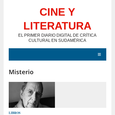
Saltar
CINE Y
al
contenido
LITERATURA
EL PRIMER DIARIO DIGITAL DE CRÍTICA
CULTURAL EN SUDAMÉRICA
MENÚ
Misterio
E
N
T
R
A
D
LIBROS
A