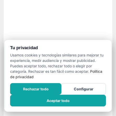
n
f
ó
n
i
c
a
N
a
Tu privacidad
c
Usamos cookies y tecnologías similares para mejorar tu
i
experiencia, medir audiencia y mostrar publicidad.
o
Puedes aceptar todo, rechazar todo o elegir por
n
categoría. Rechazar es tan fácil como aceptar.
Política
a
de privacidad
l
d
Rechazar todo
Configurar
e
C
Aceptar todo
h
i
l