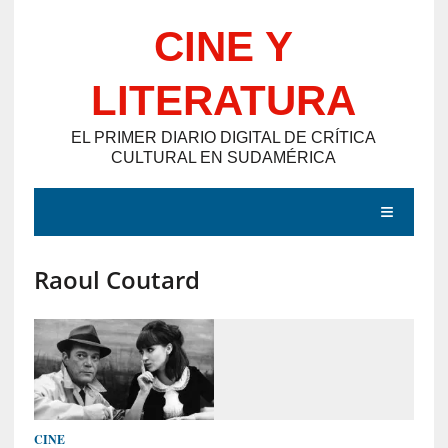
Saltar
CINE Y
al
contenido
LITERATURA
EL PRIMER DIARIO DIGITAL DE CRÍTICA
CULTURAL EN SUDAMÉRICA
MENÚ
Raoul Coutard
E
N
T
R
A
D
CINE
A