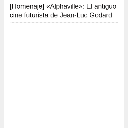
[Homenaje] «Alphaville»: El antiguo
S
R
cine futurista de Jean-Luc Godard
E
C
I
E
N
T
E
S
[
C
r
ó
n
i