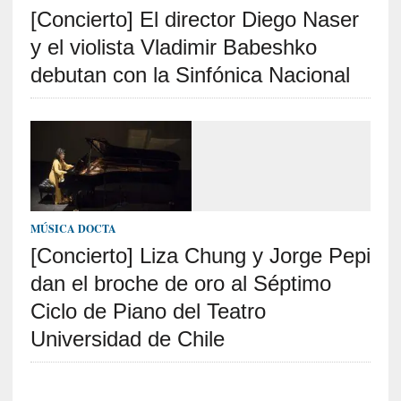
[Concierto] El director Diego Naser
S
R
y el violista Vladimir Babeshko
E
debutan con la Sinfónica Nacional
C
I
E
N
T
E
S
MÚSICA DOCTA
[Concierto] Liza Chung y Jorge Pepi
dan el broche de oro al Séptimo
[
E
Ciclo de Piano del Teatro
n
Universidad de Chile
s
a
y