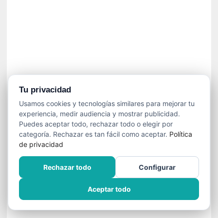
í
t
i
c
a
]
«
C
o
Tu privacidad
r
Usamos cookies y tecnologías similares para mejorar tu
t
experiencia, medir audiencia y mostrar publicidad.
o
Puedes aceptar todo, rechazar todo o elegir por
M
categoría. Rechazar es tan fácil como aceptar.
Política
a
de privacidad
l
t
Rechazar todo
Configurar
é
s
Aceptar todo
»
:
U