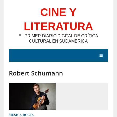
Saltar
CINE Y
al
contenido
LITERATURA
EL PRIMER DIARIO DIGITAL DE CRÍTICA
CULTURAL EN SUDAMÉRICA
MENÚ
Robert Schumann
E
N
T
R
A
D
MÚSICA DOCTA
A