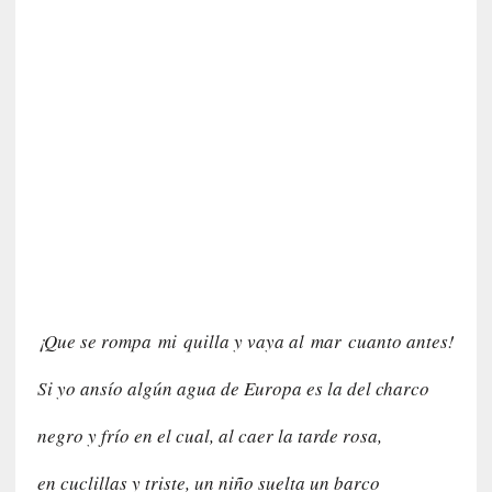
r
i
o
s
:
«
N
o
s
e
n
c
a
n
¡Que se rompa
mi
quilla y vaya al
mar
cuanto antes!
t
a
Si yo ansío algún agua de Europa es la del charco
r
í
negro y frío en el cual, al caer la tarde rosa,
a
t
en cuclillas y triste, un niño suelta un barco
e