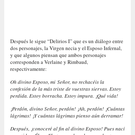
i
l
e
r
q
u
Después le sigue “Delirios I” que es un diálogo entre
e
dos personajes, la Virgen necia y el Esposo Infernal,
s
y que algunos piensan que ambos personajes
e
corresponden a Verlaine y Rimbaud,
e
x
respectivamente:
t
Oh divino Esposo,
mi
Señor, no rechacéis la
i
e
confesión de la más triste de vuestras siervas. Estoy
n
perdida. Estoy borracha. Estoy impura. ¡Qué vida!
d
e
¡Perdón, divino Señor, perdón! ¡Ah, perdón! ¡Cuántas
p
lágrimas! ¡Y cuántas lágrimas pienso aún derramar!
o
r
Después, ¡conoceré al fin al divino Esposo! Pues nací
9