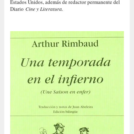
Estados Unidos, además de redactor permanente del
m
Diario
Cine y Literatura.
e
m
o
r
i
a
s
n
o
v
e
l
a
d
a
s
[
C