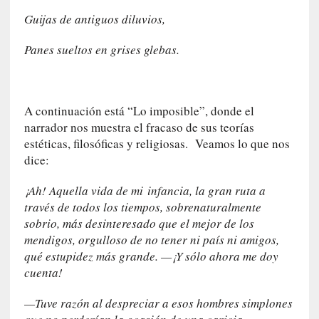
s
Guijas de antiguos diluvios,
i
n
Panes sueltos en grises glebas.
v
i
s
i
A continuación está “Lo imposible”, donde el
b
narrador nos muestra el fracaso de sus teorías
l
estéticas, filosóficas y religiosas. Veamos lo que nos
e
dice:
s
»
¡Ah! Aquella vida de
mi
infancia, la gran ruta a
:
través de todos los tiempos, sobrenaturalmente
R
e
sobrio, más desinteresado que el mejor de los
a
mendigos, orgulloso de no tener ni país ni amigos,
l
qué estupidez más grande. —¡Y sólo ahora me doy
i
cuenta!
d
a
—Tuve razón al despreciar a esos hombres simplones
d