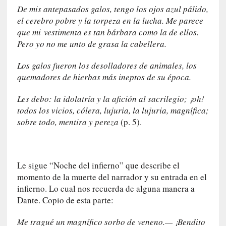
d
De mis antepasados galos, tengo los ojos azul pálido,
a
el cerebro pobre y la torpeza en la lucha. Me parece
c
que
mi
vestimenta es tan bárbara como la de ellos.
o
Pero yo no me unto de grasa la cabellera.
n
c
Los galos fueron los desolladores de animales, los
r
quemadores de hierbas más ineptos de su época.
e
t
Les debo: la idolatría y la afición al sacrilegio; ¡oh!
a
todos los vicios, cólera, lujuria, la lujuria, magnífica;
sobre todo, mentira y pereza
(p. 5).
[
C
r
í
Le sigue “Noche del infierno” que describe el
t
momento de la muerte del narrador y su entrada en el
i
infierno. Lo cual nos recuerda de alguna manera a
c
Dante. Copio de esta parte:
a
]
Me tragué un magnífico sorbo de veneno.— ¡Bendito
«