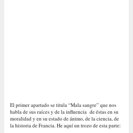
o
r
i
a
f
i
l
t
r
a
d
a
p
o
r
u
El primer apartado se titula “Mala sangre” que nos
n
habla de sus raíces y de la influencia de éstas en su
a
moralidad y en su estado de ánimo, de la ciencia, de
v
la historia de Francia. He aquí un trozo de esta parte:
i