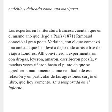
n
endeble y delicado como una mariposa.
e
r
a
c
Los expertos en la literatura francesa cuentan que en
c
el mismo año que llegó a París (1871) Rimbaud
e
conoció al gran poeta Verlaine, con el que comenzó
s
una amistad que los llevó a dejar todo atrás e irse de
o
viaje a Londres. Allí convivieron, experimentaron
a
con drogas, leyeron, amaron, escribieron poesía, y
e
muchas veces riñeron hasta el punto de que se
s
agredieron mutuamente, como resultado de esa
e
relación y en particular de las agresiones surgió el
e
libro, que
hoy
comento,
Una temporada en el
s
infierno
.
p
a
c
i
o