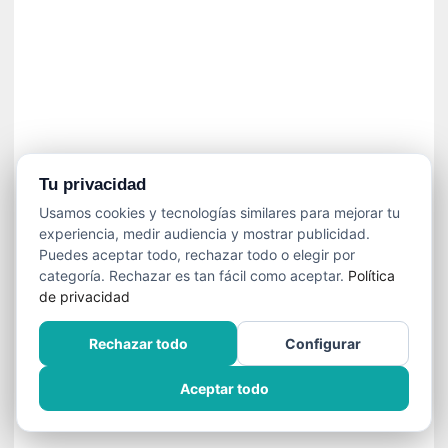
n
e
c
e
s
a
r
i
o
Tu privacidad
q
Usamos cookies y tecnologías similares para mejorar tu
u
experiencia, medir audiencia y mostrar publicidad.
e
Puedes aceptar todo, rechazar todo o elegir por
e
categoría. Rechazar es tan fácil como aceptar.
Política
m
de privacidad
a
n
Rechazar todo
Configurar
c
i
Aceptar todo
p
a
r