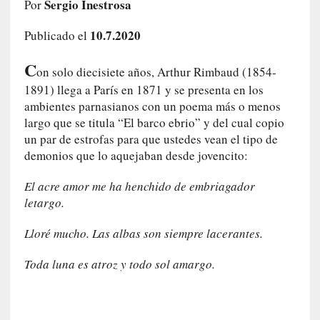
Sergio Inestrosa
Por
e
l
10.7.2020
Publicado el
c
a
C
on solo diecisiete años, Arthur Rimbaud (1854-
s
1891) llega a París en 1871 y se presenta en los
o
V
ambientes parnasianos con un poema más o menos
a
largo que se titula “El barco ebrio” y del cual copio
m
un par de estrofas para que ustedes vean el tipo de
p
demonios que lo aquejaban desde jovencito:
i
r
El acre amor me ha henchido de embriagador
o
letargo.
s
L
Lloré mucho. Las albas son siempre lacerantes.
i
t
Toda luna es atroz y todo sol amargo.
e
r
a