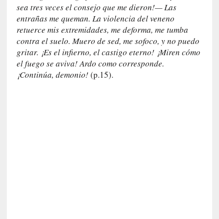
sea tres veces el consejo que me dieron!— Las
I
entrañas me queman. La violencia del veneno
m
p
retuerce mis extremidades, me deforma, me tumba
a
contra el suelo. Muero de sed, me sofoco, y no puedo
c
gritar. ¡Es el infierno, el castigo eterno! ¡Miren cómo
t
el fuego se aviva! Ardo como corresponde.
o
¡Continúa, demonio!
(p.15).
m
o
r
t
a
l
»
:
U
n
t
r
á