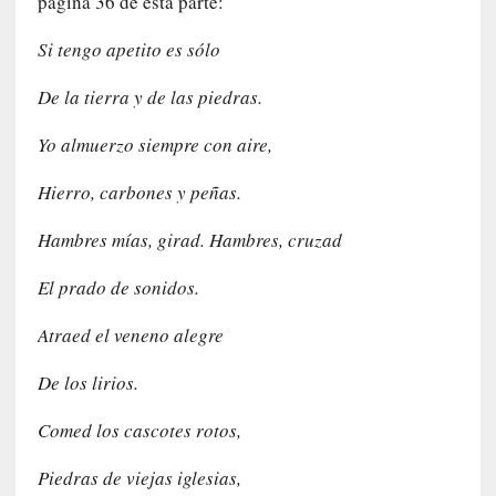
página 36 de esta parte:
a
n
Si tengo apetito es sólo
a
t
De la tierra y de las piedras.
u
r
Yo almuerzo siempre con aire,
a
l
Hierro, carbones y peñas.
e
z
Hambres mías, girad. Hambres, cruzad
a
d
El prado de sonidos.
e
l
Atraed el veneno alegre
a
s
De los lirios.
c
o
Comed los cascotes rotos,
s
a
Piedras de viejas iglesias,