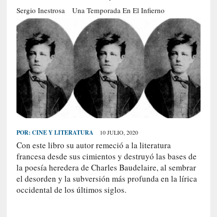
S
Sergio Inestrosa
Una Temporada En El Infierno
R
E
C
I
E
N
T
E
S
POR:
CINE Y LITERATURA
10 JULIO, 2020
Con este libro su autor remeció a la literatura
[
francesa desde sus cimientos y destruyó las bases de
E
la poesía heredera de Charles Baudelaire, al sembrar
n
el desorden y la subversión más profunda en la lírica
t
occidental de los últimos siglos.
r
e