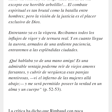
e
excepto ese horrible arbolillo!… El combate
s
espiritual es tan brutal como la batalla entre
y
hombres; pero la visión de la justicia es el placer
d
exclusivo de Dios.
e
f
Entretanto ya es la víspera. Recibamos todos los
e
influjos de vigor y de ternura real. Y en cuanto llegue
c
la aurora, armados de una ardiente paciencia,
t
entraremos a las espléndidas ciudades.
o
s
¡Qué hablaba yo de una mano amiga! Es una
d
admirable ventaja poderme reír de viejos amores
e
farsantes, y cubrir de vergüenza esas parejas
l
mentirosas, —
vi
el infierno de las mujeres allá
a
abajo;— y me será permitido poseer la verdad en un
n
alma y un cuerpo”
(p. 52-53)
.
a
t
u
r
La crítica ha dicho que Rimbaud con poca