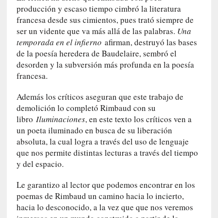
a
producción y escaso tiempo cimbró la literatura
l
francesa desde sus cimientos, pues trató siempre de
e
ser un vidente que va más allá de las palabras.
Una
z
temporada en el infierno
afirman, destruyó las bases
a
de la poesía heredera de Baudelaire, sembró el
h
desorden y la subversión más profunda en la poesía
u
francesa.
m
a
Además los críticos aseguran que este trabajo de
n
demolición lo completó Rimbaud con su
a
libro
Iluminaciones
, en este texto los críticos ven a
un poeta iluminado en busca de su liberación
[
absoluta, la cual logra a través del uso de lenguaje
C
que nos permite distintas lecturas a través del tiempo
r
y del espacio.
ó
n
Le garantizo al lector que podemos encontrar en los
i
poemas de Rimbaud un camino hacia lo incierto,
c
a
hacia lo desconocido, a la vez que que nos veremos
]