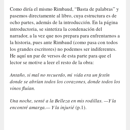
r
Como diría el mismo Rimbaud, “Basta de palabras” y
a
pasemos directamente al libro, cuya estructura es de
e
ocho partes, además de la introducción. En la página
l
introductoria, se sintetiza la condenación del
f
narrador, a la vez que nos prepara para enfrentarnos a
a
la historia, pues ante Rimbaud (como pasa con todos
n
los grandes escritores) no podemos ser indiferentes.
t
He aquí un par de versos de esta parte para que el
a
lector se motive a leer el resto de la obra:
s
m
Antaño, si mal no recuerdo,
mi
vida era un festín
a
donde se abrían todos los corazones, donde todos los
»
vinos fluían.
:
L
Una noche, senté a la Belleza en mis rodillas. —Y la
a
encontré amarga.— Y la injurié
(p.1).
h
i
s
t