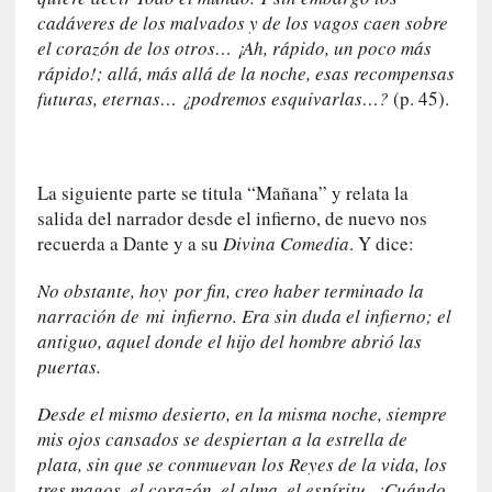
n
cadáveres de los malvados y de los vagos caen sobre
n
el corazón de los otros… ¡Ah, rápido, un poco más
o
rápido!; allá, más allá de la noche, esas recompensas
m
futuras, eternas… ¿podremos esquivarlas…?
(p. 45).
b
r
a
r
La siguiente parte se titula “
Mañana
” y relata la
salida del narrador desde el infierno, de nuevo nos
[
recuerda a Dante y a su
Divina Comedia
. Y dice:
C
r
No obstante,
hoy
por fin, creo haber terminado la
í
narración de
mi
infierno. Era sin duda el infierno; el
t
antiguo, aquel donde el hijo del hombre abrió las
i
puertas.
c
a
Desde el mismo desierto, en la misma noche, siempre
]
mis ojos cansados se despiertan a la estrella de
«
plata, sin que se conmuevan los Reyes de la vida, los
L
tres magos, el corazón, el alma, el espíritu. ¿Cuándo