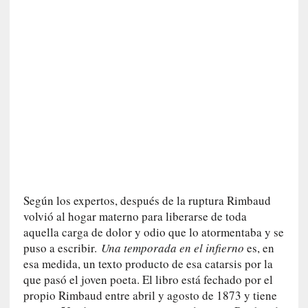
q
u
e
a
d
m
i
n
i
s
t
r
a
Según los expertos, después de la ruptura Rimbaud
A
volvió al hogar materno para liberarse de toda
l
aquella carga de dolor y odio que lo atormentaba y se
e
puso a escribir.
Una temporada en el infierno
es, en
j
esa medida, un texto producto de esa catarsis por la
a
que pasó el joven poeta. El libro está fechado por el
n
propio Rimbaud entre abril y agosto de 1873 y tiene
d