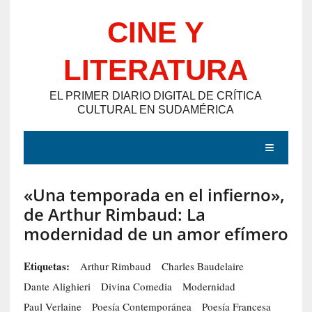
Saltar
CINE Y
al
contenido
LITERATURA
EL PRIMER DIARIO DIGITAL DE CRÍTICA
CULTURAL EN SUDAMÉRICA
MENÚ
«Una temporada en el infierno»,
E
de Arthur Rimbaud: La
N
modernidad de un amor efímero
T
R
Etiquetas:
Arthur Rimbaud
Charles Baudelaire
A
Dante Alighieri
Divina Comedia
Modernidad
D
Paul Verlaine
Poesía Contemporánea
Poesía Francesa
A