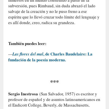
inmersos en un mundo construido a partir de la
P
subversión, pues Rimbaud, sin duda abrazó el lado
a
salvaje de la creación y no le puso freno a ese
l
espíritu que lo llevó cruzar todo límite del lenguaje y
a
es allí donde, creo, radica su grandeza.
b
r
a
s
También puedes leer:
d
e
, de Charles Baudelaire: La
—
Las flores del mal
V
fundación de la poesía moderna.
a
l
é
r
***
y
:
Sergio Inestrosa
(San Salvador, 1957) es escritor y
L
profesor de español y de asuntos latinoamericanos en
a
el Endicott College, Beverly, de Massachusetts,
s