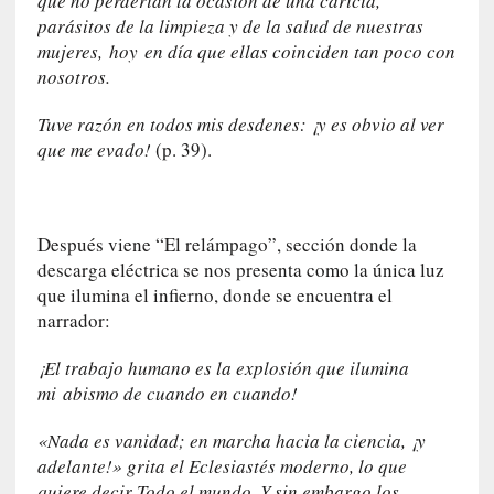
que no perderían la ocasión de una caricia,
e
parásitos de la limpieza y de la salud de nuestras
s
mujeres,
hoy
en día que ellas coinciden tan poco con
q
nosotros.
u
e
Tuve razón en todos mis desdenes: ¡y es obvio al ver
l
que me evado!
(p. 39).
o
s
a
d
Después viene “El relámpago”, sección donde la
u
descarga eléctrica se nos presenta como la única luz
l
que ilumina el infierno, donde se encuentra el
t
narrador:
o
s
¡El trabajo humano es la explosión que ilumina
e
mi
abismo de cuando en cuando!
v
i
«Nada es vanidad; en marcha hacia la ciencia, ¡y
t
adelante!» grita el Eclesiastés moderno, lo que
a
quiere decir Todo el mundo. Y sin embargo los