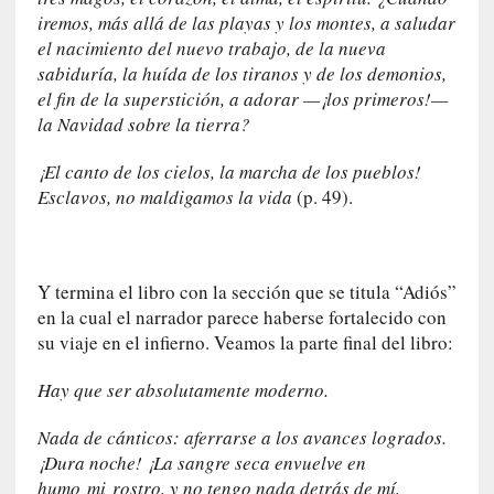
o
iremos, más allá de las playas y los montes, a saludar
p
el nacimiento del nuevo trabajo, de la nueva
r
sabiduría, la huída de los tiranos y de los demonios,
o
el fin de la superstición, a adorar —¡los primeros!—
h
i
la Navidad sobre la tierra?
b
¡El canto de los cielos, la marcha de los pueblos!
i
d
Esclavos, no maldigamos la vida
(p. 49).
o
»
:
Y termina el libro con la sección que se titula “Adiós”
L
en la cual el narrador parece haberse fortalecido con
a
s
su viaje en el infierno. Veamos la parte final del libro:
v
Hay que ser absolutamente moderno.
i
r
Nada de cánticos: aferrarse a los avances logrados.
t
¡Dura noche! ¡La sangre seca envuelve en
u
d
humo
mi
rostro, y no tengo nada detrás de mí,