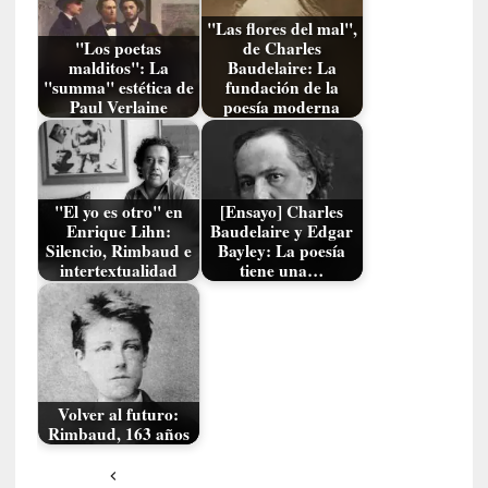
r
"Las flores del mal",
a
"Los poetas
de Charles
n
malditos": La
Baudelaire: La
"summa" estética de
fundación de la
j
Paul Verlaine
poesía moderna
e
r
o
»
:
"El yo es otro" en
[Ensayo] Charles
Enrique Lihn:
Baudelaire y Edgar
L
Silencio, Rimbaud e
Bayley: La poesía
a
intertextualidad
tiene una…
b
a
n
a
l
i
Volver al futuro:
d
Rimbaud, 163 años
a
d