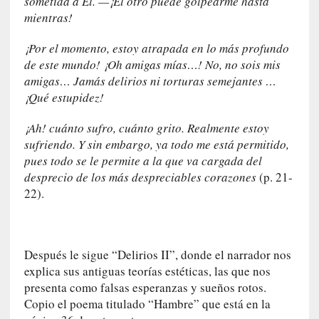
sometida a Él. —¡El otro puede golpearme hasta
0
mientras!
m
i
¡Por el momento, estoy atrapada en lo más profundo
n
de este mundo! ¡Oh amigas mías…! No, no sois mis
u
amigas… Jamás delirios ni torturas semejantes …
t
¡Qué estupidez!
o
s
¡Ah! cuánto sufro, cuánto grito. Realmente estoy
sufriendo. Y sin embargo, ya todo me está permitido,
[
pues todo se le permite a la que va cargada del
C
desprecio de los más despreciables corazones
(p. 21-
r
22).
í
t
i
c
Después le sigue “Delirios II”, donde el narrador nos
a
explica sus antiguas teorías estéticas, las que nos
]
presenta como falsas esperanzas y sueños rotos.
«
Copio el poema titulado “Hambre” que está en la
L