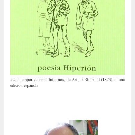
o
n
c
i
e
r
t
o
]
E
l
m
«Una temporada en el infierno», de Arthur Rimbaud (1873) en una
a
edición española
e
s
t
r
o
P
a
s