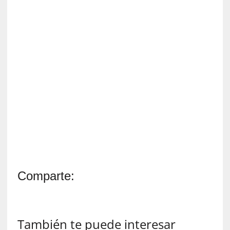
y
d
e
s
e
n
c
a
n
t
a
d
o
[
C
Comparte:
r
ó
n
i
También te puede interesar
c