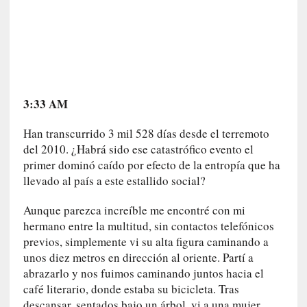
m
a
n
u
a
l
e
3:33 AM
s
»
Han transcurrido 3 mil 528 días desde el terremoto
del 2010. ¿Habrá sido ese catastrófico evento el
[
primer dominó caído por efecto de la entropía que ha
E
llevado al país a este estallido social?
n
s
Aunque parezca increíble me encontré con mi
a
hermano entre la multitud, sin contactos telefónicos
y
previos, simplemente vi su alta figura caminando a
o
unos diez metros en dirección al oriente. Partí a
]
abrazarlo y nos fuimos caminando juntos hacia el
«
café literario, donde estaba su bicicleta. Tras
E
descansar, sentados bajo un árbol, vi a una mujer