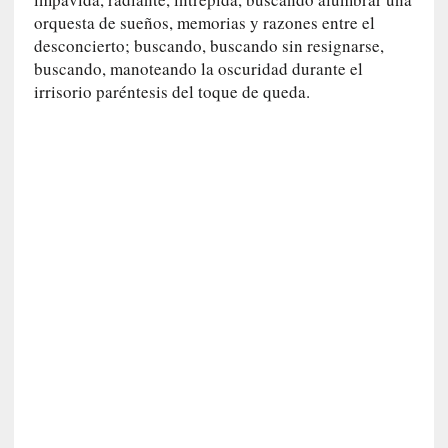
r
orquesta de sueños, memorias y razones entre el
o
desconcierto; buscando, buscando sin resignarse,
P
buscando, manoteando la oscuridad durante el
a
irrisorio paréntesis del toque de queda.
s
c
a
l
G
a
l
l
o
i
s
d
e
b
u
t