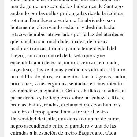
n
mar de gente, un sexto de los habitantes de Santiago
t
andando por las calles prolongadas desde la icónica
r
rotonda. Para llegar a verla me fui abriendo paso
e
lentamente, observando sedosos y deshilachados
v
retazos de nubes atravesados por la luz del atardecer,
i
que bañaba con tonalidades malva, de brasas
s
maduras (rojizas, tirando para la tercera edad del
t
fuego), un rojo como el de la vela que sigue
a
encendida a mi derecha, un rojo ceroso, templado,
]
sugestivo, a las ventanas y edificios vidriados. El aire:
A
un caldillo de pitos, remanente a lacrimógenas, sudor,
l
hormonas, voces erguidas, sentadas, en movimiento,
f
acercándose, alejándose. Gritos, chiflidos, insultos, al
o
pasar drones y helicópteros sobre las cabezas. Risas,
n
bromas, bailes, rondas, exclamaciones con humor y
s
asombro al propagarse llamas frente al teatro
o
Universidad de Chile, una densa columna de humo
M
negro ascendiendo entre el paradero y una de las
a
entradas a la estación de metro Baquedano. Cada
t