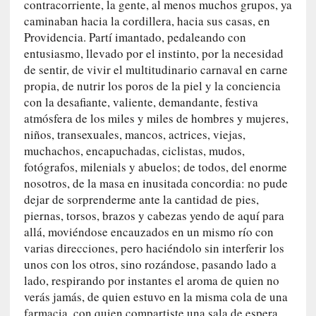
contracorriente, la gente, al menos muchos grupos, ya
n
a
caminaban hacia la cordillera, hacia sus casas, en
t
Providencia. Partí imantado, pedaleando con
u
entusiasmo, llevado por el instinto, por la necesidad
r
de sentir, de vivir el multitudinario carnaval en carne
a
propia, de nutrir los poros de la piel y la conciencia
l
con la desafiante, valiente, demandante, festiva
e
atmósfera de los miles y miles de hombres y mujeres,
z
niños, transexuales, mancos, actrices, viejas,
a
muchachos, encapuchadas, ciclistas, mudos,
h
fotógrafos, milenials y abuelos; de todos, del enorme
u
nosotros, de la masa en inusitada concordia: no pude
m
dejar de sorprenderme ante la cantidad de pies,
a
piernas, torsos, brazos y cabezas yendo de aquí para
n
allá, moviéndose encauzados en un mismo río con
a
varias direcciones, pero haciéndolo sin interferir los
unos con los otros, sino rozándose, pasando lado a
[
lado, respirando por instantes el aroma de quien no
C
verás jamás, de quien estuvo en la misma cola de una
r
farmacia, con quien compartiste una sala de espera
ó