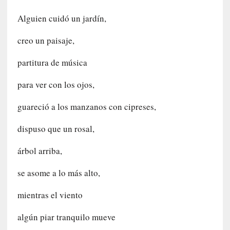
a
N
Alguien cuidó un jardín,
a
c
creo un paisaje,
i
o
partitura de música
n
a
para ver con los ojos,
l
guareció a los manzanos con cipreses,
[
E
dispuso que un rosal,
n
árbol arriba,
s
a
se asome a lo más alto,
y
o
mientras el viento
]
«
algún piar tranquilo mueve
E