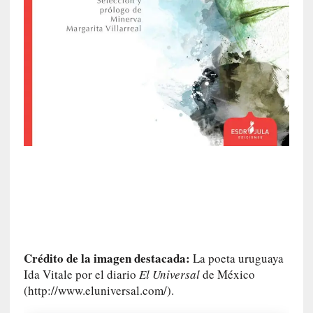
i
p
a
r
a
l
l
e
n
g
u
a
j
e
d
e
s
Crédito de la imagen destacada:
La poeta uruguaya
u
Ida Vitale por el diario
El Universal
de México
s
(http://www.eluniversal.com/).
m
a