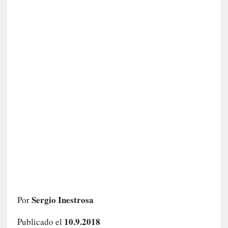
c
a
]
«
I
m
p
a
c
t
o
m
o
r
t
a
l
»
Sergio Inestrosa
Por
:
U
10.9.2018
Publicado el
n