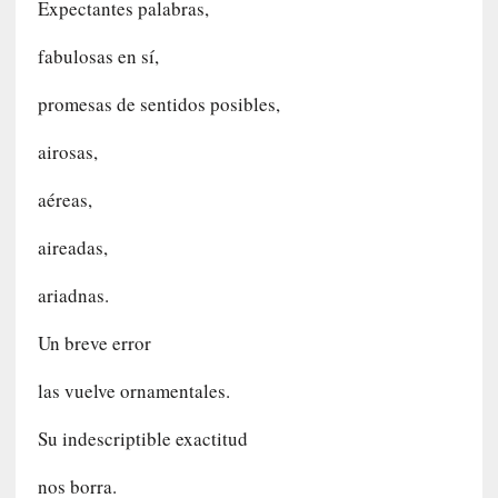
i
Expectantes palabras,
c
a
fabulosas en sí,
]
promesas de sentidos posibles,
P
a
airosas,
l
a
aéreas,
b
r
aireadas,
a
s
ariadnas.
d
e
Un breve error
V
a
las vuelve ornamentales.
l
é
Su indescriptible exactitud
r
y
nos borra.
: