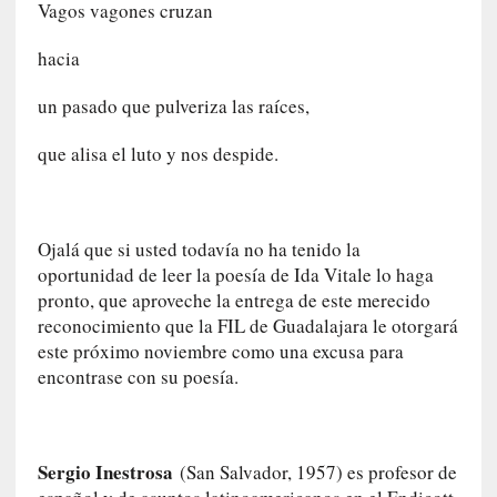
Vagos vagones cruzan
S
a
hacia
n
t
un pasado que pulveriza las raíces,
a
C
que alisa el luto y nos despide.
r
u
z
:
Ojalá que si usted todavía no ha tenido la
«
oportunidad de leer la poesía de Ida Vitale lo haga
N
pronto, que aproveche la entrega de este merecido
o
reconocimiento que la FIL de Guadalajara le otorgará
h
este próximo noviembre como una excusa para
a
encontrase con su poesía.
y
n
a
d
Sergio Inestrosa
(San Salvador, 1957) es profesor de
a