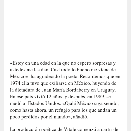
]
«
L
a
n
a
t
u
r
«Estoy en una edad en la que no espero sorpresas y
a
ustedes me las dan. Casi todo lo bueno me viene de
l
México», ha agradecido la poeta. Recordemos que en
e
1974 ella tuvo que exiliarse en México, huyendo de
z
a
la dictadura de Juan María Bordaberry en Uruguay.
d
En ese país vivió 12 años, y después, en 1989, se
e
mudó a Estados Unidos. «Ojalá México siga siendo,
l
como hasta ahora, un refugio para los que andan un
a
poco perdidos por el mundo», añadió.
s
c
La producción poética de Vitale comenzó a partir de