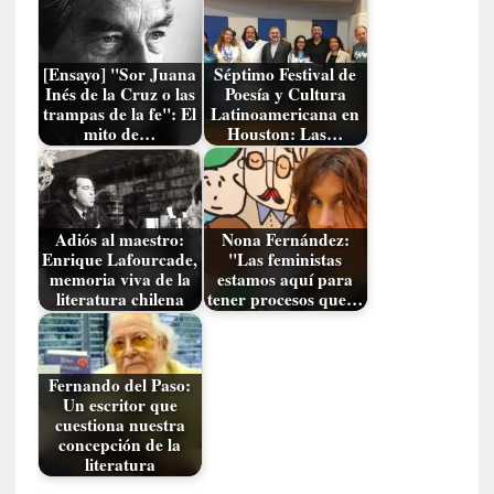
e
o
r
g
[Ensayo] "Sor Juana
Séptimo Festival de
Inés de la Cruz o las
Poesía y Cultura
G
trampas de la fe": El
Latinoamericana en
a
mito de…
Houston: Las…
d
a
m
e
Adiós al maestro:
Nona Fernández:
r
Enrique Lafourcade,
"Las feministas
»
memoria viva de la
estamos aquí para
:
literatura chilena
tener procesos que…
E
s
e
Fernando del Paso:
e
Un escritor que
n
cuestiona nuestra
c
concepción de la
o
literatura
n