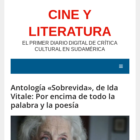
Saltar
CINE Y
al
contenido
LITERATURA
EL PRIMER DIARIO DIGITAL DE CRÍTICA
CULTURAL EN SUDAMÉRICA
MENÚ
Antología «Sobrevida», de Ida
E
Vitale: Por encima de todo la
N
palabra y la poesía
T
R
A
D
A