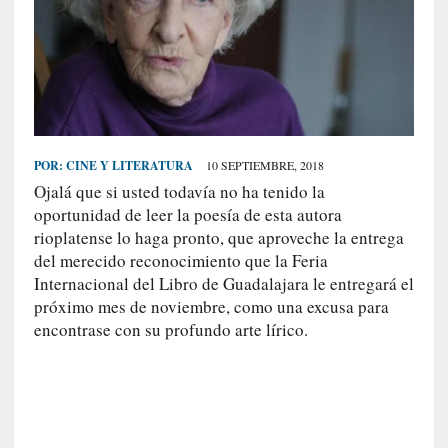
S
R
E
C
I
E
POR:
CINE Y LITERATURA
10 SEPTIEMBRE, 2018
N
Ojalá que si usted todavía no ha tenido la
T
oportunidad de leer la poesía de esta autora
E
rioplatense lo haga pronto, que aproveche la entrega
S
del merecido reconocimiento que la Feria
Internacional del Libro de Guadalajara le entregará el
próximo mes de noviembre, como una excusa para
[
encontrase con su profundo arte lírico.
C
r
í
t
i