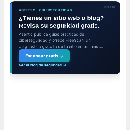
n
Asentic
ASENTIC · CIBERSEGURIDAD
u
¿Tienes un sitio web o blog?
a
l
Revisa su seguridad gratis.
e
Asentic publica guías prácticas de
s
ciberseguridad y ofrece FreeScan, un
»
diagnóstico gratuito de tu sitio en un minuto.
[
Escanear gratis →
E
Ver el blog de seguridad →
n
s
a
y
o
]
«
E
n
c