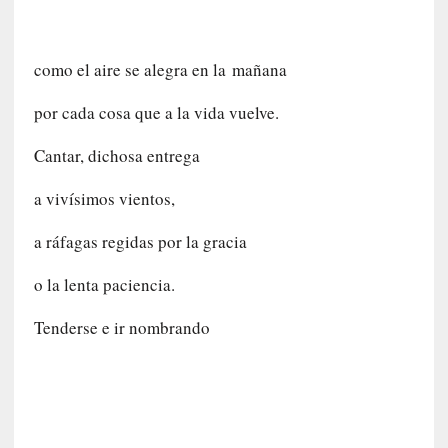
i
t
a
como el aire se alegra en la
mañana
n
n
por cada cosa que a la vida vuelve.
o
m
Cantar, dichosa entrega
b
r
a vivísimos vientos,
a
r
a ráfagas regidas por la gracia
[
o la lenta paciencia.
C
r
Tenderse e ir nombrando
í
t
i
c
a