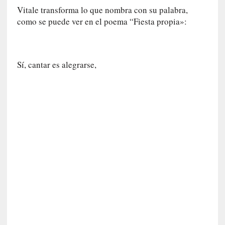
i
Vitale transforma lo que nombra con su palabra,
d
como se puede ver en el poema “Fiesta propia»:
a
d
e
s
Sí, cantar es alegrarse,
q
u
e
l
o
s
a
d
u
l
t
o
s
e
v