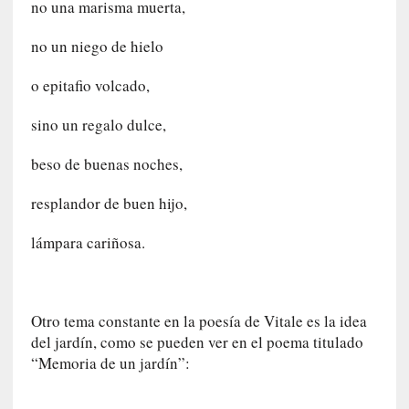
no una marisma muerta,
o
n
no un niego de hielo
l
a
o epitafio volcado,
O
r
sino un regalo dulce,
q
u
beso de buenas noches,
e
s
resplandor de buen hijo,
t
a
lámpara cariñosa.
S
i
n
f
Otro tema constante en la poesía de Vitale es la idea
ó
del jardín, como se pueden ver en el poema titulado
n
“Memoria de un jardín”:
i
c