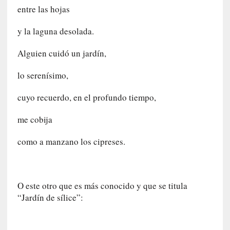
l
entre las hojas
e
x
y la laguna desolada.
t
r
Alguien cuidó un jardín,
a
n
lo serenísimo,
j
e
cuyo recuerdo, en el profundo tiempo,
r
o
me cobija
»
:
como a manzano los cipreses.
L
a
b
a
O este otro que es más conocido y que se titula
n
“Jardín de sílice”:
a
l
i