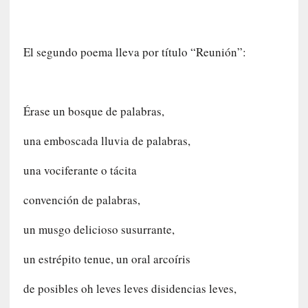
L
a
s
El segundo poema lleva por título “Reunión”:
m
e
m
o
Érase un bosque de palabras,
r
i
una emboscada lluvia de palabras,
a
s
una vociferante o tácita
n
o
convención de palabras,
v
e
un musgo delicioso susurrante,
l
a
un estrépito tenue, un oral arcoíris
d
a
de posibles oh leves leves disidencias leves,
s