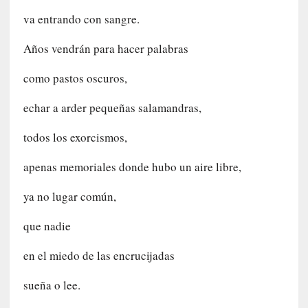
t
r
va entrando con sangre.
e
Años vendrán para hacer palabras
v
i
como pastos oscuros,
s
t
echar a arder pequeñas salamandras,
a
]
todos los exorcismos,
A
l
apenas memoriales donde hubo un aire libre,
f
o
ya no lugar común,
n
s
que nadie
o
M
en el miedo de las encrucijadas
a
t
sueña o lee.
u
s