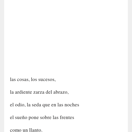
]
«
L
o
p
r
o
h
i
b
i
d
las cosas, los sucesos,
o
»
la ardiente zarza del abrazo,
:
L
el odio, la seda que en las noches
a
s
el sueño pone sobre las frentes
v
i
como un llanto.