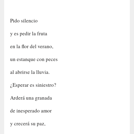
o
P
a
Pido silencio
s
c
y es pedir la fruta
a
l
en la flor del verano,
G
a
un estanque con peces
l
l
al abrirse la lluvia.
o
i
¿Esperar es siniestro?
s
d
Arderá una granada
e
b
de inesperado amor
u
t
y crecerá su paz,
a
c