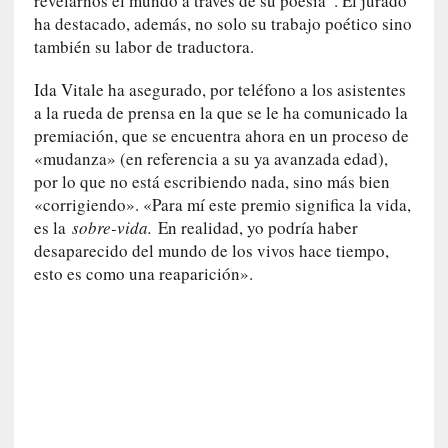
revelarnos el mundo a través de su poesía”. El jurado
p
ha destacado, además, no solo su trabajo poético sino
o
también su labor de traductora.
r
9
Ida Vitale ha asegurado, por teléfono a los asistentes
0
a la rueda de prensa en la que se le ha comunicado la
m
premiación, que se encuentra ahora en un proceso de
i
«mudanza» (en referencia a su ya avanzada edad),
n
por lo que no está escribiendo nada, sino más bien
u
«corrigiendo». «Para mí este premio significa la vida,
t
o
es la
sobre-vida.
En realidad, yo podría haber
s
desaparecido del mundo de los vivos hace tiempo,
esto es como una reaparición».
[
C
r
í
t
i
c
a