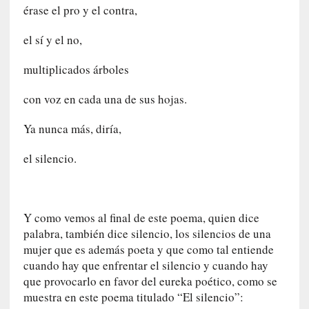
érase el pro y el contra,
[
C
el sí y el no,
o
n
multiplicados árboles
c
i
con voz en cada una de sus hojas.
e
Ya nunca más, diría,
r
t
el silencio.
o
]
E
l
Y como vemos al final de este poema, quien dice
m
palabra, también dice silencio, los silencios de una
a
mujer que es además poeta y que como tal entiende
e
cuando hay que enfrentar el silencio y cuando hay
s
t
que provocarlo en favor del eureka poético, como se
r
muestra en este poema titulado “El silencio”: