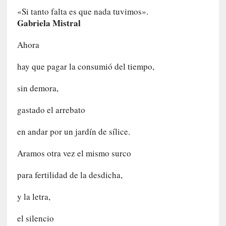
d
«Si tanto falta es que nada tuvimos».
a
Gabriela Mistral
d
d
Ahora
e
l
hay que pagar la consumió del tiempo,
a
v
sin demora,
i
o
gastado el arrebato
l
e
en andar por un jardín de sílice.
n
c
Aramos otra vez el mismo surco
i
a
para fertilidad de la desdicha,
[
y la letra,
E
n
el silencio