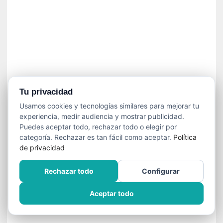
]
C
o
n
I
b
a
r
r
Tu privacidad
a
Usamos cookies y tecnologías similares para mejorar tu
e
experiencia, medir audiencia y mostrar publicidad.
n
Puedes aceptar todo, rechazar todo o elegir por
L
categoría. Rechazar es tan fácil como aceptar.
Política
a
de privacidad
E
s
Rechazar todo
Configurar
c
a
Aceptar todo
l
a
d