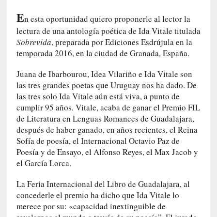
t
E
r
n esta oportunidad quiero proponerle al lector la
á
lectura de una antología poética de Ida Vitale titulada
i
Sobrevida
, preparada por Ediciones Esdrújula en la
l
temporada 2016, en la ciudad de Granada, España.
e
r
Juana de Ibarbourou, Idea Vilariño e Ida Vitale son
q
las tres grandes poetas que Uruguay nos ha dado. De
u
las tres solo Ida Vitale aún está viva, a punto de
e
cumplir 95 años. Vitale, acaba de ganar el Premio FIL
s
de Literatura en Lenguas Romances de Guadalajara,
e
después de haber ganado, en años recientes, el Reina
e
Sofía de poesía, el Internacional Octavio Paz de
x
Poesía y de Ensayo, el Alfonso Reyes, el Max Jacob y
t
el García Lorca.
i
e
La Feria Internacional del Libro de Guadalajara, al
n
concederle el premio ha dicho que Ida Vitale lo
d
merece por su: «capacidad inextinguible de
e