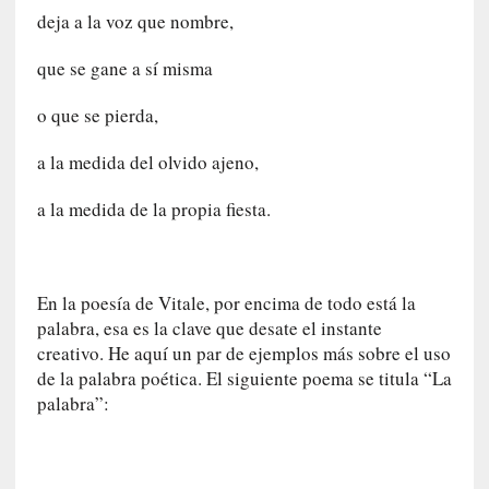
t
deja a la voz que nombre,
u
r
que se gane a sí misma
a
l
o que se pierda,
e
z
a la medida del olvido ajeno,
a
h
a la medida de la propia fiesta.
u
m
a
En la poesía de Vitale, por encima de todo está la
n
palabra, esa es la clave que desate el instante
a
creativo. He aquí un par de ejemplos más sobre el uso
[
de la palabra poética. El siguiente poema se titula “La
C
palabra”:
r
ó
n