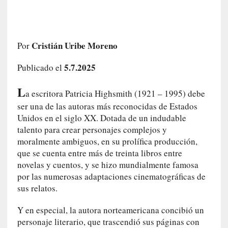
i
r
t
u
Cristián Uribe Moreno
Por
d
e
5.7.2025
Publicado el
s
y
L
a escritora Patricia Highsmith (1921 – 1995) debe
d
ser una de las autoras más reconocidas de Estados
e
Unidos en el siglo XX. Dotada de un indudable
f
talento para crear personajes complejos y
e
moralmente ambiguos, en su prolífica producción,
c
que se cuenta entre más de treinta libros entre
t
o
novelas y cuentos, y se hizo mundialmente famosa
s
por las numerosas adaptaciones cinematográficas de
d
sus relatos.
e
l
Y en especial, la autora norteamericana concibió un
a
personaje literario, que trascendió sus páginas con