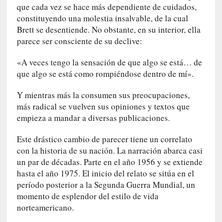
a
que cada vez se hace más dependiente de cuidados,
c
constituyendo una molestia insalvable, de la cual
o
Brett se desentiende. No obstante, en su interior, ella
n
parece ser consciente de su declive:
l
a
«A veces tengo la sensación de que algo se está… de
O
que algo se está como rompiéndose dentro de mí».
r
q
Y mientras más la consumen sus preocupaciones,
u
más radical se vuelven sus opiniones y textos que
e
empieza a mandar a diversas publicaciones.
s
t
Este drástico cambio de parecer tiene un correlato
a
con la historia de su nación. La narración abarca casi
S
un par de décadas. Parte en el año 1956 y se extiende
i
hasta el año 1975. El inicio del relato se sitúa en el
n
período posterior a la Segunda Guerra Mundial, un
f
momento de esplendor del estilo de vida
ó
norteamericano.
n