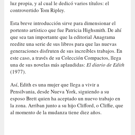
n
luz propia, y al cual le dedicó varios títulos: el
a
controvertido Tom Ripley.
t
u
Esta breve introducción sirve para dimensionar el
r
portento artístico que fue Patricia Highsmith. De ahí
a
que sea tan importante que la editorial Anagrama
l
reedite una serie de sus libros para que las nuevas
e
generaciones disfruten de sus increíbles trabajos. En
z
este caso, a través de su Colección Compactos, llega
a
una de sus novelas más aplaudidas:
El diario de Edith
h
(1977).
u
m
Así, Edith es una mujer que llega a vivir a
a
Pensilvania, desde Nueva York, siguiendo a su
n
esposo Brett quien ha aceptado un nuevo trabajo en
a
la zona. Arriban junto a su hijo Clifford, o Cliffie, que
al momento de la mudanza tiene diez años.
[
C
r
ó