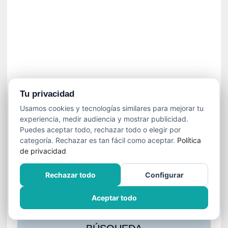
s
l
a
c
i
ó
n
a
u
Tu privacidad
d
Usamos cookies y tecnologías similares para mejorar tu
i
experiencia, medir audiencia y mostrar publicidad.
o
Puedes aceptar todo, rechazar todo o elegir por
v
categoría. Rechazar es tan fácil como aceptar.
Política
i
de privacidad
s
u
Rechazar todo
Configurar
a
l
Aceptar todo