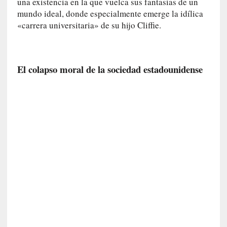
una existencia en la que vuelca sus fantasías de un
a
s
mundo ideal, donde especialmente emerge la idílica
«carrera universitaria» de su hijo Cliffie.
[
C
o
El colapso moral de la sociedad estadounidense
n
c
i
e
r
t
o
]
E
l
m
a
e
s
t