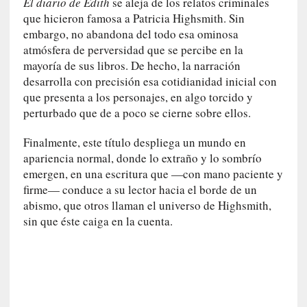
El diario de Edith
se aleja de los relatos criminales
l
que hicieron famosa a Patricia Highsmith. Sin
i
embargo, no abandona del todo esa ominosa
d
a
atmósfera de perversidad que se percibe en la
d
mayoría de sus libros. De hecho, la narración
d
desarrolla con precisión esa cotidianidad inicial con
e
que presenta a los personajes, en algo torcido y
l
perturbado que de a poco se cierne sobre ellos.
a
v
Finalmente, este título despliega un mundo en
i
apariencia normal, donde lo extraño y lo sombrío
o
emergen, en una escritura que —con mano paciente y
l
firme— conduce a su lector hacia el borde de un
e
abismo, que otros llaman el universo de Highsmith,
n
sin que éste caiga en la cuenta.
c
i
a
[
E