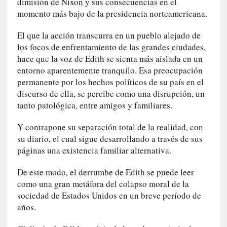
dimisión de Nixon y sus consecuencias en el
E
momento más bajo de la presidencia norteamericana.
l
e
El que la acción transcurra en un pueblo alejado de
x
los focos de enfrentamiento de las grandes ciudades,
t
hace que la voz de Edith se sienta más aislada en un
r
entorno aparentemente tranquilo. Esa preocupación
a
permanente por los hechos políticos de su país en el
n
discurso de ella, se percibe como una disrupción, un
j
tanto patológica, entre amigos y familiares.
e
r
Y contrapone su separación total de la realidad, con
o
su diario, el cual sigue desarrollando a través de sus
»
páginas una existencia familiar alternativa.
:
L
De este modo, el derrumbe de Edith se puede leer
a
como una gran metáfora del colapso moral de la
b
sociedad de Estados Unidos en un breve período de
a
años.
n
a