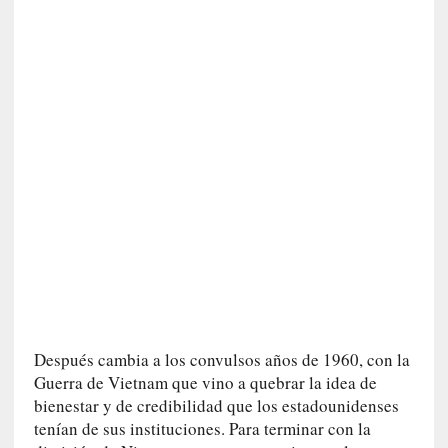
i
c
a
N
a
c
i
o
n
a
l
[
E
n
s
a
Después cambia a los convulsos años de 1960, con la
y
Guerra de Vietnam que vino a quebrar la idea de
o
bienestar y de credibilidad que los estadounidenses
]
tenían de sus instituciones. Para terminar con la
«