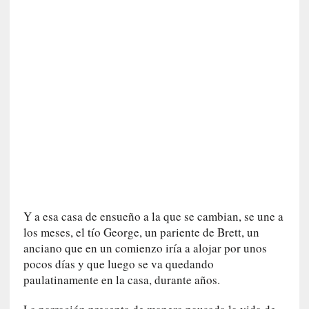
n
i
c
a
]
P
a
l
a
b
r
a
s
d
Y a esa casa de ensueño a la que se cambian, se une a
e
los meses, el tío George, un pariente de Brett, un
V
anciano que en un comienzo iría a alojar por unos
a
pocos días y que luego se va quedando
l
paulatinamente en la casa, durante años.
é
r