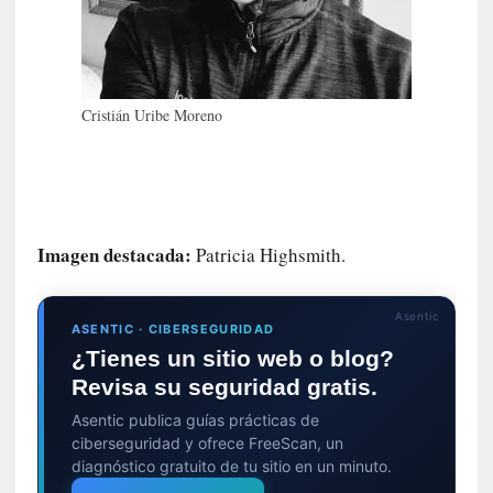
m
a
n
u
a
Cristián Uribe Moreno
l
e
s
»
[
Imagen destacada:
Patricia Highsmith.
E
n
Asentic
s
ASENTIC · CIBERSEGURIDAD
a
¿Tienes un sitio web o blog?
y
Revisa su seguridad gratis.
o
]
Asentic publica guías prácticas de
«
ciberseguridad y ofrece FreeScan, un
E
diagnóstico gratuito de tu sitio en un minuto.