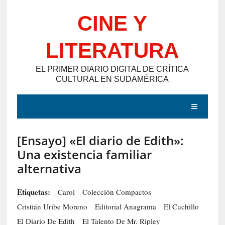
Saltar
CINE Y
al
contenido
LITERATURA
EL PRIMER DIARIO DIGITAL DE CRÍTICA
CULTURAL EN SUDAMÉRICA
MENÚ
[Ensayo] «El diario de Edith»:
E
Una existencia familiar
N
alternativa
T
R
Etiquetas:
Carol
Colección Compactos
A
Cristián Uribe Moreno
Editorial Anagrama
El Cuchillo
D
El Diario De Edith
El Talento De Mr. Ripley
A