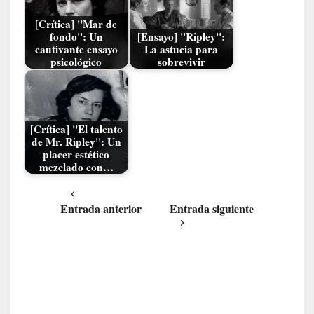
o
n
[Crítica] "Mar de
t
fondo": Un
[Ensayo] "Ripley":
cautivante ensayo
La astucia para
r
psicológico
sobrevivir
a
r
s
e
a
[Crítica] "El talento
de Mr. Ripley": Un
s
placer estético
í
mezclado con…
m
i
s
Entrada anterior
Entrada siguiente
m
o
[
C
r
í