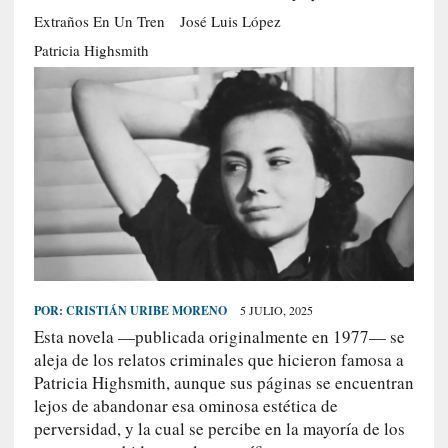
S
Extraños En Un Tren
José Luis López
R
Patricia Highsmith
E
C
I
E
N
T
E
S
POR:
CRISTIÁN URIBE MORENO
5 JULIO, 2025
[
Esta novela —publicada originalmente en 1977— se
C
aleja de los relatos criminales que hicieron famosa a
r
Patricia Highsmith, aunque sus páginas se encuentran
í
t
lejos de abandonar esa ominosa estética de
i
perversidad, y la cual se percibe en la mayoría de los