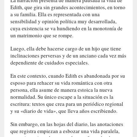
La narración presenta de manera pausada la vida de
y
Edith, que gira sin grandes acontecimientos, en torno
:
a su familia. Ella es representada con una
L
sensibilidad y opinión política muy desarrollada,
a
cuya existencia se va hundiendo en la monotonía de
s
un matrimonio que se rompe.
m
e
Luego, ella debe hacerse cargo de un hijo que tiene
m
inclinaciones perversas y de un anciano cada vez más
o
dependiente de cuidados especiales.
r
i
En este contexto, cuando Edith es abandonada por su
a
esposo para rehacer su vida romántica con otra
s
persona, ella asume de manera estoica la nueva
n
normalidad. Su único escape a la situación es la
o
escritura: textos que crea para un periódico regional
v
y su «diario de vida», que lleva años escribiendo.
e
l
Sin embargo, en las hojas del diario, las anotaciones
a
que registra empiezan a esbozar una vida paralela,
d