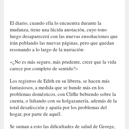
r
o
P
El diario, cuando ella lo encuentra durante la
a
mudanza, tiene una lúcida anotación, cuyo tono
s
luego desaparecerá con las nuevas ensoñaciones que
c
irán poblando las nuevas páginas, pero que quedan
a
l
resonando a lo largo de la narración:
G
«¿No es más seguro, más prudente, creer que la vida
a
l
carece por completo de sentido?»
l
Los registros de Edith en su libreta, se hacen más
o
i
fantasiosos, a medida que se hunde más en los
s
problemas domésticos, con Cliffie bebiendo sobre la
d
cuenta, o lidiando con su holgazanería, además de la
e
total desafección y apatía por los problemas del
b
hogar, por parte de aquél.
u
t
Se suman a esto las dificultades de salud de George,