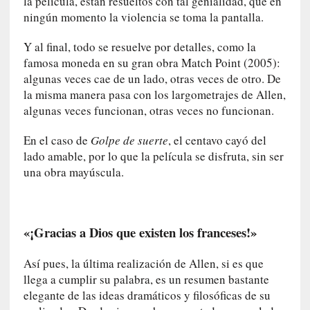
la película, están resueltos con tal genialidad, que en
r
ningún momento la violencia se toma la pantalla.
o
P
Y al final, todo se resuelve por detalles, como la
a
famosa moneda en su gran obra Match Point (2005):
s
algunas veces cae de un lado, otras veces de otro. De
c
la misma manera pasa con los largometrajes de Allen,
a
algunas veces funcionan, otras veces no funcionan.
l
G
En el caso de
Golpe de suerte
, el centavo cayó del
a
lado amable, por lo que la película se disfruta, sin ser
l
una obra mayúscula.
l
o
i
s
«¡Gracias a Dios que existen los franceses!»
d
e
Así pues, la última realización de Allen, si es que
b
llega a cumplir su palabra, es un resumen bastante
u
elegante de las ideas dramáticos y filosóficas de su
t