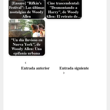
o
[Ensayo] "Rifkin's
Cine trascendental:
n
Festival": Las últimas
"Desmontando a
nostalgias de Woody
Harry", de Woody
t
Allen
Allen: El retrato de…
r
a
r
s
e
"Un día lluvioso en
Nueva York", de
a
Woody Allen: Una
s
epifanía urbana
í
m
i
Entrada anterior
Entrada siguiente
s
m
o
[
C
r
í