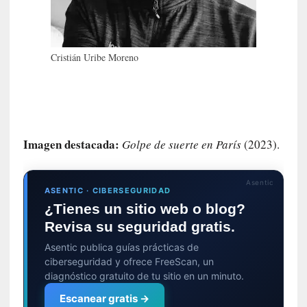
m
a
n
u
Cristián Uribe Moreno
a
l
e
s
»
Imagen destacada:
Golpe de suerte en París
(2023).
[
E
Asentic
n
ASENTIC · CIBERSEGURIDAD
s
¿Tienes un sitio web o blog?
a
Revisa su seguridad gratis.
y
o
Asentic publica guías prácticas de
]
ciberseguridad y ofrece FreeScan, un
«
diagnóstico gratuito de tu sitio en un minuto.
E
Escanear gratis →