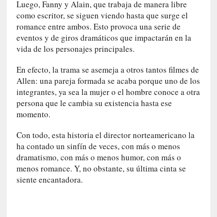
Luego, Fanny y Alain, que trabaja de manera libre
n
como escritor, se siguen viendo hasta que surge el
i
romance entre ambos. Esto provoca una serie de
c
eventos y de giros dramáticos que impactarán en la
a
vida de los personajes principales.
]
P
En efecto, la trama se asemeja a otros tantos filmes de
a
Allen: una pareja formada se acaba porque uno de los
l
integrantes, ya sea la mujer o el hombre conoce a otra
a
persona que le cambia su existencia hasta ese
b
momento.
r
a
Con todo, esta historia el director norteamericano la
s
ha contado un sinfín de veces, con más o menos
d
dramatismo, con más o menos humor, con más o
e
menos romance. Y, no obstante, su última cinta se
V
siente encantadora.
a
l
é
r