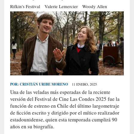
S
Rifkin's Festival
Valerie Lemercier
Woody Allen
R
E
C
I
E
N
T
E
S
POR:
CRISTIÁN URIBE MORENO
11 ENERO, 2025
Una de las veladas más esperadas de la reciente
[
versión del Festival de Cine Las Condes 2025 fue la
C
función de estreno en Chile del último largometraje
r
de ficción escrito y dirigido por el mítico realizador
í
estadounidense, quien esta temporada cumplirá 90
t
años en su biografía.
i