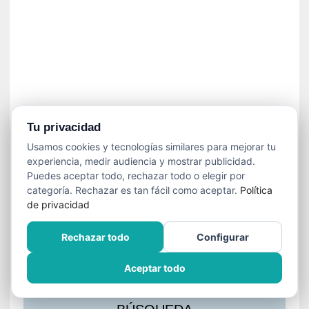
s
l
a
c
i
ó
n
a
u
Tu privacidad
d
Usamos cookies y tecnologías similares para mejorar tu
i
experiencia, medir audiencia y mostrar publicidad.
o
Puedes aceptar todo, rechazar todo o elegir por
v
categoría. Rechazar es tan fácil como aceptar.
Política
i
de privacidad
s
u
Rechazar todo
Configurar
a
l
Aceptar todo