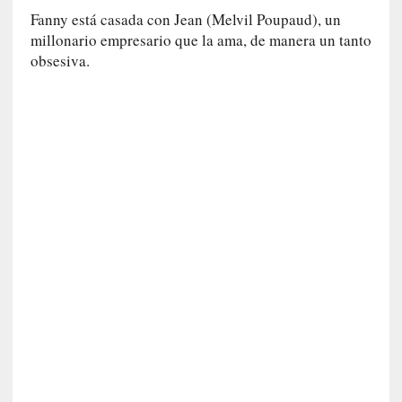
n
Fanny está casada con Jean (Melvil Poupaud), un
a
millonario empresario que la ama, de manera un tanto
t
obsesiva.
u
r
a
l
e
z
a
h
u
m
a
n
a
[
C
r
ó