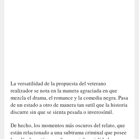
a
s
[
C
o
n
c
i
e
r
t
o
La versatilidad de la propuesta del veterano
]
realizador se nota en la manera agraciada en que
E
mezcla el drama, el romance y la comedia negra. Pasa
l
de un estado a otro de manera tan sutil que la historia
m
discurre sin que se sienta pesada o inverosímil.
a
e
De hecho, los momentos más oscuros del relato, que
s
están relacionado a una subtrama criminal que posee
t