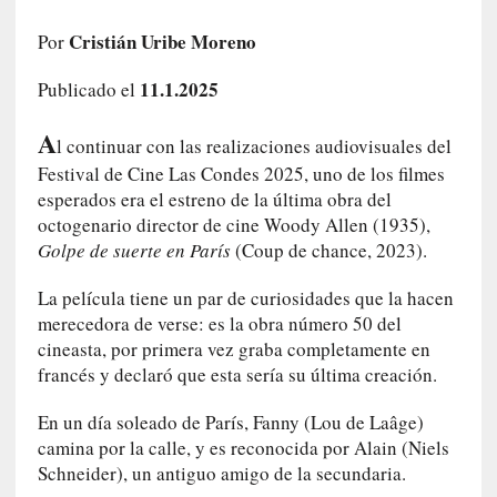
i
Cristián Uribe Moreno
r
Por
t
11.1.2025
Publicado el
u
d
A
e
l continuar con las realizaciones audiovisuales del
s
Festival de Cine Las Condes 2025, uno de los filmes
y
esperados era el estreno de la última obra del
d
octogenario director de cine Woody Allen (1935),
e
Golpe de suerte en París
(Coup de chance, 2023).
f
e
La película tiene un par de curiosidades que la hacen
c
merecedora de verse: es la obra número 50 del
t
cineasta, por primera vez graba completamente en
o
francés y declaró que esta sería su última creación.
s
d
En un día soleado de París, Fanny (Lou de Laâge)
e
camina por la calle, y es reconocida por Alain (Niels
l
Schneider), un antiguo amigo de la secundaria.
a