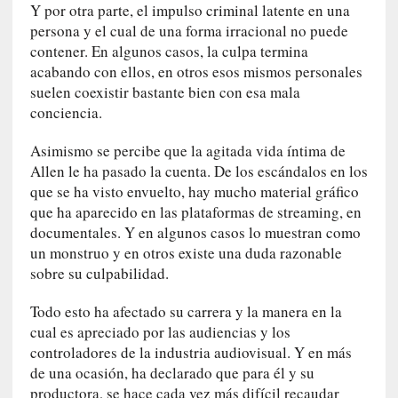
i
Y por otra parte, el impulso criminal latente en una
c
persona y el cual de una forma irracional no puede
a
contener. En algunos casos, la culpa termina
N
acabando con ellos, en otros esos mismos personales
a
suelen coexistir bastante bien con esa mala
c
conciencia.
i
o
Asimismo se percibe que la agitada vida íntima de
n
Allen le ha pasado la cuenta. De los escándalos en los
a
que se ha visto envuelto, hay mucho material gráfico
l
que ha aparecido en las plataformas de streaming, en
documentales. Y en algunos casos lo muestran como
[
un monstruo y en otros existe una duda razonable
E
sobre su culpabilidad.
n
s
Todo esto ha afectado su carrera y la manera en la
a
cual es apreciado por las audiencias y los
y
o
controladores de la industria audiovisual. Y en más
]
de una ocasión, ha declarado que para él y su
«
productora, se hace cada vez más difícil recaudar