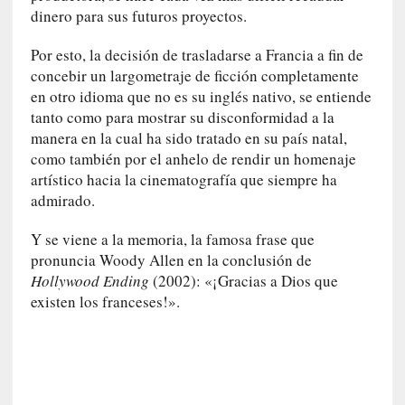
E
dinero para sus futuros proyectos.
l
e
Por esto, la decisión de trasladarse a Francia a fin de
x
concebir un largometraje de ficción completamente
t
en otro idioma que no es su inglés nativo, se entiende
r
tanto como para mostrar su disconformidad a la
a
manera en la cual ha sido tratado en su país natal,
n
como también por el anhelo de rendir un homenaje
j
artístico hacia la cinematografía que siempre ha
e
admirado.
r
o
Y se viene a la memoria, la famosa frase que
»
pronuncia Woody Allen en la conclusión de
:
Hollywood Ending
(2002): «¡Gracias a Dios que
L
existen los franceses!».
a
b
a
n
a