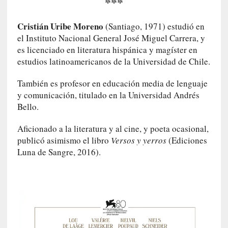
***
n
t
Cristián Uribe Moreno
(Santiago, 1971) estudió en
r
el Instituto Nacional General José Miguel Carrera, y
e
es licenciado en literatura hispánica y magíster en
v
estudios latinoamericanos de la Universidad de Chile.
i
s
También es profesor en educación media de lenguaje
t
y comunicación, titulado en la Universidad Andrés
a
Bello.
]
A
Aficionado a la literatura y al cine, y poeta ocasional,
l
publicó asimismo el libro
Versos y yerros
(Ediciones
f
Luna de Sangre, 2016).
o
n
s
o
M
a
t