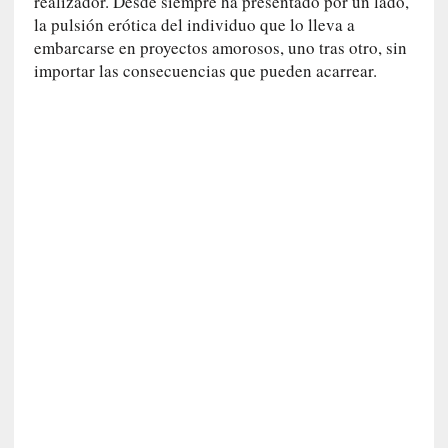
realizador. Desde siempre ha presentado por un lado,
a
la pulsión erótica del individuo que lo lleva a
c
embarcarse en proyectos amorosos, uno tras otro, sin
o
importar las consecuencias que pueden acarrear.
n
l
a
O
r
q
u
e
s
t
a
S
i
n
f
ó
n