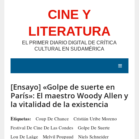
Saltar
CINE Y
al
contenido
LITERATURA
EL PRIMER DIARIO DIGITAL DE CRÍTICA
CULTURAL EN SUDAMÉRICA
MENÚ
[Ensayo] «Golpe de suerte en
E
París»: El maestro Woody Allen y
N
la vitalidad de la existencia
T
R
Etiquetas:
Coup De Chance
Cristián Uribe Moreno
A
Festival De Cine De Las Condes
Golpe De Suerte
D
Lou De Laâge
Melvil Poupaud
Niels Schneider
A