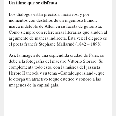
Un filme que se disfruta
y
:
Los diálogos están precisos, incisivos, y por
L
momentos con destellos de un ingenioso humor,
a
s
marca indeleble de Allen en su faceta de guionista.
m
Como siempre con referencias literarias que aluden al
e
argumento de manera indirecta. Esta vez el elegido es
m
el poeta francés Stéphane Mallarmé (1842 – 1898).
o
r
Así, la imagen de una espléndida ciudad de París, se
i
debe a la fotografía del maestro Vittorio Storaro. Se
a
complementa todo esto, con la música del jazzista
s
Herbie Hancock y su tema «Cantaloupe island», que
n
le otorga un atractivo toque estético y sonoro a las
o
imágenes de la capital gala.
v
e
l
a
d