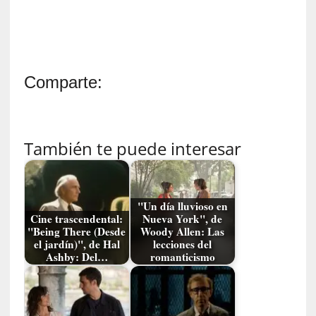
G
e
o
r
g
Comparte:
G
a
d
a
También te puede interesar
m
e
r
»
"Un día lluvioso en
:
Cine trascendental:
Nueva York", de
E
"Being There (Desde
Woody Allen: Las
s
el jardín)", de Hal
lecciones del
Ashby: Del…
romanticismo
e
e
n
c