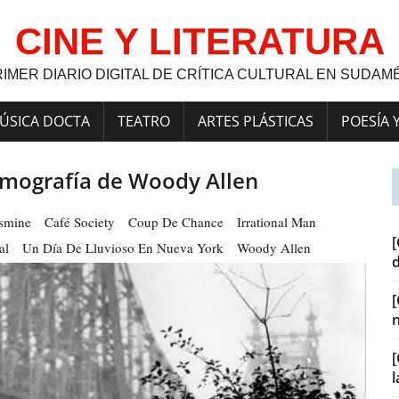
CINE Y LITERATURA
RIMER DIARIO DIGITAL DE CRÍTICA CULTURAL EN SUDAM
ÚSICA DOCTA
TEATRO
ARTES PLÁSTICAS
POESÍA 
lmografía de Woody Allen
asmine
Café Society
Coup De Chance
Irrational Man
[
al
Un Día De Lluvioso En Nueva York
Woody Allen
[