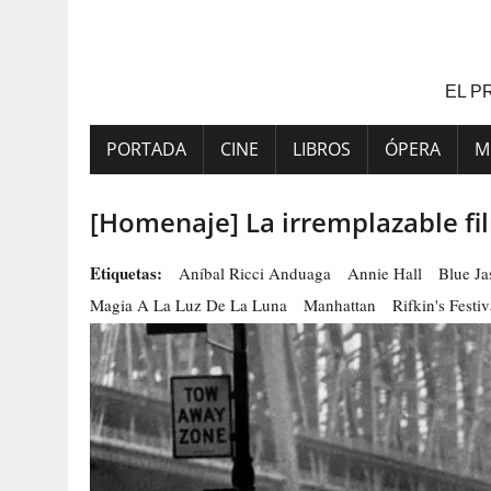
Saltar
al
contenido
EL P
PORTADA
CINE
LIBROS
ÓPERA
M
[Homenaje] La irremplazable fi
Etiquetas:
Aníbal Ricci Anduaga
Annie Hall
Blue J
Magia A La Luz De La Luna
Manhattan
Rifkin's Festiv