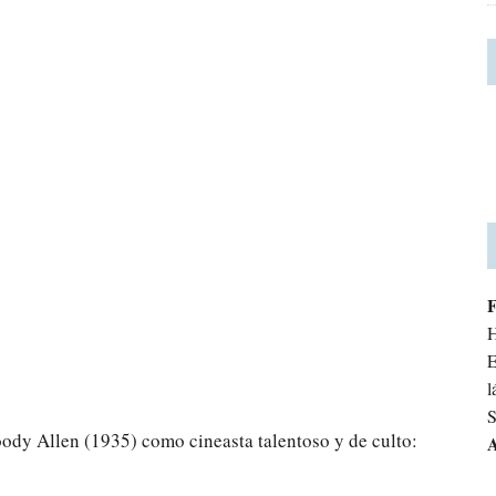
H
E
l
S
ody Allen (1935) como cineasta talentoso y de culto:
A