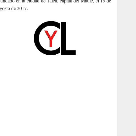
undado en la ciudad de Talca, capital del Maule, el 15 de
gosto de 2017.