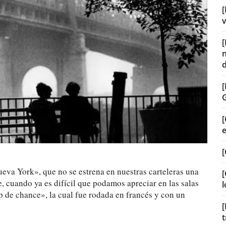
[
v
[
[
eva York», que no se estrena en nuestras carteleras una
[
, cuando ya es difícil que podamos apreciar en las salas
l
 de chance», la cual fue rodada en francés y con un
[
t