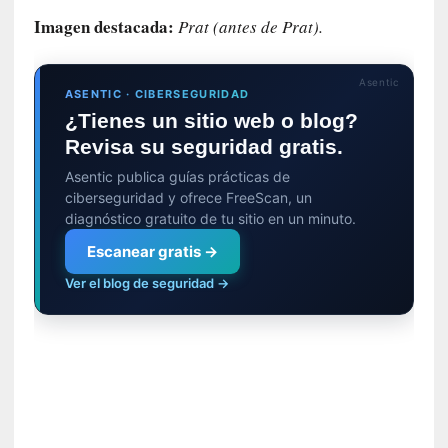
d
Imagen destacada:
Prat (antes de Prat).
e
u
n
Asentic
ASENTIC · CIBERSEGURIDAD
a
¿Tienes un sitio web o blog?
t
Revisa su seguridad gratis.
r
a
Asentic publica guías prácticas de
s
ciberseguridad y ofrece FreeScan, un
l
diagnóstico gratuito de tu sitio en un minuto.
a
Escanear gratis →
c
i
Ver el blog de seguridad →
ó
n
a
u
d
i
o