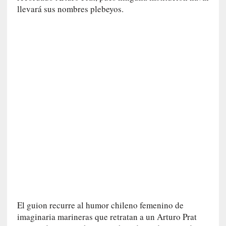
n
llevará sus nombres plebeyos.
s
a
y
o
]
«
E
n
c
o
n
v
e
r
s
a
c
El guion recurre al humor chileno femenino de
i
imaginaria marineras que retratan a un Arturo Prat
ó