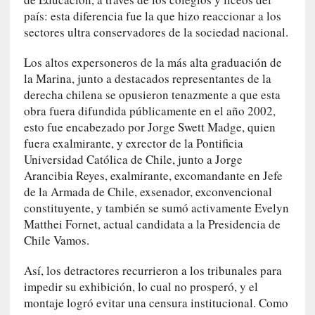
[
país: esta diferencia fue la que hizo reaccionar a los
E
sectores ultra conservadores de la sociedad nacional.
n
s
Los altos expersoneros de la más alta graduación de
a
la Marina, junto a destacados representantes de la
y
derecha chilena se opusieron tenazmente a que esta
o
obra fuera difundida públicamente en el año 2002,
]
esto fue encabezado por Jorge Swett Madge, quien
«
fuera exalmirante, y exrector de la Pontificia
E
l
Universidad Católica de Chile, junto a Jorge
e
Arancibia Reyes, exalmirante, excomandante en Jefe
x
de la Armada de Chile, exsenador, exconvencional
t
constituyente, y también se sumó activamente Evelyn
r
Matthei Fornet, actual candidata a la Presidencia de
a
Chile Vamos.
n
j
Así, los detractores recurrieron a los tribunales para
e
impedir su exhibición, lo cual no prosperó, y el
r
montaje logró evitar una censura institucional. Como
o