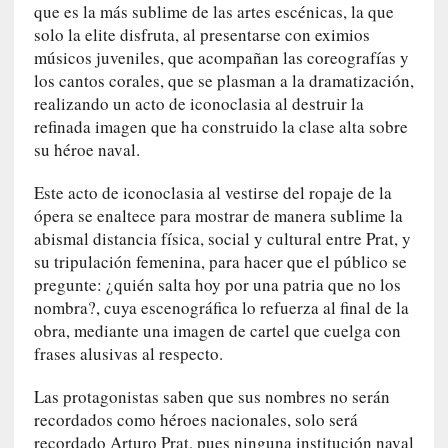
u
que es la más sublime de las artes escénicas, la que
a
solo la elite disfruta, al presentarse con eximios
j
músicos juveniles, que acompañan las coreografías y
e
los cantos corales, que se plasman a la dramatización,
d
realizando un acto de iconoclasia al destruir la
e
refinada imagen que ha construido la clase alta sobre
s
su héroe naval.
u
s
Este acto de iconoclasia al vestirse del ropaje de la
m
ópera se enaltece para mostrar de manera sublime la
a
abismal distancia física, social y cultural entre Prat, y
n
su tripulación femenina, para hacer que el público se
u
pregunte: ¿quién salta hoy por una patria que no los
a
nombra?, cuya escenográfica lo refuerza al final de la
l
obra, mediante una imagen de cartel que cuelga con
e
s
frases alusivas al respecto.
»
Las protagonistas saben que sus nombres no serán
[
recordados como héroes nacionales, solo será
E
recordado Arturo Prat, pues ninguna institución naval