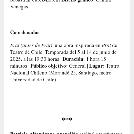
d
Venegas.
e
l
a
c
Coordenadas
a
í
Prat (antes de Prat)
, una obra inspirada en
Prat
de
d
Teatro de Chile. Temporada del 5 al 14 de junio de
a
Duración:
2025, a las 19:30 horas |
1 hora 15
»
Público objetivo:
Lugar:
minutos |
General |
Teatro
:
Nacional Chileno (Morandé 25, Santiago, metro
L
Universidad de Chile).
a
m
e
m
o
r
***
i
a
d
Patricio Altamirano Arancibia
realizó sus primeros