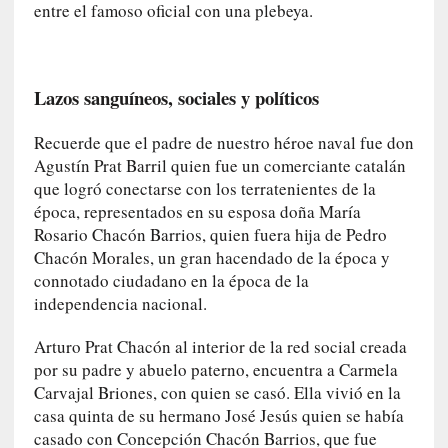
entre el famoso oficial con una plebeya.
»
:
E
s
Lazos sanguíneos, sociales y políticos
e
e
Recuerde que el padre de nuestro héroe naval fue don
n
Agustín Prat Barril quien fue un comerciante catalán
c
que logró conectarse con los terratenientes de la
o
época, representados en su esposa doña María
n
Rosario Chacón Barrios, quien fuera hija de Pedro
t
Chacón Morales, un gran hacendado de la época y
r
connotado ciudadano en la época de la
a
independencia nacional.
r
s
Arturo Prat Chacón al interior de la red social creada
e
por su padre y abuelo paterno, encuentra a Carmela
a
Carvajal Briones, con quien se casó. Ella vivió en la
s
casa quinta de su hermano José Jesús quien se había
í
m
casado con Concepción Chacón Barrios, que fue