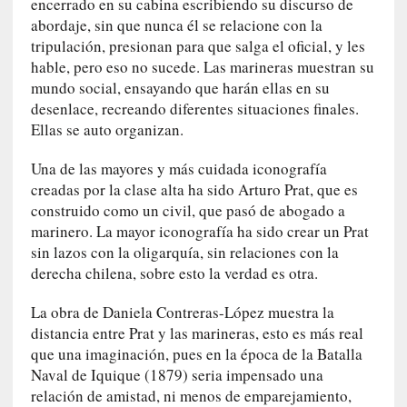
encerrado en su cabina escribiendo su discurso de
n
abordaje, sin que nunca él se relacione con la
c
o
tripulación, presionan para que salga el oficial, y les
n
hable, pero eso no sucede. Las marineras muestran su
H
mundo social, ensayando que harán ellas en su
a
desenlace, recreando diferentes situaciones finales.
n
Ellas se auto organizan.
s
-
Una de las mayores y más cuidada iconografía
G
creadas por la clase alta ha sido Arturo Prat, que es
e
construido como un civil, que pasó de abogado a
o
marinero. La mayor iconografía ha sido crear un Prat
r
sin lazos con la oligarquía, sin relaciones con la
g
derecha chilena, sobre esto la verdad es otra.
G
a
La obra de Daniela Contreras-López muestra la
d
distancia entre Prat y las marineras, esto es más real
a
que una imaginación, pues en la época de la Batalla
m
Naval de Iquique (1879) seria impensado una
e
relación de amistad, ni menos de emparejamiento,
r