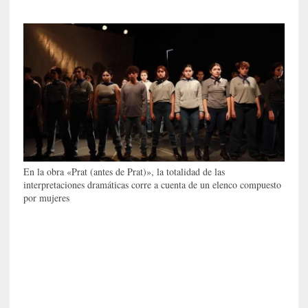
o
s
[
E
n
s
a
y
o
]
En la obra «Prat (antes de Prat)», la totalidad de las
«
interpretaciones dramáticas corre a cuenta de un elenco compuesto
L
por mujeres
a
o
d
i
s
e
a