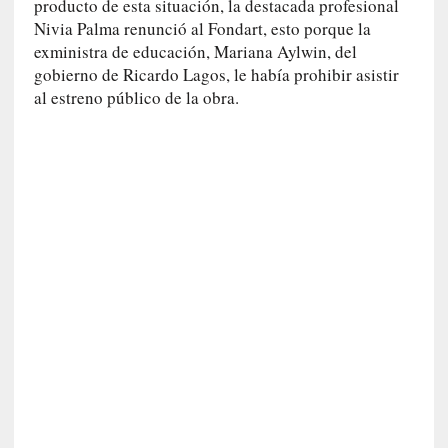
producto de esta situación, la destacada profesional
»
Nivia Palma renunció al Fondart, esto porque la
:
exministra de educación, Mariana Aylwin, del
L
gobierno de Ricardo Lagos, le había prohibir asistir
a
al estreno público de la obra.
b
a
n
a
l
i
d
a
d
d
e
l
a
v
i
o