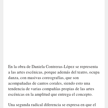
«
N
o
h
a
y
n
a
d
a
m
á
En la obra de Daniela Contreras-López se representa
s
a las artes escénicas, porque además del teatro, ocupa
n
danza, con masivas coreografías, que son
e
acompañadas de cantos corales, siendo esto una
c
tendencia de varias compañías propias de las artes
e
escénicas en la amplitud que entrega el concepto.
s
a
Una segunda radical diferencia se expresa en que el
r