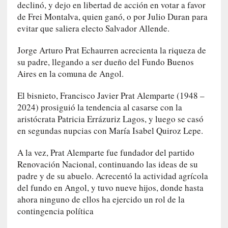
o
declinó, y dejo en libertad de acción en votar a favor
de Frei Montalva, quien ganó, o por Julio Duran para
[
evitar que saliera electo Salvador Allende.
C
r
Jorge Arturo Prat Echaurren acrecienta la riqueza de
ó
su padre, llegando a ser dueño del Fundo Buenos
n
Aires en la comuna de Angol.
i
c
El bisnieto, Francisco Javier Prat Alemparte (1948 –
a
2024) prosiguió la tendencia al casarse con la
]
aristócrata Patricia Errázuriz Lagos, y luego se casó
C
en segundas nupcias con María Isabel Quiroz Lepe.
o
n
A la vez, Prat Alemparte fue fundador del partido
I
Renovación Nacional, continuando las ideas de su
b
padre y de su abuelo. Acrecentó la actividad agrícola
a
del fundo en Angol, y tuvo nueve hijos, donde hasta
r
ahora ninguno de ellos ha ejercido un rol de la
r
contingencia política
a