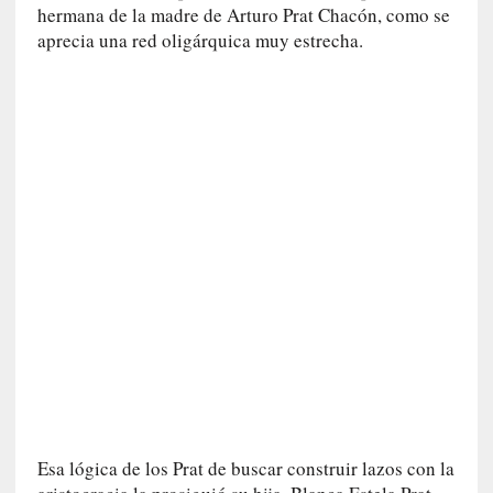
i
hermana de la madre de Arturo Prat Chacón, como se
s
aprecia una red oligárquica muy estrecha.
m
o
[
C
r
í
t
i
c
a
]
«
C
o
r
t
Esa lógica de los Prat de buscar construir lazos con la
o