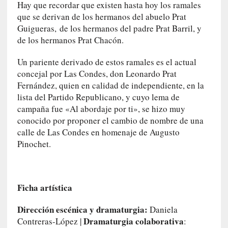
e
Hay que recordar que existen hasta hoy los ramales
n
que se derivan de los hermanos del abuelo Prat
L
Guigueras, de los hermanos del padre Prat Barril, y
a
de los hermanos Prat Chacón.
E
s
Un pariente derivado de estos ramales es el actual
c
concejal por Las Condes, don Leonardo Prat
a
Fernández, quien en calidad de independiente, en la
l
lista del Partido Republicano, y cuyo lema de
a
campaña fue «Al abordaje por ti», se hizo muy
d
conocido por proponer el cambio de nombre de una
e
calle de Las Condes en homenaje de Augusto
V
Pinochet.
a
l
p
a
Ficha artística
r
a
Dirección escénica y dramaturgia:
Daniela
í
Dramaturgia colaborativa
Contreras-López |
:
s