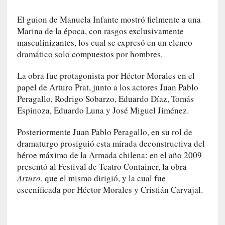
l
e
El guion de Manuela Infante mostró fielmente a una
n
Marina de la época, con rasgos exclusivamente
c
masculinizantes, los cual se expresó en un elenco
i
dramático solo compuestos por hombres.
a
La obra fue protagonista por Héctor Morales en el
[
papel de Arturo Prat, junto a los actores Juan Pablo
E
Peragallo, Rodrigo Sobarzo, Eduardo Díaz, Tomás
n
Espinoza, Eduardo Luna y José Miguel Jiménez.
t
r
Posteriormente Juan Pablo Peragallo, en su rol de
e
dramaturgo prosiguió esta mirada deconstructiva del
v
héroe máximo de la Armada chilena: en el año 2009
i
presentó al Festival de Teatro Container, la obra
s
Arturo
, que el mismo dirigió, y la cual fue
t
escenificada por Héctor Morales y Cristián Carvajal.
a
]
A