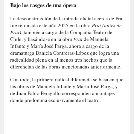
l
Bajo los rasgos de una ópera
f
o
La desconstrucción de la mirada oficial acerca de Prat
n
fue retomada este año 2025 en la obra
Prat (antes de
s
Prat)
, también a cargo de la Compañía Teatro de
o
Chile, y basándose en la obra
Prat
de Manuela
M
Infante y María José Parga, ahora a cargo de la
a
dramaturga Daniela Contreras-López que logra una
t
radicalidad plena en al menos tres hechos que la
u
diferencian de las obras mencionadas anteriormente.
s
S
Con todo, la primera radical diferencia se basa en que
a
las obras de Manuela Infante y María José Parga, y
n
t
de Juan Pablo Peragallo corresponden a montajes
a
donde predomina exclusivamente el teatro.
C
r
u
z
: