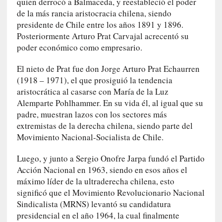
quien derrocó a Balmaceda, y reestableció el poder
s
de la más rancia aristocracia chilena, siendo
c
presidente de Chile entre los años 1891 y 1896.
é
Posteriormente Arturo Prat Carvajal acrecentó su
p
poder económico como empresario.
t
i
El nieto de Prat fue don Jorge Arturo Prat Echaurren
c
(1918 – 1971), el que prosiguió la tendencia
o
aristocrática al casarse con María de la Luz
y
Alemparte Pohlhammer. En su vida él, al igual que su
d
padre, muestran lazos con los sectores más
e
extremistas de la derecha chilena, siendo parte del
s
Movimiento Nacional-Socialista de Chile.
e
n
Luego, y junto a Sergio Onofre Jarpa fundó el Partido
c
Acción Nacional en 1963, siendo en esos años el
a
máximo líder de la ultraderecha chilena, esto
n
significó que el Movimiento Revolucionario Nacional
t
Sindicalista (MRNS) levantó su candidatura
a
presidencial en el año 1964, la cual finalmente
d