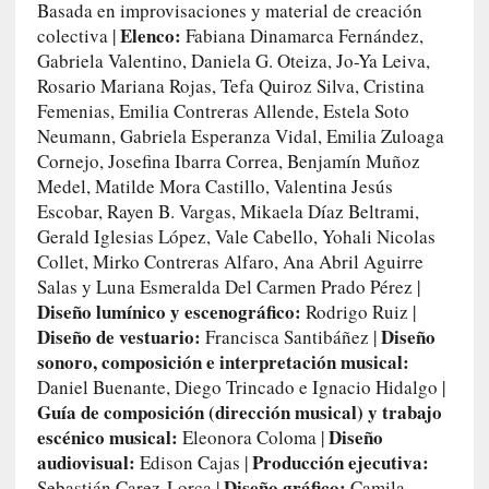
Basada en improvisaciones y material de creación
o
Elenco:
colectiva |
Fabiana Dinamarca Fernández,
Gabriela Valentino, Daniela G. Oteiza, Jo-Ya Leiva,
[
Rosario Mariana Rojas, Tefa Quiroz Silva, Cristina
C
r
Femenias, Emilia Contreras Allende, Estela Soto
í
Neumann, Gabriela Esperanza Vidal, Emilia Zuloaga
t
Cornejo, Josefina Ibarra Correa, Benjamín Muñoz
i
Medel, Matilde Mora Castillo, Valentina Jesús
c
Escobar, Rayen B. Vargas, Mikaela Díaz Beltrami,
a
Gerald Iglesias López, Vale Cabello, Yohali Nicolas
]
Collet, Mirko Contreras Alfaro, Ana Abril Aguirre
«
Salas y Luna Esmeralda Del Carmen Prado Pérez |
E
Diseño lumínico y escenográfico:
Rodrigo Ruiz |
l
Diseño de vestuario:
Diseño
Francisca Santibáñez |
s
sonoro, composición e interpretación musical:
o
Daniel Buenante, Diego Trincado e Ignacio Hidalgo |
n
Guía de composición (dirección musical) y trabajo
i
escénico musical:
Diseño
Eleonora Coloma |
d
audiovisual:
Producción ejecutiva:
Edison Cajas |
o
Diseño gráfico:
Sebastián Carez-Lorca |
Camila