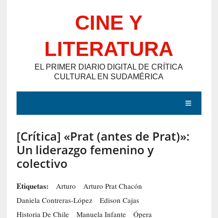
Saltar
CINE Y
al
contenido
LITERATURA
EL PRIMER DIARIO DIGITAL DE CRÍTICA
CULTURAL EN SUDAMÉRICA
MENÚ
[Crítica] «Prat (antes de Prat)»:
E
Un liderazgo femenino y
N
colectivo
T
R
Etiquetas:
Arturo
Arturo Prat Chacón
A
Daniela Contreras-López
Edison Cajas
D
Historia De Chile
Manuela Infante
Ópera
A