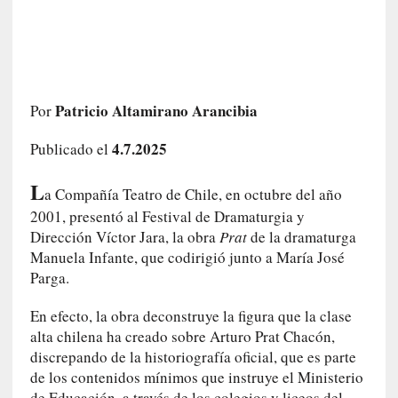
a
s
m
e
m
Patricio Altamirano Arancibia
Por
o
r
4.7.2025
Publicado el
i
a
L
s
a Compañía Teatro de Chile, en octubre del año
n
2001, presentó al Festival de Dramaturgia y
o
Dirección Víctor Jara, la obra
Prat
de la dramaturga
v
Manuela Infante, que codirigió junto a María José
e
Parga.
l
a
En efecto, la obra deconstruye la figura que la clase
d
alta chilena ha creado sobre Arturo Prat Chacón,
a
discrepando de la historiografía oficial, que es parte
s
de los contenidos mínimos que instruye el Ministerio
de Educación, a través de los colegios y liceos del