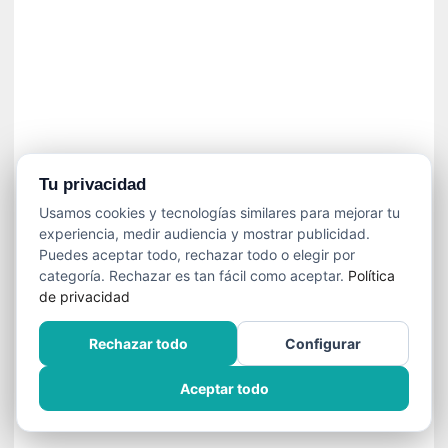
n
f
ó
n
i
c
a
N
a
Tu privacidad
c
Usamos cookies y tecnologías similares para mejorar tu
i
experiencia, medir audiencia y mostrar publicidad.
o
Puedes aceptar todo, rechazar todo o elegir por
n
categoría. Rechazar es tan fácil como aceptar.
Política
a
de privacidad
l
d
Rechazar todo
Configurar
e
C
Aceptar todo
h
i
l