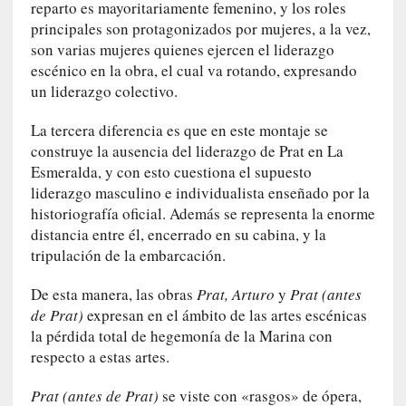
reparto es mayoritariamente femenino, y los roles
i
o
principales son protagonizados por mujeres, a la vez,
q
son varias mujeres quienes ejercen el liderazgo
u
escénico en la obra, el cual va rotando, expresando
e
un liderazgo colectivo.
e
m
La tercera diferencia es que en este montaje se
a
construye la ausencia del liderazgo de Prat en La
n
Esmeralda, y con esto cuestiona el supuesto
c
liderazgo masculino e individualista enseñado por la
i
historiografía oficial. Además se representa la enorme
p
distancia entre él, encerrado en su cabina, y la
a
tripulación de la embarcación.
r
a
De esta manera, las obras
Prat, Arturo
y
Prat (antes
l
de Prat)
expresan en el ámbito de las artes escénicas
l
la pérdida total de hegemonía de la Marina con
e
respecto a estas artes.
n
g
Prat (antes de Prat)
se viste con «rasgos» de ópera,