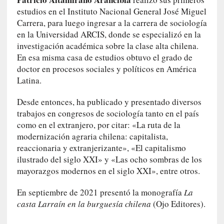
e
estudios en el Instituto Nacional General José Miguel
l
Carrera, para luego ingresar a la carrera de sociología
o
en la Universidad ARCIS, donde se especializó en la
s
investigación académica sobre la clase alta chilena.
c
En esa misma casa de estudios obtuvo el grado de
u
doctor en procesos sociales y políticos en América
e
Latina.
r
p
Desde entonces, ha publicado y presentado diversos
o
trabajos en congresos de sociología tanto en el país
s
como en el extranjero, por citar: «La ruta de la
s
modernización agraria chilena: capitalista,
i
reaccionaria y extranjerizante», «El capitalismo
l
ilustrado del siglo XXI» y «Las ocho sombras de los
e
mayorazgos modernos en el siglo XXI», entre otros.
n
c
En septiembre de 2021 presentó la monografía
La
i
casta Larraín en la burguesía chilena
(Ojo Editores).
a
d