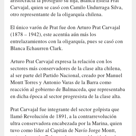
aristocracia la prosiguió su hija, Blanca Estela Prat
M
Carvajal, quien se casó con Camilo Undurraga Silva,
a
otro representante de la oligarquía chilena.
l
t
El único varón de Prat fue don Arturo Prat Carvajal
é
(1878 – 1942), este acentúa aún más los
s
»
entrelazamientos con la oligarquía, pues se casó con
:
Blanca Echaurren Clark.
U
n
Arturo Prat Carvajal expresa la relación con los
a
sectores más conservadores de la clase alta chilena,
v
al ser parte del Partido Nacional, creado por Manuel
e
Montt Torres y Antonio Varas de la Barra como
n
reacción al gobierno de Balmaceda, que representaba
t
en dicha época al sector progresista de la clase alta.
u
r
Prat Carvajal fue integrante del sector golpista que
e
llamó Revolución de 1891, a la contrarrevolución
r
ultra conservadora encabezada por la Marina, quien
o
tuvo como líder al Capitán de Navío Jorge Montt,
e