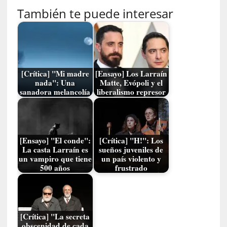
n
También te puede interesar
e
»
:
E
l
[Crítica] "Mi madre
[Ensayo] Los Larraín
m
nada": Una
Matte, Evópoli y el
i
sanadora melancolía
liberalismo represor
t
o
b
a
[Ensayo] "El conde":
[Crítica] "H!": Los
j
La casta Larraín es
sueños juveniles de
o
un vampiro que tiene
un país violento y
l
500 años
frustrado
a
a
r
q
[Crítica] "La secreta
u
obscenidad de cada