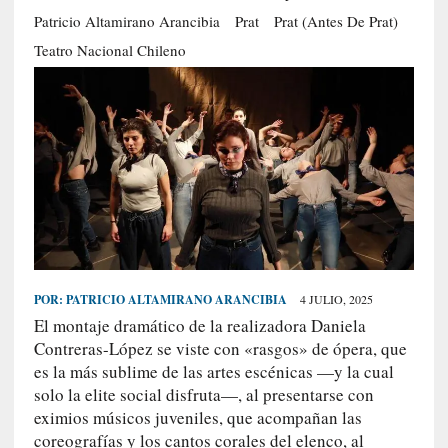
S
Patricio Altamirano Arancibia
Prat
Prat (antes De Prat)
R
Teatro Nacional Chileno
E
C
I
E
N
T
E
S
POR:
PATRICIO ALTAMIRANO ARANCIBIA
4 JULIO, 2025
[
El montaje dramático de la realizadora Daniela
C
Contreras-López se viste con «rasgos» de ópera, que
r
es la más sublime de las artes escénicas —y la cual
ó
solo la elite social disfruta—, al presentarse con
n
eximios músicos juveniles, que acompañan las
i
coreografías y los cantos corales del elenco, al