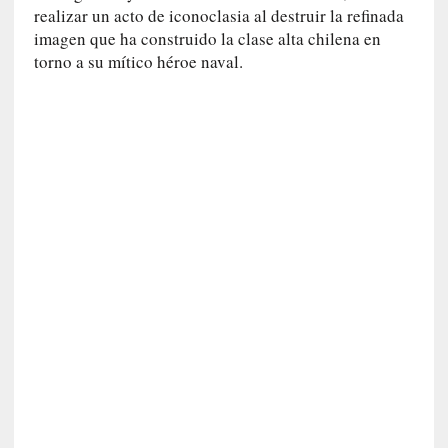
c
realizar un acto de iconoclasia al destruir la refinada
a
imagen que ha construido la clase alta chilena en
]
torno a su mítico héroe naval.
P
a
l
a
b
r
a
s
d
e
V
a
l
é
r
y
:
L