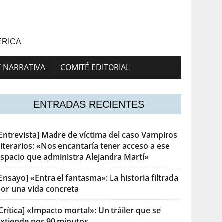
ÉRICA
Y NARRATIVA
COMITÉ EDITORIAL
ENTRADAS RECIENTES
[Entrevista] Madre de víctima del caso Vampiros
iterarios: «Nos encantaría tener acceso a ese
espacio que administra Alejandra Martí»
Ensayo] «Entra el fantasma»: La historia filtrada
por una vida concreta
Crítica] «Impacto mortal»: Un tráiler que se
extiende por 90 minutos