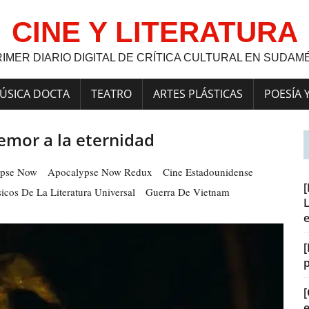
CINE Y LITERATURA
RIMER DIARIO DIGITAL DE CRÍTICA CULTURAL EN SUDAM
ÚSICA DOCTA
TEATRO
ARTES PLÁSTICAS
POESÍA 
emor a la eternidad
ypse Now
Apocalypse Now Redux
Cine Estadounidense
icos De La Literatura Universal
Guerra De Vietnam
L
[
[