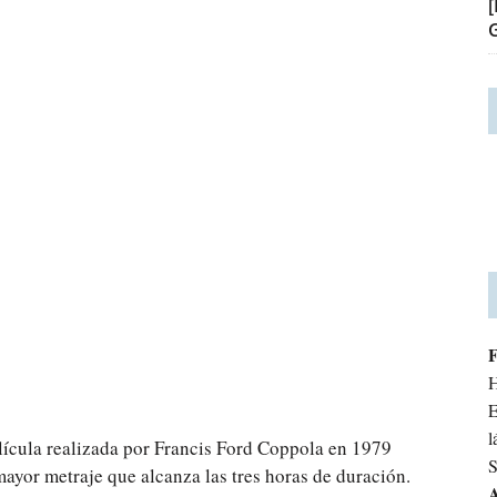
H
E
l
elícula realizada por Francis Ford Coppola en 1979
S
ayor metraje que alcanza las tres horas de duración.
A