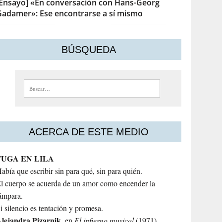
[Ensayo] «En conversación con Hans-Georg
Gadamer»: Ese encontrarse a sí mismo
BÚSQUEDA
Buscar:
ACERCA DE ESTE MEDIO
FUGA EN LILA
abía que escribir sin para qué, sin para quién.
l cuerpo se acuerda de un amor como encender la
ámpara.
i silencio es tentación y promesa.
lejandra
Pizarnik
, en
El infierno musical
(1971)