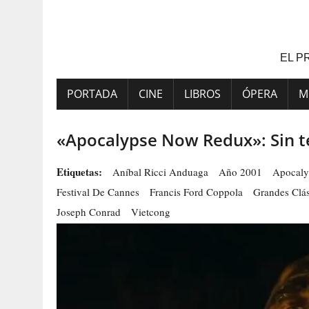
Saltar
al
contenido
EL P
PORTADA
CINE
LIBROS
ÓPERA
M
«Apocalypse Now Redux»: Sin t
Etiquetas:
Aníbal Ricci Anduaga
Año 2001
Apocal
Festival De Cannes
Francis Ford Coppola
Grandes Clás
Joseph Conrad
Vietcong