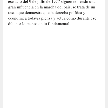
o
ese acto del 9 de julio de 1977 siguen teniendo una
]
gran influencia en la marcha del país, se trata de un
«
texto que demuestra que la derecha política y
E
económica todavía piensa y actúa como durante ese
n
día, por lo menos en lo fundamental.
t
r
a
e
l
f
a
n
t
a
s
m
a
»
:
L