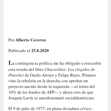
a
h
i
s
t
o
r
Alberto Cecereu
Por
i
a
25.8.2020
Publicado el
f
i
L
a contingencia política me ha obligado a reescribir
l
esta reseña del libro
Chacarillas: Los elegidos de
t
r
Pinochet
de Guido Arroyo y Felipe Reyes. Primero
a
vino la rebelión en la derecha con aprobar un
d
proyecto nacido desde la izquierda —el retiro del
a
10% de los fondos de AFP— y ahora esto de que
p
Joaquín Lavín se autodenominó socialdemócrata.
o
r
El 9 de julio de 1977, en plena dictadura cívico–