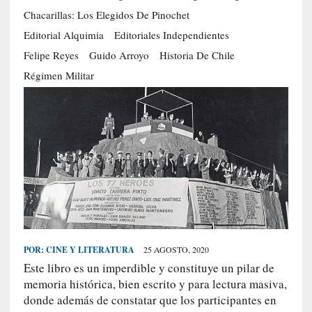
S
Chacarillas: Los Elegidos De Pinochet
R
Editorial Alquimia
Editoriales Independientes
E
Felipe Reyes
Guido Arroyo
Historia De Chile
C
Régimen Militar
I
E
N
T
E
S
[
E
POR:
CINE Y LITERATURA
25 AGOSTO, 2020
n
s
Este libro es un imperdible y constituye un pilar de
a
memoria histórica, bien escrito y para lectura masiva,
y
donde además de constatar que los participantes en