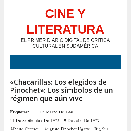
Saltar
CINE Y
al
contenido
LITERATURA
EL PRIMER DIARIO DIGITAL DE CRÍTICA
CULTURAL EN SUDAMÉRICA
MENÚ
«Chacarillas: Los elegidos de
E
Pinochet»: Los símbolos de un
N
régimen que aún vive
T
R
Etiquetas:
11 De Marzo De 1990
A
11 De Septiembre De 1973
9 De Julio De 1977
D
Alberto Cecereu
Augusto Pinochet Ugarte
Big Sur
A