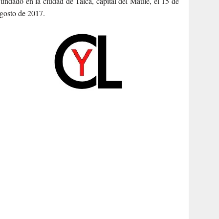
undado en la ciudad de Talca, capital del Maule, el 15 de
gosto de 2017.