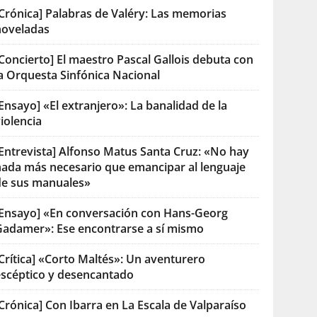
[Crónica] Palabras de Valéry: Las memorias
noveladas
Concierto] El maestro Pascal Gallois debuta con
la Orquesta Sinfónica Nacional
Ensayo] «El extranjero»: La banalidad de la
iolencia
[Entrevista] Alfonso Matus Santa Cruz: «No hay
nada más necesario que emancipar al lenguaje
de sus manuales»
[Ensayo] «En conversación con Hans-Georg
Gadamer»: Ese encontrarse a sí mismo
Crítica] «Corto Maltés»: Un aventurero
escéptico y desencantado
Crónica] Con Ibarra en La Escala de Valparaíso