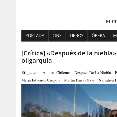
Saltar
al
contenido
EL P
PORTADA
CINE
LIBROS
ÓPERA
M
[Crítica] «Después de la niebla»
oligarquía
Etiquetas:
Autoras Chilenas
Después De La Niebla
E
María Edwards Urrejola
Martín Parra Olave
Narrativa 