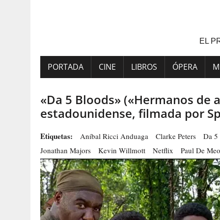
Saltar
al
contenido
EL P
PORTADA
CINE
LIBROS
ÓPERA
M
«Da 5 Bloods» («Hermanos de a
estadounidense, filmada por Sp
Etiquetas:
Aníbal Ricci Anduaga
Clarke Peters
Da 5
Jonathan Majors
Kevin Willmott
Netflix
Paul De Me