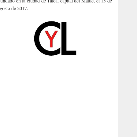
undado en la ciudad de Talca, capital del Maule, el 15 de
gosto de 2017.