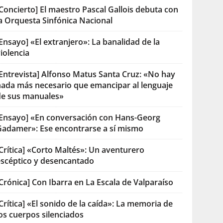
Concierto] El maestro Pascal Gallois debuta con
la Orquesta Sinfónica Nacional
Ensayo] «El extranjero»: La banalidad de la
iolencia
[Entrevista] Alfonso Matus Santa Cruz: «No hay
nada más necesario que emancipar al lenguaje
de sus manuales»
[Ensayo] «En conversación con Hans-Georg
Gadamer»: Ese encontrarse a sí mismo
Crítica] «Corto Maltés»: Un aventurero
escéptico y desencantado
Crónica] Con Ibarra en La Escala de Valparaíso
Crítica] «El sonido de la caída»: La memoria de
os cuerpos silenciados