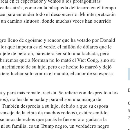
real en el espectador y vemos a los protagonistas
écadas atrás, como en la búsqueda del tesoro en el tiempo
ee para entender todo el desconcierto. Mi interpretación
ido un camino sinuoso, donde muchas veces han ocurrido
egro lleno de egoísmo y rencor que ha votado por Donald
lor que importa es el verde, el millón de dólares que le
u jefe de pelotón, pareciera ser sólo una fachada, pero
cubriremos que a Norman no lo mató el Viet Cong, sino su
 nacimiento de su hijo, pero ese hecho lo marcó y dejó
uiere luchar solo contra el mundo, el amor de su esposa
D
a y para más remate, racista. Se refiere con desprecio a los
iños), no les debe nada y para él son una manga de
C
. También desprecia a su hijo, debido a que su esposa
S
mensaje de la cinta da muchos rodeos), está resentido
2
se unos derechos que jamás le fueron otorgados a la
 ni su familia, es un Trump negro, un verdadero negro