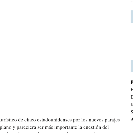
H
E
l
S
A
 turístico de cinco estadounidenses por los nuevos parajes
plano y pareciera ser más importante la cuestión del