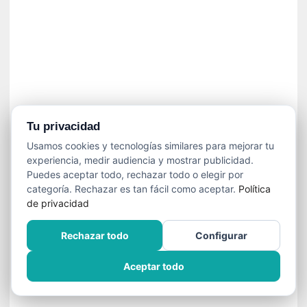
»
:
L
a
m
e
m
o
r
Tu privacidad
i
Usamos cookies y tecnologías similares para mejorar tu
a
experiencia, medir audiencia y mostrar publicidad.
d
Puedes aceptar todo, rechazar todo o elegir por
e
categoría. Rechazar es tan fácil como aceptar.
Política
l
de privacidad
o
s
Rechazar todo
Configurar
c
u
Aceptar todo
e
r
p