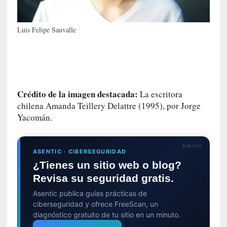
c
a
N
Luis Felipe Sauvalle
a
c
i
o
n
Crédito de la imagen destacada:
La escritora
a
chilena Amanda Teillery Delattre (1995), por Jorge
l
Yacomán.
[
E
Asentic
n
ASENTIC · CIBERSEGURIDAD
s
¿Tienes un sitio web o blog?
a
Revisa su seguridad gratis.
y
Asentic publica guías prácticas de
o
ciberseguridad y ofrece FreeScan, un
]
diagnóstico gratuito de tu sitio en un minuto.
«