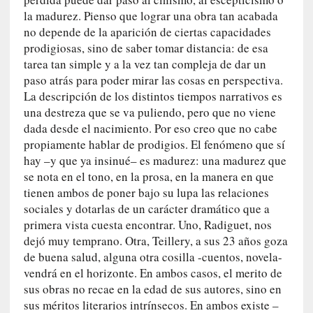
a
la madurez. Pienso que lograr una obra tan acabada
t
no depende de la aparición de ciertas capacidades
u
prodigiosas, sino de saber tomar distancia: de esa
r
tarea tan simple y a la vez tan compleja de dar un
a
paso atrás para poder mirar las cosas en perspectiva.
l
La descripción de los distintos tiempos narrativos es
e
una destreza que se va puliendo, pero que no viene
z
dada desde el nacimiento. Por eso creo que no cabe
a
propiamente hablar de prodigios. El fenómeno que sí
h
hay –y que ya insinué– es madurez: una madurez que
u
se nota en el tono, en la prosa, en la manera en que
m
tienen ambos de poner bajo su lupa las relaciones
a
sociales y dotarlas de un carácter dramático que a
n
primera vista cuesta encontrar. Uno, Radiguet, nos
a
dejó muy temprano. Otra, Teillery, a sus 23 años goza
de buena salud, alguna otra cosilla -cuentos, novela-
[
vendrá en el horizonte. En ambos casos, el merito de
C
r
sus obras no recae en la edad de sus autores, sino en
ó
sus méritos literarios intrínsecos. En ambos existe –