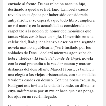
enviado al frente. De esa relación nace un hijo,
v
destinado a quedarse huérfano. La novela causó
i
revuelo en su época por haber sido considerada
t
antipatriótica (se esperaba que todo libro cumpliera
a
un rol moral); en la actualidad es considerada un
n
carpetazo a la noción de honor decimonónica que
n
o
tantas vidas costó hace un siglo. Convertido en una
m
celebridad, Radiguet alcanzó a escribir una segunda
b
novela mas no a publicarla (“seré fusilado por los
r
soldados de Dios”, declaró mientras agonizaba de
a
fiebre tifoidea).
El baile del conde de Orgel,
novela
r
con la cual pretendía a la vez dar cuenta y marcar
distancia del descollante Marcel Proust, es también
[
una elegía a las viejas aristocracias, con sus modales
C
y valores caídos en desuso. Con una prosa exquisita,
r
Radiguet nos invita a la vida del conde, un diletante
í
cuya indiferencia por su mujer hace que esta ponga
t
los ojos en un recién llegado.
i
c