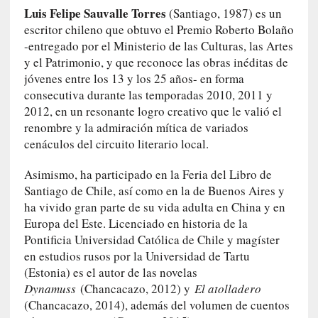
y
Luis Felipe Sauvalle Torres
(Santiago, 1987) es un
:
escritor chileno que obtuvo el Premio Roberto Bolaño
L
-entregado por el Ministerio de las Culturas, las Artes
a
y el Patrimonio, y que reconoce las obras inéditas de
s
jóvenes entre los 13 y los 25 años- en forma
m
e
consecutiva durante las temporadas 2010, 2011 y
m
2012, en un resonante logro creativo que le valió el
o
renombre y la admiración mítica de variados
r
cenáculos del circuito literario local.
i
a
Asimismo, ha participado en la Feria del Libro de
s
Santiago de Chile, así como en la de Buenos Aires y
n
ha vivido gran parte de su vida adulta en China y en
o
Europa del Este. Licenciado en historia de la
v
Pontificia Universidad Católica de Chile y magíster
e
en estudios rusos por la Universidad de Tartu
l
(Estonia) es el autor de las novelas
a
Dynamuss
(Chancacazo, 2012) y
El atolladero
d
(Chancacazo, 2014), además del volumen de cuentos
a