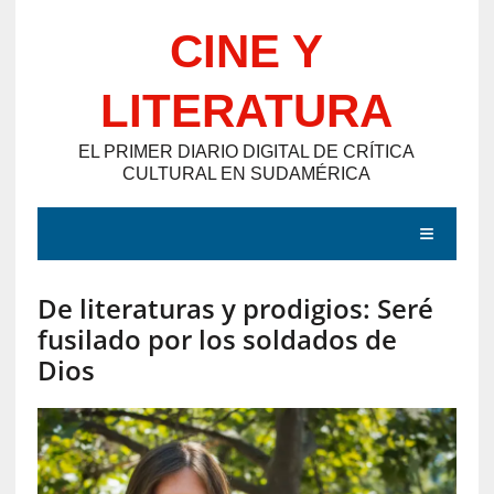
Saltar
CINE Y
al
contenido
LITERATURA
EL PRIMER DIARIO DIGITAL DE CRÍTICA
CULTURAL EN SUDAMÉRICA
MENÚ
De literaturas y prodigios: Seré
E
fusilado por los soldados de
N
Dios
T
R
A
D
A