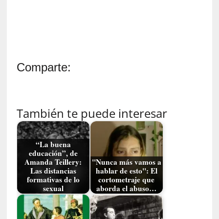
i
d
a
d
d
e
Comparte:
l
a
v
i
También te puede interesar
o
l
e
“La buena
n
educación”, de
c
Amanda Teillery:
"Nunca más vamos a
i
Las distancias
hablar de esto": El
formativas de lo
cortometraje que
a
sexual
aborda el abuso…
[
E