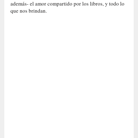
n
además- el amor compartido por los libros, y todo lo
i
que nos brindan.
c
a
]
P
a
l
a
b
r
a
s
d
e
V
a
l
é
r