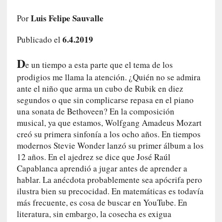
c
Luis Felipe Sauvalle
Por
o
s
6.4.2019
Publicado el
a
s
D
i
e un tiempo a esta parte que el tema de los
n
prodigios me llama la atención. ¿Quién no se admira
v
ante el niño que arma un cubo de Rubik en diez
i
segundos o que sin complicarse repasa en el piano
s
una sonata de Bethoveen? En la composición
i
musical, ya que estamos, Wolfgang Amadeus Mozart
b
creó su primera sinfonía a los ocho años. En tiempos
l
modernos Stevie Wonder lanzó su primer álbum a los
e
12 años. En el ajedrez se dice que José Raúl
s
Capablanca aprendió a jugar antes de aprender a
»
hablar. La anécdota probablemente sea apócrifa pero
:
ilustra bien su precocidad. En matemáticas es todavía
R
más frecuente, es cosa de buscar en YouTube. En
e
literatura, sin embargo, la cosecha es exigua
a