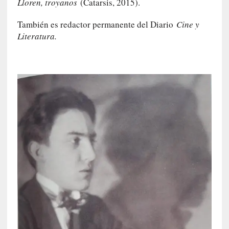
Lloren, troyanos
(Catarsis, 2015).
s
También es redactor permanente del Diario
Cine y
[
Literatura.
C
o
n
c
i
e
r
t
o
]
E
l
m
a
e
s
t