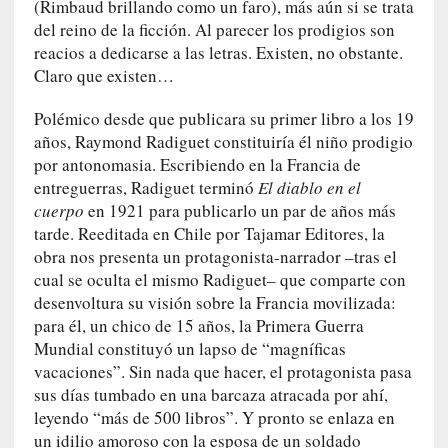
(Rimbaud brillando como un faro), más aún si se trata
l
i
del reino de la ficción. Al parecer los prodigios son
d
reacios a dedicarse a las letras. Existen, no obstante.
a
Claro que existen…
d
e
Polémico desde que publicara su primer libro a los 19
s
años, Raymond Radiguet constituiría él niño prodigio
q
por antonomasia. Escribiendo en la Francia de
u
entreguerras, Radiguet terminó
El diablo en el
e
cuerpo
en 1921 para publicarlo un par de años más
l
tarde. Reeditada en Chile por Tajamar Editores, la
o
obra nos presenta un protagonista-narrador –tras el
s
cual se oculta el mismo Radiguet– que comparte con
a
desenvoltura su visión sobre la Francia movilizada:
d
para él, un chico de 15 años, la Primera Guerra
u
Mundial constituyó un lapso de “magníficas
l
vacaciones”. Sin nada que hacer, el protagonista pasa
t
sus días tumbado en una barcaza atracada por ahí,
o
leyendo “más de 500 libros”. Y pronto se enlaza en
s
un idilio amoroso con la esposa de un soldado
e