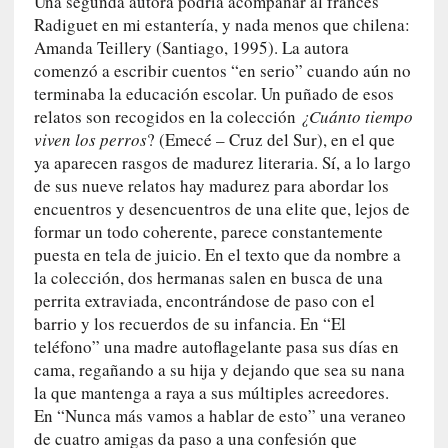
Una segunda autora podría acompañar al francés
a
Radiguet en mi estantería, y nada menos que chilena:
]
Amanda Teillery (Santiago, 1995). La autora
«
comenzó a escribir cuentos “en serio” cuando aún no
L
terminaba la educación escolar. Un puñado de esos
o
relatos son recogidos en la colección
¿Cuánto tiempo
p
viven los perros
? (Emecé – Cruz del Sur), en el que
r
ya aparecen rasgos de madurez literaria. Sí, a lo largo
o
de sus nueve relatos hay madurez para abordar los
h
encuentros y desencuentros de una elite que, lejos de
i
formar un todo coherente, parece constantemente
b
i
puesta en tela de juicio. En el texto que da nombre a
d
la colección, dos hermanas salen en busca de una
o
perrita extraviada, encontrándose de paso con el
»
barrio y los recuerdos de su infancia. En “El
:
teléfono” una madre autoflagelante pasa sus días en
L
cama, regañando a su hija y dejando que sea su nana
a
la que mantenga a raya a sus múltiples acreedores.
s
En “Nunca más vamos a hablar de esto” una veraneo
v
de cuatro amigas da paso a una confesión que