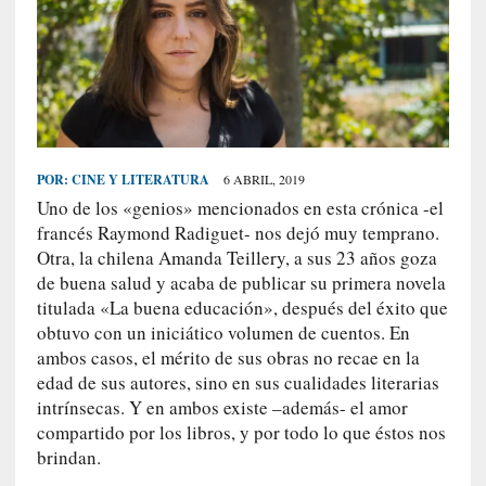
S
R
E
C
I
E
POR:
CINE Y LITERATURA
6 ABRIL, 2019
N
Uno de los «genios» mencionados en esta crónica -el
T
francés Raymond Radiguet- nos dejó muy temprano.
E
Otra, la chilena Amanda Teillery, a sus 23 años goza
S
de buena salud y acaba de publicar su primera novela
titulada «La buena educación», después del éxito que
obtuvo con un iniciático volumen de cuentos. En
[
ambos casos, el mérito de sus obras no recae en la
C
edad de sus autores, sino en sus cualidades literarias
r
intrínsecas. Y en ambos existe –además- el amor
í
compartido por los libros, y por todo lo que éstos nos
t
brindan.
i