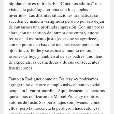
i
rápidamente es retirada. En “Como los adultos” una
r
visita a la psicóloga termina con los papeles
t
invertidos. Las distintas situaciones dramáticas se
u
suceden de manera vertiginosa pero no por eso dejan
d
de causarnos una profunda impresión. Con una prosa
e
clara, con un sentido del humor que entra y que se
s
retira en el momento justo (cosa que se agradece),
y
con un punto de vista que muchas veces parece un
d
ojo clínico, Teillery se asoma al mundo de los
e
jóvenes de hoy, y también al de sus padres, uno lleno
f
de expectativas desmedidas y de sus consecuentes
e
frustraciones.
c
t
Tanto en Radiguet como en Teillery –y podríamos
o
agregar uno que otro ejemplo más– el tanteo social
s
ocupa un lugar primordial. Aquí destacan las lecturas
d
e
que ambos realizaron de Marcel Proust, y de otros
l
autores de fuste. Sus personajes son jóvenes -como
a
ellos- pero la inocencia la perdieron hace rato: esa
n
pérdida puede dar paso al cinismo, al escepticismo o