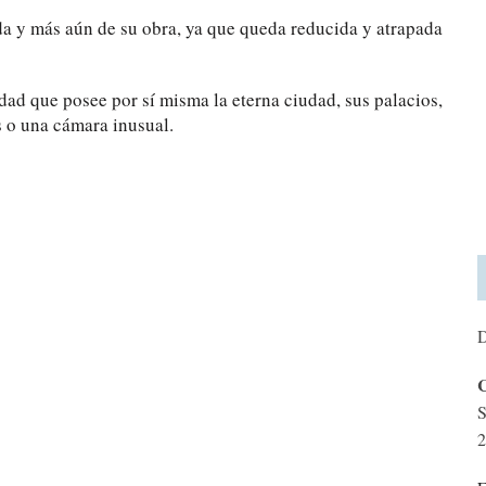
ida y más aún de su obra, ya que queda reducida y atrapada
dad que posee por sí misma la eterna ciudad, sus palacios,
s o una cámara inusual.
D
C
S
2