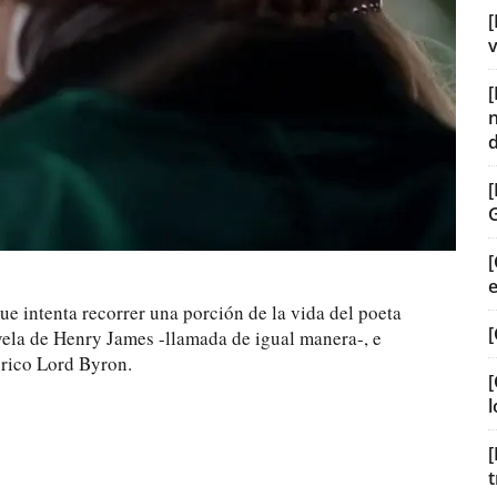
[
v
[
ue intenta recorrer una porción de la vida del poeta
[
ovela de Henry James -llamada de igual manera-, e
órico Lord Byron.
[
l
[
t