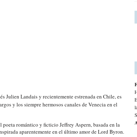
H
cés Julien Landais y recientemente estrenada en Chile, es
E
largos y los siempre hermosos canales de Venecia en el
l
S
A
l poeta romántico y ficticio Jeffrey Aspern, basada en la
inspirada aparentemente en el último amor de Lord Byron.