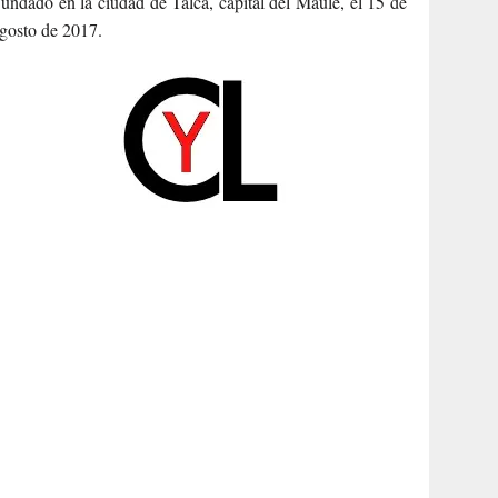
undado en la ciudad de Talca, capital del Maule, el 15 de
gosto de 2017.