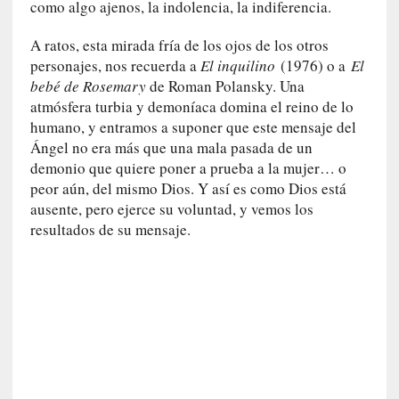
como algo ajenos, la indolencia, la indiferencia.
i
c
A ratos, esta mirada fría de los ojos de los otros
a
personajes, nos recuerda a
El inquilino
(1976) o a
El
]
bebé de Rosemary
de Roman Polansky. Una
«
atmósfera turbia y demoníaca domina el reino de lo
I
humano, y entramos a suponer que este mensaje del
m
Ángel no era más que una mala pasada de un
p
demonio que quiere poner a prueba a la mujer… o
a
peor aún, del mismo Dios. Y así es como Dios está
c
ausente, pero ejerce su voluntad, y vemos los
t
resultados de su mensaje.
o
m
o
r
t
a
l
»
: