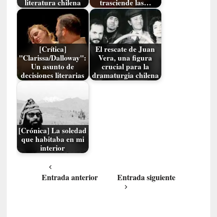
literatura chilena
trasciende las…
y
:
L
a
[Crítica]
El rescate de Juan
s
"Clarissa/Dalloway":
Vera, una figura
m
Un asunto de
crucial para la
e
decisiones literarias
dramaturgia chilena
m
o
r
i
a
[Crónica] La soledad
s
que habitaba en mi
n
interior
o
v
Entrada anterior
Entrada siguiente
e
l
a
d