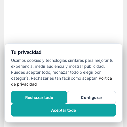
í
t
i
c
a
]
«
C
o
Tu privacidad
r
Usamos cookies y tecnologías similares para mejorar tu
t
experiencia, medir audiencia y mostrar publicidad.
o
Puedes aceptar todo, rechazar todo o elegir por
M
categoría. Rechazar es tan fácil como aceptar.
Política
a
de privacidad
l
t
Rechazar todo
Configurar
é
s
Aceptar todo
»
:
U