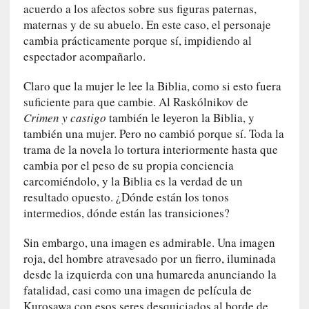
acuerdo a los afectos sobre sus figuras paternas,
c
maternas y de su abuelo. En este caso, el personaje
a
cambia prácticamente porque sí, impidiendo al
]
espectador acompañarlo.
«
L
Claro que la mujer le lee la Biblia, como si esto fuera
a
suficiente para que cambie. Al Raskólnikov de
n
Crimen y castigo
también le leyeron la Biblia, y
a
t
también una mujer. Pero no cambió porque sí. Toda la
u
trama de la novela lo tortura interiormente hasta que
r
cambia por el peso de su propia conciencia
a
carcomiéndolo, y la Biblia es la verdad de un
l
resultado opuesto. ¿Dónde están los tonos
e
intermedios, dónde están las transiciones?
z
a
Sin embargo, una imagen es admirable. Una imagen
d
roja, del hombre atravesado por un fierro, iluminada
e
desde la izquierda con una humareda anunciando la
l
fatalidad, casi como una imagen de película de
a
Kurosawa con esos seres desquiciados al borde de