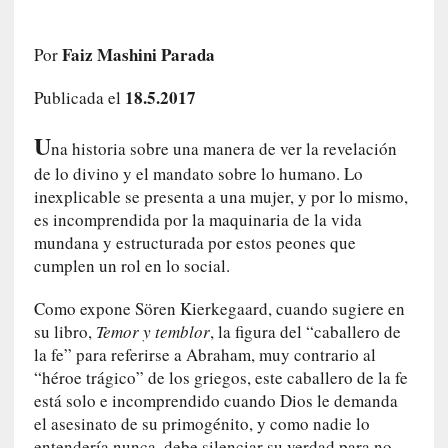
a
h
Faiz Mashini Parada
Por
i
s
18.5.2017
Publicada el
t
o
U
r
na historia sobre una manera de ver la revelación
i
de lo divino y el mandato sobre lo humano. Lo
a
inexplicable se presenta a una mujer, y por lo mismo,
f
es incomprendida por la maquinaria de la vida
i
mundana y estructurada por estos peones que
l
cumplen un rol en lo social.
t
r
Como expone Sören Kierkegaard, cuando sugiere en
a
su libro,
Temor y temblor
, la figura del “caballero de
d
la fe” para referirse a Abraham, muy contrario al
a
“héroe trágico” de los griegos, este caballero de la fe
p
está solo e incomprendido cuando Dios le demanda
o
el asesinato de su primogénito, y como nadie lo
r
entendería nunca, debe silenciar su verdad para no