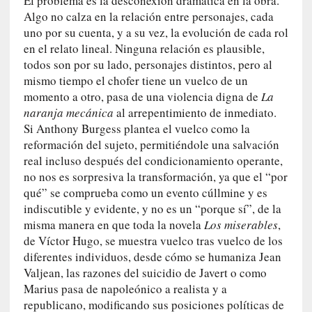
El problema es la desconexión dramática en la obra.
d
Algo no calza en la relación entre personajes, cada
e
uno por su cuenta, y a su vez, la evolución de cada rol
p
en el relato lineal. Ninguna relación es plausible,
o
r
todos son por su lado, personajes distintos, pero al
9
mismo tiempo el chofer tiene un vuelco de un
0
momento a otro, pasa de una violencia digna de
La
m
naranja mecánica
al arrepentimiento de inmediato.
i
Si Anthony Burgess plantea el vuelco como la
n
reformación del sujeto, permitiéndole una salvación
u
real incluso después del condicionamiento operante,
t
no nos es sorpresiva la transformación, ya que el “por
o
qué” se comprueba como un evento cúllmine y es
s
indiscutible y evidente, y no es un “porque sí”, de la
misma manera en que toda la novela
Los miserables
,
[
de Víctor Hugo, se muestra vuelco tras vuelco de los
C
diferentes individuos, desde cómo se humaniza Jean
r
Valjean, las razones del suicidio de Javert o como
í
Marius pasa de napoleónico a realista y a
t
republicano, modificando sus posiciones políticas de
i