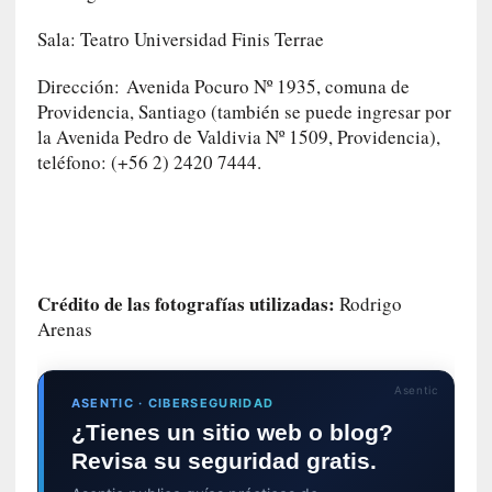
i
Sala: Teatro Universidad Finis Terrae
r
t
Dirección: Avenida Pocuro Nº 1935, comuna de
u
Providencia, Santiago (también se puede ingresar por
d
la Avenida Pedro de Valdivia Nº 1509, Providencia),
e
teléfono: (+56 2) 2420 7444.
s
y
d
e
f
e
Crédito de las fotografías utilizadas:
Rodrigo
c
Arenas
t
o
s
Asentic
ASENTIC · CIBERSEGURIDAD
d
¿Tienes un sitio web o blog?
e
l
Revisa su seguridad gratis.
a