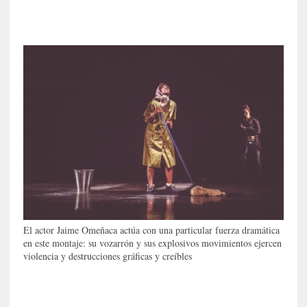
e
v
i
t
a
n
n
o
m
b
r
a
r
[
El actor Jaime Omeñaca actúa con una particular fuerza dramática
C
en este montaje: su vozarrón y sus explosivos movimientos ejercen
r
violencia y destrucciones gráficas y creíbles
í
t
i