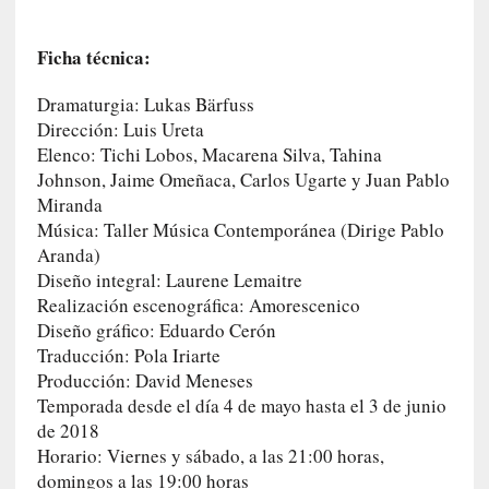
c
a
]
Ficha técnica:
«
L
Dramaturgia: Lukas Bärfuss
o
Dirección: Luis Ureta
p
Elenco: Tichi Lobos, Macarena Silva, Tahina
r
Johnson, Jaime Omeñaca, Carlos Ugarte y Juan Pablo
o
Miranda
h
Música: Taller Música Contemporánea (Dirige Pablo
i
Aranda)
b
Diseño integral: Laurene Lemaitre
i
Realización escenográfica: Amorescenico
d
Diseño gráfico: Eduardo Cerón
o
Traducción: Pola Iriarte
»
Producción: David Meneses
:
Temporada desde el día 4 de mayo hasta el 3 de junio
L
de 2018
a
Horario: Viernes y sábado, a las 21:00 horas,
s
domingos a las 19:00 horas
v