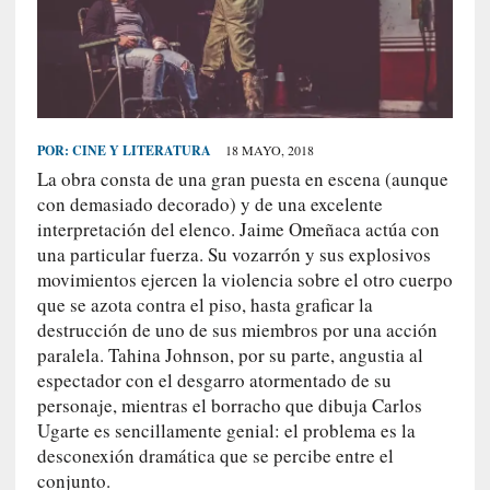
S
R
E
C
I
POR:
CINE Y LITERATURA
18 MAYO, 2018
E
La obra consta de una gran puesta en escena (aunque
N
con demasiado decorado) y de una excelente
T
interpretación del elenco. Jaime Omeñaca actúa con
E
una particular fuerza. Su vozarrón y sus explosivos
S
movimientos ejercen la violencia sobre el otro cuerpo
que se azota contra el piso, hasta graficar la
destrucción de uno de sus miembros por una acción
[
paralela. Tahina Johnson, por su parte, angustia al
E
espectador con el desgarro atormentado de su
n
personaje, mientras el borracho que dibuja Carlos
s
Ugarte es sencillamente genial: el problema es la
a
desconexión dramática que se percibe entre el
y
conjunto.