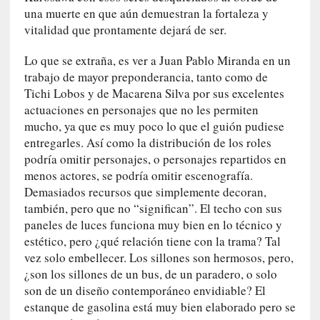
s
una muerte en que aún demuestran la fortaleza y
c
vitalidad que prontamente dejará de ser.
o
s
Lo que se extraña, es ver a Juan Pablo Miranda en un
a
trabajo de mayor preponderancia, tanto como de
s
Tichi Lobos y de Macarena Silva por sus excelentes
i
actuaciones en personajes que no les permiten
n
mucho, ya que es muy poco lo que el guión pudiese
v
entregarles. Así como la distribución de los roles
i
podría omitir personajes, o personajes repartidos en
s
menos actores, se podría omitir escenografía.
i
Demasiados recursos que simplemente decoran,
b
también, pero que no “significan”. El techo con sus
l
paneles de luces funciona muy bien en lo técnico y
e
estético, pero ¿qué relación tiene con la trama? Tal
s
vez solo embellecer. Los sillones son hermosos, pero,
»
:
¿son los sillones de un bus, de un paradero, o solo
R
son de un diseño contemporáneo envidiable? El
e
estanque de gasolina está muy bien elaborado pero se