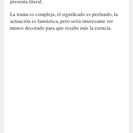
a
presenta literal.
l
i
La trama es compleja, el significado es profundo, la
d
actuación es fantástica, pero sería interesante ver
a
menos decorado para que resalte más la esencia.
d
e
s
q
u
e
l
o
s
a
d
u
l
t
o
s