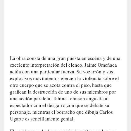
U
n
t
r
á
i
l
e
r
La obra consta de una gran puesta en escena y de una
q
excelente interpretación del elenco. Jaime Omeñaca
u
actúa con una particular fuerza. Su vozarrón y sus
e
explosivos movimientos ejercen la violencia sobre el
s
otro cuerpo que se azota contra el piso, hasta que
e
grafican la destrucción de uno de sus miembros por
e
una acción paralela. Tahina Johnson angustia al
x
espectador con el desgarro con que se debate su
t
personaje, mientras el borracho que dibuja Carlos
i
Ugarte es sencillamente genial.
e
n