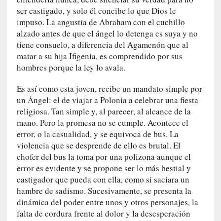
u
ser castigado, y solo él concibe lo que Dios le
n
impuso. La angustia de Abraham con el cuchillo
a
alzado antes de que el ángel lo detenga es suya y no
v
tiene consuelo, a diferencia del Agamenón que al
i
matar a su hija Ifigenia, es comprendido por sus
d
hombres porque la ley lo avala.
a
c
Es así como esta joven, recibe un mandato simple por
o
un Ángel: el de viajar a Polonia a celebrar una fiesta
n
religiosa. Tan simple y, al parecer, al alcance de la
c
mano. Pero la promesa no se cumple. Acontece el
r
e
error, o la casualidad, y se equivoca de bus. La
t
violencia que se desprende de ello es brutal. El
a
chofer del bus la toma por una polizona aunque el
error es evidente y se propone ser lo más bestial y
[
castigador que pueda con ella, como si saciara un
C
hambre de sadismo. Sucesivamente, se presenta la
r
dinámica del poder entre unos y otros personajes, la
í
falta de cordura frente al dolor y la desesperación
t