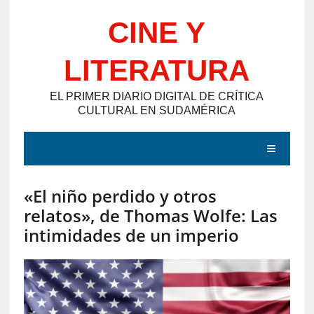
Saltar
CINE Y
al
contenido
LITERATURA
EL PRIMER DIARIO DIGITAL DE CRÍTICA
CULTURAL EN SUDAMÉRICA
MENÚ
«El niño perdido y otros
E
relatos», de Thomas Wolfe: Las
N
intimidades de un imperio
T
R
A
D
A