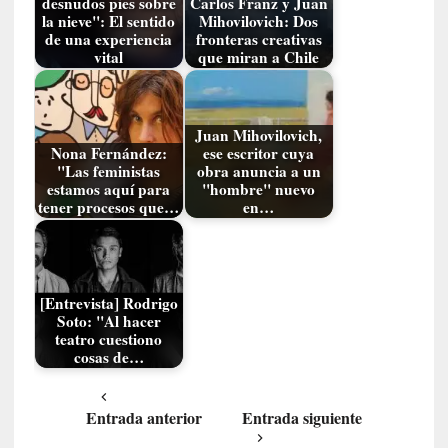
o
desnudos pies sobre
Carlos Franz y Juan
la nieve": El sentido
Mihovilovich: Dos
p
de una experiencia
fronteras creativas
r
vital
que miran a Chile
o
h
i
b
Juan Mihovilovich,
Nona Fernández:
ese escritor cuya
i
"Las feministas
obra anuncia a un
d
estamos aquí para
"hombre" nuevo
o
tener procesos que…
en…
»
:
L
a
[Entrevista] Rodrigo
s
Soto: "Al hacer
v
teatro cuestiono
i
cosas de…
r
t
Entrada anterior
Entrada siguiente
u
d