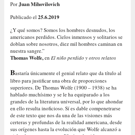
Juan Mihovilovich
Por
e
l
25.6.2019
Publicado el
c
a
¿Y qué somos? Somos los hombres desnudos, los
s
americanos perdidos. Cielos inmensos y solitarios se
o
doblan sobre nosotros, diez mil hombres caminan en
V
nuestra sangre.”
a
Thomas Wolfe,
m
en
El niño perdido y otros relatos
p
B
i
astaría únicamente el genial relato que da título al
r
libro para justificar una obra de proporciones
o
superiores. De Thomas Wolfe (1900 – 1938) se ha
s
hablado muchísimo y se le ha equiparado a los
L
grandes de la literatura universal, por lo que ahondar
i
en ello resulta inoficioso. Sí es dable compenetrarse
t
de este texto que nos da una de las visiones más
e
certeras y profundas de la realidad americana, desde
r
sus orígenes hasta la evolución que Wolfe alcanzó a
a