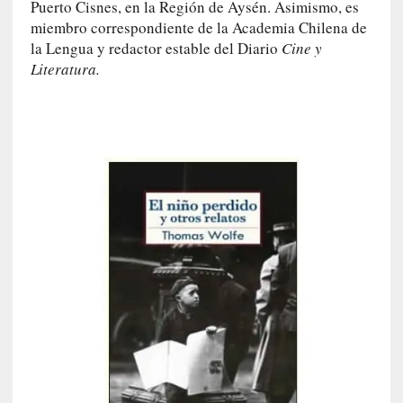
Puerto Cisnes, en la Región de Aysén. Asimismo, es
I
miembro correspondiente de la Academia Chilena de
m
la Lengua y redactor estable del Diario
Cine y
p
Literatura.
a
c
t
o
m
o
r
t
a
l
»
:
U
n
t
r
á