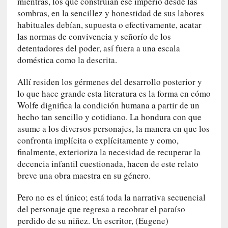
mientras, los que construían ese imperio desde las
r
sombras, en la sencillez y honestidad de sus labores
a
habituales debían, supuesta o efectivamente, acatar
M
a
las normas de convivencia y señorío de los
r
detentadores del poder, así fuera a una escala
t
doméstica como la descrita.
í
»
Allí residen los gérmenes del desarrollo posterior y
lo que hace grande esta literatura es la forma en cómo
[
Wolfe dignifica la condición humana a partir de un
E
hecho tan sencillo y cotidiano. La hondura con que
n
asume a los diversos personajes, la manera en que los
s
confronta implícita o explícitamente y como,
a
finalmente, exterioriza la necesidad de recuperar la
y
decencia infantil cuestionada, hacen de este relato
o
breve una obra maestra en su género.
]
«
Pero no es el único; está toda la narrativa secuencial
E
del personaje que regresa a recobrar el paraíso
n
perdido de su niñez. Un escritor, (Eugene)
t