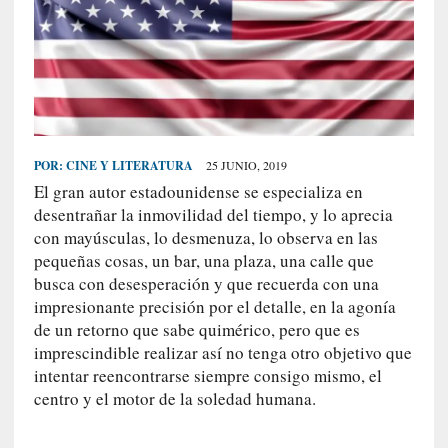
S
R
E
C
I
E
POR:
CINE Y LITERATURA
25 JUNIO, 2019
N
El gran autor estadounidense se especializa en
T
desentrañar la inmovilidad del tiempo, y lo aprecia
E
con mayúsculas, lo desmenuza, lo observa en las
S
pequeñas cosas, un bar, una plaza, una calle que
busca con desesperación y que recuerda con una
impresionante precisión por el detalle, en la agonía
[
de un retorno que sabe quimérico, pero que es
E
imprescindible realizar así no tenga otro objetivo que
n
intentar reencontrarse siempre consigo mismo, el
t
centro y el motor de la soledad humana.
r
e