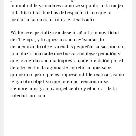
o
innombrable ya nada es como se suponía, ni la mujer,
r
ni la hija ni las huellas del espacio físico que la
i
memoria había construido e idealizado.
a
f
Wolfe se especializa en desentrañar la inmovilidad
i
del Tiempo, y lo aprecia con mayúsculas, lo
l
desmenuza, lo observa en las pequeñas cosas, un bar,
t
una plaza, una calle que busca con desesperación y
r
que recuerda con una impresionante precisión por el
a
detalle; en fin, la agonía de un retorno que sabe
d
quimérico, pero que es imprescindible realizar así no
a
tenga otro objetivo que intentar reencontrarse
p
siempre consigo mismo, el centro y el motor de la
o
soledad humana.
r
u
n
a
v
i