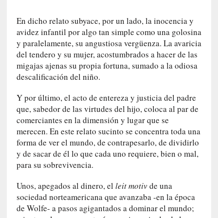
q
u
En dicho relato subyace, por un lado, la inocencia y
e
avidez infantil por algo tan simple como una golosina
a
y paralelamente, su angustiosa vergüenza. La avaricia
d
del tendero y su mujer, acostumbrados a hacer de las
m
migajas ajenas su propia fortuna, sumado a la odiosa
i
descalificación del niño.
n
i
Y por último, el acto de entereza y justicia del padre
s
que, sabedor de las virtudes del hijo, coloca al par de
t
comerciantes en la dimensión y lugar que se
r
merecen. En este relato sucinto se concentra toda una
a
forma de ver el mundo, de contrapesarlo, de dividirlo
A
y de sacar de él lo que cada uno requiere, bien o mal,
l
para su sobrevivencia.
e
j
Unos, apegados al dinero, el
leit motiv
de una
a
sociedad norteamericana que avanzaba -en la época
n
de Wolfe- a pasos agigantados a dominar el mundo;
d