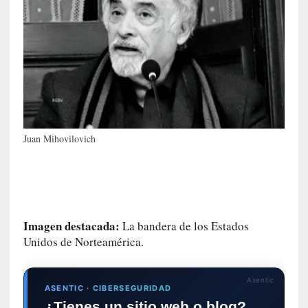
s
i
n
v
i
s
i
b
l
e
Juan Mihovilovich
s
»
:
R
e
Imagen destacada:
La bandera de los Estados
a
Unidos de Norteamérica.
l
i
d
Asentic
a
ASENTIC · CIBERSEGURIDAD
d
¿Tienes un sitio web o blog?