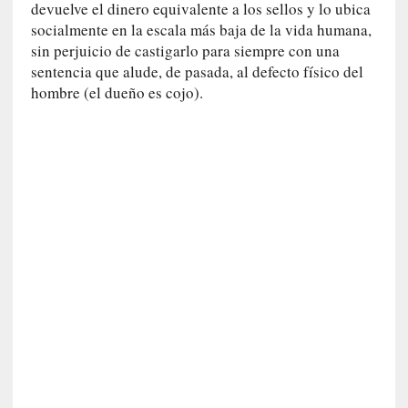
devuelve el dinero equivalente a los sellos y lo ubica
n
socialmente en la escala más baja de la vida humana,
e
sin perjuicio de castigarlo para siempre con una
r
sentencia que alude, de pasada, al defecto físico del
a
hombre (el dueño es cojo).
c
c
e
s
o
a
e
s
e
e
s
p
a
c
i
o