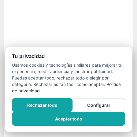
n
e
c
e
s
a
r
i
o
Tu privacidad
q
Usamos cookies y tecnologías similares para mejorar tu
u
experiencia, medir audiencia y mostrar publicidad.
e
Puedes aceptar todo, rechazar todo o elegir por
e
categoría. Rechazar es tan fácil como aceptar.
Política
m
de privacidad
a
n
Rechazar todo
Configurar
c
i
Aceptar todo
p
a
r