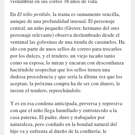
vislumbrar en sus cortos 38 años de vida.
r
i
En
El niño perdido,
la trama es sumamente sencilla,
o
aunque de una profundidad inusual. El personaje
s
central, un niño pequeño (Grover, hermano del otro
:
personaje relevante) observa deslumbrado desde el
«
ventanal las golosinas de una tienda de caramelos. Ha
N
o
ido con parte de unos sellos de correo para trocarlos
s
por los dulces, y el tendero, un viejo tacaño tanto
e
como su esposa, lo miran y encaran con desconfianza
n
haciéndole sospechar que los sellos tienen una
c
dudosa procedencia y que sería la última vez que los
a
aceptan; la próxima compra ha de ser con dinero, le
n
insiste el tendero, reprochándolo.
t
a
Y es en esa condena anticipada, perversa y represiva
r
con que el niño llega humillado y entristecido a la
í
casa paterna. El padre, duro y trabajador por
a
naturaleza, pero confiado en la bondad natural del
t
hijo va y enfrenta al dueño de la confitería; le
e