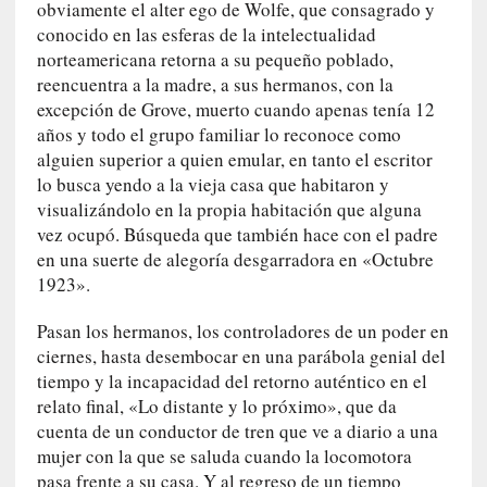
obviamente el alter ego de Wolfe, que consagrado y
r
conocido en las esferas de la intelectualidad
a
norteamericana retorna a su pequeño poblado,
e
reencuentra a la madre, a sus hermanos, con la
l
excepción de Grove, muerto cuando apenas tenía 12
f
años y todo el grupo familiar lo reconoce como
a
alguien superior a quien emular, en tanto el escritor
n
lo busca yendo a la vieja casa que habitaron y
t
visualizándolo en la propia habitación que alguna
a
vez ocupó. Búsqueda que también hace con el padre
s
m
en una suerte de alegoría desgarradora en «Octubre
a
1923».
»
:
Pasan los hermanos, los controladores de un poder en
L
ciernes, hasta desembocar en una parábola genial del
a
tiempo y la incapacidad del retorno auténtico en el
h
relato final, «Lo distante y lo próximo», que da
i
cuenta de un conductor de tren que ve a diario a una
s
mujer con la que se saluda cuando la locomotora
t
pasa frente a su casa. Y al regreso de un tiempo