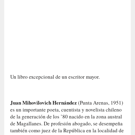
d
a
c
o
n
c
r
e
t
a
[
Un libro excepcional de un escritor mayor.
C
r
í
t
Juan Mihovilovich Hernández
(Punta Arenas, 1951)
i
es un importante poeta, cuentista y novelista chileno
c
de la generación de los ’80 nacido en la zona austral
a
de Magallanes. De profesión abogado, se desempeña
]
también como juez de la República en la localidad de
«