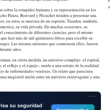
F
a
ón sobre la estupidez humana y su representación en los
ncho Panza, Bouvard y Pécuchet tienden a presentar una
tos, en otros se muestra de un sopetón. Tienden, también,
domestica, su vida privada. En muchas ocasiones, su
el conocimiento de diferentes ciencias, pero el mismo
que leer más de mil quinientos libros para escribir su
ersonajes. Las mismas misiones que comienzan ellos, fueron
durante años.
orman, en cierta medida, un universo complejo -el espiral,
, el reflejo y el espejo-, unido a una retrato de la realidad
agio de enfermedades venéreas. Un relato que pareciera
 una magistral unión entre un universo extravagante y una
Asentic
visa su seguridad
Escanear gratis →