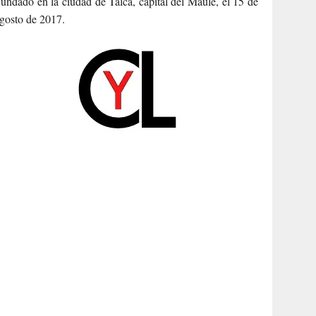
undado en la ciudad de Talca, capital del Maule, el 15 de
gosto de 2017.