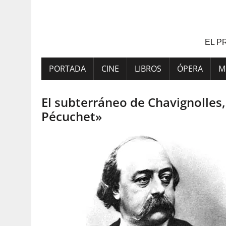
Saltar
al
contenido
EL P
PORTADA
CINE
LIBROS
ÓPERA
M
El subterráneo de Chavignolles
Pécuchet»