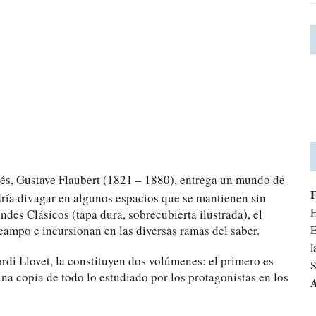
ncés, Gustave Flaubert (1821 – 1880), entrega un mundo de
dría divagar en algunos espacios que se mantienen sin
H
des Clásicos (tapa dura, sobrecubierta ilustrada), el
l campo e incursionan en las diversas ramas del saber.
E
l
Jordi Llovet, la constituyen dos volúmenes: el primero es
S
una copia de todo lo estudiado por los protagonistas en los
A