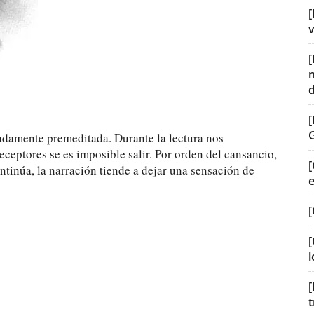
[
v
adamente premeditada. Durante la lectura nos
ceptores se es imposible salir. Por orden del cansancio,
[
ontinúa, la narración tiende a dejar una sensación de
[
[
l
[
t