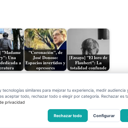
o] "Madame
"Coronación", de
ry": Una
José Donoso:
[Ensayo] "El loro de
 dedicada a
Espacios invertidos y
Flaubert": La
teratura
opresores
totalidad confunde
r
Entrada siguiente
 tecnologías similares para mejorar tu experiencia, medir audiencia 
s aceptar todo, rechazar todo o elegir por categoría. Rechazar es t
 de privacidad
Rechazar todo
Configurar
VADOS.