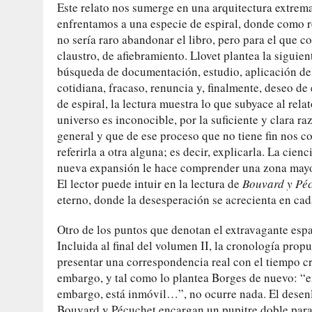
Este relato nos sumerge en una arquitectura extrem
enfrentamos a una especie de espiral, donde como re
no sería raro abandonar el libro, pero para el que c
claustro, de afiebramiento. Llovet plantea la siguie
búsqueda de documentación, estudio, aplicación del 
cotidiana, fracaso, renuncia y, finalmente, deseo de
de espiral, la lectura muestra lo que subyace al rel
universo es inconocible, por la suficiente y clara ra
general y que de ese proceso que no tiene fin nos 
referirla a otra alguna; es decir, explicarla. La cienc
nueva expansión le hace comprender una zona mayor
El lector puede intuir en la lectura de
Bouvard y Pé
eterno, donde la desesperación se acrecienta en cada
Otro de los puntos que denotan el extravagante espa
Incluida al final del volumen II, la cronología prop
presentar una correspondencia real con el tiempo cr
embargo, y tal como lo plantea Borges de nuevo: “en
embargo, está inmóvil…”, no ocurre nada. El desenla
Bouvard y Pécuchet encargan un pupitre doble para