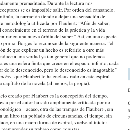
adamente premeditada. Durante la lectura nos
ceptores se es imposible salir. Por orden del cansancio,
ontinúa, la narración tiende a dejar una sensación de
nte metodología utilizada por Flaubert: “Afán de saber,
conocimiento en el terreno de la práctica y la vida
 entrar en una nueva órbita del saber.” Así, en una especie
ato primo. Borges lo reconoce de la siguiente manera: “el
zón de que explicar un hecho es referirlo a otro más
conduce a una verdad ya tan general que no podemos
ia es una esfera finita que crece en el espacio infinito; cada
 de lo desconocido, pero lo desconocido es inagotable.”
cuchet,
que Flaubert lo ha enclaustrado en este espiral
 capítulo de la novela (al menos, la propia).
D
cio creado por Flaubert es la concepción del tiempo.
uesta por el autor ha sido ampliamente criticada por no
C
onológico – acaso, otra de las trampas de Flaubert-, sin
S
 un libro tan poblado de circunstancias, el tiempo, sin
2
ce, en una macro forma de espiral, vuelve al inicio:
 reemprender su trabajo como copistas.