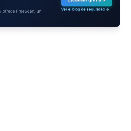
Ver el blog de seguridad →
 y ofrece FreeScan, un