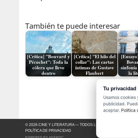
También te puede interesar
[Crítica] "Bouvard y
[Crítica] "El hilo del
[Ensay
Pécuchet": Toda la
collar": Las cartas
Bova
cólera que llevo
íntimas de Gustave
sinfonía
dentro
Flaubert
la li
Tu privacidad
Entrada anterio
Usamos cookies y
publicidad. Puede
aceptar.
Política
© 2026 CINE Y LITERATURA — TODOS LOS DERECHOS RESER
POLÍTICA DE PRIVACIDAD
POWERED BY
ASENTIC