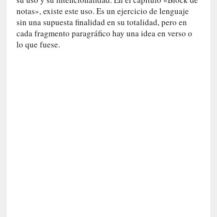
c
notas», existe este uso. Es un ejercicio de lenguaje
a
sin una supuesta finalidad en su totalidad, pero en
N
cada fragmento paragráfico hay una idea en verso o
a
lo que fuese.
c
i
o
n
a
l
[
E
n
s
a
y
o
]
«