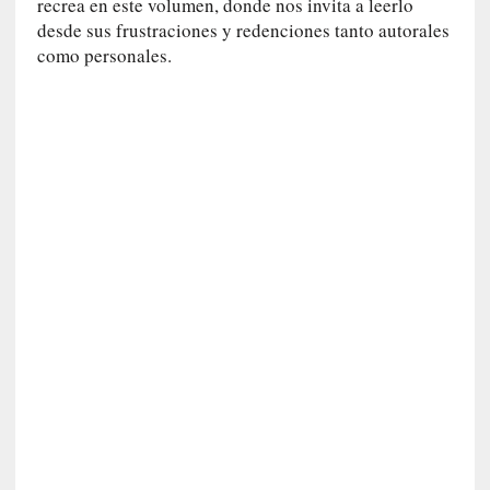
c
recrea en este volumen, donde nos invita a leerlo
a
desde sus frustraciones y redenciones tanto autorales
]
como personales.
«
L
a
n
a
t
u
r
a
l
e
z
a
d
e
l
a
s