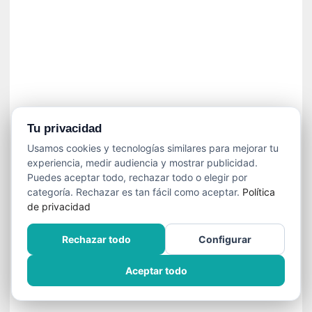
»
:
L
a
m
e
m
o
r
Tu privacidad
i
Usamos cookies y tecnologías similares para mejorar tu
a
experiencia, medir audiencia y mostrar publicidad.
d
Puedes aceptar todo, rechazar todo o elegir por
e
categoría. Rechazar es tan fácil como aceptar.
Política
l
de privacidad
o
s
Rechazar todo
Configurar
c
u
Aceptar todo
e
r
p