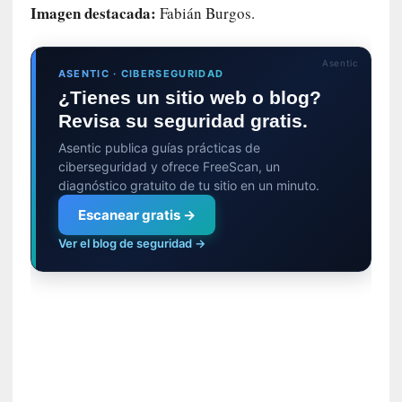
u
Imagen destacada:
Fabián Burgos.
s
S
a
Asentic
ASENTIC · CIBERSEGURIDAD
n
¿Tienes un sitio web o blog?
t
a
Revisa su seguridad gratis.
C
Asentic publica guías prácticas de
r
ciberseguridad y ofrece FreeScan, un
u
diagnóstico gratuito de tu sitio en un minuto.
z
Escanear gratis →
:
«
Ver el blog de seguridad →
N
o
h
a
y
n
a
d