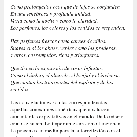
a
Como prolongados ecos que de lejos se confunden
]
En una tenebrosa y profunda unidad,
«
Vasta como la noche y como la claridad,
L
Los perfumes, los colores y los sonidos se responden.
o
p
Hay perfumes frescos como carnes de niños,
r
Suaves cual los oboes, verdes como las praderas,
o
Y otros, corrompidos, ricos y triunfantes,
h
i
Que tienen la expansión de cosas infinitas,
b
Como el ámbar, el almizcle, el benjuí y el incienso,
i
Que cantan los transportes del espíritu y de los
d
sentidos.
o
»
Las constelaciones son las correspondencias,
:
aquellas conexiones simétricas que nos hacen
L
aumentar las expectativas en el mundo. Da lo mismo
a
cómo se hacen. Lo importante son cómo funcionan.
s
La poesía es un medio para la autorreflexión con el
v