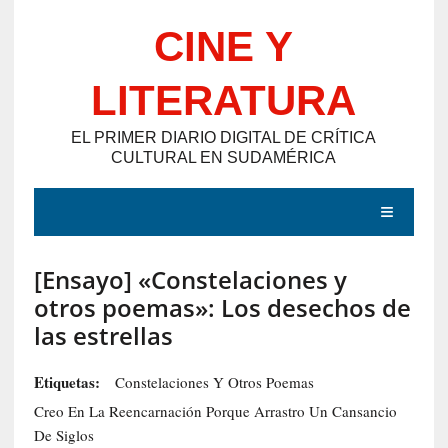
Saltar
CINE Y
al
contenido
LITERATURA
EL PRIMER DIARIO DIGITAL DE CRÍTICA
CULTURAL EN SUDAMÉRICA
MENÚ
[Ensayo] «Constelaciones y
E
otros poemas»: Los desechos de
N
las estrellas
T
R
Etiquetas:
Constelaciones Y Otros Poemas
A
Creo En La Reencarnación Porque Arrastro Un Cansancio
D
De Siglos
A