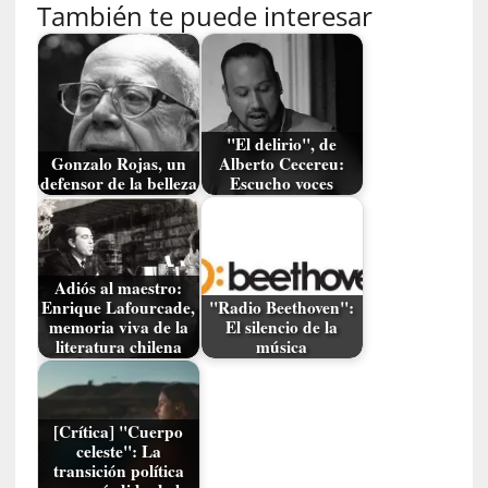
c
También te puede interesar
i
p
a
r
a
"El delirio", de
l
Gonzalo Rojas, un
Alberto Cecereu:
l
defensor de la belleza
Escucho voces
e
n
g
u
Adiós al maestro:
a
Enrique Lafourcade,
"Radio Beethoven":
j
memoria viva de la
El silencio de la
e
literatura chilena
música
d
e
s
[Crítica] "Cuerpo
u
celeste": La
s
transición política
m