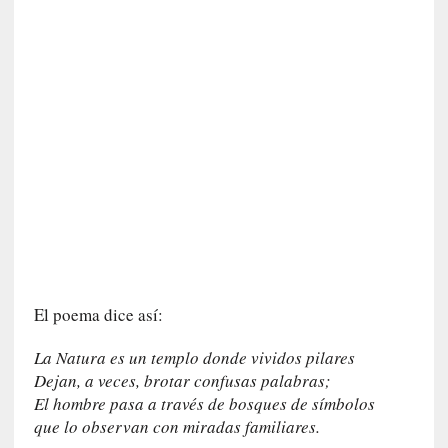
v
i
t
a
n
n
o
m
b
r
a
r
[
El poema dice así:
C
r
La Natura es un templo donde vividos pilares
í
Dejan, a veces, brotar confusas palabras;
t
El hombre pasa a través de bosques de símbolos
i
que lo observan con miradas familiares.
c