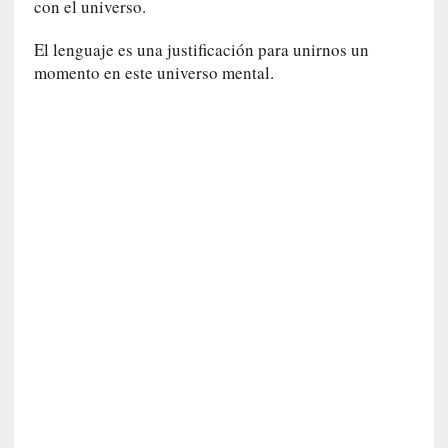
con el universo.
s
El lenguaje es una justificación para unirnos un
[
momento en este universo mental.
C
o
n
c
i
e
r
t
o
]
E
l
m
a
e
s
t