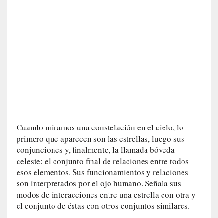
a
t
u
r
a
l
e
z
a
h
u
m
Cuando miramos una constelación en el cielo, lo
a
primero que aparecen son las estrellas, luego sus
n
conjunciones y, finalmente, la llamada bóveda
a
celeste: el conjunto final de relaciones entre todos
esos elementos. Sus funcionamientos y relaciones
[
son interpretados por el ojo humano. Señala sus
C
modos de interacciones entre una estrella con otra y
r
el conjunto de éstas con otros conjuntos similares.
ó