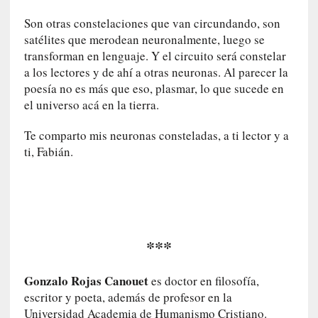
E
l
Son otras constelaciones que van circundando, son
e
satélites que merodean neuronalmente, luego se
x
transforman en lenguaje. Y el circuito será constelar
t
a los lectores y de ahí a otras neuronas. Al parecer la
r
poesía no es más que eso, plasmar, lo que sucede en
a
el universo acá en la tierra.
n
j
Te comparto mis neuronas consteladas, a ti lector y a
e
ti, Fabián.
r
o
»
:
L
a
***
b
a
Gonzalo Rojas Canouet
es doctor en filosofía,
n
escritor y poeta, además de profesor en la
a
Universidad Academia de Humanismo Cristiano.
l