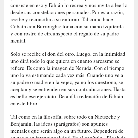
consiste en eso y Fabián lo recrea y nos invita a leerlo
c
desde sus constelaciones personales. Por esta razón,
o
recibe y reconcilia a su entorno. Tal como hace
n
Cobain con Burroughs: toma con su mano izquierda
l
a
y con rostro de circunspecto el regalo de su padre
O
mental.
r
q
Solo se recibe el don del otro. Luego, en la intimidad
u
uno dirá todo lo que quiera en cuanto sarcasmo se
e
refiere. Es como la imagen de Neruda. Con el tiempo
s
uno lo va estimando cada vez más. Cuando uno ve a
t
su padre o madre en la vejez, ya no los cuestiona, se
a
aceptan y se entienden en sus contradicciones. Hasta
S
es bello ese ejercicio. De ahí la redención de Fabián
i
en este libro.
n
f
Tal como en la filosofía, sobre todo en Nietszche y
ó
Benjamin, las ideas (parágrafos) son apuntes
n
mentales que serán algo en un futuro. Dependerá de
i
su uso y su intencionalidad. En el capítulo «Block de