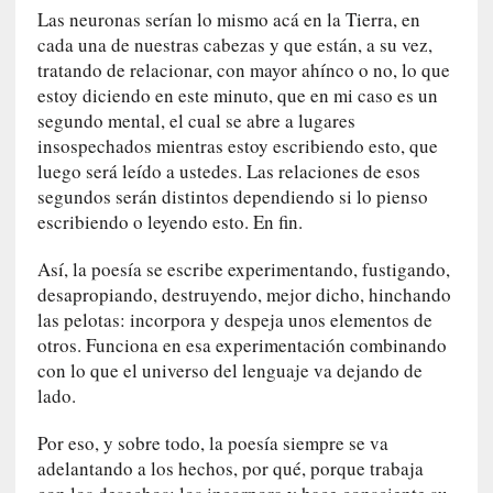
n
Las neuronas serían lo mismo acá en la Tierra, en
i
cada una de nuestras cabezas y que están, a su vez,
c
tratando de relacionar, con mayor ahínco o no, lo que
a
estoy diciendo en este minuto, que en mi caso es un
]
segundo mental, el cual se abre a lugares
P
insospechados mientras estoy escribiendo esto, que
a
luego será leído a ustedes. Las relaciones de esos
l
segundos serán distintos dependiendo si lo pienso
a
escribiendo o leyendo esto. En fin.
b
r
Así, la poesía se escribe experimentando, fustigando,
a
desapropiando, destruyendo, mejor dicho, hinchando
s
las pelotas: incorpora y despeja unos elementos de
d
otros. Funciona en esa experimentación combinando
e
con lo que el universo del lenguaje va dejando de
V
lado.
a
l
Por eso, y sobre todo, la poesía siempre se va
é
adelantando a los hechos, por qué, porque trabaja
r