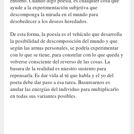
entorno. Cuando digo poesía, es cualquier cosa que
i
ayude a la experimentación subjetiva que
r
descomponga la mirada en el mundo para
t
u
desobedecer a los deseos heredados.
d
De esta forma, la poesía es el vehículo que desarrolla
e
s
la posibilidad de descomposición del mundo y que
y
según las armas personales, se podría experimentar
d
con lo que se tiene, para constelar con lo que queda y
e
volverse consciente del reverso de las cosas. La
f
basura de la realidad es nuestro sustento para
e
repensarla. Es dar vida al tú que habla y el yo del
c
poeta debe dar paso a esa tarea. Basurearnos es
t
anular las energías del individuo para multiplicarlo
o
en todas sus variantes posibles.
s
d
e
l
a
n