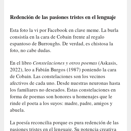
r
o
P
Redención de las pasiones tristes en el lenguaje
a
s
Esta foto la vi por Facebook en clave meme. La burla
c
consistía en la cara de Cobain frente al regalo
a
espantoso de Burroughs. De verdad, es chistosa la
l
foto, no cabe dudas.
G
a
En el libro
Constelaciones y otros poemas
(Askasis,
l
2022), leo a Fabián Burgos (1987) poniendo la cara
l
de Cobain. Las constelaciones son los vecinos
o
afectivos de cada uno. Desde nuestras neuronas hasta
i
los familiares no deseados. Estas constelaciones en
s
forma de poemas son honores u homenajes que le
d
rinde el poeta a los suyos: madre, padre, amigos y
e
abuela.
b
u
La poesía reconcilia porque es pura redención de las
t
pasiones tristes en el lenguaje. Su potencia creativa
a