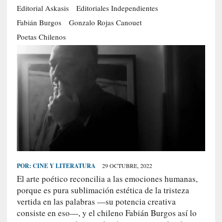
Editorial Askasis
Editoriales Independientes
S
Fabián Burgos
Gonzalo Rojas Canouet
R
E
Poetas Chilenos
C
I
E
N
T
E
S
[
POR:
CINE Y LITERATURA
29 OCTUBRE, 2022
C
El arte poético reconcilia a las emociones humanas,
r
í
porque es pura sublimación estética de la tristeza
t
vertida en las palabras —su potencia creativa
i
consiste en eso—, y el chileno Fabián Burgos así lo