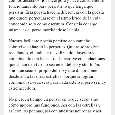
con los desechos: los incorpora y hace consciente su
y
:
funcionamiento para persistir lo que tenga que
L
persistir. Esta poesía hace la diferencia con la poesía
a
que quiere perpetuarse en el ritmo lírico de la vida
s
concebida solo como escritura. Constela consigo
m
misma, es el perro mordiéndose la cola.
e
m
Nuestra brillante poesía persiste con cautela:
o
sobrevive dañando lo perpetuo. Quiere sobrevivir
r
reciclando, citando, carnavalizando, fluyendo y
i
combinando con la basura. Construye constelaciones
a
que si han de vivir no sea en el delirio y sin timón,
s
sino que sean el propio delirio y que distorsionen
n
desde ahí a las otras estrellas, porque si logran
o
combinar, su vida será para nada extensa, pero sí muy
v
estremecedora.
e
l
No pierden tiempo en pensar en lo que serán sino
a
cómo mejoro mis funciones. Así con las estrellas y
d
así con los poemas, así con nuestras neuronas y así
a