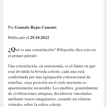
c
o
s
a
s
Gonzalo Rojas Canouet
Por
i
n
29.10.2022
Publicado el
v
i
¿Q
ué es una constelación?
Wikipedia
, dice esto en
s
el primer párrafo:
i
b
Una constelación, en astronomía, es el límite en que
l
está dividida la bóveda celeste, cada una está
e
conformada por una agrupación convencional de
s
estrellas, cuya posición en el cielo nocturno es
»
:
aparentemente invariable. Los pueblos, generalmente
R
de civilizaciones antiguas, decidieron vincularlas
e
mediante trazos imaginarios, creando así siluetas
a
virtuales sobre la esfera celeste.