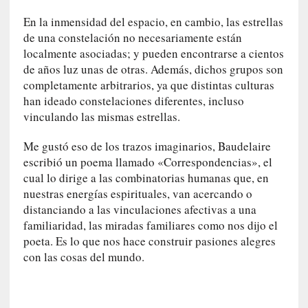
l
i
En la inmensidad del espacio, en cambio, las estrellas
d
de una constelación no necesariamente están
a
localmente asociadas; y pueden encontrarse a cientos
d
de años luz unas de otras. Además, dichos grupos son
e
completamente arbitrarios, ya que distintas culturas
s
han ideado constelaciones diferentes, incluso
q
vinculando las mismas estrellas.
u
e
Me gustó eso de los trazos imaginarios, Baudelaire
l
escribió un poema llamado «Correspondencias», el
o
cual lo dirige a las combinatorias humanas que, en
s
nuestras energías espirituales, van acercando o
a
distanciando a las vinculaciones afectivas a una
d
familiaridad, las miradas familiares como nos dijo el
u
poeta. Es lo que nos hace construir pasiones alegres
l
con las cosas del mundo.
t
o
s
e