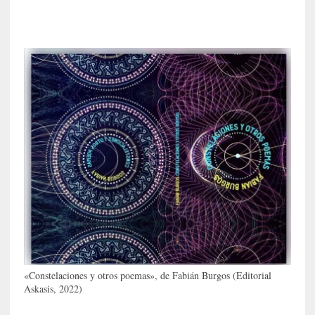
i
d
a
d
d
e
l
a
v
i
o
l
e
n
c
i
a
«Constelaciones y otros poemas», de Fabián Burgos (Editorial
Askasis, 2022)
[
E