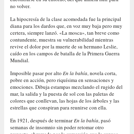
i
no volver.
c
a
La hipocresía de la clase acomodada fue la principal
N
diana para los dardos que, en voz muy baja pero muy
a
certera, siempre lanzó. «La mosca», tan breve como
c
contundente, muestra su vulnerabilidad mientras
i
revive el dolor por la muerte de su hermano Leslie,
o
caído en los campos de batalla de la Primera Guerra
n
Mundial.
a
l
Imposible pasar por alto
En la bahía
, novela corta,
pobre en acción, pero riquísima en sensaciones y
[
emociones. Dibuja estampas mezclando el rugido del
E
n
mar, la salida y la puesta de sol con las paletas de
s
colores que conllevan, las hojas de los árboles y las
a
estrellas que conspiran para reunirse con ella.
y
o
En 1921, después de terminar
En la bahía
, pasó
]
semanas de insomnio sin poder retomar otro
«