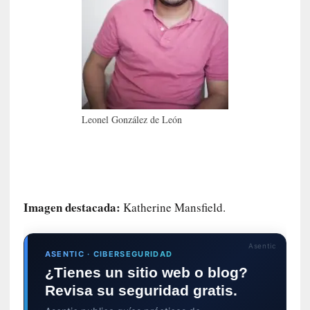
E
n
t
r
e
v
i
s
Leonel González de León
t
a
]
A
l
f
Imagen destacada:
Katherine Mansfield.
o
n
s
Asentic
ASENTIC · CIBERSEGURIDAD
o
¿Tienes un sitio web o blog?
M
Revisa su seguridad gratis.
a
t