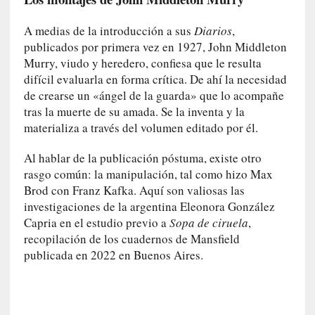
d
e
A medias de la introducción a sus
Diarios
,
p
publicados por primera vez en 1927, John Middleton
o
Murry, viudo y heredero, confiesa que le resulta
r
difícil evaluarla en forma crítica. De ahí la necesidad
9
de crearse un «ángel de la guarda» que lo acompañe
0
m
tras la muerte de su amada. Se la inventa y la
i
materializa a través del volumen editado por él.
n
u
Al hablar de la publicación póstuma, existe otro
t
rasgo común: la manipulación, tal como hizo Max
o
Brod con Franz Kafka. Aquí son valiosas las
s
investigaciones de la argentina Eleonora González
Capria en el estudio previo a
Sopa de ciruela
,
[
recopilación de los cuadernos de Mansfield
C
publicada en 2022 en Buenos Aires.
r
í
t
i