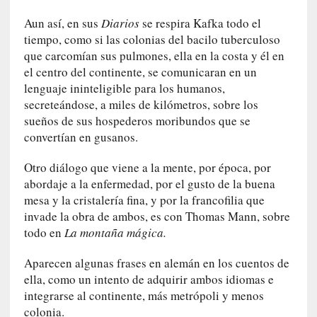
c
a
Aun así, en sus
Diarios
se respira Kafka todo el
]
tiempo, como si las colonias del bacilo tuberculoso
«
que carcomían sus pulmones, ella en la costa y él en
L
el centro del continente, se comunicaran en un
o
lenguaje ininteligible para los humanos,
p
secreteándose, a miles de kilómetros, sobre los
r
sueños de sus hospederos moribundos que se
o
convertían en gusanos.
h
i
Otro diálogo que viene a la mente, por época, por
b
abordaje a la enfermedad, por el gusto de la buena
i
mesa y la cristalería fina, y por la francofilia que
d
invade la obra de ambos, es con Thomas Mann, sobre
o
todo en
La montaña mágica.
»
:
Aparecen algunas frases en alemán en los cuentos de
L
ella, como un intento de adquirir ambos idiomas e
a
integrarse al continente, más metrópoli y menos
s
colonia.
v