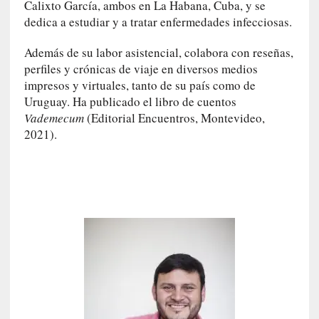
Calixto García, ambos en La Habana, Cuba, y se
l
dedica a estudiar y a tratar enfermedades infecciosas.
i
d
Además de su labor asistencial, colabora con reseñas,
a
perfiles y crónicas de viaje en diversos medios
d
impresos y virtuales, tanto de su país como de
d
Uruguay. Ha publicado el libro de cuentos
e
l
Vademecum
(Editorial Encuentros, Montevideo,
a
2021).
v
i
o
l
e
n
c
i
a
[