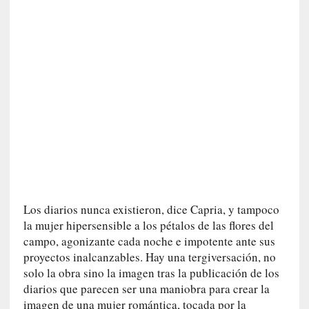
c
a
]
«
L
a
n
a
t
u
r
a
l
e
Los diarios nunca existieron, dice Capria, y tampoco
z
la mujer hipersensible a los pétalos de las flores del
a
campo, agonizante cada noche e impotente ante sus
d
proyectos inalcanzables. Hay una tergiversación, no
e
solo la obra sino la imagen tras la publicación de los
l
diarios que parecen ser una maniobra para crear la
a
imagen de una mujer romántica, tocada por la