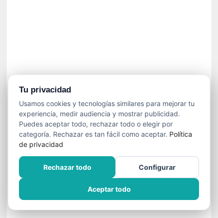
í
t
i
c
a
]
«
C
o
Tu privacidad
r
Usamos cookies y tecnologías similares para mejorar tu
t
experiencia, medir audiencia y mostrar publicidad.
o
Puedes aceptar todo, rechazar todo o elegir por
M
categoría. Rechazar es tan fácil como aceptar.
Política
a
de privacidad
l
t
Rechazar todo
Configurar
é
s
Aceptar todo
»
:
U