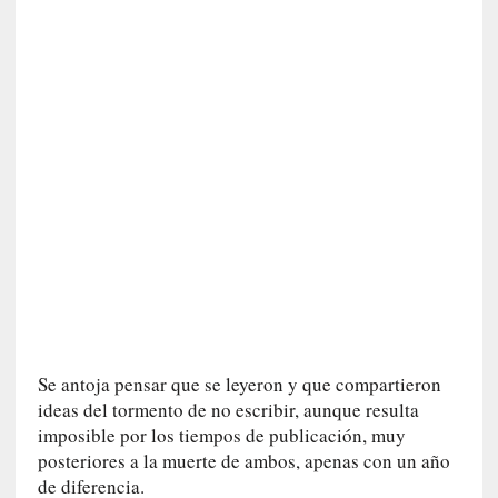
e
v
i
t
a
n
n
o
m
b
r
a
r
[
C
Se antoja pensar que se leyeron y que compartieron
r
ideas del tormento de no escribir, aunque resulta
í
imposible por los tiempos de publicación, muy
t
posteriores a la muerte de ambos, apenas con un año
i
de diferencia.