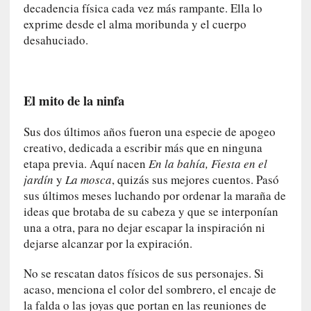
t
decadencia física cada vez más rampante. Ella lo
r
exprime desde el alma moribunda y el cuerpo
o
desahuciado.
P
a
s
c
El mito de la ninfa
a
l
Sus dos últimos años fueron una especie de apogeo
G
creativo, dedicada a escribir más que en ninguna
a
etapa previa. Aquí nacen
En la bahía, Fiesta en el
l
jardín
y
La mosca
, quizás sus mejores cuentos. Pasó
l
sus últimos meses luchando por ordenar la maraña de
o
ideas que brotaba de su cabeza y que se interponían
i
una a otra, para no dejar escapar la inspiración ni
s
dejarse alcanzar por la expiración.
d
e
No se rescatan datos físicos de sus personajes. Si
b
acaso, menciona el color del sombrero, el encaje de
u
la falda o las joyas que portan en las reuniones de
t