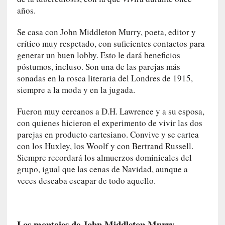
U
años.
n
t
Se casa con John Middleton Murry, poeta, editor y
r
crítico muy respetado, con suficientes contactos para
á
generar un buen lobby. Esto le dará beneficios
i
póstumos, incluso. Son una de las parejas más
l
sonadas en la rosca literaria del Londres de 1915,
e
siempre a la moda y en la jugada.
r
q
Fueron muy cercanos a D.H. Lawrence y a su esposa,
u
con quienes hicieron el experimento de vivir las dos
e
parejas en producto cartesiano. Convive y se cartea
s
con los Huxley, los Woolf y con Bertrand Russell.
e
Siempre recordará los almuerzos dominicales del
e
grupo, igual que las cenas de Navidad, aunque a
x
veces deseaba escapar de todo aquello.
t
i
e
n
Los montajes de John Middleton Murry