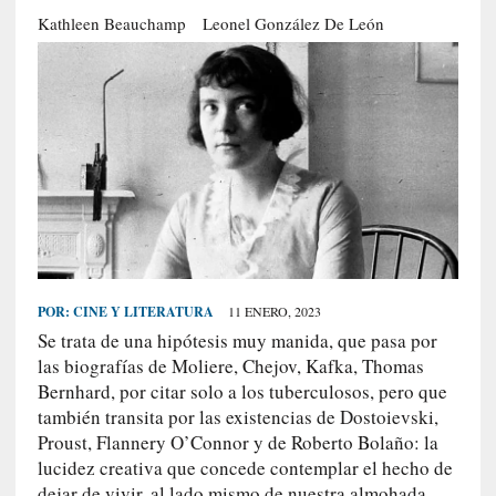
S
Kathleen Beauchamp
Leonel González De León
R
E
C
I
E
N
T
E
S
POR:
CINE Y LITERATURA
11 ENERO, 2023
Se trata de una hipótesis muy manida, que pasa por
[
las biografías de Moliere, Chejov, Kafka, Thomas
E
Bernhard, por citar solo a los tuberculosos, pero que
n
también transita por las existencias de Dostoievski,
s
Proust, Flannery O’Connor y de Roberto Bolaño: la
a
lucidez creativa que concede contemplar el hecho de
y
dejar de vivir, al lado mismo de nuestra almohada.