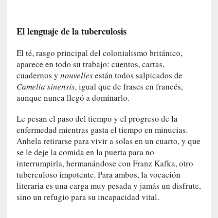
a
l
i
El lenguaje de la tuberculosis
d
a
El té, rasgo principal del colonialismo británico,
d
aparece en todo su trabajo: cuentos, cartas,
e
cuadernos y
nouvelles
están todos salpicados de
s
q
Camelia sinensis
, igual que de frases en francés,
u
aunque nunca llegó a dominarlo.
e
l
Le pesan el paso del tiempo y el progreso de la
o
enfermedad mientras gasta el tiempo en minucias.
s
Anhela retirarse para vivir a solas en un cuarto, y que
a
se le deje la comida en la puerta para no
d
interrumpirla, hermanándose con Franz Kafka, otro
u
tuberculoso impotente. Para ambos, la vocación
l
literaria es una carga muy pesada y jamás un disfrute,
t
sino un refugio para su incapacidad vital.
o
s