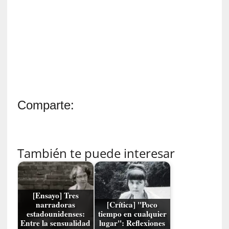
d
a
m
á
s
n
e
c
e
Comparte:
s
a
r
i
o
También te puede interesar
q
u
e
[Ensayo] Tres
e
narradoras
[Crítica] "Poco
m
estadounidenses:
tiempo en cualquier
a
Entre la sensualidad
lugar": Reflexiones