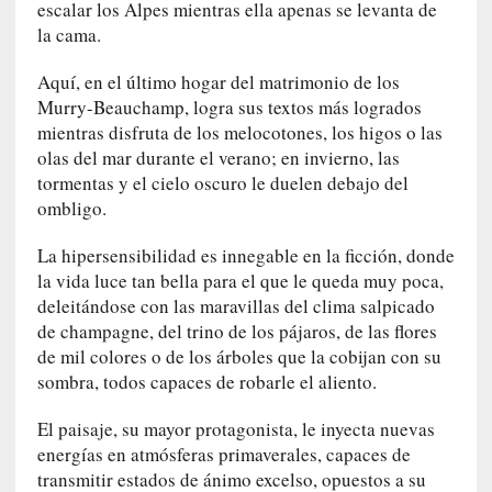
escalar los Alpes mientras ella apenas se levanta de
a
s
la cama.
[
Aquí, en el último hogar del matrimonio de los
C
Murry-Beauchamp, logra sus textos más logrados
o
mientras disfruta de los melocotones, los higos o las
n
olas del mar durante el verano; en invierno, las
c
tormentas y el cielo oscuro le duelen debajo del
i
ombligo.
e
r
La hipersensibilidad es innegable en la ficción, donde
t
la vida luce tan bella para el que le queda muy poca,
o
deleitándose con las maravillas del clima salpicado
]
de champagne, del trino de los pájaros, de las flores
E
de mil colores o de los árboles que la cobijan con su
l
sombra, todos capaces de robarle el aliento.
m
a
El paisaje, su mayor protagonista, le inyecta nuevas
e
energías en atmósferas primaverales, capaces de
s
transmitir estados de ánimo excelso, opuestos a su