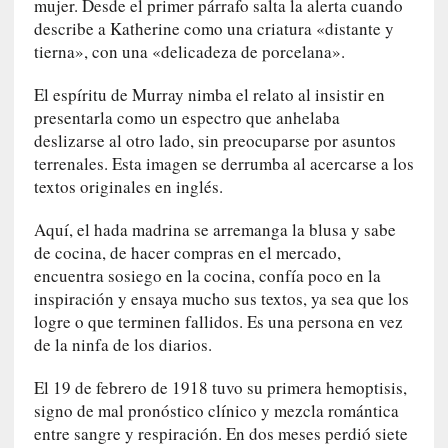
ó
mujer. Desde el primer párrafo salta la alerta cuando
n
describe a Katherine como una criatura «distante y
i
tierna», con una «delicadeza de porcelana».
c
a
El espíritu de Murray nimba el relato al insistir en
]
presentarla como un espectro que anhelaba
P
deslizarse al otro lado, sin preocuparse por asuntos
a
terrenales. Esta imagen se derrumba al acercarse a los
l
textos originales en inglés.
a
b
Aquí, el hada madrina se arremanga la blusa y sabe
r
de cocina, de hacer compras en el mercado,
a
encuentra sosiego en la cocina, confía poco en la
s
inspiración y ensaya mucho sus textos, ya sea que los
d
logre o que terminen fallidos. Es una persona en vez
e
de la ninfa de los diarios.
V
a
El 19 de febrero de 1918 tuvo su primera hemoptisis,
l
signo de mal pronóstico clínico y mezcla romántica
é
entre sangre y respiración. En dos meses perdió siete
r