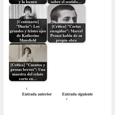
n
y la locura
sobre el sentido…
c
i
p
[Centenario]
a
"Diario": Los
[Crítica] "Cartas
r
grandes y tristes ojos
escogidas": Marcel
a
de Katherine
Proust habla de su
l
Mansfield
propia obra
l
e
n
g
[Crítica] "Cuentos y
u
prosas breves": Una
a
maestra del relato
corto en…
j
e
d
Entrada anterior
Entrada siguiente
e
s
u
s