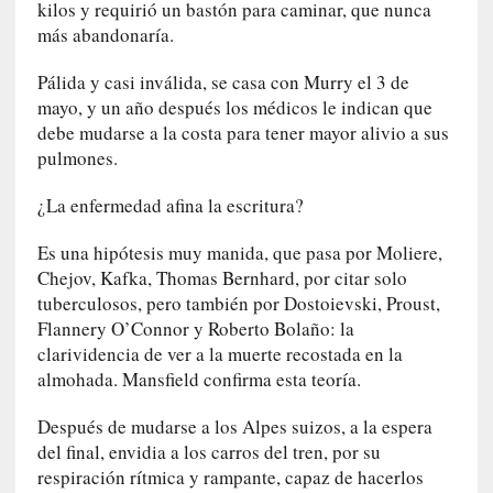
kilos y requirió un bastón para caminar, que nunca
y
más abandonaría.
:
L
Pálida y casi inválida, se casa con Murry el 3 de
a
mayo, y un año después los médicos le indican que
s
debe mudarse a la costa para tener mayor alivio a sus
m
pulmones.
e
m
¿La enfermedad afina la escritura?
o
r
Es una hipótesis muy manida, que pasa por Moliere,
i
Chejov, Kafka, Thomas Bernhard, por citar solo
a
tuberculosos, pero también por Dostoievski, Proust,
s
Flannery O’Connor y Roberto Bolaño: la
n
clarividencia de ver a la muerte recostada en la
o
almohada. Mansfield confirma esta teoría.
v
e
Después de mudarse a los Alpes suizos, a la espera
l
del final, envidia a los carros del tren, por su
a
respiración rítmica y rampante, capaz de hacerlos
d