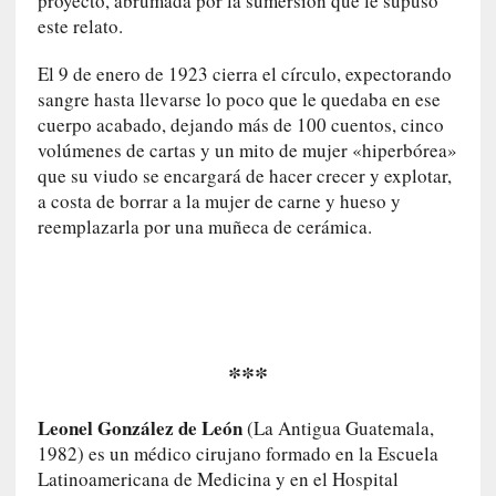
proyecto, abrumada por la sumersión que le supuso
E
este relato.
l
e
El 9 de enero de 1923 cierra el círculo, expectorando
x
sangre hasta llevarse lo poco que le quedaba en ese
t
cuerpo acabado, dejando más de 100 cuentos, cinco
r
volúmenes de cartas y un mito de mujer «hiperbórea»
a
que su viudo se encargará de hacer crecer y explotar,
n
a costa de borrar a la mujer de carne y hueso y
j
reemplazarla por una muñeca de cerámica.
e
r
o
»
:
L
***
a
b
Leonel González de León
(La Antigua Guatemala,
a
1982) es un médico cirujano formado en la Escuela
n
Latinoamericana de Medicina y en el Hospital
a