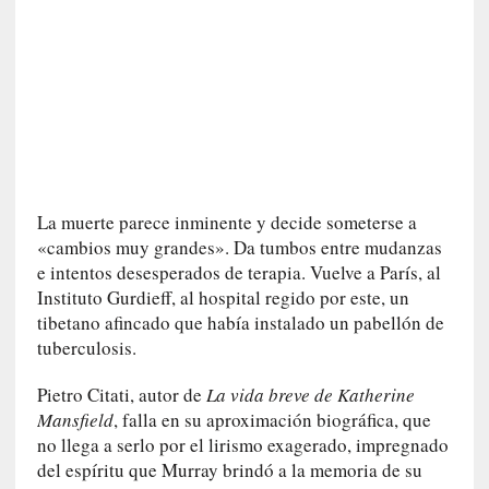
n
a
t
u
r
a
l
e
z
La muerte parece inminente y decide someterse a
a
«cambios muy grandes». Da tumbos entre mudanzas
h
e intentos desesperados de terapia. Vuelve a París, al
u
Instituto Gurdieff, al hospital regido por este, un
m
tibetano afincado que había instalado un pabellón de
a
tuberculosis.
n
a
Pietro Citati, autor de
La vida breve de Katherine
Mansfield
, falla en su aproximación biográfica, que
[
C
no llega a serlo por el lirismo exagerado, impregnado
r
del espíritu que Murray brindó a la memoria de su