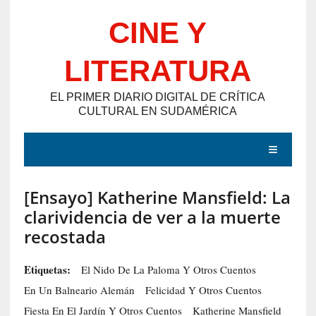
Saltar
CINE Y
al
contenido
LITERATURA
EL PRIMER DIARIO DIGITAL DE CRÍTICA
CULTURAL EN SUDAMÉRICA
MENÚ
[Ensayo] Katherine Mansfield: La
E
clarividencia de ver a la muerte
N
recostada
T
R
Etiquetas:
El Nido De La Paloma Y Otros Cuentos
A
En Un Balneario Alemán
Felicidad Y Otros Cuentos
D
Fiesta En El Jardín Y Otros Cuentos
Katherine Mansfield
A