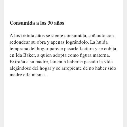
i
r
t
Consumida a los 30 años
u
d
A los treinta años se siente consumida, soñando con
e
redondear su obra y apenas lográndolo. La huida
s
temprana del hogar parece pasarle factura y se cobija
y
en Ida Baker, a quien adopta como figura materna.
d
Extraña a su madre, lamenta haberse pasado la vida
e
alejándose del hogar y se arrepiente de no haber sido
f
e
madre ella misma.
c
t
o
s
d
e
l
a