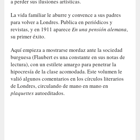
a perder sus ilusiones artísticas.
u
n
La vida familiar le aburre y convence a sus padres
a
para volver a Londres. Publica en periódicos y
v
revistas, y en 1911 aparece
En una pensión alemana
,
i
su primer éxito.
d
a
Aquí empieza a mostrarse mordaz ante la sociedad
c
burguesa (Flaubert es una constante en sus notas de
o
n
lectura), con un estilete amargo para penetrar la
c
hipocresía de la clase acomodada. Este volumen le
r
valió algunos comentarios en los círculos literarios
e
de Londres, circulando de mano en mano en
t
plaquettes
autoeditados.
a
[
C
r
í
t