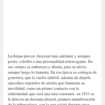
i
c
a
]
«
I
m
p
a
c
Lesbiana precoz, bisexual más adelante y siempre
t
poeta: colofón a una personalidad extravagante. En
o
m
sus veintes se embaraza y aborta, para su alivio,
o
aunque luego lo lamenta. En esa época se contagia de
r
gonorrea, que la vuelve infértil, además de dejarle
t
episodios repetidos de artritis que limitarán su
a
movilidad, como un primer contacto con la
l
enfermedad, que será una ruta constante: en 1911 se
»
le detecta un derrame pleural, primera manifestación
:
de la tuberculosis, con la que vivirá durante once