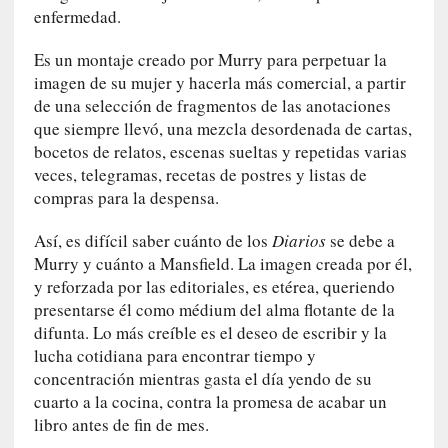
s
enfermedad.
c
o
Es un montaje creado por Murry para perpetuar la
s
imagen de su mujer y hacerla más comercial, a partir
a
de una selección de fragmentos de las anotaciones
s
que siempre llevó, una mezcla desordenada de cartas,
i
bocetos de relatos, escenas sueltas y repetidas varias
n
veces, telegramas, recetas de postres y listas de
v
compras para la despensa.
i
s
Así, es difícil saber cuánto de los
Diarios
se debe a
i
Murry y cuánto a Mansfield. La imagen creada por él,
b
y reforzada por las editoriales, es etérea, queriendo
l
presentarse él como médium del alma flotante de la
e
difunta. Lo más creíble es el deseo de escribir y la
s
lucha cotidiana para encontrar tiempo y
»
concentración mientras gasta el día yendo de su
:
cuarto a la cocina, contra la promesa de acabar un
R
libro antes de fin de mes.
e