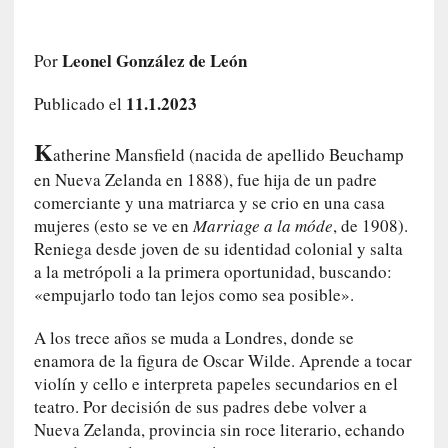
a
h
i
Leonel González de León
Por
s
11.1.2023
t
Publicado el
o
K
r
atherine Mansfield (nacida de apellido Beuchamp
i
en Nueva Zelanda en 1888), fue hija de un padre
a
comerciante y una matriarca y se crio en una casa
f
mujeres (esto se ve en
Marriage a la móde
, de 1908).
i
Reniega desde joven de su identidad colonial y salta
l
a la metrópoli a la primera oportunidad, buscando:
t
«empujarlo todo tan lejos como sea posible».
r
a
A los trece años se muda a Londres, donde se
d
enamora de la figura de Oscar Wilde. Aprende a tocar
a
violín y cello e interpreta papeles secundarios en el
p
teatro. Por decisión de sus padres debe volver a
o
Nueva Zelanda, provincia sin roce literario, echando
r