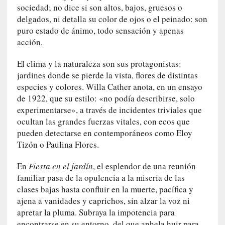
a
sociedad; no dice si son altos, bajos, gruesos o
c
delgados, ni detalla su color de ojos o el peinado: son
o
puro estado de ánimo, todo sensación y apenas
n
acción.
l
a
El clima y la naturaleza son sus protagonistas:
O
jardines donde se pierde la vista, flores de distintas
r
especies y colores. Willa Cather anota, en un ensayo
q
de 1922, que su estilo: «no podía describirse, solo
u
experimentarse», a través de incidentes triviales que
e
ocultan las grandes fuerzas vitales, con ecos que
s
pueden detectarse en contemporáneos como Eloy
t
Tizón o Paulina Flores.
a
S
En
Fiesta en el jardín
, el esplendor de una reunión
i
familiar pasa de la opulencia a la miseria de las
n
clases bajas hasta confluir en la muerte, pacífica y
f
ajena a vanidades y caprichos, sin alzar la voz ni
ó
apretar la pluma. Subraya la impotencia para
n
encontrarse en su entorno, del que anhela huir para