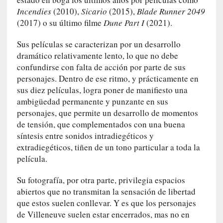
a
Incendies
(2010),
Sicario
(2015),
Blade Runner 2049
c
(2017) o su último filme
Dune Part I
(2021).
o
n
Sus películas se caracterizan por un desarrollo
l
dramático relativamente lento, lo que no debe
a
confundirse con falta de acción por parte de sus
O
personajes. Dentro de ese ritmo, y prácticamente en
r
sus diez películas, logra poner de manifiesto una
q
ambigüedad permanente y punzante en sus
u
personajes, que permite un desarrollo de momentos
e
de tensión, que complementados con una buena
s
síntesis entre sonidos intradiegéticos y
t
a
extradiegéticos, tiñen de un tono particular a toda la
S
película.
i
n
Su fotografía, por otra parte, privilegia espacios
f
abiertos que no transmitan la sensación de libertad
ó
que estos suelen conllevar. Y es que los personajes
n
de Villeneuve suelen estar encerrados, mas no en