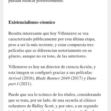
puedan edificar posteriormente.
n
a
v
e
Existencialismo cósmico
n
t
Resulta interesante que hoy Villeneuve se vea
u
caracterizado públicamente por esta última etapa,
r
pese a ser la más reciente, y estar compuesta tres
e
películas que se diferencian notoriamente en su
r
género, aunque no en tono, de las anteriores.
o
e
Villeneuve es hoy un director de ciencia ficción, y
s
esta imagen se configuró gracias a sus películas
c
Arrival
(2016),
Blade Runner 2049
(2017) y
Dune
é
part I
(2021).
p
t
Puede que sea lo icónico de los títulos, considerando
i
que se trata, por un lado, de una secuela al clásico
c
ochentero de Ridley Scott, y por otro, a un segundo
o