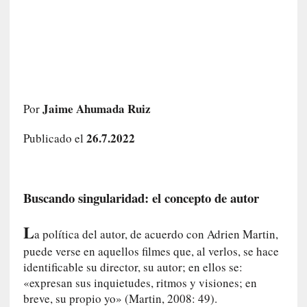
i
r
t
u
d
e
s
Jaime Ahumada Ruiz
Por
y
d
26.7.2022
Publicado el
e
f
e
c
Buscando singularidad: el concepto de autor
t
o
L
a política del autor, de acuerdo con Adrien Martin,
s
puede verse en aquellos filmes que, al verlos, se hace
d
e
identificable su director, su autor; en ellos se:
l
«expresan sus inquietudes, ritmos y visiones; en
a
breve, su propio yo» (Martin, 2008: 49).