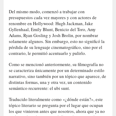
l
i
Del mismo modo, comenzó a trabajar con
d
presupuestos cada vez mayores y con actores de
a
renombre en Hollywood: Hugh Jackman, Jake
d
Gyllenhaal, Emily Blunt, Benicio del Toro, Amy
d
Adams, Ryan Gosling y Josh Brolin, por nombrar
e
solamente algunos. Sin embargo, esto no significó la
l
a
pérdida de su lenguaje cinematográfico, sino por el
v
contrario, le permitió acentuarlo y pulirlo.
i
o
Como se mencionó anteriormente, su filmografía no
l
se caracteriza únicamente por un determinado estilo
e
narrativo, sino también por un tópico que aparece, de
n
distintas formas, una y otra vez, un contenido
c
semántico recurrente: el ubi sunt.
i
a
Traducido literalmente como «¿dónde están?», este
tópico literario se pregunta por el lugar que ocupan
[
los que vinieron antes que nosotros, ahora que ya no
E