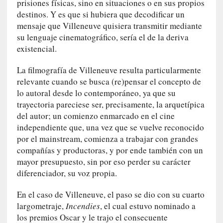
i
prisiones físicas, sino en situaciones o en sus propios
c
destinos. Y es que si hubiera que decodificar un
a
mensaje que Villeneuve quisiera transmitir mediante
N
su lenguaje cinematográfico, sería el de la deriva
a
existencial.
c
i
La filmografía de Villeneuve resulta particularmente
o
relevante cuando se busca (re)pensar el concepto de
n
lo autoral desde lo contemporáneo, ya que su
a
trayectoria pareciese ser, precisamente, la arquetípica
l
del autor; un comienzo enmarcado en el cine
independiente que, una vez que se vuelve reconocido
[
por el mainstream, comienza a trabajar con grandes
E
compañías y productoras, y por ende también con un
n
mayor presupuesto, sin por eso perder su carácter
s
diferenciador, su voz propia.
a
y
En el caso de Villeneuve, el paso se dio con su cuarto
o
largometraje,
Incendies
, el cual estuvo nominado a
]
los premios Oscar y le trajo el consecuente
«