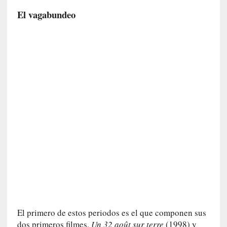
u
El vagabundeo
s
S
a
n
t
a
C
r
u
z
:
«
N
o
h
a
y
n
El primero de estos periodos es el que componen sus
a
dos primeros filmes,
Un 32 août sur terre
(1998) y