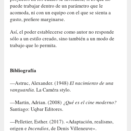
»
puede trabajar dentro de un parámetro que le
:
acomoda, ni con un equipo con el que se sienta a
L
gusto, prefiere marginarse.
a
m
Así, el poder establecerse como autor no responde
e
sólo a un estilo creado, sino también a un modo de
m
trabajo que lo permita.
o
r
i
a
Bibliografía
d
e
—Astruc, Alexander. (1948)
El nacimiento de una
l
vanguardia.
La Caméra stylo.
o
s
—Martin, Adrian. (2008)
¿Qué es el cine moderno?
c
Santiago: Uqbar Editores.
u
e
—Pelletier, Esther. (2017). «Adaptación, realismo,
r
origen e
Incendios
, de Denis Villeneuve».