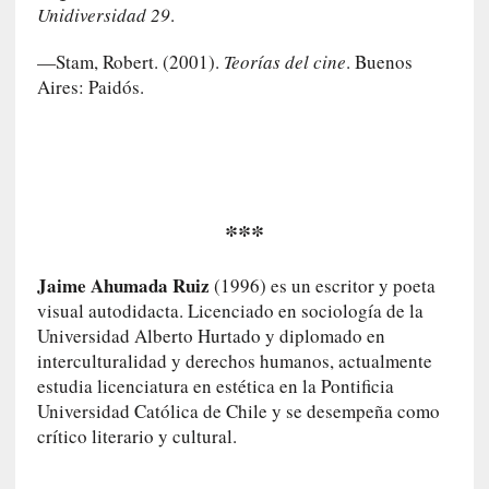
p
Unidiversidad 29
.
o
s
—Stam, Robert. (2001).
Teorías del cine
. Buenos
s
Aires: Paidós.
i
l
e
n
c
i
***
a
d
Jaime Ahumada Ruiz
(1996) es un escritor y poeta
o
visual autodidacta. Licenciado en sociología de la
s
Universidad Alberto Hurtado y diplomado en
interculturalidad y derechos humanos, actualmente
[
estudia licenciatura en estética en la Pontificia
E
Universidad Católica de Chile y se desempeña como
n
crítico literario y cultural.
s
a
y