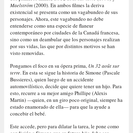
d
Maelström
(2000). En ambos filmes la deriva
a
existencial se presenta como un vagabundeo de sus
m
personajes. Ahora, este vagabundeo no debe
á
entenderse como una especie de flaneur
s
contemporáneo por ciudades de la Canadá francesa,
n
sino como un deambular que los personajes realizan
e
por sus vidas, las que por distintos motivos se han
c
visto removidas.
e
s
Pongamos el foco en su ópera prima,
Un 32 août sur
a
terre
. En esta se sigue la historia de Simone (Pascale
r
i
Bussieres), quien luego de un accidente
o
automovilístico, decide que quiere tener un hijo. Para
q
esto, recurre a su mejor amigo Phillipe (Alexis
u
Martin) —quien, en un giro poco original, siempre ha
e
estado enamorado de ella— para que la ayude a
e
concebir el bebé.
m
a
Este accede, pero para dilatar la tarea, le pone como
n