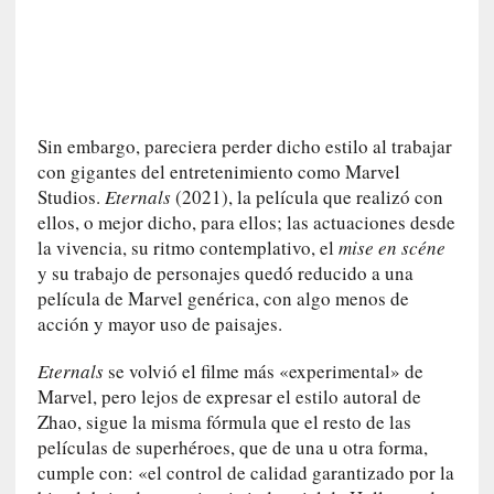
n
i
c
a
]
P
Sin embargo, pareciera perder dicho estilo al trabajar
a
con gigantes del entretenimiento como Marvel
l
Studios.
Eternals
(2021), la película que realizó con
a
ellos, o mejor dicho, para ellos; las actuaciones desde
b
la vivencia, su ritmo contemplativo, el
mise en scéne
r
y su trabajo de personajes quedó reducido a una
a
película de Marvel genérica, con algo menos de
s
acción y mayor uso de paisajes.
d
e
Eternals
se volvió el filme más «experimental» de
V
Marvel, pero lejos de expresar el estilo autoral de
a
Zhao, sigue la misma fórmula que el resto de las
l
películas de superhéroes, que de una u otra forma,
é
cumple con: «el control de calidad garantizado por la
r