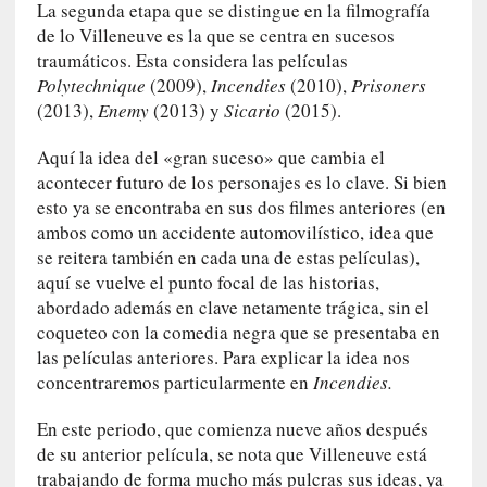
La segunda etapa que se distingue en la filmografía
G
de lo Villeneuve es la que se centra en sucesos
e
traumáticos. Esta considera las películas
o
Polytechnique
(2009),
Incendies
(2010),
Prisoners
r
(2013),
Enemy
(2013) y
Sicario
(2015).
g
G
Aquí la idea del «gran suceso» que cambia el
a
acontecer futuro de los personajes es lo clave. Si bien
d
esto ya se encontraba en sus dos filmes anteriores (en
a
m
ambos como un accidente automovilístico, idea que
e
se reitera también en cada una de estas películas),
r
aquí se vuelve el punto focal de las historias,
»
abordado además en clave netamente trágica, sin el
:
coqueteo con la comedia negra que se presentaba en
E
las películas anteriores. Para explicar la idea nos
s
concentraremos particularmente en
Incendies.
e
e
En este periodo, que comienza nueve años después
n
de su anterior película, se nota que Villeneuve está
c
trabajando de forma mucho más pulcras sus ideas, ya