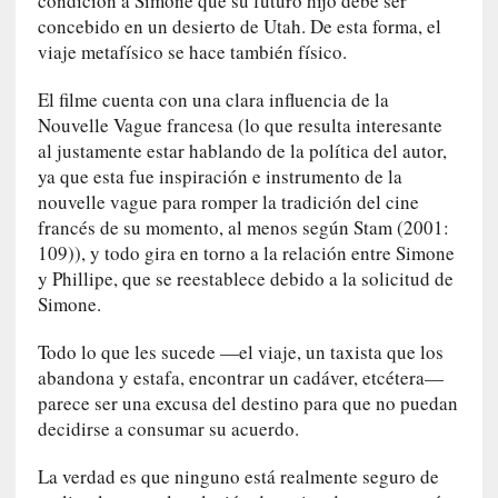
condición a Simone que su futuro hijo debe ser
c
concebido en un desierto de Utah. De esta forma, el
i
viaje metafísico se hace también físico.
p
a
El filme cuenta con una clara influencia de la
r
Nouvelle Vague francesa (lo que resulta interesante
a
al justamente estar hablando de la política del autor,
l
ya que esta fue inspiración e instrumento de la
l
nouvelle vague para romper la tradición del cine
e
francés de su momento, al menos según Stam (2001:
n
109)), y todo gira en torno a la relación entre Simone
g
y Phillipe, que se reestablece debido a la solicitud de
u
Simone.
a
j
Todo lo que les sucede —el viaje, un taxista que los
e
abandona y estafa, encontrar un cadáver, etcétera—
d
parece ser una excusa del destino para que no puedan
e
decidirse a consumar su acuerdo.
s
u
La verdad es que ninguno está realmente seguro de
s