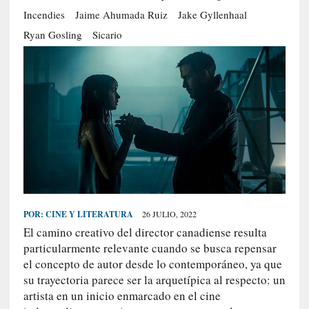
S
Incendies
Jaime Ahumada Ruiz
Jake Gyllenhaal
R
Ryan Gosling
Sicario
E
C
I
E
N
T
E
S
POR:
CINE Y LITERATURA
26 JULIO, 2022
[
El camino creativo del director canadiense resulta
C
particularmente relevante cuando se busca repensar
r
el concepto de autor desde lo contemporáneo, ya que
í
t
su trayectoria parece ser la arquetípica al respecto: un
i
artista en un inicio enmarcado en el cine