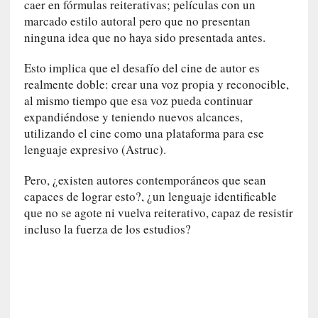
a
caer en fórmulas reiterativas; películas con un
s
marcado estilo autoral pero que no presentan
ninguna idea que no haya sido presentada antes.
[
C
Esto implica que el desafío del cine de autor es
o
realmente doble: crear una voz propia y reconocible,
n
al mismo tiempo que esa voz pueda continuar
c
expandiéndose y teniendo nuevos alcances,
i
utilizando el cine como una plataforma para ese
e
lenguaje expresivo (Astruc).
r
t
Pero, ¿existen autores contemporáneos que sean
o
capaces de lograr esto?, ¿un lenguaje identificable
]
que no se agote ni vuelva reiterativo, capaz de resistir
E
incluso la fuerza de los estudios?
l
m
a
e
s
t