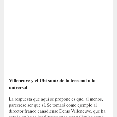
r
o
P
a
s
c
a
l
G
a
l
l
o
i
Villeneuve y el Ubi sunt: de lo terrenal a lo
s
universal
d
e
La respuesta que aquí se propone es que, al menos,
b
pareciese ser que sí. Se tomará como ejemplo al
u
director franco canadiense Denis Villeneuve, que ha
t
estado en boga los últimos años por películas como