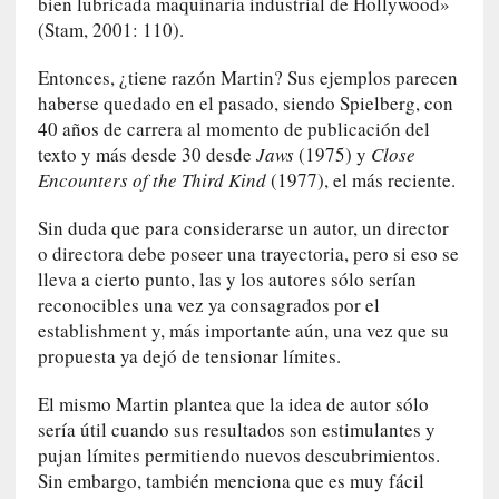
bien lubricada maquinaria industrial de Hollywood»
y
(Stam, 2001: 110).
:
L
Entonces, ¿tiene razón Martin? Sus ejemplos parecen
a
haberse quedado en el pasado, siendo Spielberg, con
s
40 años de carrera al momento de publicación del
m
texto y más desde 30 desde
Jaws
(1975) y
Close
e
Encounters of the Third Kind
(1977), el más reciente.
m
o
Sin duda que para considerarse un autor, un director
r
o directora debe poseer una trayectoria, pero si eso se
i
lleva a cierto punto, las y los autores sólo serían
a
reconocibles una vez ya consagrados por el
s
establishment y, más importante aún, una vez que su
n
propuesta ya dejó de tensionar límites.
o
v
El mismo Martin plantea que la idea de autor sólo
e
sería útil cuando sus resultados son estimulantes y
l
a
pujan límites permitiendo nuevos descubrimientos.
d
Sin embargo, también menciona que es muy fácil