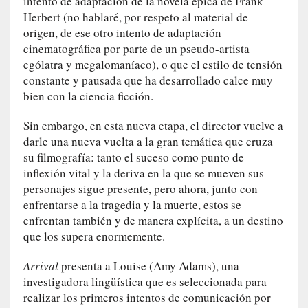
intento de adaptación de la novela épica de Frank
y
Herbert (no hablaré, por respeto al material de
d
origen, de ese otro intento de adaptación
e
s
cinematográfica por parte de un pseudo-artista
e
ególatra y megalomaníaco), o que el estilo de tensión
n
constante y pausada que ha desarrollado calce muy
c
bien con la ciencia ficción.
a
n
Sin embargo, en esta nueva etapa, el director vuelve a
t
darle una nueva vuelta a la gran temática que cruza
a
su filmografía: tanto el suceso como punto de
d
inflexión vital y la deriva en la que se mueven sus
o
personajes sigue presente, pero ahora, junto con
enfrentarse a la tragedia y la muerte, estos se
[
enfrentan también y de manera explícita, a un destino
C
que los supera enormemente.
r
ó
Arrival
presenta a Louise (Amy Adams), una
n
investigadora lingüística que es seleccionada para
i
realizar los primeros intentos de comunicación por
c