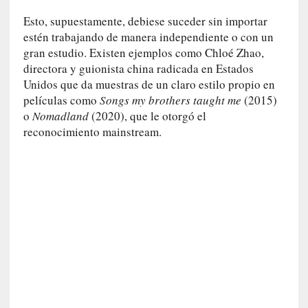
n
a
Esto, supuestamente, debiese suceder sin importar
t
estén trabajando de manera independiente o con un
u
gran estudio. Existen ejemplos como Chloé Zhao,
r
directora y guionista china radicada en Estados
a
Unidos que da muestras de un claro estilo propio en
l
películas como
Songs my brothers taught me
(2015)
e
o
Nomadland
(2020), que le otorgó el
z
reconocimiento mainstream.
a
h
u
m
a
n
a
[
C
r
ó