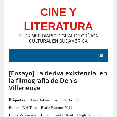
Saltar
CINE Y
al
contenido
LITERATURA
EL PRIMER DIARIO DIGITAL DE CRÍTICA
CULTURAL EN SUDAMÉRICA
MENÚ
[Ensayo] La deriva existencial en
E
la filmografía de Denis
N
Villeneuve
T
R
Etiquetas:
Amy Adams
Ana De Armas
A
Benicio Del Toro
Blade Runner 2049
D
Denis Villeneuve
Dune
Emily Blunt
Hugh Jackman
A