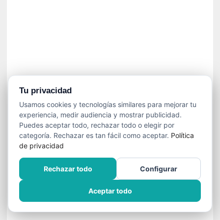
s
l
a
c
i
ó
n
a
u
Tu privacidad
d
Usamos cookies y tecnologías similares para mejorar tu
i
experiencia, medir audiencia y mostrar publicidad.
o
Puedes aceptar todo, rechazar todo o elegir por
v
categoría. Rechazar es tan fácil como aceptar.
Política
i
de privacidad
s
u
Rechazar todo
Configurar
a
l
Aceptar todo
Comparte: