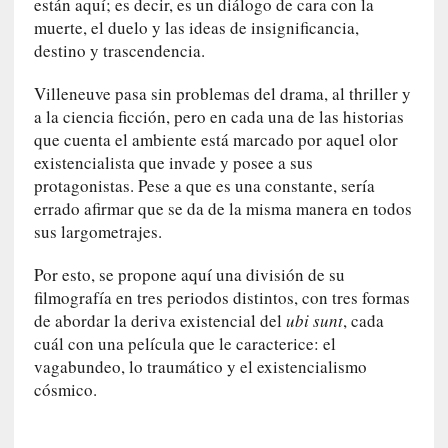
están aquí; es decir, es un diálogo de cara con la
n
muerte, el duelo y las ideas de insignificancia,
t
destino y trascendencia.
r
e
Villeneuve pasa sin problemas del drama, al thriller y
v
a la ciencia ficción, pero en cada una de las historias
i
que cuenta el ambiente está marcado por aquel olor
s
existencialista que invade y posee a sus
t
protagonistas. Pese a que es una constante, sería
a
errado afirmar que se da de la misma manera en todos
]
sus largometrajes.
A
l
Por esto, se propone aquí una división de su
f
filmografía en tres periodos distintos, con tres formas
o
de abordar la deriva existencial del
ubi sunt
, cada
n
cuál con una película que le caracterice: el
s
vagabundeo, lo traumático y el existencialismo
o
cósmico.
M
a
t