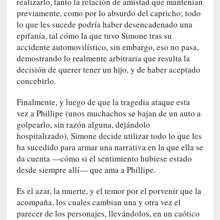
realizarlo, tanto la relación de amistad que mantenían
m
previamente, como por lo absurdo del capricho; todo
a
lo que les sucede podría haber desencadenado una
n
epifanía, tal cómo la que tuvo Simone tras su
u
accidente automovilístico, sin embargo, eso no pasa,
a
demostrando lo realmente arbitraria que resulta la
l
e
decisión de querer tener un hijo, y de haber aceptado
s
concebirlo.
»
Finalmente, y luego de que la tragedia ataque esta
[
vez a Phillipe (unos muchachos se bajan de un auto a
E
golpearlo, sin razón alguna, dejándolo
n
hospitalizado), Simone decide utilizar todo lo que les
s
ha sucedido para armar una narrativa en la que ella se
a
da cuenta —cómo si el sentimiento hubiese estado
y
desde siempre allí— que ama a Phillipe.
o
]
Es el azar, la muerte, y el temor por el porvenir que la
«
acompaña, los cuales cambian una y otra vez el
E
parecer de los personajes, llevándolos, en un caótico