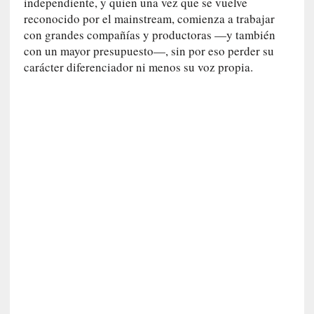
c
independiente, y quien una vez que se vuelve
a
reconocido por el mainstream, comienza a trabajar
]
con grandes compañías y productoras —y también
«
con un mayor presupuesto—, sin por eso perder su
L
carácter diferenciador ni menos su voz propia.
o
p
r
o
h
i
b
i
d
o
»
:
L
a
s
v