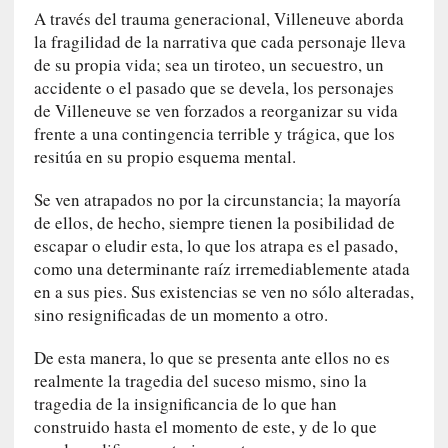
A través del trauma generacional, Villeneuve aborda
t
la fragilidad de la narrativa que cada personaje lleva
i
c
de su propia vida; sea un tiroteo, un secuestro, un
a
accidente o el pasado que se devela, los personajes
]
de Villeneuve se ven forzados a reorganizar su vida
«
frente a una contingencia terrible y trágica, que los
C
resitúa en su propio esquema mental.
o
r
Se ven atrapados no por la circunstancia; la mayoría
t
de ellos, de hecho, siempre tienen la posibilidad de
o
escapar o eludir esta, lo que los atrapa es el pasado,
M
como una determinante raíz irremediablemente atada
a
en a sus pies. Sus existencias se ven no sólo alteradas,
l
sino resignificadas de un momento a otro.
t
é
De esta manera, lo que se presenta ante ellos no es
s
realmente la tragedia del suceso mismo, sino la
»
tragedia de la insignificancia de lo que han
:
construido hasta el momento de este, y de lo que
U