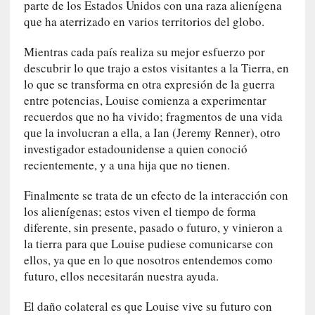
parte de los Estados Unidos con una raza alienígena
a
que ha aterrizado en varios territorios del globo.
]
C
Mientras cada país realiza su mejor esfuerzo por
o
descubrir lo que trajo a estos visitantes a la Tierra, en
n
lo que se transforma en otra expresión de la guerra
I
entre potencias, Louise comienza a experimentar
b
recuerdos que no ha vivido; fragmentos de una vida
a
que la involucran a ella, a Ian (Jeremy Renner), otro
r
investigador estadounidense a quien conoció
r
recientemente, y a una hija que no tienen.
a
e
Finalmente se trata de un efecto de la interacción con
n
los alienígenas; estos viven el tiempo de forma
L
diferente, sin presente, pasado o futuro, y vinieron a
a
la tierra para que Louise pudiese comunicarse con
E
s
ellos, ya que en lo que nosotros entendemos como
c
futuro, ellos necesitarán nuestra ayuda.
a
l
El daño colateral es que Louise vive su futuro con