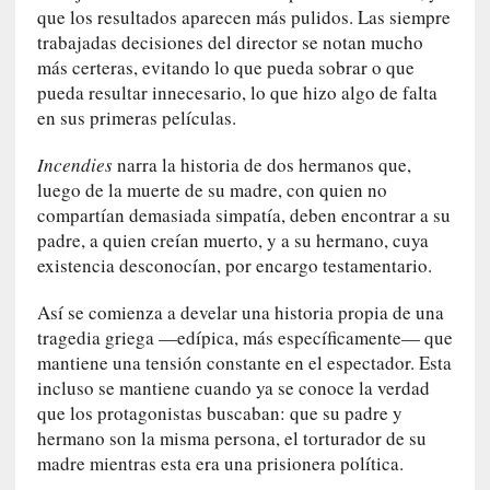
o
que los resultados aparecen más pulidos. Las siempre
n
trabajadas decisiones del director se notan mucho
t
más certeras, evitando lo que pueda sobrar o que
r
pueda resultar innecesario, lo que hizo algo de falta
a
en sus primeras películas.
r
s
Incendies
narra la historia de dos hermanos que,
e
luego de la muerte de su madre, con quien no
a
compartían demasiada simpatía, deben encontrar a su
s
padre, a quien creían muerto, y a su hermano, cuya
í
existencia desconocían, por encargo testamentario.
m
i
Así se comienza a develar una historia propia de una
s
tragedia griega —edípica, más específicamente— que
m
mantiene una tensión constante en el espectador. Esta
o
incluso se mantiene cuando ya se conoce la verdad
que los protagonistas buscaban: que su padre y
[
hermano son la misma persona, el torturador de su
C
madre mientras esta era una prisionera política.
r
í