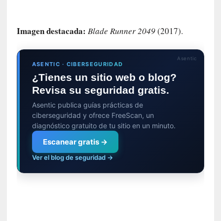
e
s
l
Imagen destacada:
Blade Runner 2049
(2017).
i
t
e
Asentic
ASENTIC · CIBERSEGURIDAD
r
¿Tienes un sitio web o blog?
a
Revisa su seguridad gratis.
r
i
Asentic publica guías prácticas de
a
ciberseguridad y ofrece FreeScan, un
s
diagnóstico gratuito de tu sitio en un minuto.
d
Escanear gratis →
e
u
Ver el blog de seguridad →
n
a
t
r
a