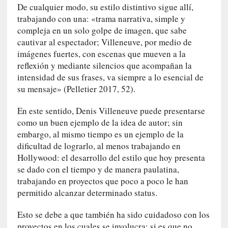
De cualquier modo, su estilo distintivo sigue allí,
a
trabajando con una: «trama narrativa, simple y
]
compleja en un solo golpe de imagen, que sabe
«
cautivar al espectador; Villeneuve, por medio de
E
imágenes fuertes, con escenas que mueven a la
l
reflexión y mediante silencios que acompañan la
s
intensidad de sus frases, va siempre a lo esencial de
o
su mensaje» (Pelletier 2017, 52).
n
i
En este sentido, Denis Villeneuve puede presentarse
d
como un buen ejemplo de la idea de autor; sin
o
embargo, al mismo tiempo es un ejemplo de la
d
e
dificultad de lograrlo, al menos trabajando en
l
Hollywood: el desarrollo del estilo que hoy presenta
a
se dado con el tiempo y de manera paulatina,
c
trabajando en proyectos que poco a poco le han
a
permitido alcanzar determinado status.
í
d
Esto se debe a que también ha sido cuidadoso con los
a
proyectos en los cuales se involucra; si es que no