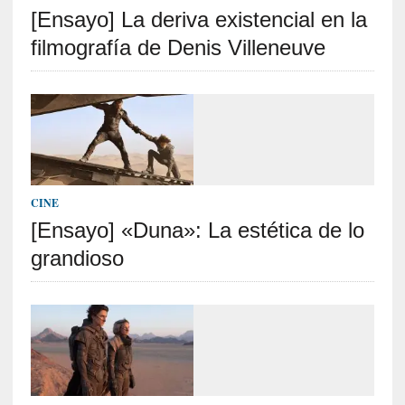
[Ensayo] La deriva existencial en la
S
R
filmografía de Denis Villeneuve
E
C
I
E
N
T
CINE
E
[Ensayo] «Duna»: La estética de lo
S
grandioso
[
C
r
í
t
i