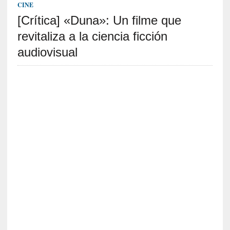
c
CINE
a
[Crítica] «Duna»: Un filme que
]
«
revitaliza a la ciencia ficción
I
audiovisual
m
p
a
c
t
o
m
o
r
t
a
l
»
:
U
n