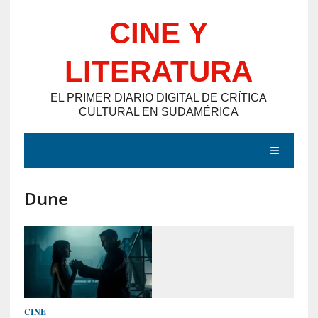
Saltar
CINE Y
al
contenido
LITERATURA
EL PRIMER DIARIO DIGITAL DE CRÍTICA
CULTURAL EN SUDAMÉRICA
MENÚ
Dune
E
N
T
R
A
D
CINE
A