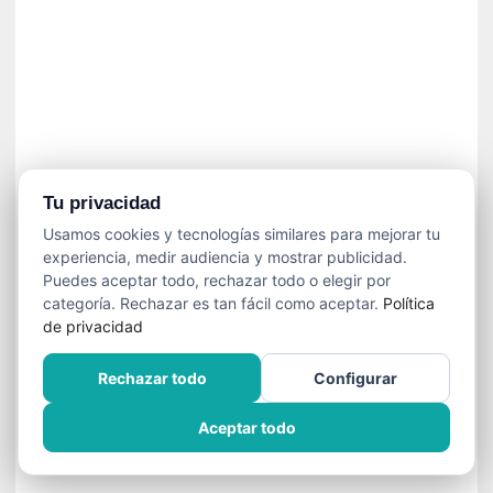
]
C
o
n
I
b
a
r
r
Tu privacidad
a
Usamos cookies y tecnologías similares para mejorar tu
e
experiencia, medir audiencia y mostrar publicidad.
n
Puedes aceptar todo, rechazar todo o elegir por
L
categoría. Rechazar es tan fácil como aceptar.
Política
a
de privacidad
E
s
Rechazar todo
Configurar
c
a
Aceptar todo
l
a
d