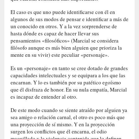
r
El caso es que uno puede identificarse con él en
o
P
algunos de sus modos de pensar e identificar a más de
a
un conocido en otros. Y a la vez sorprenderse de
s
hasta dónde es capaz de hacer llevar sus
c
pensamientos «filosóficos» (Marcial se considera
a
filósofo aunque es más bien alguien que prioriza la
l
mente en su vivir) este peculiar «personaje».
G
a
Es un «personaje» en tanto se cree dotado de grandes
l
capacidades intelectuales y se equipara a los que las
l
encarnan. Y lo es también por su patético egoísmo
o
que él disfraza de honor. En su nula empatía, Marcial
i
es incapaz de entender al otro.
s
d
De este modo cuando se siente atraído por alguien ya
e
sea amigo o relación carnal, el otro es poco más que
b
una proyección de sí mismo. Y en la proyección
u
surgen los conflictos que él encarna, el odio
t
maquillado y la violencia contenida que lo definen.