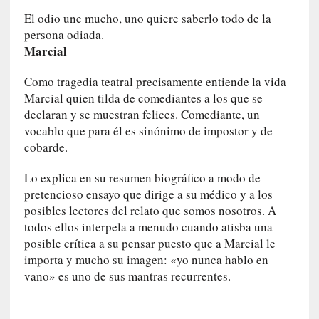
y
El odio une mucho, uno quiere saberlo todo de la
:
persona odiada.
L
Marcial
a
s
Como tragedia teatral precisamente entiende la vida
m
Marcial quien tilda de comediantes a los que se
e
declaran y se muestran felices. Comediante, un
m
vocablo que para él es sinónimo de impostor y de
o
cobarde.
r
i
Lo explica en su resumen biográfico a modo de
a
pretencioso ensayo que dirige a su médico y a los
s
posibles lectores del relato que somos nosotros. A
n
todos ellos interpela a menudo cuando atisba una
o
posible crítica a su pensar puesto que a Marcial le
v
e
importa y mucho su imagen: «yo nunca hablo en
l
vano» es uno de sus mantras recurrentes.
a
d