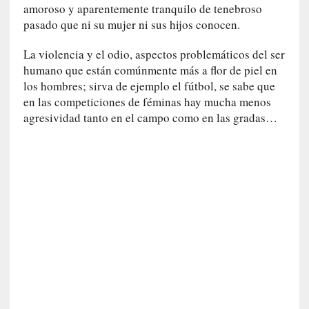
n
amoroso y aparentemente tranquilo de tenebroso
a
pasado que ni su mujer ni sus hijos conocen.
t
u
La violencia y el odio, aspectos problemáticos del ser
r
humano que están comúnmente más a flor de piel en
a
los hombres; sirva de ejemplo el fútbol, se sabe que
l
en las competiciones de féminas hay mucha menos
e
agresividad tanto en el campo como en las gradas…
z
a
h
u
m
a
n
a
[
C
r
ó