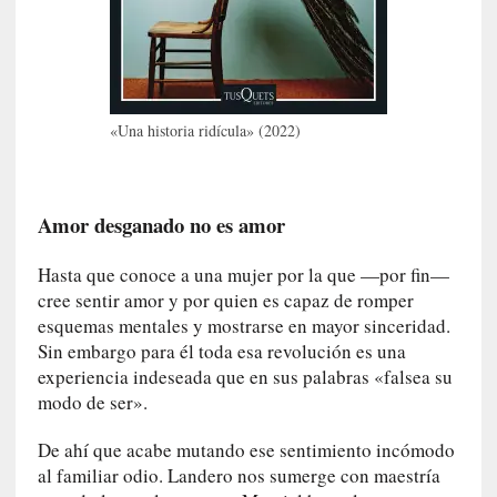
l
i
d
a
d
d
«Una historia ridícula» (2022)
e
l
a
Amor desganado no es amor
v
i
Hasta que conoce a una mujer por la que —por fin—
o
l
cree sentir amor y por quien es capaz de romper
e
esquemas mentales y mostrarse en mayor sinceridad.
n
Sin embargo para él toda esa revolución es una
c
experiencia indeseada que en sus palabras «falsea su
i
modo de ser».
a
De ahí que acabe mutando ese sentimiento incómodo
[
al familiar odio. Landero nos sumerge con maestría
E