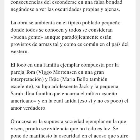
consecuencias del esconderse en una falsa bondad
m
negándose a ver las oscuridades propias y ajenas.
a
n
La obra se ambienta en el típico poblado pequeño
u
donde todos se conocen y todos se consideran
a
«buena gente» aunque paradójicamente están
l
provistos de armas tal y como es común en el país del
e
s
western.
»
El foco en una familia ejemplar compuesta por la
[
pareja Tom (Viggo Mortensen en una gran
E
interpretación) y Edie (Maria Bello también
n
excelente), su hijo adolescente Jack y la pequeña
s
Sarah. Una familia que encarna el mítico «sueño
a
americano» y en la cual anida (eso sí y no es poco) el
y
amor verdadero.
o
]
Otra cosa es la supuesta sociedad ejemplar en la que
«
viven, pronto se evidencia que no todo es luz. Se
E
pone de manifiesto la oscuridad en el acoso que sufre