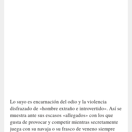
i
c
a
N
a
c
i
o
n
a
l
[
E
n
s
Lo suyo es encarnación del odio y la violencia
a
disfrazado de «hombre extraño e introvertido». Así se
y
muestra ante sus escasos «allegados» con los que
o
gusta de provocar y competir mientras secretamente
]
juega con su navaja o su frasco de veneno siempre
«