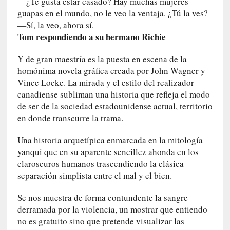
—¿Te gusta estar casado? Hay muchas mujeres
c
guapas en el mundo, no le veo la ventaja. ¿Tú la ves?
i
—Sí, la veo, ahora sí.
p
Tom respondiendo a su hermano Richie
a
r
Y de gran maestría es la puesta en escena de la
a
homónima novela gráfica creada por John Wagner y
l
Vince Locke. La mirada y el estilo del realizador
l
canadiense subliman una historia que refleja el modo
e
de ser de la sociedad estadounidense actual, territorio
n
en donde transcurre la trama.
g
u
Una historia arquetípica enmarcada en la mitología
a
yanqui que en su aparente sencillez ahonda en los
j
claroscuros humanos trascendiendo la clásica
e
separación simplista entre el mal y el bien.
d
e
Se nos muestra de forma contundente la sangre
s
derramada por la violencia, un mostrar que entiendo
u
no es gratuito sino que pretende visualizar las
s