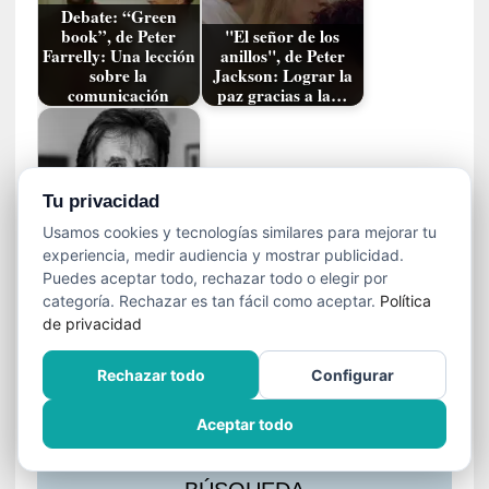
s
Debate: “Green
l
book”, de Peter
"El señor de los
a
Farrelly: Una lección
anillos", de Peter
c
sobre la
Jackson: Lograr la
comunicación
paz gracias a la…
i
ó
n
a
u
[Novedad] "El huerto
Tu privacidad
d
de Emerson":
Usamos cookies y tecnologías similares para mejorar tu
Cuaderno de un
i
experiencia, medir audiencia y mostrar publicidad.
sabio niño
o
Puedes aceptar todo, rechazar todo o elegir por
v
categoría. Rechazar es tan fácil como aceptar.
Política
i
Entrada anterior
Entrada siguiente
de privacidad
s
u
Rechazar todo
Configurar
a
l
Aceptar todo