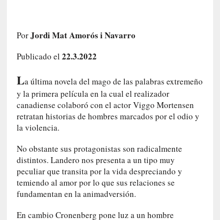
i
r
t
Jordi Mat Amorós i Navarro
Por
u
d
22.3.2022
Publicado el
e
s
L
a última novela del mago de las palabras extremeño
y
y la primera película en la cual el realizador
d
e
canadiense colaboró con el actor Viggo Mortensen
f
retratan historias de hombres marcados por el odio y
e
la violencia.
c
t
No obstante sus protagonistas son radicalmente
o
distintos. Landero nos presenta a un tipo muy
s
peculiar que transita por la vida despreciando y
d
temiendo al amor por lo que sus relaciones se
e
fundamentan en la animadversión.
l
a
En cambio Cronenberg pone luz a un hombre