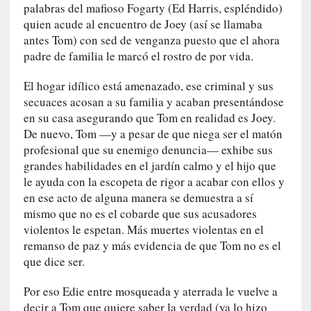
o
palabras del mafioso Fogarty (Ed Harris, espléndido)
n
quien acude al encuentro de Joey (así se llamaba
t
antes Tom) con sed de venganza puesto que el ahora
r
padre de familia le marcó el rostro de por vida.
a
r
El hogar idílico está amenazado, ese criminal y sus
s
secuaces acosan a su familia y acaban presentándose
e
en su casa asegurando que Tom en realidad es Joey.
a
De nuevo, Tom —y a pesar de que niega ser el matón
s
profesional que su enemigo denuncia— exhibe sus
í
grandes habilidades en el jardín calmo y el hijo que
m
le ayuda con la escopeta de rigor a acabar con ellos y
i
en ese acto de alguna manera se demuestra a sí
s
mismo que no es el cobarde que sus acusadores
m
violentos le espetan. Más muertes violentas en el
o
remanso de paz y más evidencia de que Tom no es el
que dice ser.
[
C
Por eso Edie entre mosqueada y aterrada le vuelve a
r
decir a Tom que quiere saber la verdad (ya lo hizo
í