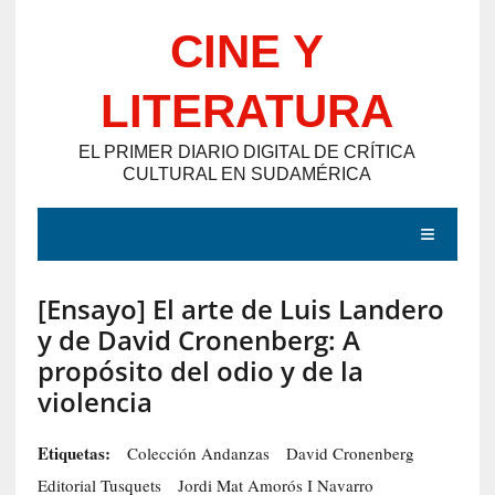
Saltar
CINE Y
al
contenido
LITERATURA
EL PRIMER DIARIO DIGITAL DE CRÍTICA
CULTURAL EN SUDAMÉRICA
MENÚ
[Ensayo] El arte de Luis Landero
E
y de David Cronenberg: A
N
propósito del odio y de la
T
violencia
R
A
Etiquetas:
Colección Andanzas
David Cronenberg
D
Editorial Tusquets
Jordi Mat Amorós I Navarro
A