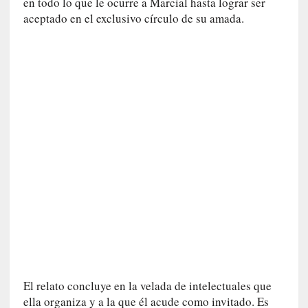
en todo lo que le ocurre a Marcial hasta lograr ser
n
aceptado en el exclusivo círculo de su amada.
t
r
e
v
i
s
t
a
]
A
l
f
o
n
s
o
M
a
El relato concluye en la velada de intelectuales que
t
ella organiza y a la que él acude como invitado. Es