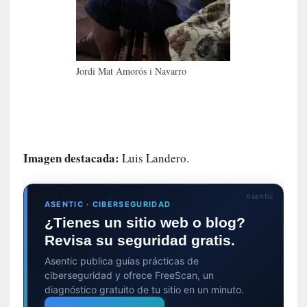
p
o
s
s
i
Jordi Mat Amorós i Navarro
l
e
n
c
i
a
Imagen destacada:
Luis Landero.
d
o
s
Asentic
ASENTIC · CIBERSEGURIDAD
¿Tienes un sitio web o blog?
[
Revisa su seguridad gratis.
E
n
Asentic publica guías prácticas de
s
ciberseguridad y ofrece FreeScan, un
a
diagnóstico gratuito de tu sitio en un minuto.
y