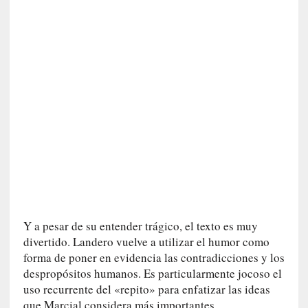
a
s
[
C
o
n
c
i
e
r
t
o
]
E
Y a pesar de su entender trágico, el texto es muy
l
divertido. Landero vuelve a utilizar el humor como
m
forma de poner en evidencia las contradicciones y los
a
despropósitos humanos. Es particularmente jocoso el
e
uso recurrente del «repito» para enfatizar las ideas
s
t
que Marcial considera más importantes.