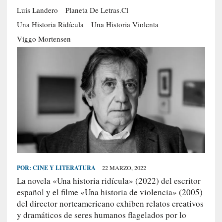
Luis Landero
Planeta De Letras.cl
S
R
Una Historia Ridícula
Una Historia Violenta
E
Viggo Mortensen
C
I
E
N
T
E
S
[
C
POR:
CINE Y LITERATURA
22 MARZO, 2022
r
La novela «Una historia ridícula» (2022) del escritor
í
español y el filme «Una historia de violencia» (2005)
t
del director norteamericano exhiben relatos creativos
i
y dramáticos de seres humanos flagelados por lo