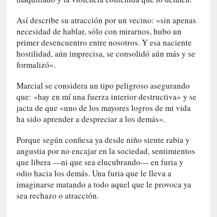
a
c
Así describe su atracción por un vecino: «sin apenas
o
necesidad de hablar, sólo con mirarnos, hubo un
n
primer desencuentro entre nosotros. Y esa naciente
l
hostilidad, aún imprecisa, se consolidó aún más y se
a
formalizó».
O
r
Marcial se considera un tipo peligroso asegurando
q
que: «hay en mí una fuerza interior destructiva» y se
u
jacta de que «uno de los mayores logros de mi vida
e
ha sido aprender a despreciar a los demás».
s
t
Porque según confiesa ya desde niño siente rabia y
a
angustia por no encajar en la sociedad, sentimientos
S
que libera —ni que sea elucubrando— en furia y
i
odio hacia los demás. Una furia que le lleva a
n
imaginarse matando a todo aquel que le provoca ya
f
sea rechazo o atracción.
ó
n