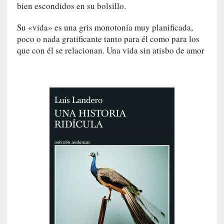
bien escondidos en su bolsillo.
E
l
Su «vida» es una gris monotonía muy planificada,
e
poco o nada gratificante tanto para él como para los
x
que con él se relacionan. Una vida sin atisbo de amor
t
r
a
n
j
e
r
o
»
:
L
a
b
a
n
a