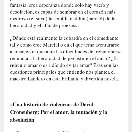
d
fantasía, crea esperanza donde sólo hay vacío y
a
desolación, es capaz de sembrar en el corazón más
m
medroso (el suyo) la semilla maldita (para él) de la
á
heroicidad y el afán de proezas».
s
n
¿Dónde está realmente la cobardía en el comediante
e
tal y como cree Marcial o en el que teme aventurarse
c
a amar, en el que ante las dificultades del relacionarse
e
renuncia a la heroicidad de persistir en el amar? ¿Es
s
ridículo amar o es ridículo evitar amar? Esas son las
a
cuestiones principales que entiendo nos plantea el
r
maestro Landero en esta brillante y divertida novela.
i
o
q
u
«Una historia de violencia» de David
e
e
Cronenberg: Por el amor, la mutación y la
m
absolución
a
n