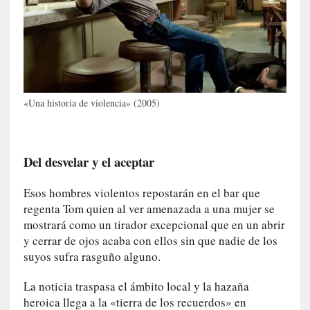
G
e
o
r
g
G
a
«Una historia de violencia» (2005)
d
a
m
Del desvelar y el aceptar
e
r
»
Esos hombres violentos repostarán en el bar que
:
regenta Tom quien al ver amenazada a una mujer se
E
mostrará como un tirador excepcional que en un abrir
s
y cerrar de ojos acaba con ellos sin que nadie de los
e
suyos sufra rasguño alguno.
e
n
La noticia traspasa el ámbito local y la hazaña
c
heroica llega a la «tierra de los recuerdos» en