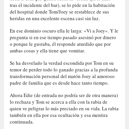
tras el incidente del bar), se lo pide en la habitación
t
del hospital donde Tom/Joey se restablece de sus
i
c
heridas en una excelente escena casi sin luz.
a
En ese dominio oscuro ella le larga: «Vi a Joey». Y le
]
«
pregunta si en ese tiempo pasado asesinó por dinero
C
o porque le gustaba, él responde aturdido que por
o
ambas cosas y ella tiene que vomitar.
r
t
Se ha desvelado la verdad escondida por Tom en su
o
temor de perder todo lo ganado gracias a la profunda
M
transformación personal del matón Joey al amoroso
a
padre de familia que es desde hace tanto tiempo.
l
t
Ahora Edie (de entrada no podría ser de otra manera)
é
lo rechaza y Tom se acerca a ella con la rabia de
s
quien ve peligrar lo más preciado en su vida. La rabia
»
también en ella por esa ocultación y esa mentira
:
continuada.
U