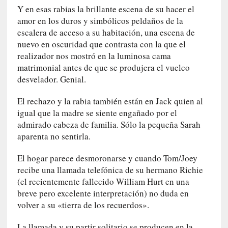
n
Y en esas rabias la brillante escena de su hacer el
a
amor en los duros y simbólicos peldaños de la
v
escalera de acceso a su habitación, una escena de
e
nuevo en oscuridad que contrasta con la que el
n
realizador nos mostró en la luminosa cama
t
matrimonial antes de que se produjera el vuelco
u
desvelador. Genial.
r
e
El rechazo y la rabia también están en Jack quien al
r
igual que la madre se siente engañado por el
o
admirado cabeza de familia. Sólo la pequeña Sarah
e
aparenta no sentirla.
s
c
El hogar parece desmoronarse y cuando Tom/Joey
é
recibe una llamada telefónica de su hermano Richie
p
(el recientemente fallecido William Hurt en una
t
breve pero excelente interpretación) no duda en
i
volver a su «tierra de los recuerdos».
c
o
La llamada y su partir solitario se producen en la