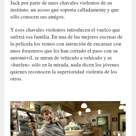
n
Jack por parte de unos chavales violentos de su
c
instituto, un acoso que soporta calladamente y que
o
sólo conocen sus amigos.
n
v
Y esos chavales violentos introducen el vuelco que
e
sufrirá esa familia. En una de las mejores escenas de
r
la película los vemos con intención de encarase con
s
unos forasteros que les han cortado el paso con su
a
automóvil, se miran de vehículo a vehículo y se
c
«huelen» sólo en la mirada, nada dicen los jóvenes
i
quienes reconocen la superioridad violenta de los
ó
otros.
n
c
o
n
H
a
n
s
-