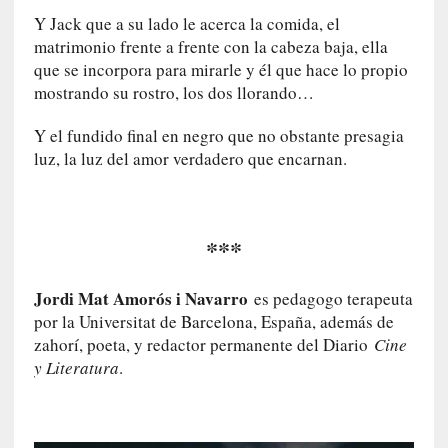
a
Y Jack que a su lado le acerca la comida, el
]
matrimonio frente a frente con la cabeza baja, ella
C
que se incorpora para mirarle y él que hace lo propio
o
mostrando su rostro, los dos llorando…
n
I
Y el fundido final en negro que no obstante presagia
b
luz, la luz del amor verdadero que encarnan.
a
r
r
a
***
e
n
Jordi Mat Amorós i Navarro
es pedagogo terapeuta
L
por la Universitat de Barcelona, España, además de
a
zahorí, poeta, y redactor permanente del Diario
Cine
E
y Literatura
.
s
c
a
l