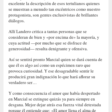
u
excelente la descripción de esos tertulianos quienes
s
se muestran a menudo tan excéntricos como nuestro
S
protagonista, son gentes exclusivistas de brillantes
a
diálogos.
n
t
Allí Landero critica a tantas personas que se
a
consideran de bien y «por encima de» la mayoría, y
C
cuya actitud —por mucho que se disfrace de
r
generosidad— resulta denigrante y ofensiva.
u
z
Así se sentirá pronto Marcial quien se dará cuenta de
:
que él es algo así como un espécimen raro que
«
provoca curiosidad. Y ese desagradable sentir le
N
producirá gran indignación lo que hará aflorar su
o
verdadero ser…
h
a
Y como consecuencia el amor que había despertado
y
en Marcial se extingue quizás ya para siempre en
n
desgana. Mejor dejar atrás esa fuerza vital detestada
a
porque él entiende que: «El amor llena el alma de