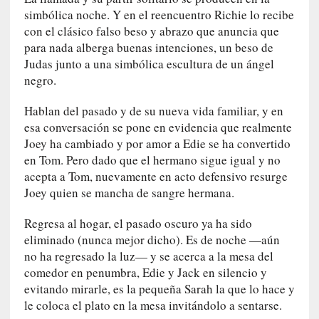
y
simbólica noche. Y en el reencuentro Richie lo recibe
d
con el clásico falso beso y abrazo que anuncia que
e
para nada alberga buenas intenciones, un beso de
s
Judas junto a una simbólica escultura de un ángel
e
negro.
n
c
Hablan del pasado y de su nueva vida familiar, y en
a
esa conversación se pone en evidencia que realmente
n
t
Joey ha cambiado y por amor a Edie se ha convertido
a
en Tom. Pero dado que el hermano sigue igual y no
d
acepta a Tom, nuevamente en acto defensivo resurge
o
Joey quien se mancha de sangre hermana.
[
Regresa al hogar, el pasado oscuro ya ha sido
C
eliminado (nunca mejor dicho). Es de noche —aún
r
no ha regresado la luz— y se acerca a la mesa del
ó
comedor en penumbra, Edie y Jack en silencio y
n
evitando mirarle, es la pequeña Sarah la que lo hace y
i
le coloca el plato en la mesa invitándolo a sentarse.
c