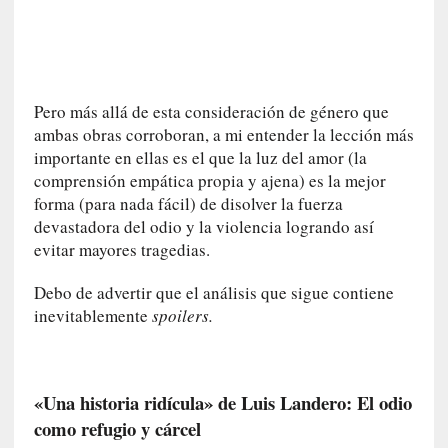
n
i
c
a
]
Pero más allá de esta consideración de género que
P
ambas obras corroboran, a mi entender la lección más
a
importante en ellas es el que la luz del amor (la
l
comprensión empática propia y ajena) es la mejor
a
forma (para nada fácil) de disolver la fuerza
b
devastadora del odio y la violencia logrando así
r
evitar mayores tragedias.
a
s
Debo de advertir que el análisis que sigue contiene
d
inevitablemente
spoilers.
e
V
a
l
«Una historia ridícula» de Luis Landero: El odio
é
como refugio y cárcel
r