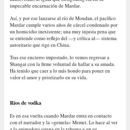
n
impecable encarnación de Mardar.
c
o
Así, y por ese lanzarse al río de Moudan, el pacífico
n
Mardar cumple varios años de cárcel condenado por
v
un homicidio inexistente; una muy injusta pena que
e
se entiende como reflejo del —y crítica al— sistema
r
s
autoritario que rige en China.
a
Tras ese encierro impostado, lo vemos regresar a
c
i
Shangai con la firme voluntad de hallar a su amada.
ó
Ha tenido que caer a lo más hondo para poner en
n
valor el amor y priorizarlo en su vida.
c
o
n
Ríos de vodka
H
a
n
Es en esa vuelta cuando Mardar entra en contacto
s
con el narrador y la «gemela» Memei. Lo hace al ver
-
a la animadora sirena en la taberna y en su