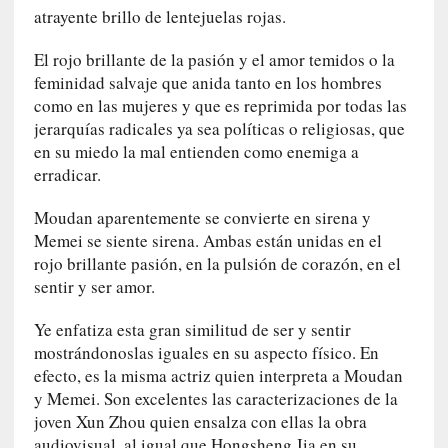
m
atrayente brillo de lentejuelas rojas.
a
n
El rojo brillante de la pasión y el amor temidos o la
u
feminidad salvaje que anida tanto en los hombres
a
como en las mujeres y que es reprimida por todas las
l
jerarquías radicales ya sea políticas o religiosas, que
e
en su miedo la mal entienden como enemiga a
s
erradicar.
»
Moudan aparentemente se convierte en sirena y
[
Memei se siente sirena. Ambas están unidas en el
E
rojo brillante pasión, en la pulsión de corazón, en el
n
sentir y ser amor.
s
a
Ye enfatiza esta gran similitud de ser y sentir
y
mostrándonoslas iguales en su aspecto físico. En
o
efecto, es la misma actriz quien interpreta a Moudan
]
y Memei. Son excelentes las caracterizaciones de la
«
joven Xun Zhou quien ensalza con ellas la obra
E
audiovisual, al igual que Hongsheng Jia en su