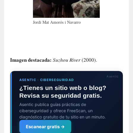
p
o
s
s
Jordi Mat Amorós i Navarro
i
l
e
n
c
Imagen destacada:
Suzhou River
(2000).
i
a
d
Asentic
o
ASENTIC · CIBERSEGURIDAD
s
¿Tienes un sitio web o blog?
Revisa su seguridad gratis.
[
Asentic publica guías prácticas de
E
ciberseguridad y ofrece FreeScan, un
n
diagnóstico gratuito de tu sitio en un minuto.
s
a
Escanear gratis →
y