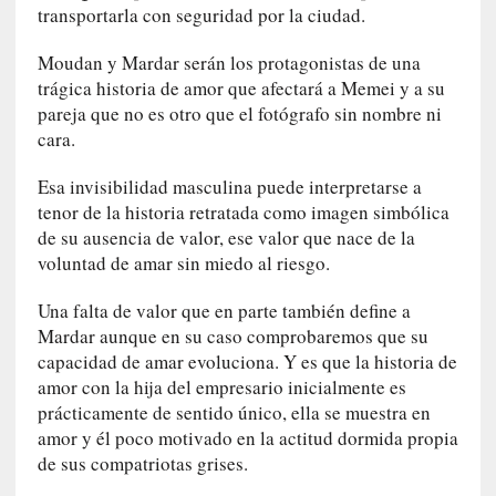
d
transportarla con seguridad por la ciudad.
a
m
Moudan y Mardar serán los protagonistas de una
á
trágica historia de amor que afectará a Memei y a su
s
pareja que no es otro que el fotógrafo sin nombre ni
n
cara.
e
c
Esa invisibilidad masculina puede interpretarse a
e
tenor de la historia retratada como imagen simbólica
s
de su ausencia de valor, ese valor que nace de la
a
voluntad de amar sin miedo al riesgo.
r
i
Una falta de valor que en parte también define a
o
Mardar aunque en su caso comprobaremos que su
q
capacidad de amar evoluciona. Y es que la historia de
u
amor con la hija del empresario inicialmente es
e
prácticamente de sentido único, ella se muestra en
e
amor y él poco motivado en la actitud dormida propia
m
de sus compatriotas grises.
a
n