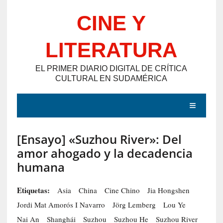
Saltar
CINE Y
al
contenido
LITERATURA
EL PRIMER DIARIO DIGITAL DE CRÍTICA
CULTURAL EN SUDAMÉRICA
MENÚ
[Ensayo] «Suzhou River»: Del
E
amor ahogado y la decadencia
N
humana
T
R
Etiquetas:
Asia
China
Cine Chino
Jia Hongshen
A
Jordi Mat Amorós I Navarro
Jörg Lemberg
Lou Ye
D
Nai An
Shanghái
Suzhou
Suzhou He
Suzhou River
A