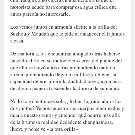
t
motorista acude para comprar esa agua etílica que
i
antes parecía no interesarle.
c
a
Los vemos juntos en armonía silente a la orilla del
]
Suzhou y Moudan que le pide al amanecer el ir juntos
«
a casa.
C
o
De esa forma, los encuentran ahogados tras haberse
r
lanzado al río en su motocicleta cerca del puente del
t
que ella se lanzó años atrás pretendiendo mutar a
o
sirena, pretendiendo llegar a ser libre y obtener la
M
capacidad de «respirar» la dualidad aire y agua para
a
de alguna manera trascender la dureza de su mundo.
l
t
No lo logró entonces sola, ¿lo han logrado ahora los
é
dos juntos? Ye nos muestra sus cuerpos inanimados y
s
deja a nuestro sentir y entender qué ocurre más allá
»
de la brumosa realidad decadente shanghainesa,
:
llueve y no se ve «la otra orilla».
U