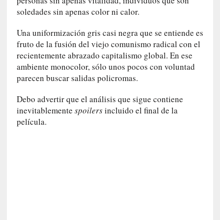
personas sin apenas vitalidad, individuos que son
l
soledades sin apenas color ni calor.
i
d
Una uniformización gris casi negra que se entiende es
a
fruto de la fusión del viejo comunismo radical con el
d
recientemente abrazado capitalismo global. En ese
d
ambiente monocolor, sólo unos pocos con voluntad
e
parecen buscar salidas policromas.
l
a
Debo advertir que el análisis que sigue contiene
v
inevitablemente
spoilers
incluido el final de la
i
película.
o
l
e
n
c
i
a
[
E