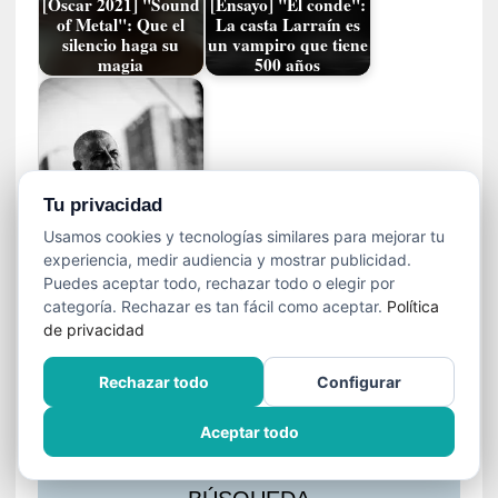
s
[Oscar 2021] "Sound
[Ensayo] "El conde":
of Metal": Que el
La casta Larraín es
l
silencio haga su
un vampiro que tiene
a
magia
500 años
c
i
ó
n
a
[Ensayo] "Lou": Las
u
Tu privacidad
sombras espectrales
d
de un país
Usamos cookies y tecnologías similares para mejorar tu
i
experiencia, medir audiencia y mostrar publicidad.
o
Puedes aceptar todo, rechazar todo o elegir por
v
Entrada anterior
Entrada siguiente
categoría. Rechazar es tan fácil como aceptar.
Política
i
de privacidad
s
u
Rechazar todo
Configurar
a
l
Aceptar todo