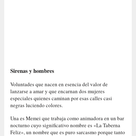
n
t
r
e
v
i
s
t
a
]
Sirenas y hombres
A
l
Voluntades que nacen en esencia del valor de
f
lanzarse a amar y que encarnan dos mujeres
o
especiales quienes caminan por esas calles casi
n
negras luciendo colores.
s
o
Una es Memei que trabaja como animadora en un bar
M
nocturno cuyo significativo nombre es «La Taberna
a
Feliz», un nombre que es puro sarcasmo porque tanto
t