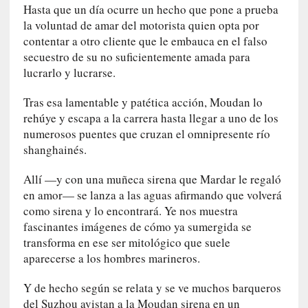
Hasta que un día ocurre un hecho que pone a prueba
c
la voluntad de amar del motorista quien opta por
i
contentar a otro cliente que le embauca en el falso
p
secuestro de su no suficientemente amada para
a
r
lucrarlo y lucrarse.
a
Tras esa lamentable y patética acción, Moudan lo
l
l
rehúye y escapa a la carrera hasta llegar a uno de los
e
numerosos puentes que cruzan el omnipresente río
n
shanghainés.
g
u
Allí —y con una muñeca sirena que Mardar le regaló
a
en amor— se lanza a las aguas afirmando que volverá
j
como sirena y lo encontrará. Ye nos muestra
e
fascinantes imágenes de cómo ya sumergida se
d
transforma en ese ser mitológico que suele
e
aparecerse a los hombres marineros.
s
u
Y de hecho según se relata y se ve muchos barqueros
s
del Suzhou avistan a la Moudan sirena en un