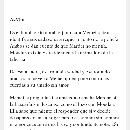
n
a
v
A-Mar
e
n
Es el hombre sin nombre junto con Memei quien
t
identifica sus cadáveres a requerimiento de la policía.
u
Ambos se dan cuenta de que Mardar no mentía,
r
Moudan existía y era idéntica a la animadora de la
e
taberna.
r
o
De esa manera, esa rotunda verdad y ese rotundo
e
amor conmueven a Memei quien pone contra las
s
cuerdas a su amado sin amor.
c
é
Memei le pregunta si le ama como amaba Mardar, si
p
la buscaría sin descanso como él hizo con Moudan.
t
Ella sabe que miente al responder que sí y decide
i
desaparecer, en su hogar barco el hombre sin nombre
c
ni amor encuentra una breve y contundente nota: «Si
o