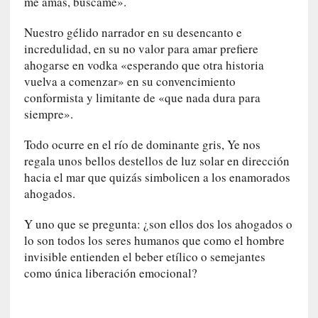
me amas, búscame».
y
d
Nuestro gélido narrador en su desencanto e
e
incredulidad, en su no valor para amar prefiere
s
e
ahogarse en vodka «esperando que otra historia
n
vuelva a comenzar» en su convencimiento
c
conformista y limitante de «que nada dura para
a
siempre».
n
t
Todo ocurre en el río de dominante gris, Ye nos
a
regala unos bellos destellos de luz solar en dirección
d
hacia el mar que quizás simbolicen a los enamorados
o
ahogados.
[
Y uno que se pregunta: ¿son ellos dos los ahogados o
C
lo son todos los seres humanos que como el hombre
r
invisible entienden el beber etílico o semejantes
ó
como única liberación emocional?
n
i
c