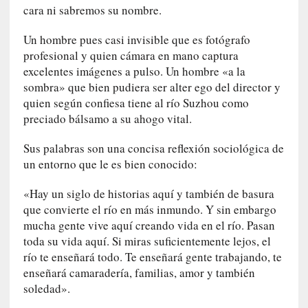
y
cara ni sabremos su nombre.
:
L
Un hombre pues casi invisible que es fotógrafo
a
profesional y quien cámara en mano captura
s
excelentes imágenes a pulso. Un hombre «a la
m
sombra» que bien pudiera ser alter ego del director y
e
quien según confiesa tiene al río Suzhou como
m
preciado bálsamo a su ahogo vital.
o
r
Sus palabras son una concisa reflexión sociológica de
i
un entorno que le es bien conocido:
a
s
«Hay un siglo de historias aquí y también de basura
n
que convierte el río en más inmundo. Y sin embargo
o
mucha gente vive aquí creando vida en el río. Pasan
v
toda su vida aquí. Si miras suficientemente lejos, el
e
río te enseñará todo. Te enseñará gente trabajando, te
l
enseñará camaradería, familias, amor y también
a
soledad».
d