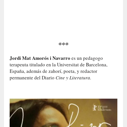
a
]
C
o
n
I
b
***
a
r
Jordi Mat Amorós i Navarro
es un pedagogo
r
terapeuta titulado en la Universitat de Barcelona,
a
España, además de zahorí, poeta, y redactor
e
permanente del Diario
Cine y Literatura.
n
L
a
E
s
c
a
l