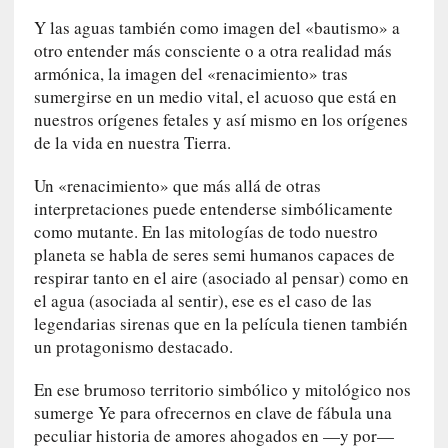
a
Y las aguas también como imagen del «bautismo» a
c
otro entender más consciente o a otra realidad más
o
armónica, la imagen del «renacimiento» tras
n
sumergirse en un medio vital, el acuoso que está en
l
a
nuestros orígenes fetales y así mismo en los orígenes
O
de la vida en nuestra Tierra.
r
q
Un «renacimiento» que más allá de otras
u
interpretaciones puede entenderse simbólicamente
e
como mutante. En las mitologías de todo nuestro
s
planeta se habla de seres semi humanos capaces de
t
respirar tanto en el aire (asociado al pensar) como en
a
el agua (asociada al sentir), ese es el caso de las
S
legendarias sirenas que en la película tienen también
i
un protagonismo destacado.
n
f
En ese brumoso territorio simbólico y mitológico nos
ó
sumerge Ye para ofrecernos en clave de fábula una
n
peculiar historia de amores ahogados en —y por—