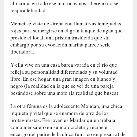
allí como en todo ese microcosmos ribereño no se
u
s
respira felicidad.
S
Memei se viste de sirena con llamativas lentejuelas
a
n
rojas para sumergirse en el gran tanque de agua que
t
preside el local, una prisión traslúcida que sin
a
embargo por su evocación marina parece serle
C
liberadora.
r
u
Y ella vive en una casa barca varada en el río que
z
refleja su personalidad diferenciada y su voluntad
:
libre. En ese hogar, una gran imagen en blanco y
«
negro (la realidad en la que se ve) de una pareja
N
besándose sobre una moto (la realidad que busca).
o
h
La otra fémina es la adolescente Moudan, una chica
a
inquieta y vital que se enamora de otro de los
y
protagonistas. Ese joven es Mardar quien trabaja
n
como mensajero en su motocicleta y recibe el
a
encargo del padre de la chica (un rico empresario) de