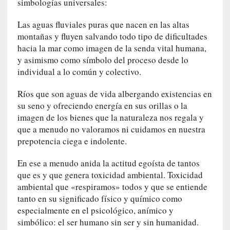
simbologías universales:
r
o
Las aguas fluviales puras que nacen en las altas
P
montañas y fluyen salvando todo tipo de dificultades
a
hacia la mar como imagen de la senda vital humana,
s
y asimismo como símbolo del proceso desde lo
c
individual a lo común y colectivo.
a
l
Ríos que son aguas de vida albergando existencias en
G
su seno y ofreciendo energía en sus orillas o la
a
imagen de los bienes que la naturaleza nos regala y
l
que a menudo no valoramos ni cuidamos en nuestra
l
prepotencia ciega e indolente.
o
i
En ese a menudo anida la actitud egoísta de tantos
s
que es y que genera toxicidad ambiental. Toxicidad
d
ambiental que «respiramos» todos y que se entiende
e
tanto en su significado físico y químico como
b
especialmente en el psicológico, anímico y
u
simbólico: el ser humano sin ser y sin humanidad.
t