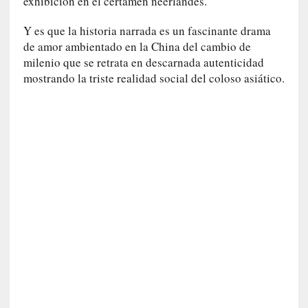
exhibición en el certamen neerlandés.
n
a
Y es que la historia narrada es un fascinante drama
t
de amor ambientado en la China del cambio de
u
milenio que se retrata en descarnada autenticidad
r
mostrando la triste realidad social del coloso asiático.
a
l
e
z
a
h
u
m
a
n
a
[
C
r
ó