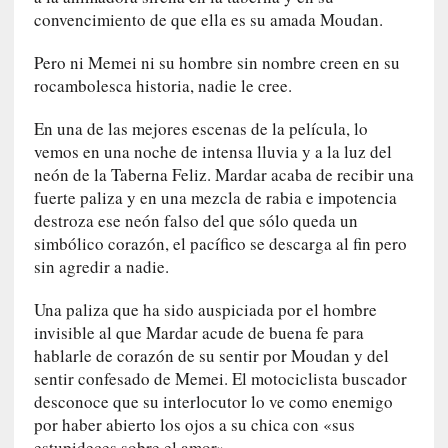
G
convencimiento de que ella es su amada Moudan.
e
o
Pero ni Memei ni su hombre sin nombre creen en su
r
rocambolesca historia, nadie le cree.
g
G
En una de las mejores escenas de la película, lo
a
vemos en una noche de intensa lluvia y a la luz del
d
neón de la Taberna Feliz. Mardar acaba de recibir una
a
fuerte paliza y en una mezcla de rabia e impotencia
m
destroza ese neón falso del que sólo queda un
e
simbólico corazón, el pacífico se descarga al fin pero
r
sin agredir a nadie.
»
:
Una paliza que ha sido auspiciada por el hombre
E
invisible al que Mardar acude de buena fe para
s
hablarle de corazón de su sentir por Moudan y del
e
sentir confesado de Memei. El motociclista buscador
e
desconoce que su interlocutor lo ve como enemigo
n
por haber abierto los ojos a su chica con «sus
c
estupideces sobre el amor».