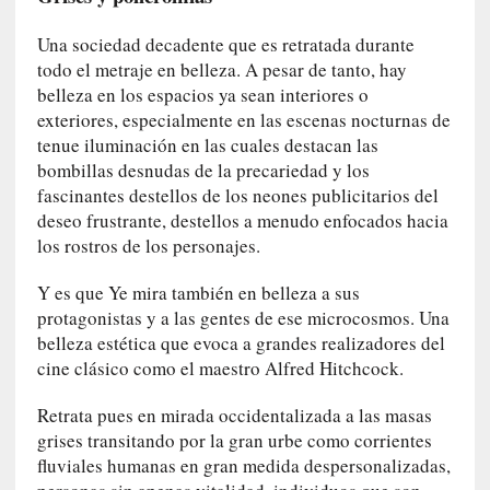
E
l
Una sociedad decadente que es retratada durante
e
todo el metraje en belleza. A pesar de tanto, hay
x
belleza en los espacios ya sean interiores o
t
exteriores, especialmente en las escenas nocturnas de
r
tenue iluminación en las cuales destacan las
a
bombillas desnudas de la precariedad y los
n
fascinantes destellos de los neones publicitarios del
j
deseo frustrante, destellos a menudo enfocados hacia
e
los rostros de los personajes.
r
o
Y es que Ye mira también en belleza a sus
»
protagonistas y a las gentes de ese microcosmos. Una
:
belleza estética que evoca a grandes realizadores del
L
cine clásico como el maestro Alfred Hitchcock.
a
b
Retrata pues en mirada occidentalizada a las masas
a
grises transitando por la gran urbe como corrientes
n
fluviales humanas en gran medida despersonalizadas,
a