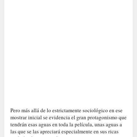
a
s
[
C
o
n
c
i
e
r
t
o
]
E
l
m
Pero más allá de lo estrictamente sociológico en ese
a
mostrar inicial se evidencia el gran protagonismo que
e
tendrán esas aguas en toda la película, unas aguas a
s
las que se las apreciará especialmente en sus ricas
t