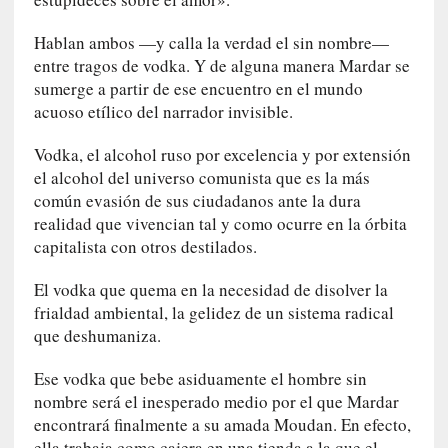
o
n
Hablan ambos —y calla la verdad el sin nombre—
t
entre tragos de vodka. Y de alguna manera Mardar se
r
sumerge a partir de ese encuentro en el mundo
a
acuoso etílico del narrador invisible.
r
s
Vodka, el alcohol ruso por excelencia y por extensión
e
el alcohol del universo comunista que es la más
a
común evasión de sus ciudadanos ante la dura
s
realidad que vivencian tal y como ocurre en la órbita
í
capitalista con otros destilados.
m
i
El vodka que quema en la necesidad de disolver la
s
frialdad ambiental, la gelidez de un sistema radical
m
que deshumaniza.
o
Ese vodka que bebe asiduamente el hombre sin
[
C
nombre será el inesperado medio por el que Mardar
r
encontrará finalmente a su amada Moudan. En efecto,
í
ella trabaja como cajera en una tienda a la que el