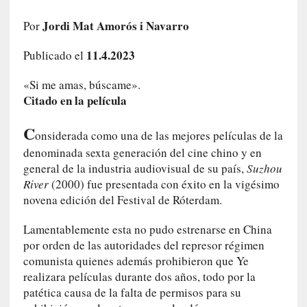
i
Jordi Mat Amorós i Navarro
r
Por
t
11.4.2023
Publicado el
u
d
«Si me amas, búscame».
e
Citado en la película
s
y
C
d
onsiderada como una de las mejores películas de la
e
denominada sexta generación del cine chino y en
f
general de la industria audiovisual de su país,
Suzhou
e
River
(2000) fue presentada con éxito en la vigésimo
c
novena edición del Festival de Róterdam.
t
o
Lamentablemente esta no pudo estrenarse en China
s
por orden de las autoridades del represor régimen
d
comunista quienes además prohibieron que Ye
e
realizara películas durante dos años, todo por la
l
patética causa de la falta de permisos para su
a