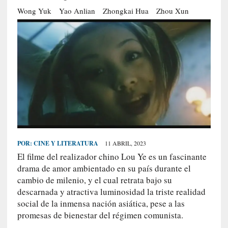
S
Wong Yuk
Yao Anlian
Zhongkai Hua
Zhou Xun
R
E
C
I
E
N
T
E
S
POR:
CINE Y LITERATURA
11 ABRIL, 2023
El filme del realizador chino Lou Ye es un fascinante
[
drama de amor ambientado en su país durante el
C
cambio de milenio, y el cual retrata bajo su
r
descarnada y atractiva luminosidad la triste realidad
í
social de la inmensa nación asiática, pese a las
t
promesas de bienestar del régimen comunista.
i