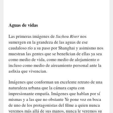
n
i
c
a
Aguas de vidas
]
P
Las primeras imágenes de
Suzhou River
nos
a
sumergen en la grandeza de las aguas de ese
l
caudaloso río a su paso por Shanghai y asimismo nos
a
muestran las gentes que se benefician de ellas ya sea
b
como medio de vida, como medio de alojamiento o
r
incluso como medio de aireamiento personal ante la
a
asfixia que vivencian.
s
d
Imágenes que conforman un excelente retrato de una
e
naturaleza urbana que la cámara capta con
V
impresionante empatía. Imágenes que hablan por sí
a
mismas y a las que no obstante Ye pone voz en boca
l
é
de uno de los protagonistas del filme a quien nunca
r
veremos más allá de sus manos, nunca le veremos su