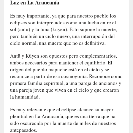
Luz en La Araucanía
n
s
Es muy importante, ya que para nuestro pueblo los
a
eclipses son interpretados como una lucha entre el
y
sol (antu) y la luna (kuyen). Esto supone la muerte,
o
pero también un ciclo nuevo, una interrupción del
]
ciclo normal, una muerte que no es definitiva.
«
E
Antü y Küyen son opuestos pero complementarios,
n
ambos necesarios para mantener el equilibrio. El
c
origen del pueblo mapuche está en el cielo y se
o
n
reconoce a partir de esa cosmogonía. Reconoce como
v
primera familia espiritual, a una pareja de ancianos y
e
una pareja joven que viven en el cielo y que crearon
r
la humanidad.
s
a
Es muy relevante que el eclipse alcance su mayor
c
plenitud en La Araucanía, que es una tierra que ha
i
sido oscurecida por la muerte de miles de nuestros
ó
antepasados.