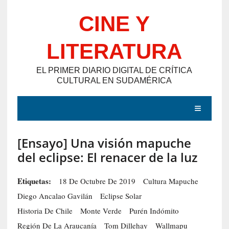
Saltar
CINE Y
al
contenido
LITERATURA
EL PRIMER DIARIO DIGITAL DE CRÍTICA
CULTURAL EN SUDAMÉRICA
MENÚ
[Ensayo] Una visión mapuche
E
del eclipse: El renacer de la luz
N
T
Etiquetas:
18 De Octubre De 2019
Cultura Mapuche
R
Diego Ancalao Gavilán
Eclipse Solar
A
Historia De Chile
Monte Verde
Purén Indómito
D
Región De La Araucanía
Tom Dillehay
Wallmapu
A