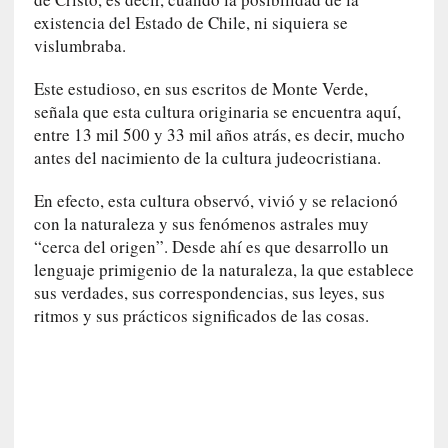
[
existencia del Estado de Chile, ni siquiera se
E
vislumbraba.
n
s
Este estudioso, en sus escritos de Monte Verde,
a
señala que esta cultura originaria se encuentra aquí,
y
entre 13 mil 500 y 33 mil años atrás, es decir, mucho
o
antes del nacimiento de la cultura judeocristiana.
]
«
En efecto, esta cultura observó, vivió y se relacionó
E
con la naturaleza y sus fenómenos astrales muy
l
“cerca del origen”. Desde ahí es que desarrollo un
e
lenguaje primigenio de la naturaleza, la que establece
x
t
sus verdades, sus correspondencias, sus leyes, sus
r
ritmos y sus prácticos significados de las cosas.
a
n
j
e
r
o