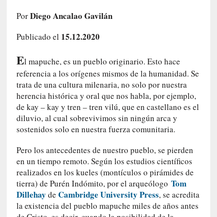
a
Diego Ancalao Gavilán
Por
s
m
15.12.2020
Publicado el
e
m
E
o
l mapuche, es un pueblo originario. Esto hace
r
referencia a los orígenes mismos de la humanidad. Se
i
trata de una cultura milenaria, no solo por nuestra
a
herencia histórica y oral que nos habla, por ejemplo,
s
de kay – kay y tren – tren vilú, que en castellano es el
n
diluvio, al cual sobrevivimos sin ningún arca y
o
sostenidos solo en nuestra fuerza comunitaria.
v
e
Pero los antecedentes de nuestro pueblo, se pierden
l
en un tiempo remoto. Según los estudios científicos
a
realizados en los kueles (montículos o pirámides de
d
Tom
tierra) de Purén Indómito, por el arqueólogo
a
Dillehay
Cambridge University Press
de
, se acredita
s
la existencia del pueblo mapuche miles de años antes
de Cristo, es decir, cuando la posibilidad de la