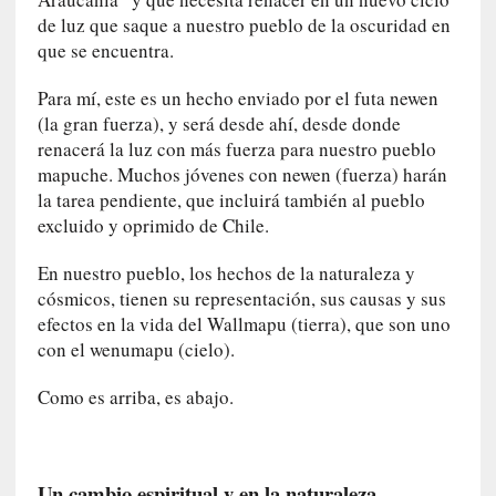
»
de luz que saque a nuestro pueblo de la oscuridad en
:
que se encuentra.
E
s
Para mí, este es un hecho enviado por el futa newen
e
(la gran fuerza), y será desde ahí, desde donde
e
renacerá la luz con más fuerza para nuestro pueblo
n
mapuche. Muchos jóvenes con newen (fuerza) harán
c
la tarea pendiente, que incluirá también al pueblo
o
excluido y oprimido de Chile.
n
t
En nuestro pueblo, los hechos de la naturaleza y
r
cósmicos, tienen su representación, sus causas y sus
a
efectos en la vida del Wallmapu (tierra), que son uno
r
con el wenumapu (cielo).
s
e
Como es arriba, es abajo.
a
s
í
m
Un cambio espiritual y en la naturaleza