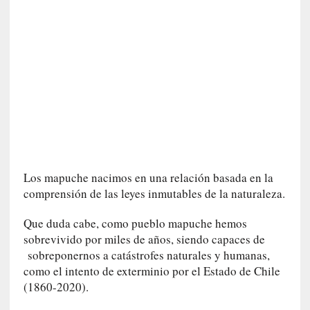
»
:
L
a
b
a
n
a
l
i
d
Los mapuche nacimos en una relación basada en la
a
comprensión de las leyes inmutables de la naturaleza.
d
d
Que duda cabe, como pueblo mapuche hemos
e
sobrevivido por miles de años, siendo capaces de
l
sobreponernos a catástrofes naturales y humanas,
a
como el intento de exterminio por el Estado de Chile
v
(1860-2020).
i
o