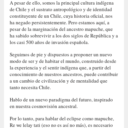
A pesar de ello, somos la principal cultura indígena
l
de Chile y el sustrato antropológico y de identidad
e
constituyente de un Chile, cuya historia oficial, nos
n
c
ha negado persistentemente. Pero estamos aquí, a
i
pesar de la marginación del ancestro mapuche, que
a
ha sabido sobrevivir a los dos siglos de República y a
los casi 500 años de invasión española.
[
E
Seguimos de pie y dispuestos a proponer un nuevo
n
modo de ser y de habitar el mundo, construido desde
t
la experiencia y el sentir indígena que, a partir del
r
conocimiento de nuestros ancestros, puede contribuir
e
a un cambio de civilización y de mentalidad que
v
tanto necesita Chile.
i
s
Hablo de un nuevo paradigma del futuro, inspirado
t
en nuestra cosmovisión ancestral.
a
]
Por lo tanto, para hablar del eclipse como mapuche,
A
Re we lelay tati (eso no es así no más), es necesario