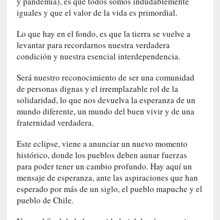
y pandemia), es que todos somos indudablemente
o
iguales y que el valor de la vida es primordial.
[
Lo que hay en el fondo, es que la tierra se vuelve a
C
levantar para recordarnos nuestra verdadera
r
condición y nuestra esencial interdependencia.
ó
n
Será nuestro reconocimiento de ser una comunidad
i
de personas dignas y el irremplazable rol de la
c
solidaridad, lo que nos devuelva la esperanza de un
a
mundo diferente, un mundo del buen vivir y de una
]
fraternidad verdadera.
C
o
Este eclipse, viene a anunciar un nuevo momento
n
histórico, donde los pueblos deben aunar fuerzas
I
b
para poder tener un cambio profundo. Hay aquí un
a
mensaje de esperanza, ante las aspiraciones que han
r
esperado por más de un siglo, el pueblo mapuche y el
r
pueblo de Chile.
a