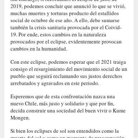
M
2019, podemos concluir que anunció lo que se vivió,
a
muchas muertes y torturas producto del estallidos
l
social de octubre de ese año. A ello, debe sumarse
t
también la crisis sanitaria provocada por el Coivid-
é
19. Por ende, estos cambios en la naturaleza
s
provocados por el eclipse, evidentemente provocan
»
:
cambios en la humanidad.
U
Con este eclipse, podemos esperar que el 2021 traiga
n
a
consigo el resurgimiento del movimiento social de un
v
pueblo que seguirá reclamando sus justos derechos
e
arrebatados y agravados en este periodo.
n
t
Esperemos que de esta confrontación nazca una
u
nuevo Chile, más justo y solidario y que por fin,
r
decida construir una sociedad del buen vivir o Kume
e
Mongen.
r
o
Si bien los eclipses de sol son entendidos como la
e
muerte del sol y como un momento de preocupación,