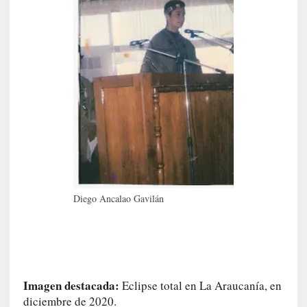
d
e
l
a
c
a
í
d
a
»
:
L
a
m
Diego Ancalao Gavilán
e
m
o
r
i
Imagen destacada:
Eclipse total en La Araucanía, en
a
diciembre de 2020.
d