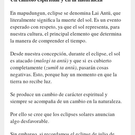
i
s
En mapudungun, eclipse se denomina Lai Antü, que
m
literalmente significa la muerte del sol. Es un evento
o
esperado con respeto, ya que el sol representa, para
nuestra cultura, el principal elemento que determina
[
la manera de comprender el tiempo.
C
r
Desde nuestra concepción, durante el eclipse, el sol
í
es atacado (
malogi ta antü)
y que si es cubierto
t
completamente (
zumiñ ta antü)
, pasarán cosas
i
negativas. Esto, porque hay un momento en que la
c
tierra no recibe luz.
a
]
Se produce un cambio de carácter espiritual y
«
siempre se acompaña de un cambio en la naturaleza.
C
o
Por ello se cree que los eclipses solares anuncian
r
algo desfavorable.
t
o
Sin embargo, si recordamos el eclipse de julio de