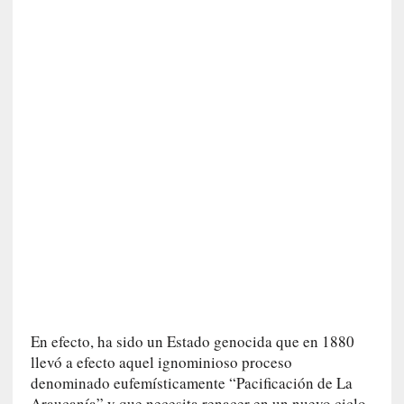
n
c
o
n
H
a
n
s
-
G
e
o
r
g
G
a
d
En efecto, ha sido un Estado genocida que en 1880
a
llevó a efecto aquel ignominioso proceso
m
e
denominado eufemísticamente “Pacificación de La
r
Araucanía” y que necesita renacer en un nuevo ciclo