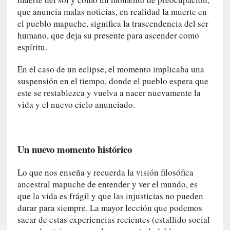
s
que anuncia malas noticias, en realidad la muerte en
c
el pueblo mapuche, significa la trascendencia del ser
é
humano, que deja su presente para ascender como
p
espíritu.
t
i
En el caso de un eclipse, el momento implicaba una
c
suspensión en el tiempo, donde el pueblo espera que
o
este se restablezca y vuelva a nacer nuevamente la
y
vida y el nuevo ciclo anunciado.
d
e
s
e
Un nuevo momento histórico
n
c
Lo que nos enseña y recuerda la visión filosófica
a
ancestral mapuche de entender y ver el mundo, es
n
que la vida es frágil y que las injusticias no pueden
t
durar para siempre. La mayor lección que podemos
a
sacar de estas experiencias recientes (estallido social
d