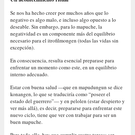
«
N
Se nos ha hecho creer por muchos años que lo
o
negativo es algo malo, e incluso algo opuesto a lo
h
deseable. Sin embargo, para lo mapuche, la
a
negatividad es un componente más del equilibrio
y
necesario para el itrofilmongen (todas las vidas sin
n
excepción).
a
d
En consecuencia, resulta esencial preparase para
a
enfrentar un momento como este, en un equilibrio
m
interno adecuado.
á
s
Estar con buena salud —que en mapudungun se dice
n
konangen, lo que se traduciría como “poseer el
e
estado del guerrero”— y en pelolen (estar despierto y
c
ver más allá), es decir, prepararse para enfrentar este
e
nuevo ciclo, tiene que ver con trabajar para ser un
s
buen mapuche.
a
r
Para todo ello, hay que cumplir cuatro tareas: ser