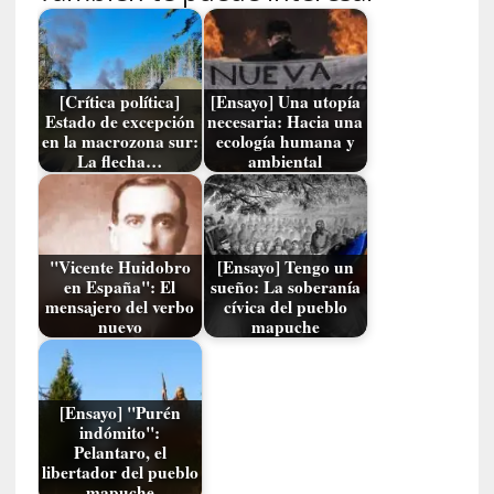
»
:
L
a
s
[Crítica política]
[Ensayo] Una utopía
Estado de excepción
necesaria: Hacia una
c
en la macrozona sur:
ecología humana y
l
La flecha…
ambiental
a
v
e
s
"Vicente Huidobro
[Ensayo] Tengo un
l
en España": El
sueño: La soberanía
i
mensajero del verbo
cívica del pueblo
t
nuevo
mapuche
e
r
a
[Ensayo] "Purén
r
indómito":
i
Pelantaro, el
a
libertador del pueblo
s
mapuche