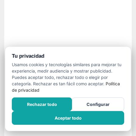
n
f
ó
n
i
c
a
N
a
Tu privacidad
c
Usamos cookies y tecnologías similares para mejorar tu
i
experiencia, medir audiencia y mostrar publicidad.
o
Puedes aceptar todo, rechazar todo o elegir por
n
categoría. Rechazar es tan fácil como aceptar.
Política
a
de privacidad
l
d
Rechazar todo
Configurar
e
C
Aceptar todo
h
i
l