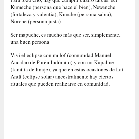
i
Kumeche (persona que hace el bien), Newenche
o
(fortaleza y valentía), Kimche (persona sabia),
q
Norche (persona justa).
u
e
Ser mapuche, es mucho más que ser, simplemente,
e
una buen persona.
m
a
Viví el eclipse con mi lof (comunidad Manuel
n
Ancalao de Purén Indómito) y con mi Kupalme
c
(familia de linaje), ya que en estas ocasiones de Lai
i
Antü (eclipse solar) ancestralmente hay ciertos
p
rituales que pueden realizarse en comunidad.
a
r
a
l
l
e
n
g