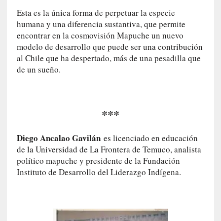
o
Esta es la única forma de perpetuar la especie
humana y una diferencia sustantiva, que permite
[
encontrar en la cosmovisión Mapuche un nuevo
C
modelo de desarrollo que puede ser una contribución
r
al Chile que ha despertado, más de una pesadilla que
í
de un sueño.
t
i
c
a
***
]
«
E
Diego Ancalao Gavilán
es licenciado en educación
l
de la Universidad de La Frontera de Temuco, analista
s
político mapuche y presidente de la Fundación
o
Instituto de Desarrollo del Liderazgo Indígena.
n
i
d
o