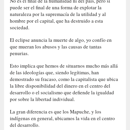
e
No es el final de la humanidad ni del país, pero si
n
puede ser el final de una forma de explotar la
L
naturaleza por la supremacía de la utilidad y al
a
hombre por el capital, que ha destruido a esta
E
sociedad.
s
c
El eclipse anuncia la muerte de algo, yo confío en
a
que mueran los abusos y las causas de tantas
l
penurias.
a
d
Esto implica que hemos de situarnos mucho más allá
e
de las ideologías que, siendo legítimas, han
V
demostrado su fracaso, como la capitalista que ubica
a
la libre disponibilidad del dinero en el centro del
l
desarrollo o el socialismo que defiende la igualdad
p
por sobre la libertad individual.
a
r
La gran diferencia es que los Mapuche, y los
a
indígenas en general, ubicamos la vida en el centro
í
del desarrollo.
s