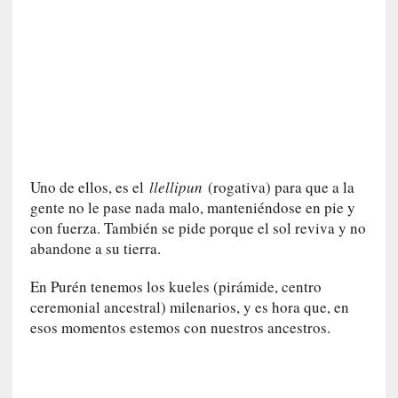
u
a
j
e
d
e
s
u
s
m
Uno de ellos, es el
llellipun
(rogativa) para que a la
a
gente no le pase nada malo, manteniéndose en pie y
n
con fuerza. También se pide porque el sol reviva y no
u
abandone a su tierra.
a
l
En Purén tenemos los kueles (pirámide, centro
e
ceremonial ancestral) milenarios, y es hora que, en
s
esos momentos estemos con nuestros ancestros.
»
[
E