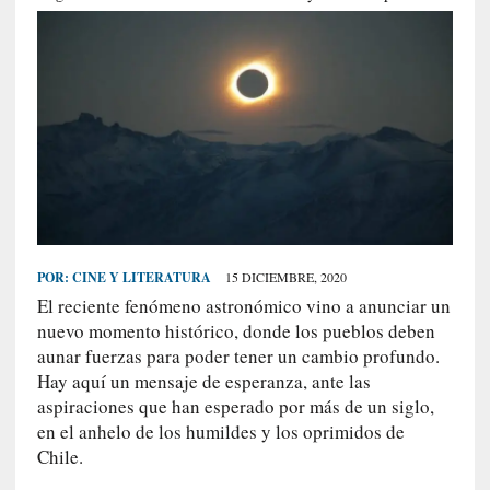
S
R
E
C
I
E
N
T
E
S
POR:
CINE Y LITERATURA
15 DICIEMBRE, 2020
El reciente fenómeno astronómico vino a anunciar un
nuevo momento histórico, donde los pueblos deben
[
aunar fuerzas para poder tener un cambio profundo.
C
Hay aquí un mensaje de esperanza, ante las
r
aspiraciones que han esperado por más de un siglo,
ó
en el anhelo de los humildes y los oprimidos de
n
Chile.
i