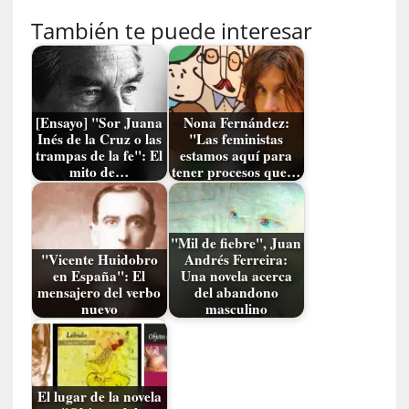
d
También te puede interesar
e
s
e
n
c
[Ensayo] "Sor Juana
Nona Fernández:
a
Inés de la Cruz o las
"Las feministas
n
trampas de la fe": El
estamos aquí para
mito de…
tener procesos que…
t
a
d
o
"Mil de fiebre", Juan
"Vicente Huidobro
Andrés Ferreira:
[
en España": El
Una novela acerca
mensajero del verbo
del abandono
C
nuevo
masculino
r
ó
n
i
c
El lugar de la novela