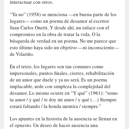
interactuar con otros.
n
t
“Ya no” (1958) se menciona —en buena parte de los
r
lugares— como un poema de desamor al escritor
e
Juan Carlos Onetti. Y desde ahí, un enlace con el
v
i
compromiso en la obra de tratar la vida. O la
s
búsqueda de verdad en un poema. No me parece que
t
esto último haya sido un objetivo —ni inconsciente—
a
de Vilariño.
]
A
En el texto, los lugares son tan comunes como
l
impersonales, puntos finales, cierres, rehabilitación
f
de un amor que duele y ya no será. Es un poema
o
implacable, urde con simpleza la complejidad del
n
desamor. Lo mismo ocurre en “Y qué” (1961): “tomo
s
tu amor / y qué / te doy mi amor / y qué (…) Siempre
o
estará faltando / la honda mentira / siempre.”
M
a
Los apuntes en la historia de la ausencia se llenan en
t
el opuesto. Un deseo de hacer ausencia una