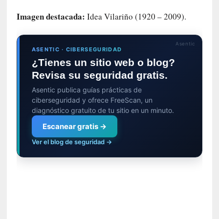
t
i
Imagen destacada:
Idea Vilariño (1920 – 2009).
c
a
Asentic
]
ASENTIC · CIBERSEGURIDAD
«
¿Tienes un sitio web o blog?
C
Revisa su seguridad gratis.
o
r
Asentic publica guías prácticas de
t
ciberseguridad y ofrece FreeScan, un
o
diagnóstico gratuito de tu sitio en un minuto.
M
Escanear gratis →
a
Ver el blog de seguridad →
l
t
é
s
»
:
U