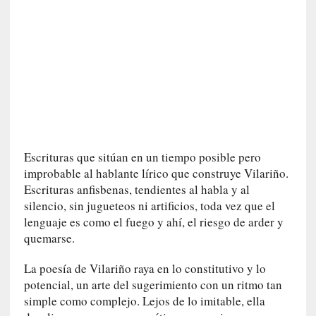
s
[
C
o
n
c
i
e
r
Escrituras que sitúan en un tiempo posible pero
t
improbable al hablante lírico que construye Vilariño.
o
Escrituras anfisbenas, tendientes al habla y al
]
silencio, sin jugueteos ni artificios, toda vez que el
E
lenguaje es como el fuego y ahí, el riesgo de arder y
l
quemarse.
m
a
La poesía de Vilariño raya en lo constitutivo y lo
e
potencial, un arte del sugerimiento con un ritmo tan
s
simple como complejo. Lejos de lo imitable, ella
t