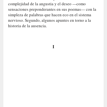
i
complejidad de la angustia y el deseo —como
r
sensaciones preponderantes en sus poemas— con la
t
simpleza de palabras que hacen eco en el sistema
u
nervioso. Segundo, algunos apuntes en torno a la
d
historia de la ausencia.
e
s
y
d
I
e
f
e
c
t
o
s
d
e
l
a
n