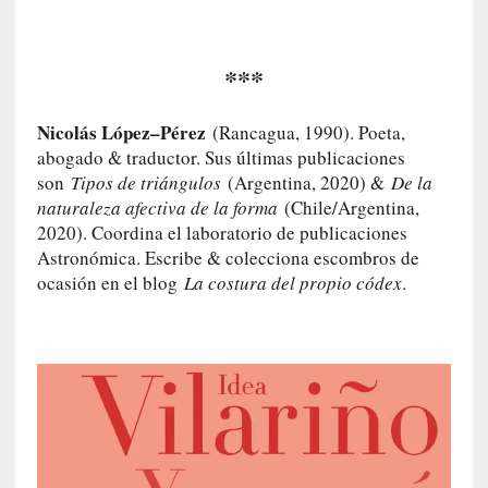
c
o
n
***
v
e
Nicolás López–Pérez
r
(Rancagua, 1990). Poeta,
s
abogado & traductor. Sus últimas publicaciones
a
son
Tipos de triángulos
(Argentina, 2020) &
De la
c
naturaleza afectiva de la forma
(Chile/Argentina,
i
2020). Coordina el laboratorio de publicaciones
ó
Astronómica. Escribe & colecciona escombros de
n
ocasión en el blog
La costura del propio códex
.
c
o
n
H
a
n
s
-