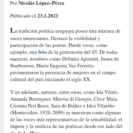
Nicolás López–Pérez
Por
c
o
23.1.2021
Publicado el
s
a
L
s
a tradición poética uruguaya posee una mixtura de
i
voces interesantes. Destaco la visibilidad y
n
participación de las poetas. Puede verse, como
v
foto
ejemplo, una
de la generación del 45. De todas
i
maneras, nombres como Delmira Agustini, Juana de
s
Ibarbourou, María Eugenia Vaz Ferreira
i
pavimentaron la presencia de mujeres en el campo
b
cultural del país iniciando el siglo XX.
l
e
Y en adelante, autoras, entre otras, como Ida Vitale,
s
Amanda Berenguer, Marosa di Giorgio, Circe Maia,
»
Cristina Peri Rossi, Sara de Ibáñez e Idea Vilariño
:
(Montevideo, 1920-2009) se muestran como algunas
R
de las voces más representativas de la sensibilidad, el
e
ímpetu y la sutileza de las poéticas desde ese lado del
a
río de La Plata.