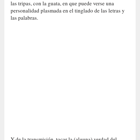
las tripas, con la guata, en que puede verse una
c
personalidad plasmada en el tinglado de las letras y
a
N
las palabras.
a
c
i
o
n
a
l
[
E
n
s
a
y
o
]
«
Y de la transmisión, tocar la (alguna) verdad del