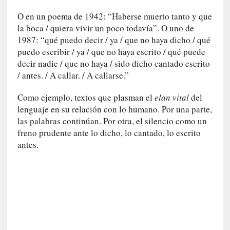
y
:
O en un poema de 1942: “Haberse muerto tanto y que
L
la boca / quiera vivir un poco todavía”. O uno de
a
1987: “qué puedo decir / ya / que no haya dicho / qué
s
puedo escribir / ya / que no haya escrito / qué puede
m
decir nadie / que no haya / sido dicho cantado escrito
e
/ antes. / A callar. / A callarse.”
m
o
Como ejemplo, textos que plasman el
elan vital
del
r
lenguaje en su relación con lo humano. Por una parte,
i
las palabras continúan. Por otra, el silencio como un
a
freno prudente ante lo dicho, lo cantado, lo escrito
s
antes.
n
o
v
e
l
a
d
a