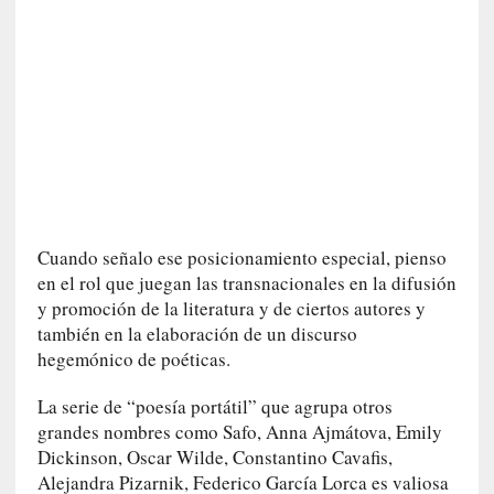
v
i
t
a
n
n
o
m
b
r
Cuando señalo ese posicionamiento especial, pienso
a
en el rol que juegan las transnacionales en la difusión
r
y promoción de la literatura y de ciertos autores y
también en la elaboración de un discurso
[
hegemónico de poéticas.
C
r
La serie de “poesía portátil” que agrupa otros
í
grandes nombres como Safo, Anna Ajmátova, Emily
t
Dickinson, Oscar Wilde, Constantino Cavafis,
i
Alejandra Pizarnik, Federico García Lorca es valiosa
c