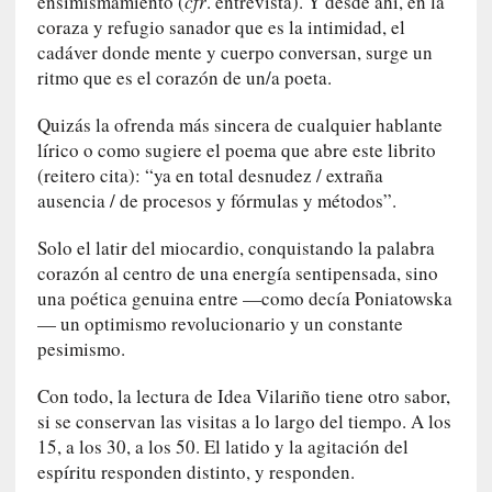
ensimismamiento (
cfr
. entrevista). Y desde ahí, en la
a
coraza y refugio sanador que es la intimidad, el
n
cadáver donde mente y cuerpo conversan, surge un
u
ritmo que es el corazón de un/a poeta.
a
l
Quizás la ofrenda más sincera de cualquier hablante
e
lírico o como sugiere el poema que abre este librito
s
(reitero cita): “ya en total desnudez / extraña
»
ausencia / de procesos y fórmulas y métodos”.
[
Solo el latir del miocardio, conquistando la palabra
E
corazón al centro de una energía sentipensada, sino
n
una poética genuina entre —como decía Poniatowska
s
— un optimismo revolucionario y un constante
a
pesimismo.
y
o
Con todo, la lectura de Idea Vilariño tiene otro sabor,
]
si se conservan las visitas a lo largo del tiempo. A los
«
15, a los 30, a los 50. El latido y la agitación del
E
espíritu responden distinto, y responden.
n