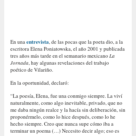
a
t
u
r
a
l
entrevista
En una
, de las pocas que la poeta dio, a la
e
escritora Elena Poniatowska, el año 2001 y publicada
z
tres años más tarde en el semanario mexicano
La
a
Jornada
, hay algunas revelaciones del trabajo
h
poético de Vilariño.
u
m
En la oportunidad, declaró:
a
n
“La poesía, Elena, fue una conmigo siempre. La viví
a
naturalmente, como algo inevitable, privado, que no
me daba ningún realce y la hacía sin deliberación, sin
[
proponérmelo, como lo hice después, como lo he
C
hecho siempre. Creo que nunca supe cómo iba a
r
terminar un poema (…) Necesito decir algo; eso es
ó