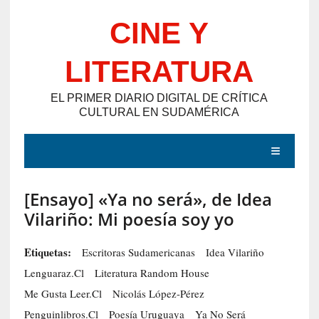
Saltar
CINE Y
al
contenido
LITERATURA
EL PRIMER DIARIO DIGITAL DE CRÍTICA
CULTURAL EN SUDAMÉRICA
MENÚ
[Ensayo] «Ya no será», de Idea
E
Vilariño: Mi poesía soy yo
N
T
Etiquetas:
Escritoras Sudamericanas
Idea Vilariño
R
Lenguaraz.cl
Literatura Random House
A
Me Gusta Leer.cl
Nicolás López-Pérez
D
Penguinlibros.cl
Poesía Uruguaya
Ya No Será
A