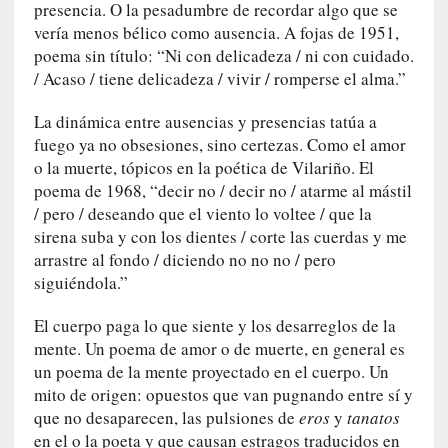
u
presencia. O la pesadumbre de recordar algo que se
s
vería menos bélico como ausencia. A fojas de 1951,
S
poema sin título: “Ni con delicadeza / ni con cuidado.
a
/ Acaso / tiene delicadeza / vivir / romperse el alma.”
n
t
La dinámica entre ausencias y presencias tatúa a
a
fuego ya no obsesiones, sino certezas. Como el amor
C
o la muerte, tópicos en la poética de Vilariño. El
r
poema de 1968, “decir no / decir no / atarme al mástil
u
/ pero / deseando que el viento lo voltee / que la
z
sirena suba y con los dientes / corte las cuerdas y me
:
arrastre al fondo / diciendo no no no / pero
«
siguiéndola.”
N
o
El cuerpo paga lo que siente y los desarreglos de la
h
mente. Un poema de amor o de muerte, en general es
a
un poema de la mente proyectado en el cuerpo. Un
y
mito de origen: opuestos que van pugnando entre sí y
n
que no desaparecen, las pulsiones de
eros
y
tanatos
a
d
en el o la poeta y que causan estragos traducidos en