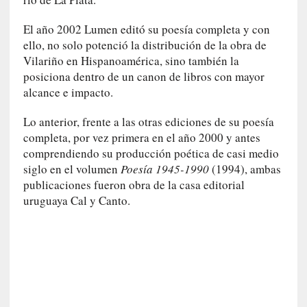
l
i
El año 2002 Lumen editó su poesía completa y con
d
ello, no solo potenció la distribución de la obra de
a
Vilariño en Hispanoamérica, sino también la
d
posiciona dentro de un canon de libros con mayor
e
alcance e impacto.
s
q
Lo anterior, frente a las otras ediciones de su poesía
u
completa, por vez primera en el año 2000 y antes
e
comprendiendo su producción poética de casi medio
l
siglo en el volumen
Poesía 1945-1990
(1994), ambas
o
publicaciones fueron obra de la casa editorial
s
uruguaya Cal y Canto.
a
d
u
l
t
o
s
e