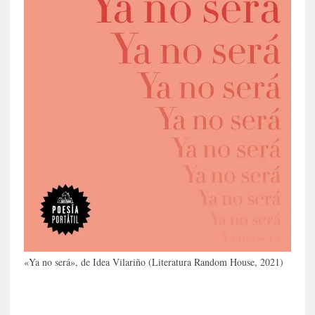
G
e
o
r
g
G
a
d
a
m
e
r
»
:
E
s
e
«Ya no será», de Idea Vilariño (Literatura Random House, 2021)
e
n
c
o