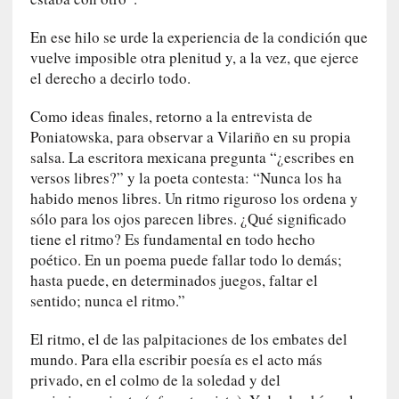
c
i
En ese hilo se urde la experiencia de la condición que
p
vuelve imposible otra plenitud y, a la vez, que ejerce
a
el derecho a decirlo todo.
r
a
Como ideas finales, retorno a la entrevista de
l
Poniatowska, para observar a Vilariño en su propia
l
salsa. La escritora mexicana pregunta “¿escribes en
e
versos libres?” y la poeta contesta: “Nunca los ha
n
habido menos libres. Un ritmo riguroso los ordena y
g
sólo para los ojos parecen libres. ¿Qué significado
u
tiene el ritmo? Es fundamental en todo hecho
a
poético. En un poema puede fallar todo lo demás;
j
e
hasta puede, en determinados juegos, faltar el
d
sentido; nunca el ritmo.”
e
s
El ritmo, el de las palpitaciones de los embates del
u
mundo. Para ella escribir poesía es el acto más
s
privado, en el colmo de la soledad y del
m