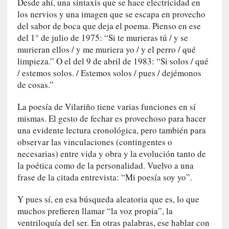
Desde ahí, una sintaxis que se hace electricidad en
c
los nervios y una imagen que se escapa en provecho
o
del sabor de boca que deja el poema. Pienso en ese
n
del 1° de julio de 1975: “Si te murieras tú / y se
l
murieran ellos / y me muriera yo / y el perro / qué
a
limpieza.” O el del 9 de abril de 1983: “Si solos / qué
O
/ estemos solos. / Estemos solos / pues / dejémonos
r
de cosas.”
q
u
La poesía de Vilariño tiene varias funciones en sí
e
mismas. El gesto de fechar es provechoso para hacer
s
una evidente lectura cronológica, pero también para
t
observar las vinculaciones (contingentes o
a
necesarias) entre vida y obra y la evolución tanto de
S
la poética como de la personalidad. Vuelvo a una
i
frase de la citada entrevista: “Mi poesía soy yo”.
n
f
Y pues sí, en esa búsqueda aleatoria que es, lo que
ó
muchos prefieren llamar “la voz propia”, la
n
ventriloquía del ser. En otras palabras, ese hablar con
i