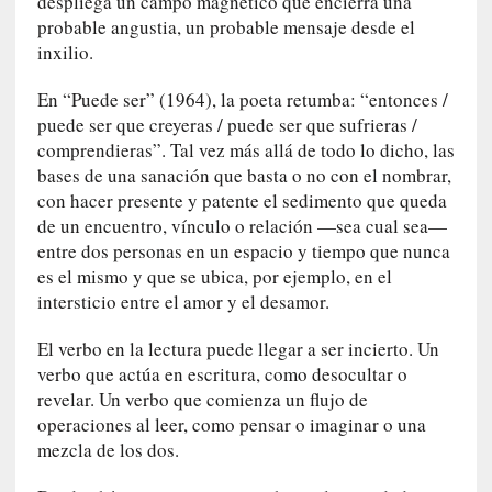
despliega un campo magnético que encierra una
r
probable angustia, un probable mensaje desde el
o
inxilio.
P
a
En “Puede ser” (1964), la poeta retumba: “entonces /
s
puede ser que creyeras / puede ser que sufrieras /
c
comprendieras”. Tal vez más allá de todo lo dicho, las
a
bases de una sanación que basta o no con el nombrar,
l
G
con hacer presente y patente el sedimento que queda
a
de un encuentro, vínculo o relación —sea cual sea—
l
entre dos personas en un espacio y tiempo que nunca
l
es el mismo y que se ubica, por ejemplo, en el
o
intersticio entre el amor y el desamor.
i
s
El verbo en la lectura puede llegar a ser incierto. Un
d
verbo que actúa en escritura, como desocultar o
e
revelar. Un verbo que comienza un flujo de
b
operaciones al leer, como pensar o imaginar o una
u
mezcla de los dos.
t
a