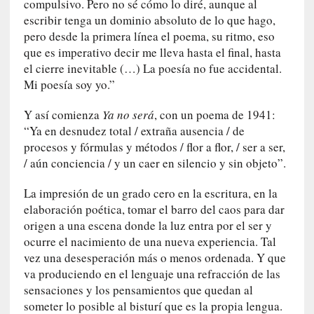
compulsivo. Pero no sé cómo lo diré, aunque al
n
escribir tenga un dominio absoluto de lo que hago,
i
pero desde la primera línea el poema, su ritmo, eso
c
que es imperativo decir me lleva hasta el final, hasta
a
]
el cierre inevitable (…) La poesía no fue accidental.
P
Mi poesía soy yo.”
a
l
Y así comienza
Ya no será
, con un poema de 1941:
a
“Ya en desnudez total / extraña ausencia / de
b
procesos y fórmulas y métodos / flor a flor, / ser a ser,
r
/ aún conciencia / y un caer en silencio y sin objeto”.
a
s
La impresión de un grado cero en la escritura, en la
d
elaboración poética, tomar el barro del caos para dar
e
origen a una escena donde la luz entra por el ser y
V
ocurre el nacimiento de una nueva experiencia. Tal
a
vez una desesperación más o menos ordenada. Y que
l
va produciendo en el lenguaje una refracción de las
é
sensaciones y los pensamientos que quedan al
r
someter lo posible al bisturí que es la propia lengua.