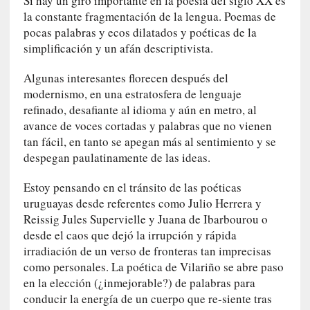
Si hay un giro importante en la poesía del siglo XX es
i
la constante fragmentación de la lengua. Poemas de
d
pocas palabras y ecos dilatados y poéticas de la
a
simplificación y un afán descriptivista.
d
d
Algunas interesantes florecen después del
e
modernismo, en una estratosfera de lenguaje
l
refinado, desafiante al idioma y aún en metro, al
a
avance de voces cortadas y palabras que no vienen
v
tan fácil, en tanto se apegan más al sentimiento y se
i
despegan paulatinamente de las ideas.
o
l
Estoy pensando en el tránsito de las poéticas
e
uruguayas desde referentes como Julio Herrera y
n
Reissig Jules Supervielle y Juana de Ibarbourou o
c
desde el caos que dejó la irrupción y rápida
i
irradiación de un verso de fronteras tan imprecisas
a
como personales. La poética de Vilariño se abre paso
en la elección (¿inmejorable?) de palabras para
[
conducir la energía de un cuerpo que re-siente tras
E