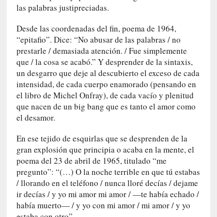
a
las palabras justipreciadas.
m
á
Desde las coordenadas del fin, poema de 1964,
s
“epitafio”. Dice: “No abusar de las palabras / no
n
prestarle / demasiada atención. / Fue simplemente
e
que / la cosa se acabó.” Y desprender de la sintaxis,
c
un desgarro que deje al descubierto el exceso de cada
e
intensidad, de cada cuerpo enamorado (pensando en
s
el libro de Michel Onfray), de cada vacío y plenitud
a
que nacen de un big bang que es tanto el amor como
r
el desamor.
i
o
En ese tejido de esquirlas que se desprenden de la
q
gran explosión que principia o acaba en la mente, el
u
poema del 23 de abril de 1965, titulado “me
e
pregunto”: “(…) O la noche terrible en que tú estabas
e
/ llorando en el teléfono / nunca lloré decías / dejame
m
ir decías / y yo mi amor mi amor / —te había echado /
a
había muerto— / y yo con mi amor / mi amor / y yo
n
estaba con otro”.