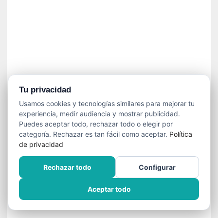
»
:
L
a
m
e
m
o
r
Tu privacidad
i
Usamos cookies y tecnologías similares para mejorar tu
a
experiencia, medir audiencia y mostrar publicidad.
d
Puedes aceptar todo, rechazar todo o elegir por
e
categoría. Rechazar es tan fácil como aceptar.
Política
l
de privacidad
o
s
Rechazar todo
Configurar
c
u
Aceptar todo
e
r
p