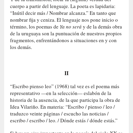
E
cuerpo a partir del lenguaje. La poeta es lapidaria:
l
“Inútil decir más / Nombrar alcanza.” En tanto que
e
nombrar fija y ceniza. El lenguaje nos pone inicio o
x
término, los poemas de
Ya no será
y de la demás obra
t
de la uruguaya son la puntuación de nuestros propios
r
a
fragmentos, enfrentándonos a situaciones en y con
n
los demás.
j
e
r
II
o
»
:
“Escribo pienso leo” (1968) tal vez es el poema más
L
representativo —en la selección— eslabón de la
a
historia de la ausencia, de la que participa la obra de
b
Idea Vilariño. En materia: “Escribo / pienso / leo /
a
traduzco veinte páginas / escucho las noticias /
n
escribo / escribo / leo. / Dónde estás / dónde estás.”
a
l