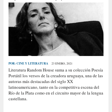
S
R
E
C
I
E
N
T
E
S
POR:
CINE Y LITERATURA
23 ENERO, 2021
Literatura Random House suma a su colección Poesía
Portátil los versos de la creadora uruguaya, una de las
[
autoras más destacadas del siglo XX
C
latinoamericano, tanto en la competitiva escena del
r
Río de la Plata como en el circuito mayor de la lengua
í
castellana.
t
i