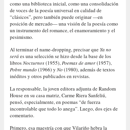
a
como una biblioteca inicial, como una consolidación
]
de voces de la poesía universal en calidad de
«
“clásicos”, pero también puede originar —en
L
posición de mercado— una visión de la poesía como
o
un instrumento del romance, el enamoramiento y el
p
pesimismo.
r
o
Al terminar el name-dropping, precisar que
Ya no
h
será
es una selección se hizo desde la base de los
i
libros
Nocturnos
(1955),
Poemas de amor
(1957),
b
Pobre mundo
(1966) y
No
(1980), además de textos
i
inéditos y otros publicados en revistas.
d
o
La responsable, la joven editora adjunta de Random
»
House en su casa matriz, Carme Riera Sanfeliú,
:
pensó, especialmente, en poemas “de fuerza
L
incontrolable que todo lo anega”. Luego, dos ejes de
a
comentario.
s
v
Primero, esa maestría con que Vilariño hebra la