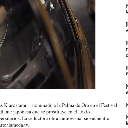
[
[
v
[
[
bas Kiarostami —nominado a la Palma de Oro en el Festival
iante japonesa que se prostituye en el Tokio
[
ersitarios. La seductora obra audiovisual se encuentra
l
artealameda.tv.