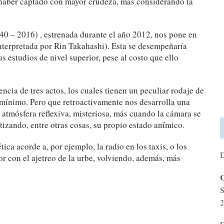
a haber captado con mayor crudeza, más considerando la
940 – 2016) , estrenada durante el año 2012, nos pone en
(interpretada por Rin Takahashi). Esta se desempeñaría
s estudios de nivel superior, pese al costo que ello
cia de tres actos, los cuales tienen un peculiar rodaje de
 mínimo. Pero que retroactivamente nos desarrolla una
 atmósfera reflexiva, misteriosa, más cuando la cámara se
izando, entre otras cosas, su propio estado anímico.
ica acorde a, por ejemplo, la radio en los taxis, o los
D
or con el ajetreo de la urbe, volviendo, además, más
C
S
2