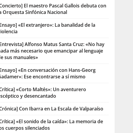
Concierto] El maestro Pascal Gallois debuta con
la Orquesta Sinfónica Nacional
Ensayo] «El extranjero»: La banalidad de la
iolencia
[Entrevista] Alfonso Matus Santa Cruz: «No hay
nada más necesario que emancipar al lenguaje
de sus manuales»
[Ensayo] «En conversación con Hans-Georg
Gadamer»: Ese encontrarse a sí mismo
Crítica] «Corto Maltés»: Un aventurero
escéptico y desencantado
Crónica] Con Ibarra en La Escala de Valparaíso
Crítica] «El sonido de la caída»: La memoria de
os cuerpos silenciados