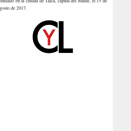
undado en la ciudad de Talca, capital del Maule, el 15 de
gosto de 2017.