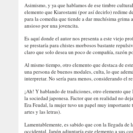
Asimismo, y ya que hablamos de ese timbre cultural 
elemento que Kiarostami (por así decirlo) redime del
para la comedia que tiende a dar muchísima grima a
ansioso por una jovencita.
Es aquí donde el autor nos presenta a este viejo pr
se prestaría para chistes morbosos bastante repulsiv
claro que solo desea un poco de compañía, razón po
Al mismo tiempo, otro elemento que destaca de est
una persona de buenos modales, culta, lo que ademá
interpretar. No sería para menos, considerando el re
¡Ah! Y hablando de tradiciones, otro elemento que K
la sociedad japonesa. Factor que en realidad no deja
Era Feudal, la mujer tuvo un papel muy importante t
artes y las letras).
Lamentablemente, es sabido que con la llegada de la
occidental, Japón adjuntaría este elemento a sus cos