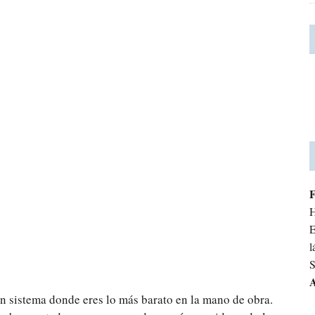
H
E
l
S
A
un sistema donde eres lo más barato en la mano de obra.