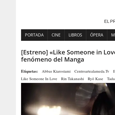
Saltar
al
contenido
EL P
PORTADA
CINE
LIBROS
ÓPERA
M
[Estreno] «Like Someone in Love
fenómeno del Manga
Etiquetas:
Abbas Kiarostami
Centroartealameda.tv
E
Like Someone In Love
Rin Takanashi
Ryô Kase
Tada