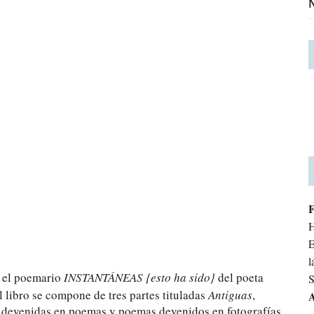
N
H
E
l
a el poemario
INSTANTÁNEAS
{esto ha sido}
del poeta
S
 libro se compone de tres partes tituladas
Antiguas
,
A
s devenidas en poemas y poemas devenidos en fotografías