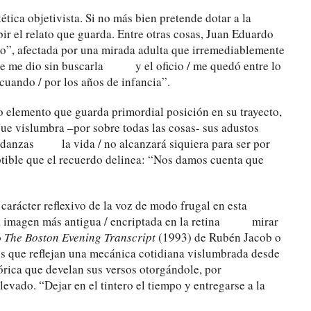
tética objetivista. Si no más bien pretende dotar a la
ir el relato que guarda. Entre otras cosas, Juan Eduardo
ceo”, afectada por una mirada adulta que irremediablemente
 se me dio sin buscarla y el oficio / me quedó entre lo
uando / por los años de infancia”.
 elemento que guarda primordial posición en su trayecto,
ue vislumbra –por sobre todas las cosas- sus adustos
i danzas la vida / no alcanzará siquiera para ser por
ruptible que el recuerdo delinea: “Nos damos cuenta que
carácter reflexivo de la voz de modo frugal en esta
n la imagen más antigua / encriptada en la retina mirar
o
The Boston Evening Transcript
(1993) de Rubén Jacob o
s que reflejan una mecánica cotidiana vislumbrada desde
órica que develan sus versos otorgándole, por
evado. “Dejar en el tintero el tiempo y entregarse a la