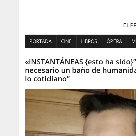
Saltar
al
contenido
EL P
PORTADA
CINE
LIBROS
ÓPERA
M
«INSTANTÁNEAS {esto ha sido}”,
necesario un baño de humanidad
lo cotidiano”