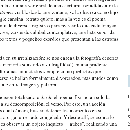
 la columna vertebral de una escritura escindida entre la
ntánea
visible desde una ventana; se le observa como hijo
gie cansina, retrato quieto, mas a la vez es el poema
nta de diversos registros para recrear lo que cada imagen
xiva, versos de calidad contemplativa, una lista sugerida
s textos y pequeños exordios que presentan a las estrofas
da en su irrealización: se nos enseña la fotografía descrita
 la memoria sometido a su fragilidad) en una prudente
s dioramas anunciados siempre como prefacios que
y verso se hallan formalmente divorciados, mas unidos como
ente entre imagen y palabra.
D
ensión totalizadora
desde
el poema. Existe tan solo la
a su descomposición, el verso. Por esto, una acción
C
jos cual cámara, buscan detener los momentos en su
S
a otorga: un estado congelado. Y desde allí, se asoma lo
n / es observar un objeto inquieto nubes”, realizando una
2