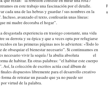
ik que rezan: “la rebelión consiste en mirar una rosa /
tramos en este trabajo una fascinación por el detalle.
F
ar cada una de las hebras y guardar / sus nombres en la
a
cluso, avanzado el texto, confesarán unas líneas:
s que mi madre decoraba el hogar”.
a desgastada experiencia en trasiego constante, una vida
re su derrota y su épica y que a veces opta por refugiarse
arecidos en las primeras páginas nos lo advierten: «Todo lo
 de obsequiar el bienestar necesario”. Si continuamos en
 “es necesario vivir la sequía / la abulia absoluta el
ma de habitar. En otras palabras: “el habitar este cuerpo
. Así, la colección de escritos actúa cual álbum de
 finales dispuestos libremente para el desarrollo creativo
forma de retratar un pasado que ya no puede ser
por virtud de la palabra.