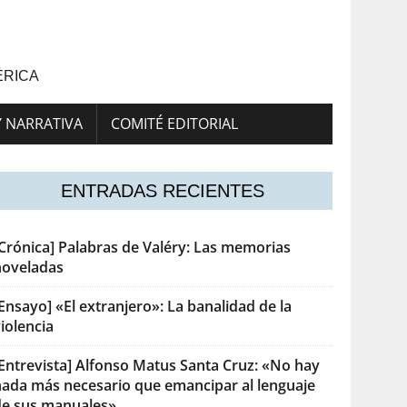
ÉRICA
Y NARRATIVA
COMITÉ EDITORIAL
ENTRADAS RECIENTES
[Crónica] Palabras de Valéry: Las memorias
noveladas
Ensayo] «El extranjero»: La banalidad de la
iolencia
[Entrevista] Alfonso Matus Santa Cruz: «No hay
nada más necesario que emancipar al lenguaje
de sus manuales»