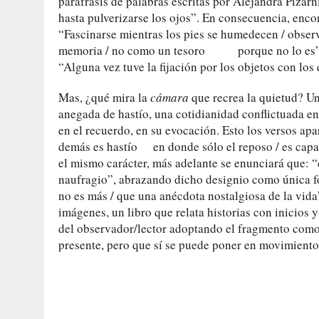
paráfrasis de palabras escritas por Alejandra Pizarn
hasta pulverizarse los ojos”. En consecuencia, encon
“Fascinarse mientras los pies se humedecen / observ
memoria / no como un tesoro porque no lo es”. In
“Alguna vez tuve la fijación por los objetos con lo
Mas, ¿qué mira la
cámara
que recrea la quietud? Un
anegada de hastío, una cotidianidad conflictuada ent
en el recuerdo, en su evocación. Esto los versos ap
demás es hastío en donde sólo el reposo / es capaz
el mismo carácter, más adelante se enunciará que:
naufragio”, abrazando dicho designio como única for
no es más / que una anécdota nostalgiosa de la vida”
imágenes, un libro que relata historias con inicios y
del observador/lector adoptando el fragmento como 
presente, pero que sí se puede poner en movimiento 