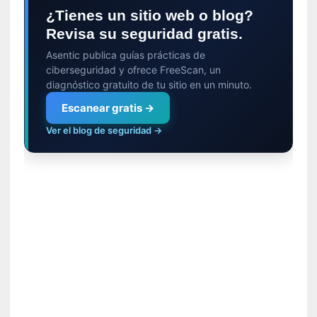
m
¿Tienes un sitio web o blog?
a
Revisa su seguridad gratis.
n
Asentic publica guías prácticas de
u
ciberseguridad y ofrece FreeScan, un
a
diagnóstico gratuito de tu sitio en un minuto.
l
e
Escanear gratis →
s
Ver el blog de seguridad →
»
[
E
n
s
a
y
o
]
«
E