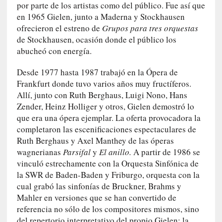
a
por parte de los artistas como del público. Fue así que
s
en 1965 Gielen, junto a Maderna y Stockhausen
ofrecieron el estreno de
Grupos para tres orquestas
[
de Stockhausen, ocasión donde el público los
C
abucheó con energía.
o
n
Desde 1977 hasta 1987 trabajó en la Ópera de
c
Frankfurt donde tuvo varios años muy fructíferos.
i
Allí, junto con Ruth Berghaus, Luigi Nono, Hans
e
Zender, Heinz Holliger y otros, Gielen demostró lo
r
que era una ópera ejemplar. La oferta provocadora la
t
completaron las escenificaciones espectaculares de
o
Ruth Berghaus y Axel Manthey de las óperas
]
wagnerianas
Parsifal
y
El anillo.
A partir de 1986 se
E
vinculó estrechamente con la Orquesta Sinfónica de
l
la SWR de Baden-Baden y Friburgo, orquesta con la
m
cual grabó las sinfonías de Bruckner, Brahms y
a
Mahler en versiones que se han convertido de
e
referencia no sólo de los compositores mismos, sino
s
del repertorio interpretativo del propio Gielen: la