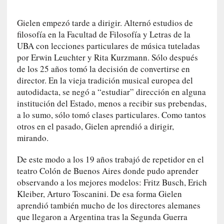
c
a
Gielen empezó tarde a dirigir. Alternó estudios de
]
filosofía en la Facultad de Filosofía y Letras de la
«
UBA con lecciones particulares de música tuteladas
L
por Erwin Leuchter y Rita Kurzmann. Sólo después
a
de los 25 años tomó la decisión de convertirse en
n
director. En la vieja tradición musical europea del
a
autodidacta, se negó a “estudiar” dirección en alguna
t
institución del Estado, menos a recibir sus prebendas,
u
a lo sumo, sólo tomó clases particulares. Como tantos
r
otros en el pasado, Gielen aprendió a dirigir,
a
mirando.
l
e
De este modo a los 19 años trabajó de repetidor en el
z
teatro Colón de Buenos Aires donde pudo aprender
a
observando a los mejores modelos: Fritz Busch, Erich
d
Kleiber, Arturo Toscanini. De esa forma Gielen
e
aprendió también mucho de los directores alemanes
l
que llegaron a Argentina tras la Segunda Guerra
a