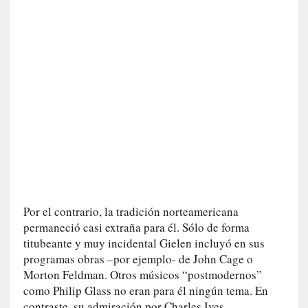
n
a
t
u
r
a
l
e
z
a
h
u
m
a
Por el contrario, la tradición norteamericana
n
permaneció casi extraña para él. Sólo de forma
a
titubeante y muy incidental Gielen incluyó en sus
programas obras –por ejemplo- de John Cage o
[
Morton Feldman. Otros músicos “postmodernos”
C
como Philip Glass no eran para él ningún tema. En
r
contraste, su admiración por Charles Ives