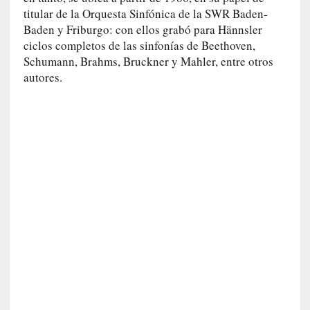
o
titular de la Orquesta Sinfónica de la SWR Baden-
]
Baden y Friburgo: con ellos grabó para Hännsler
«
ciclos completos de las sinfonías de Beethoven,
E
Schumann, Brahms, Bruckner y Mahler, entre otros
n
t
autores.
r
a
e
l
f
a
n
t
a
s
m
a
»
:
L