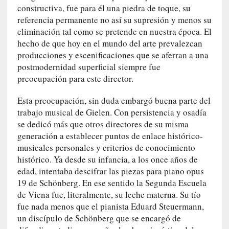
constructiva, fue para él una piedra de toque, su
i
referencia permanente no así su supresión y menos su
c
eliminación tal como se pretende en nuestra época. El
a
hecho de que hoy en el mundo del arte prevalezcan
]
producciones y escenificaciones que se aferran a una
«
I
postmodernidad superficial siempre fue
m
preocupación para este director.
p
a
Esta preocupación, sin duda embargó buena parte del
c
trabajo musical de Gielen. Con persistencia y osadía
t
se dedicó más que otros directores de su misma
o
generación a establecer puntos de enlace histórico-
m
musicales personales y criterios de conocimiento
o
histórico. Ya desde su infancia, a los once años de
r
edad, intentaba descifrar las piezas para piano opus
t
19 de Schönberg. En ese sentido la Segunda Escuela
a
de Viena fue, literalmente, su leche materna. Su tío
l
fue nada menos que el pianista Eduard Steuermann,
»
un discípulo de Schönberg que se encargó de
: