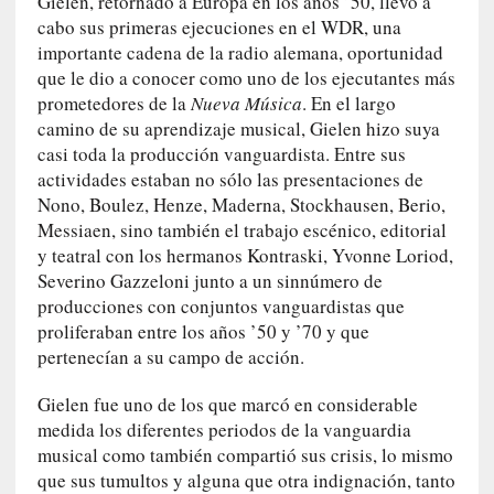
Gielen, retornado a Europa en los años ’50, llevó a
y
cabo sus primeras ejecuciones en el WDR, una
:
importante cadena de la radio alemana, oportunidad
L
que le dio a conocer como uno de los ejecutantes más
a
prometedores de la
Nueva Música
. En el largo
s
camino de su aprendizaje musical, Gielen hizo suya
m
casi toda la producción vanguardista. Entre sus
e
actividades estaban no sólo las presentaciones de
m
Nono, Boulez, Henze, Maderna, Stockhausen, Berio,
o
Messiaen, sino también el trabajo escénico, editorial
r
y teatral con los hermanos Kontraski, Yvonne Loriod,
i
Severino Gazzeloni junto a un sinnúmero de
a
producciones con conjuntos vanguardistas que
s
proliferaban entre los años ’50 y ’70 y que
n
pertenecían a su campo de acción.
o
v
Gielen fue uno de los que marcó en considerable
e
medida los diferentes periodos de la vanguardia
l
musical como también compartió sus crisis, lo mismo
a
d
que sus tumultos y alguna que otra indignación, tanto