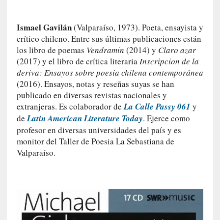
i
c
a
Ismael Gavilán
(Valparaíso, 1973). Poeta, ensayista y
N
crítico chileno. Entre sus últimas publicaciones están
a
los libro de poemas
Vendramin
(2014) y
Claro azar
c
(2017) y el libro de crítica literaria
Inscripcion de la
i
deriva: Ensayos sobre poesía chilena contemporánea
o
(2016). Ensayos, notas y reseñas suyas se han
n
publicado en diversas revistas nacionales y
a
extranjeras. Es colaborador de
La Calle Passy 061
y
l
de
Latin American Literature Today
. Ejerce como
profesor en diversas universidades del país y es
[
monitor del Taller de Poesia La Sebastiana de
E
Valparaíso.
n
s
a
y
o
]
«