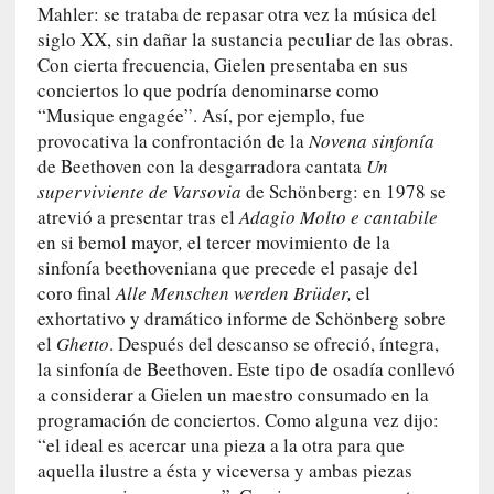
c
Mahler: se trataba de repasar otra vez la música del
a
siglo XX, sin dañar la sustancia peculiar de las obras.
]
Con cierta frecuencia, Gielen presentaba en sus
«
conciertos lo que podría denominarse como
L
“Musique engagée”. Así, por ejemplo, fue
o
provocativa la confrontación de la
Novena sinfonía
p
de Beethoven con la desgarradora cantata
Un
r
superviviente de Varsovia
de Schönberg: en 1978 se
o
atrevió a presentar tras el
Adagio Molto e cantabile
h
en si bemol mayor
,
el tercer movimiento de la
i
sinfonía beethoveniana que precede el pasaje del
b
coro final
Alle Menschen werden Brüder,
el
i
exhortativo y dramático informe de Schönberg sobre
d
el
Ghetto
. Después del descanso se ofreció, íntegra,
o
la sinfonía de Beethoven. Este tipo de osadía conllevó
»
a considerar a Gielen un maestro consumado en la
:
L
programación de conciertos. Como alguna vez dijo:
a
“el ideal es acercar una pieza a la otra para que
s
aquella ilustre a ésta y viceversa y ambas piezas
v