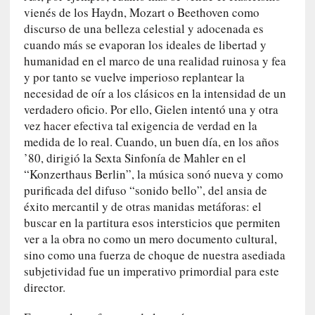
a
vienés de los Haydn, Mozart o Beethoven como
l
discurso de una belleza celestial y adocenada es
i
cuando más se evaporan los ideales de libertad y
d
humanidad en el marco de una realidad ruinosa y fea
a
y por tanto se vuelve imperioso replantear la
d
necesidad de oír a los clásicos en la intensidad de un
e
s
verdadero oficio. Por ello, Gielen intentó una y otra
q
vez hacer efectiva tal exigencia de verdad en la
u
medida de lo real. Cuando, un buen día, en los años
e
’80, dirigió la Sexta Sinfonía de Mahler en el
l
“Konzerthaus Berlin”, la música sonó nueva y como
o
purificada del difuso “sonido bello”, del ansia de
s
éxito mercantil y de otras manidas metáforas: el
a
buscar en la partitura esos intersticios que permiten
d
ver a la obra no como un mero documento cultural,
u
sino como una fuerza de choque de nuestra asediada
l
subjetividad fue un imperativo primordial para este
t
director.
o
s