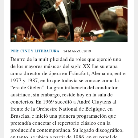
S
R
E
C
I
E
POR:
CINE Y LITERATURA
24 MARZO, 2019
N
Dentro de la multiplicidad de roles que ejerció uno
T
de los mayores músicos del siglo XX fue su etapa
E
como director de ópera en Fráncfort, Alemania, entre
S
1977 y 1987, en lo que todavía se conoce como la
“era de Gielen”. La gran influencia del conductor
austriaco, sin embargo, reside hoy en la sala de
[
conciertos. En 1969 sucedió a André Cluytens al
E
frente de la Orchestre National de Belgique, en
n
Bruselas, e inició una pionera programación que
s
pretendía conectar el repertorio clásico con la
a
producción contemporánea. Su legado discográfico,
y
en tanto, se ubica a partir de 1986, en su papel de