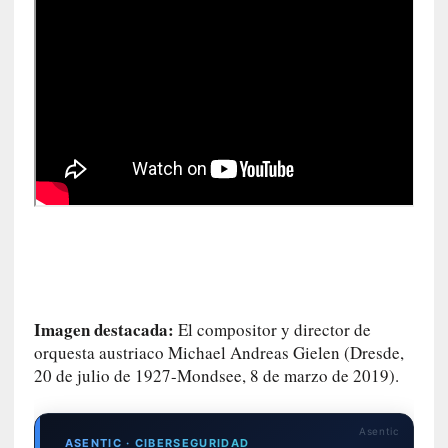
n
c
i
p
a
r
a
l
l
e
n
g
u
a
j
Imagen destacada:
El compositor y director de
e
orquesta austriaco Michael Andreas Gielen (Dresde,
d
e
20 de julio de 1927-Mondsee, 8 de marzo de 2019).
s
u
Asentic
s
ASENTIC · CIBERSEGURIDAD