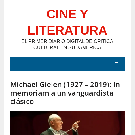
Saltar
CINE Y
al
contenido
LITERATURA
EL PRIMER DIARIO DIGITAL DE CRÍTICA
CULTURAL EN SUDAMÉRICA
MENÚ
Michael Gielen (1927 – 2019): In
E
memoriam a un vanguardista
N
clásico
T
R
A
D
A