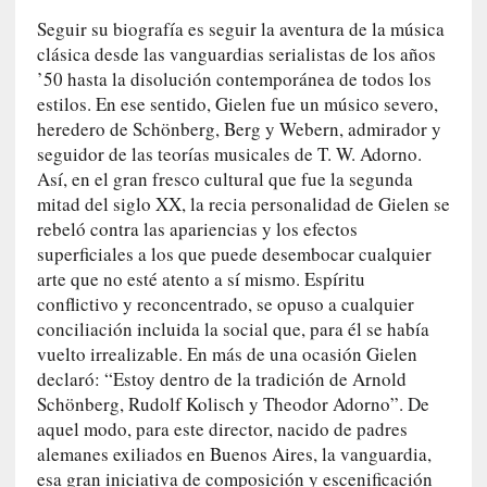
u
Seguir su biografía es seguir la aventura de la música
n
clásica desde las vanguardias serialistas de los años
a
’50 hasta la disolución contemporánea de todos los
v
i
estilos. En ese sentido, Gielen fue un músico severo,
d
heredero de Schönberg, Berg y Webern, admirador y
a
seguidor de las teorías musicales de T. W. Adorno.
c
Así, en el gran fresco cultural que fue la segunda
o
mitad del siglo XX, la recia personalidad de Gielen se
n
rebeló contra las apariencias y los efectos
c
superficiales a los que puede desembocar cualquier
r
arte que no esté atento a sí mismo. Espíritu
e
conflictivo y reconcentrado, se opuso a cualquier
t
conciliación incluida la social que, para él se había
a
vuelto irrealizable. En más de una ocasión Gielen
declaró: “Estoy dentro de la tradición de Arnold
[
Schönberg, Rudolf Kolisch y Theodor Adorno”. De
C
aquel modo, para este director, nacido de padres
r
alemanes exiliados en Buenos Aires, la vanguardia,
í
esa gran iniciativa de composición y escenificación
t