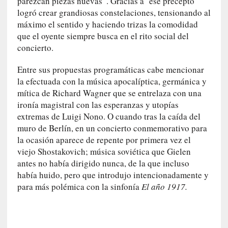
parezcan piezas nuevas”. Gracias a ese precepto
i
logró crear grandiosas constelaciones, tensionando al
r
máximo el sentido y haciendo trizas la comodidad
t
que el oyente siempre busca en el rito social del
u
concierto.
d
e
Entre sus propuestas programáticas cabe mencionar
s
la efectuada con la música apocalíptica, germánica y
y
mítica de Richard Wagner que se entrelaza con una
d
ironía magistral con las esperanzas y utopías
e
extremas de Luigi Nono. O cuando tras la caída del
f
muro de Berlín, en un concierto conmemorativo para
e
la ocasión aparece de repente por primera vez el
c
viejo Shostakovich; música soviética que Gielen
t
antes no había dirigido nunca, de la que incluso
o
había huido, pero que introdujo intencionadamente y
s
para más polémica con la sinfonía
El año 1917.
d
e
l
a