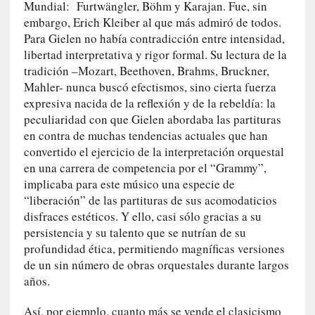
Mundial: Furtwängler, Böhm y Karajan. Fue, sin
s
c
embargo, Erich Kleiber al que más admiró de todos.
o
Para Gielen no había contradicción entre intensidad,
s
libertad interpretativa y rigor formal. Su lectura de la
a
tradición –Mozart, Beethoven, Brahms, Bruckner,
s
Mahler- nunca buscó efectismos, sino cierta fuerza
i
expresiva nacida de la reflexión y de la rebeldía: la
n
peculiaridad con que Gielen abordaba las partituras
v
en contra de muchas tendencias actuales que han
i
convertido el ejercicio de la interpretación orquestal
s
en una carrera de competencia por el “Grammy”,
i
implicaba para este músico una especie de
b
“liberación” de las partituras de sus acomodaticios
l
disfraces estéticos. Y ello, casi sólo gracias a su
e
persistencia y su talento que se nutrían de su
s
profundidad ética, permitiendo magníficas versiones
»
de un sin número de obras orquestales durante largos
:
años.
R
e
Así, por ejemplo, cuanto más se vende el clasicismo