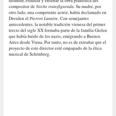
difundir, estudiar y enseñar la obra pianística del
U
compositor de
Noche transfigurada
. Su madre, por
n
otro lado, una competente actriz, había declamado en
t
Dresden el
Pierrot Lunaire
. Con semejantes
r
antecedentes, la notable tradición vienesa del primer
á
tercio del siglo XX formaba parte de la familia Gielen
i
que había huido de los nazis, emigrando a Buenos
l
Aires desde Viena. Por tanto, no es de extrañar que el
e
proyecto de este director esté empapado de la ética
r
musical de Schönberg.
q
u
e
s
e
e
x
t
i
e
n