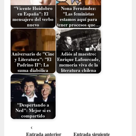
G
"Vicente Huidobro
Nona Fernández:
e
en España": El
"Las feministas
o
mensajero del verbo
estamos aquí para
nuevo
tener procesos que…
r
g
G
a
d
Aniversario de "Cine
Adiós al maestro:
a
y Literatura": "El
Enrique Lafourcade,
Padrino II": La
memoria viva de la
m
suma diabólica
literatura chilena
e
r
»
:
E
"Despertando a
s
Ned": Mejor si es
e
compartido
e
n
c
Entrada anterior
Entrada siguiente