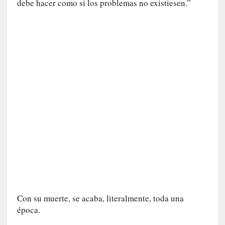
debe hacer como si los problemas no existiesen.”
a
c
o
n
l
a
O
r
q
u
e
s
t
a
S
i
n
f
Con su muerte, se acaba, literalmente, toda una
ó
época.
n