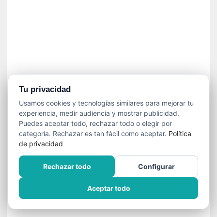
í
t
i
c
a
]
«
C
o
Tu privacidad
r
Usamos cookies y tecnologías similares para mejorar tu
t
experiencia, medir audiencia y mostrar publicidad.
o
Puedes aceptar todo, rechazar todo o elegir por
M
categoría. Rechazar es tan fácil como aceptar.
Política
a
de privacidad
l
t
Rechazar todo
Configurar
é
s
Aceptar todo
»
:
U