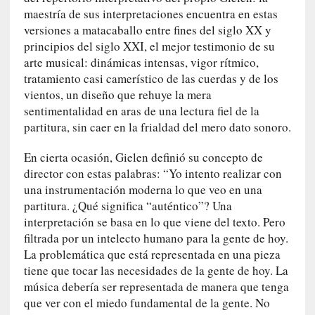
t
maestría de sus interpretaciones encuentra en estas
r
versiones a matacaballo entre fines del siglo XX y
o
principios del siglo XXI, el mejor testimonio de su
P
a
arte musical: dinámicas intensas, vigor rítmico,
s
tratamiento casi camerístico de las cuerdas y de los
c
vientos, un diseño que rehuye la mera
a
sentimentalidad en aras de una lectura fiel de la
l
partitura, sin caer en la frialdad del mero dato sonoro.
G
a
En cierta ocasión, Gielen definió su concepto de
l
director con estas palabras: “Yo intento realizar con
l
una instrumentación moderna lo que veo en una
o
partitura. ¿Qué significa “auténtico”? Una
i
interpretación se basa en lo que viene del texto. Pero
s
filtrada por un intelecto humano para la gente de hoy.
d
La problemática que está representada en una pieza
e
tiene que tocar las necesidades de la gente de hoy. La
b
música debería ser representada de manera que tenga
u
que ver con el miedo fundamental de la gente. No
t