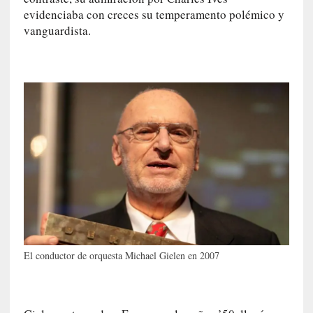
ó
evidenciaba con creces su temperamento polémico y
n
vanguardista.
i
c
a
]
P
a
l
a
b
r
a
s
d
e
V
El conductor de orquesta Michael Gielen en 2007
a
l
é
r