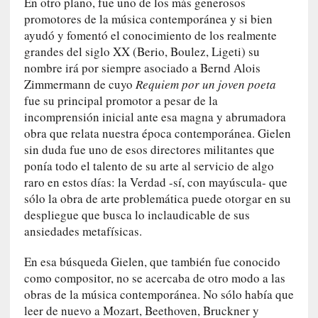
En otro plano, fue uno de los más generosos
e
promotores de la música contemporánea y si bien
v
ayudó y fomentó el conocimiento de los realmente
i
grandes del siglo XX (Berio, Boulez, Ligeti) su
t
nombre irá por siempre asociado a Bernd Alois
a
Zimmermann de cuyo
Requiem por un joven poeta
n
fue su principal promotor a pesar de la
n
incomprensión inicial ante esa magna y abrumadora
o
obra que relata nuestra época contemporánea. Gielen
m
sin duda fue uno de esos directores militantes que
b
ponía todo el talento de su arte al servicio de algo
r
raro en estos días: la Verdad -sí, con mayúscula- que
a
r
sólo la obra de arte problemática puede otorgar en su
despliegue que busca lo inclaudicable de sus
[
ansiedades metafísicas.
C
r
En esa búsqueda Gielen, que también fue conocido
í
como compositor, no se acercaba de otro modo a las
t
obras de la música contemporánea. No sólo había que
i
leer de nuevo a Mozart, Beethoven, Bruckner y