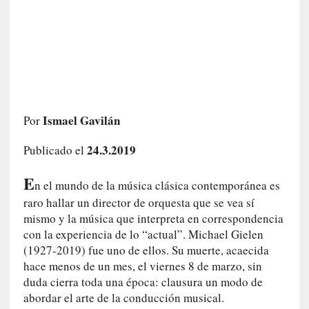
a
h
i
s
t
o
r
i
Ismael Gavilán
Por
a
f
24.3.2019
Publicado el
i
l
E
n el mundo de la música clásica contemporánea es
t
raro hallar un director de orquesta que se vea sí
r
mismo y la música que interpreta en correspondencia
a
con la experiencia de lo “actual”. Michael Gielen
d
(1927-2019) fue uno de ellos. Su muerte, acaecida
a
hace menos de un mes, el viernes 8 de marzo, sin
p
duda cierra toda una época: clausura un modo de
o
abordar el arte de la conducción musical.
r