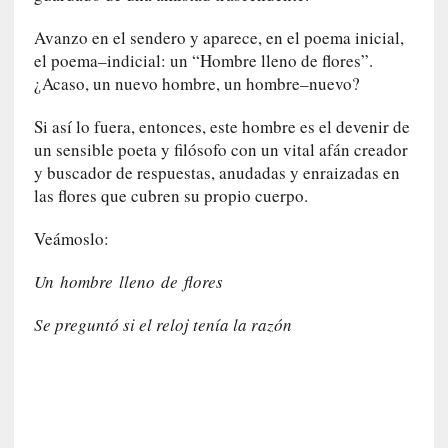
a
]
Avanzo en el sendero y aparece, en el poema inicial,
«
el poema–indicial: un “Hombre lleno de flores”.
L
¿Acaso, un nuevo hombre, un hombre–nuevo?
o
p
Si así lo fuera, entonces, este hombre es el devenir de
r
un sensible poeta y filósofo con un vital afán creador
o
y buscador de respuestas, anudadas y enraizadas en
h
las flores que cubren su propio cuerpo.
i
b
Veámoslo:
i
d
Un hombre lleno de flores
o
»
Se preguntó si el reloj tenía la razón
:
L
a
s
v