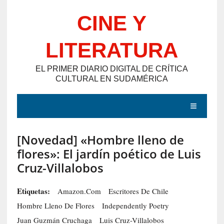
Saltar
CINE Y
al
contenido
LITERATURA
EL PRIMER DIARIO DIGITAL DE CRÍTICA
CULTURAL EN SUDAMÉRICA
MENÚ
[Novedad] «Hombre lleno de
E
flores»: El jardín poético de Luis
N
Cruz-Villalobos
T
R
Etiquetas:
Amazon.com
Escritores De Chile
A
Hombre Lleno De Flores
Independently Poetry
D
Juan Guzmán Cruchaga
Luis Cruz-Villalobos
A