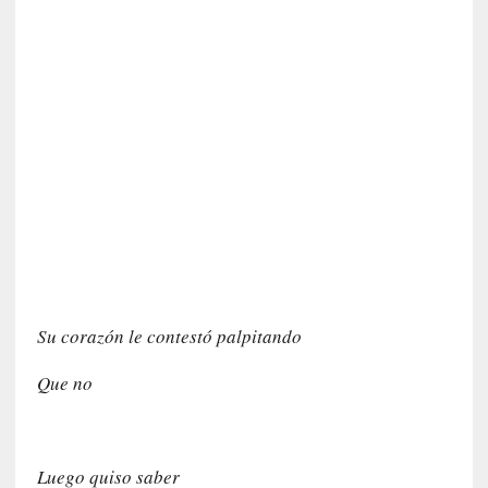
i
r
t
u
d
e
s
y
d
e
f
e
c
t
Su corazón le contestó palpitando
o
s
Que no
d
e
l
a
Luego quiso saber
n