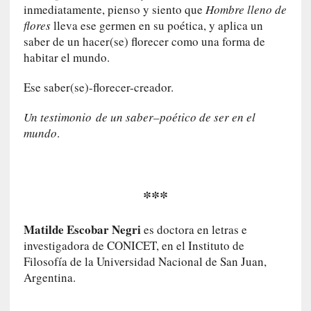
u
inmediatamente, pienso y siento que
Hombre lleno de
s
flores
lleva ese germen en su poética, y aplica un
S
saber de un hacer(se) florecer como una forma de
a
habitar el mundo.
n
t
Ese saber(se)-florecer-creador.
a
C
Un testimonio
de un saber–poético de ser en el
r
mundo
.
u
z
:
«
***
N
o
Matilde Escobar Negri
h
es doctora en letras e
a
investigadora de CONICET, en el Instituto de
y
Filosofía de la Universidad Nacional de San Juan,
n
Argentina.
a
d