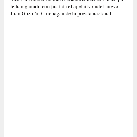
c
le han ganado con justicia el apelativo «del nuevo
a
Juan Guzmán Cruchaga» de la poesía nacional.
]
«
L
a
n
a
t
u
r
a
l
e
z
a
d
e
l
a
s