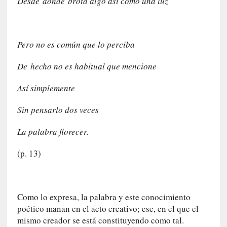
Desde donde brota algo así como una luz
c
o
n
l
Pero no es común que lo perciba
a
O
De hecho no es habitual que mencione
r
Así simplemente
q
u
Sin pensarlo dos veces
e
s
La palabra florecer.
t
a
(p. 13)
S
i
n
f
Como lo expresa, la palabra y este conocimiento
ó
poético manan en el acto creativo; ese, en el que el
n
mismo creador se está constituyendo como tal.
i