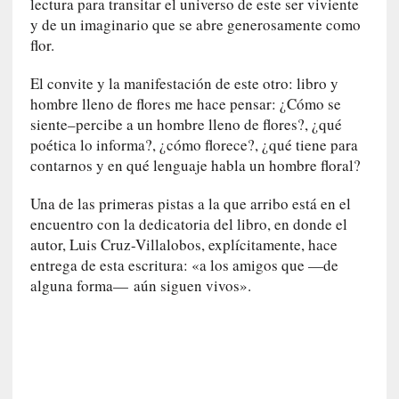
lectura para transitar el universo de este ser viviente
l
y de un imaginario que se abre generosamente como
i
flor.
d
a
El convite y la manifestación de este otro: libro y
d
hombre lleno de flores me hace pensar: ¿Cómo se
e
s
siente–percibe a un hombre lleno de flores?, ¿qué
q
poética lo informa?, ¿cómo florece?, ¿qué tiene para
u
contarnos y en qué lenguaje habla un hombre floral?
e
l
Una de las primeras pistas a la que arribo está en el
o
encuentro con la dedicatoria del libro, en donde el
s
autor, Luis Cruz-Villalobos, explícitamente, hace
a
entrega de esta escritura: «a los amigos que —de
d
alguna forma— aún siguen vivos».
u
l
t
o
s
e