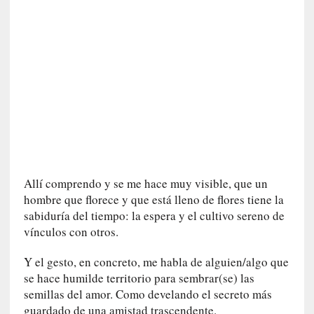
v
i
t
a
n
n
o
m
b
r
a
Allí comprendo y se me hace muy visible, que un
r
hombre que florece y que está lleno de flores tiene la
[
sabiduría del tiempo: la espera y el cultivo sereno de
C
vínculos con otros.
r
í
Y el gesto, en concreto, me habla de alguien/algo que
t
se hace humilde territorio para sembrar(se) las
i
semillas del amor. Como develando el secreto más
c
guardado de una amistad trascendente.