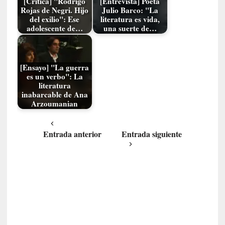
[Crítica] "Rodrigo
[Entrevista] Poeta
t
Rojas de Negri. Hijo
Julio Barco: "La
i
del exilio": Ese
literatura es vida,
c
adolescente de…
una suerte de…
a
]
«
[Ensayo] "La guerra
C
es un verbo": La
o
literatura
r
inabarcable de Ana
t
Arzoumanian
o
M
Entrada anterior
Entrada siguiente
a
l
t
é
s
»
:
U