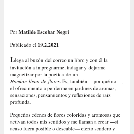
c
o
s
a
s
Matilde Escobar Negri
Por
i
n
19.2.2021
Publicado el
v
i
L
lega al buzón del correo un libro y con él la
s
invitación a impregnarme, indagar y dejarme
i
magnetizar por la poética de un
b
Hombre lleno de flores
. Es,
también —por qué no—,
l
el ofrecimiento a perderme en jardines de aromas,
e
sensaciones, pensamientos y reflexiones de raíz
s
profunda.
»
:
Pequeños edenes de flores coloridas y aromosas que
R
activan todos mis sentidos y me llaman a crear —si
e
acaso fuera posible o deseable— cierto sendero y
a