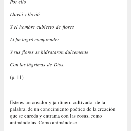
Por ello
s
Llovió y llovió
[
C
Y el hombre cubierto de flores
o
n
Al fin logró comprender
c
i
Y sus flores se hidrataron dulcemente
e
r
Con las lágrimas de Dios.
t
o
(p. 11)
]
E
l
m
Este es un creador y jardinero cultivador de la
a
palabra, de un conocimiento poético de la creación
e
que se enreda y entrama con las cosas, como
s
animándolas. Como animándose.
t