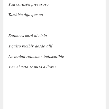
n
Y su corazón presuroso
i
c
También dijo que no
a
]
P
a
Entonces miró al cielo
l
a
Y quiso recibir desde allí
b
r
La verdad robusta e indiscutible
a
s
Y en el acto se puso a llover
d
e
V
a
l
é
r