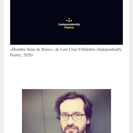
c
i
p
a
r
a
l
l
«Hombre lleno de flores», de Luis Cruz-Villalobos (Independently
e
Poetry, 2020)
n
g
u
a
j
e
d
e
s
u
s
m