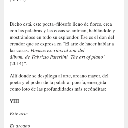
E
l
e
x
Dicho está, este poeta–filósofo lleno de flores, crea
t
con las palabras y las cosas se animan, hablándole y
r
mostrándose en todo su esplendor. Ese es el don del
a
creador que se expresa en “El arte de hacer hablar a
n
las cosas.
Poemas escritos al son del
j
álbum, de Fabrizio Paterlini ‘The art of piano’
e
(2014)
”.
r
o
Allí donde se despliega al arte, arcano mayor, del
»
poeta y el poder de la palabra–poesía, emergida
:
como loto de las profundidades más recónditas:
L
a
VIII
b
a
Este arte
n
a
Es arcano
l