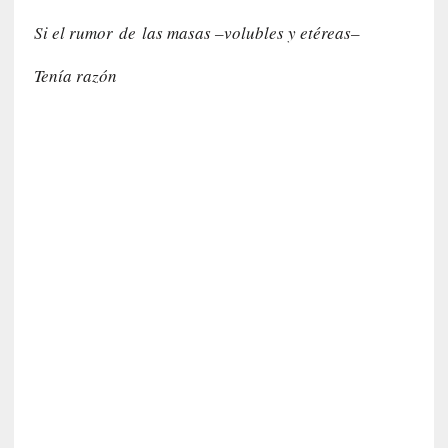
a
Si el rumor de las masas –volubles y etéreas–
t
u
Tenía razón
r
a
l
e
z
a
h
u
m
a
n
a
[
C
r
ó