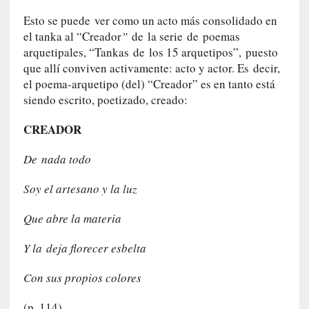
c
Esto se puede ver como un acto más consolidado en
a
el tanka al “Creador
”
de la serie de poemas
N
arquetipales, “Tankas de los 15 arquetipos”, puesto
a
que allí conviven activamente: acto y actor. Es decir,
c
el poema-arquetipo (del) “Creador” es en tanto está
i
o
siendo escrito, poetizado, creado:
n
CREADOR
a
l
De nada todo
[
Soy el artesano y la luz
E
n
Que abre la materia
s
a
Y la deja florecer esbelta
y
o
Con sus propios colores
]
«
(p. 114)