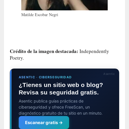
c
o
Matilde Escobar Negri
n
v
e
r
s
a
Crédito de la imagen destacada:
Independently
c
Poetry.
i
ó
n
Asentic
ASENTIC · CIBERSEGURIDAD
c
¿Tienes un sitio web o blog?
o
n
Revisa su seguridad gratis.
H
Asentic publica guías prácticas de
a
ciberseguridad y ofrece FreeScan, un
n
diagnóstico gratuito de tu sitio en un minuto.
s
Escanear gratis →
-