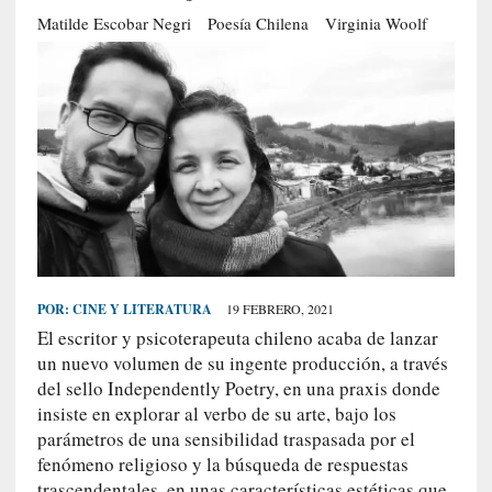
S
Matilde Escobar Negri
Poesía Chilena
Virginia Woolf
R
E
C
I
E
N
T
E
S
POR:
CINE Y LITERATURA
19 FEBRERO, 2021
El escritor y psicoterapeuta chileno acaba de lanzar
[
un nuevo volumen de su ingente producción, a través
C
del sello Independently Poetry, en una praxis donde
r
insiste en explorar al verbo de su arte, bajo los
í
parámetros de una sensibilidad traspasada por el
t
fenómeno religioso y la búsqueda de respuestas
i
trascendentales, en unas características estéticas que