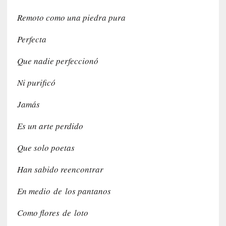
i
Remoto como una piedra pura
d
a
Perfecta
d
d
Que nadie perfeccionó
e
l
Ni purificó
a
v
Jamás
i
o
Es un arte perdido
l
e
Que solo poetas
n
c
Han sabido reencontrar
i
a
En medio de los pantanos
[
Como flores de loto
E