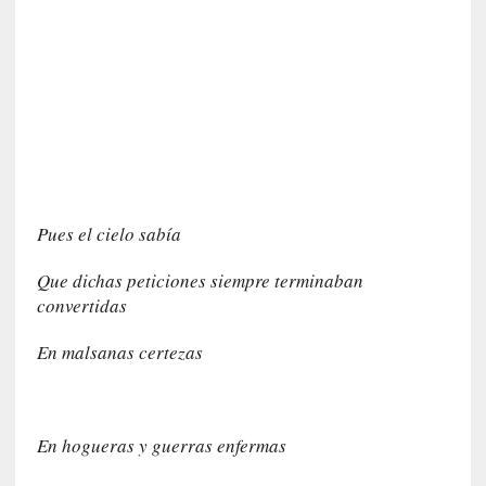
y
:
L
a
s
m
e
m
o
r
Pues el cielo sabía
i
a
Que dichas peticiones siempre terminaban
s
convertidas
n
o
En malsanas certezas
v
e
l
a
En hogueras y guerras enfermas
d
a