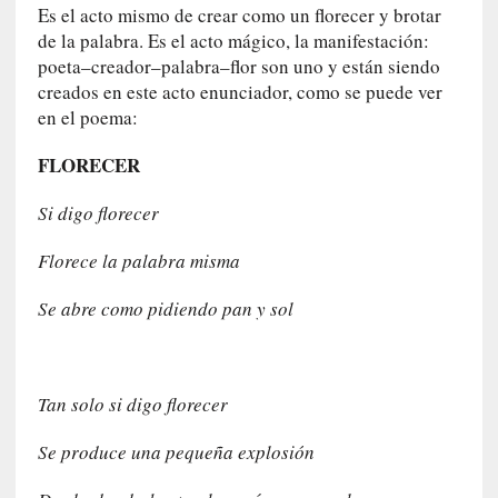
r
Es el acto mismo de crear como un florecer y brotar
o
de la palabra. Es el acto mágico, la manifestación:
P
poeta–creador–palabra–flor son uno y están siendo
a
creados en este acto enunciador, como se puede ver
s
en el poema:
c
a
FLORECER
l
G
Si digo florecer
a
l
Florece la palabra misma
l
o
Se abre como pidiendo pan y sol
i
s
d
e
Tan solo si digo florecer
b
u
Se produce una pequeña explosión
t
a