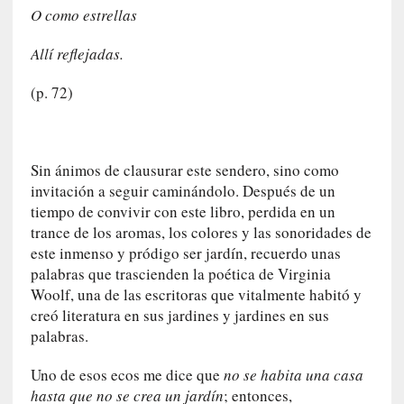
n
O como estrellas
t
r
Allí reflejadas.
e
v
(p. 72)
i
s
t
a
Sin ánimos de clausurar este sendero, sino como
]
invitación a seguir caminándolo. Después de un
A
tiempo de convivir con este libro, perdida en un
l
trance de los aromas, los colores y las sonoridades de
f
este inmenso y pródigo ser jardín, recuerdo unas
o
palabras que trascienden la poética de Virginia
n
Woolf, una de las escritoras que vitalmente habitó y
s
creó literatura en sus jardines y jardines en sus
o
palabras.
M
a
Uno de esos ecos me dice que
no se habita una casa
t
hasta que no se crea un jardín
; entonces,