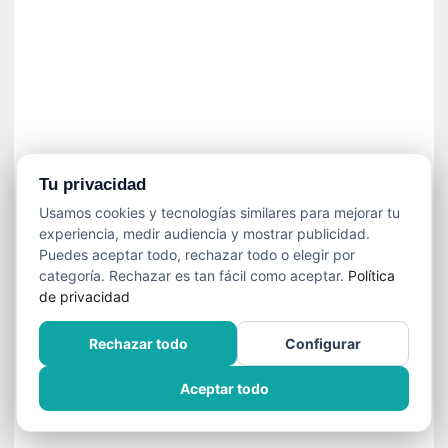
»
:
L
a
m
e
m
o
r
Tu privacidad
i
Usamos cookies y tecnologías similares para mejorar tu
a
experiencia, medir audiencia y mostrar publicidad.
d
Puedes aceptar todo, rechazar todo o elegir por
e
categoría. Rechazar es tan fácil como aceptar.
Política
l
de privacidad
o
s
Rechazar todo
Configurar
c
u
Aceptar todo
e
r
p