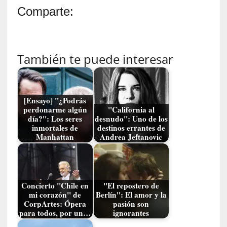
a
Comparte:
s
[
C
También te puede interesar
o
n
c
i
[Ensayo] "¿Podrás
e
perdonarme algún
"California al
r
día?": Los seres
desnudo": Uno de los
t
inmortales de
destinos errantes de
Manhattan
Andrea Jeftanovic
o
]
E
l
m
Concierto "Chile en
"El repostero de
a
mi corazón" de
Berlín": El amor y la
CorpArtes: Ópera
pasión son
e
para todos, por un…
ignorantes
s