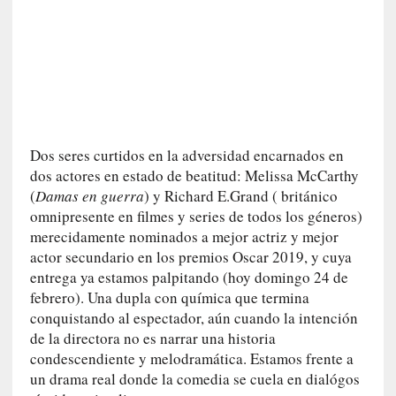
U
n
t
r
á
i
l
e
Dos seres curtidos en la adversidad encarnados en
r
dos actores en estado de beatitud: Melissa McCarthy
q
(
Damas en guerra
) y Richard E.Grand ( británico
u
omnipresente en filmes y series de todos los géneros)
e
merecidamente nominados a mejor actriz y mejor
s
actor secundario en los premios Oscar 2019, y cuya
e
entrega ya estamos palpitando (hoy domingo 24 de
e
febrero). Una dupla con química que termina
x
conquistando al espectador, aún cuando la intención
t
de la directora no es narrar una historia
i
condescendiente y melodramática. Estamos frente a
e
un drama real donde la comedia se cuela en dialógos
n