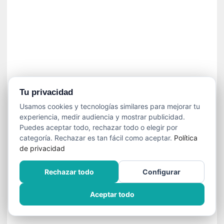
í
t
i
c
a
]
«
C
o
Tu privacidad
r
Usamos cookies y tecnologías similares para mejorar tu
t
experiencia, medir audiencia y mostrar publicidad.
o
Puedes aceptar todo, rechazar todo o elegir por
M
categoría. Rechazar es tan fácil como aceptar.
Política
a
de privacidad
l
t
Rechazar todo
Configurar
é
s
Aceptar todo
»
:
U