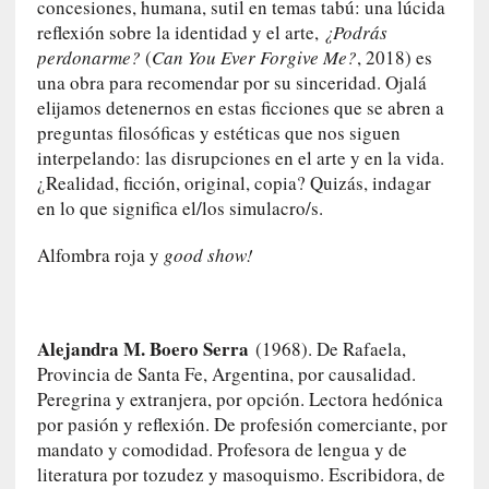
concesiones, humana, sutil en temas tabú: una lúcida
c
reflexión sobre la identidad y el arte,
¿Podrás
a
perdonarme?
(
Can You Ever Forgive Me?
, 2018) es
]
una obra para recomendar por su sinceridad. Ojalá
«
elijamos detenernos en estas ficciones que se abren a
L
preguntas filosóficas y estéticas que nos siguen
a
interpelando: las disrupciones en el arte y en la vida.
n
¿Realidad, ficción, original, copia? Quizás, indagar
a
en lo que significa el/los simulacro/s.
t
u
Alfombra roja y
good show!
r
a
l
e
Alejandra M. Boero Serra
(1968). De Rafaela,
z
Provincia de Santa Fe, Argentina, por causalidad.
a
Peregrina y extranjera, por opción. Lectora hedónica
d
por pasión y reflexión. De profesión comerciante, por
e
mandato y comodidad. Profesora de lengua y de
l
literatura por tozudez y masoquismo. Escribidora, de
a