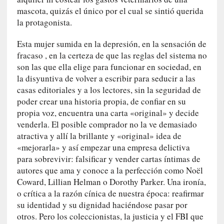
u
mascota, quizás el único por el cual se sintió querida
n
la protagonista.
a
v
Esta mujer sumida en la depresión, en la sensación de
i
fracaso , en la certeza de que las reglas del sistema no
d
son las que ella elige para funcionar en sociedad, en
a
la disyuntiva de volver a escribir para seducir a las
c
casas editoriales y a los lectores, sin la seguridad de
o
poder crear una historia propia, de confiar en su
n
propia voz, encuentra una carta «original» y decide
c
venderla. El posible comprador no la ve demasiado
r
e
atractiva y allí la brillante y «original» idea de
t
«mejorarla» y así empezar una empresa delictiva
a
para sobrevivir: falsificar y vender cartas íntimas de
autores que ama y conoce a la perfección como Noël
[
Coward, Lillian Helman o Dorothy Parker. Una ironía,
C
o crítica a la razón cínica de nuestra época: reafirmar
r
su identidad y su dignidad haciéndose pasar por
í
otros. Pero los coleccionistas, la justicia y el FBI que
t