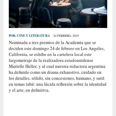
S
R
E
C
I
POR:
CINE Y LITERATURA
24 FEBRERO, 2019
E
Nominada a tres premios de la Academia que se
N
deciden este domingo 24 de febrero en Los Angeles,
T
California, se exhibe en la cartelera local este
E
largometraje de la realizadora estadounidense
S
Marielle Heller, y al cual nuestra redactora argentina
ha definido como un drama exhaustivo, cuidado en
los detalles, sólido, sin concesiones, humano, y sutil
[
en temas tabú: una lúcida reflexión sobre la identidad
E
y el arte, en definitiva.
n
s
a
y