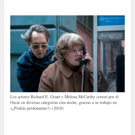
a
l
i
d
a
d
e
s
q
u
e
l
o
s
a
Los actores Richard E. Grant y Melissa McCarthy corren por el
d
Oscar en diversas categorías esta noche, gracias a su trabajo en
u
«¿Podrás perdonarme?» (2018)
l
t
o
s