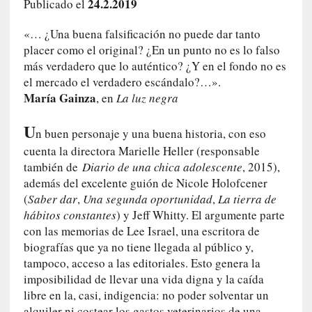
24.2.2019
Publicado el
a
h
«… ¿Una buena falsificación no puede dar tanto
i
placer como el original? ¿En un punto no es lo falso
s
más verdadero que lo auténtico? ¿Y en el fondo no es
t
el mercado el verdadero escándalo?…».
o
María Gainza
, en
La luz negra
r
i
U
a
n buen personaje y una buena historia, con eso
f
cuenta la directora Marielle Heller (responsable
i
también de
Diario de una chica adolescente
, 2015),
l
además del excelente guión de Nicole Holofcener
t
(
Saber dar
,
Una segunda oportunidad
,
La tierra de
r
hábitos constantes
) y Jeff Whitty. El argumente parte
a
con las memorias de Lee Israel, una escritora de
d
biografías que ya no tiene llegada al público y,
a
tampoco, acceso a las editoriales. Esto genera la
p
imposibilidad de llevar una vida digna y la caída
o
libre en la, casi, indigencia: no poder solventar un
r
alquiler ni costear los gastos veterinarios de una