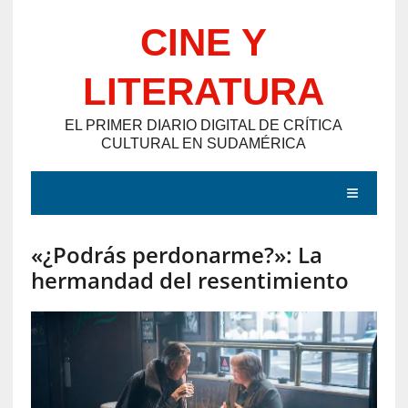
Saltar
CINE Y
al
contenido
LITERATURA
EL PRIMER DIARIO DIGITAL DE CRÍTICA
CULTURAL EN SUDAMÉRICA
MENÚ
«¿Podrás perdonarme?»: La
E
hermandad del resentimiento
N
T
R
A
D
A