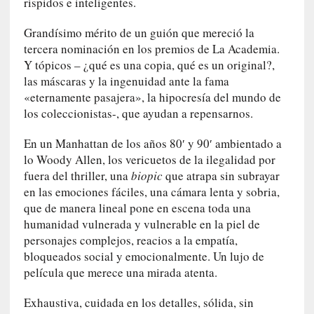
ríspidos e inteligentes.
d
e
Grandísimo mérito de un guión que mereció la
p
tercera nominación en los premios de La Academia.
o
r
Y tópicos – ¿qué es una copia, qué es un original?,
9
las máscaras y la ingenuidad ante la fama
0
«eternamente pasajera», la hipocresía del mundo de
m
los coleccionistas-, que ayudan a repensarnos.
i
n
En un Manhattan de los años 80′ y 90′ ambientado a
u
lo Woody Allen, los vericuetos de la ilegalidad por
t
fuera del thriller, una
biopic
que atrapa sin subrayar
o
en las emociones fáciles, una cámara lenta y sobria,
s
que de manera lineal pone en escena toda una
humanidad vulnerada y vulnerable en la piel de
[
personajes complejos, reacios a la empatía,
C
bloqueados social y emocionalmente. Un lujo de
r
película que merece una mirada atenta.
í
t
Exhaustiva, cuidada en los detalles, sólida, sin
i