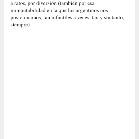
s
a ratos, por diversión (también por esa
c
inimputabilidad en la que los argentinos nos
o
posicionamos, tan infantiles a veces, tan y sin tanto,
s
siempre).
a
s
i
n
v
i
s
i
b
l
e
s
»
:
R
e