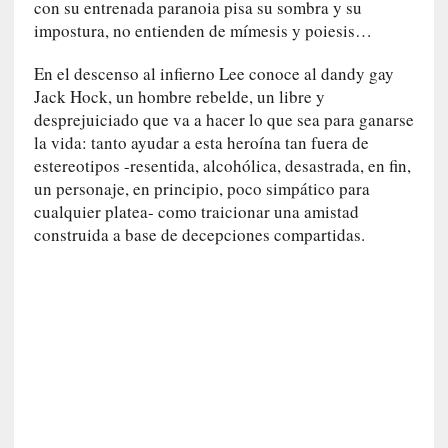
con su entrenada paranoia pisa su sombra y su
i
impostura, no entienden de mímesis y poiesis…
c
a
En el descenso al infierno Lee conoce al dandy gay
]
Jack Hock, un hombre rebelde, un libre y
«
desprejuiciado que va a hacer lo que sea para ganarse
I
la vida: tanto ayudar a esta heroína tan fuera de
m
estereotipos -resentida, alcohólica, desastrada, en fin,
p
un personaje, en principio, poco simpático para
a
cualquier platea- como traicionar una amistad
c
construida a base de decepciones compartidas.
t
o
m
o
r
t
a
l
»
: