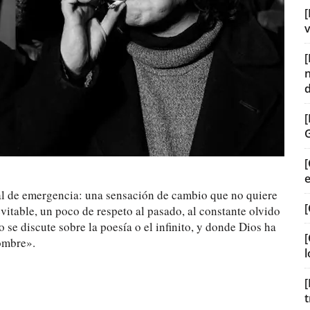
[
v
[
ual de emergencia: una sensación de cambio que no quiere
[
nevitable, un poco de respeto al pasado, al constante olvido
o se discute sobre la poesía o el infinito, y donde Dios ha
[
ombre».
l
[
t