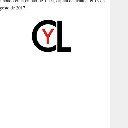
undado en la ciudad de Talca, capital del Maule, el 15 de
gosto de 2017.