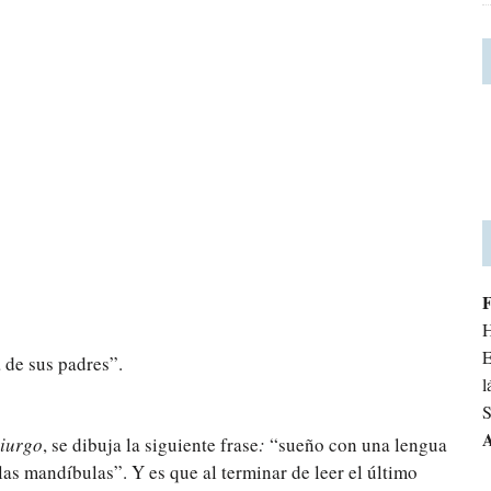
H
E
 de sus padres”.
l
S
A
miurgo
, se dibuja la siguiente frase
:
“sueño con una lengua
las mandíbulas”. Y es que al terminar de leer el último