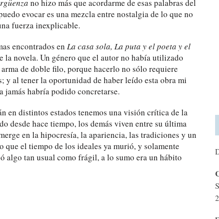
ergüenza
no hizo más que acordarme de esas palabras del
 puedo evocar es una mezcla entre nostalgia de lo que no
una fuerza inexplicable.
emas encontrados en
La casa sola, La puta y el poeta y el
e la novela. Un género que el autor no había utilizado
 arma de doble filo, porque hacerlo no sólo requiere
; y al tener la oportunidad de haber leído esta obra mi
a jamás habría podido concretarse.
tán en distintos estados tenemos una visión crítica de la
ado desde hace tiempo, los demás viven entre su última
erge en la hipocresía, la apariencia, las tradiciones y un
o que el tiempo de los ideales ya murió, y solamente
D
 algo tan usual como frágil, a lo sumo era un hábito
C
S
2